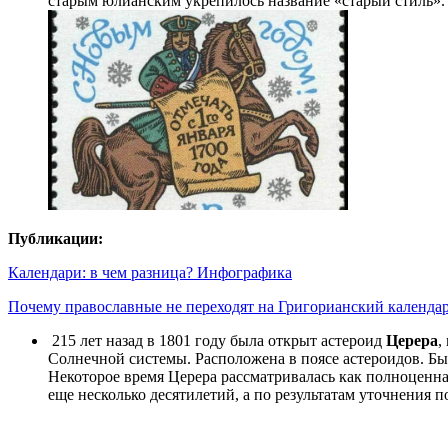
старым юлианским укрепилось название «старый стиль». 
Публикации:
Календари: в чем разница? Инфографика
Почему православные не переходят на Григорианский календа
215 лет назад в 1801 году была открыт астероид
Церера
,
Солнечной системы. Расположена в поясе астероидов. Б
Некоторое время Церера рассматривалась как полноценна
еще несколько десятилетий, а по результатам уточнени