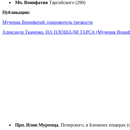
Мч. Вонифатия
Тарсийского (290)
Публикации:
Мученик Вонифатий: покровитель трезвости
Александр Ткаченко. НА ПЛОЩАДИ ТАРСА (Мученик Вонифати
Прп. Илии Муромца
, Печерского, в Ближних пещерах (о