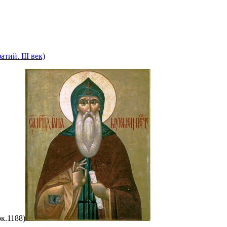
й. III век)
к.1188)