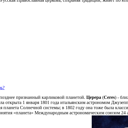
Русская Православная церковь, сохраняя традиции, живет по ю
рь?
 позднее признанный карликовой планетой.
Церера
(
Ceres
) - бл
ыла открыта 1 января 1801 года итальянским астрономом Джузеп
я планета Солнечной системы; в 1802 году она тоже была класс
я понятия «планета» Международным астрономическим союзом 24