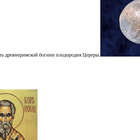
сть древнеримской богини плодородия Цереры.