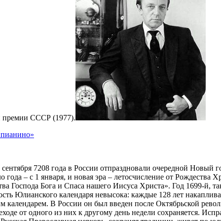
й премии СССР (1977).
о пианино»
 сентября 7208 года в России отпраздновали очередной Новый го
о года – с 1 января, и новая эра – летосчисление от Рождества 
тва Господа Бога и Спаса нашего Иисуса Христа». Год 1699-й, т
чность Юлианского календаря невысока: каждые 128 лет накаплив
им календарем. В России он был введен после Октябрьской рев
еходе от одного из них к другому день недели сохраняется. Испр