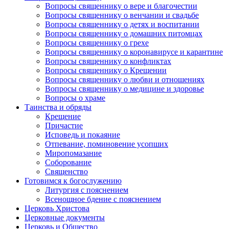
Вопросы священнику о вере и благочестии
Вопросы священнику о венчании и свадьбе
Вопросы священнику о детях и воспитании
Вопросы священнику о домашних питомцах
Вопросы священнику о грехе
Вопросы священнику о коронавирусе и карантине
Вопросы священнику о конфликтах
Вопросы священнику о Крещении
Вопросы священнику о любви и отношениях
Вопросы священнику о медицине и здоровье
Вопросы о храме
Таинства и обряды
Крещение
Причастие
Исповедь и покаяние
Отпевание, поминовение усопших
Миропомазание
Соборование
Священство
Готовимся к богослужению
Литургия с пояснением
Всенощное бдение с пояснением
Церковь Христова
Церковные документы
Церковь и Общество