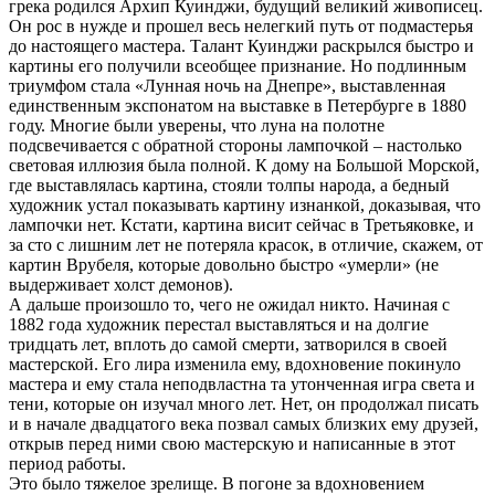
грека родился Архип Куинджи, будущий великий живописец.
Он рос в нужде и прошел весь нелегкий путь от подмастерья
до настоящего мастера. Талант Куинджи раскрылся быстро и
картины его получили всеобщее признание. Но подлинным
триумфом стала «Лунная ночь на Днепре», выставленная
единственным экспонатом на выставке в Петербурге в 1880
году. Многие были уверены, что луна на полотне
подсвечивается с обратной стороны лампочкой – настолько
световая иллюзия была полной. К дому на Большой Морской,
где выставлялась картина, стояли толпы народа, а бедный
художник устал показывать картину изнанкой, доказывая, что
лампочки нет. Кстати, картина висит сейчас в Третьяковке, и
за сто с лишним лет не потеряла красок, в отличие, скажем, от
картин Врубеля, которые довольно быстро «умерли» (не
выдерживает холст демонов).
А дальше произошло то, чего не ожидал никто. Начиная с
1882 года художник перестал выставляться и на долгие
тридцать лет, вплоть до самой смерти, затворился в своей
мастерской. Его лира изменила ему, вдохновение покинуло
мастера и ему стала неподвластна та утонченная игра света и
тени, которые он изучал много лет. Нет, он продолжал писать
и в начале двадцатого века позвал самых близких ему друзей,
открыв перед ними свою мастерскую и написанные в этот
период работы.
Это было тяжелое зрелище. В погоне за вдохновением