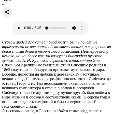
+
Судьбы людей искусства порой могут быть поистине
трагичными не внешними обстоятельствами, а внутренними
движениями души и творческого состояния. Примеров тому
немало, но наиболее яркими кажутся биографии русского
художника А. И. Куинджи и финского композитора Яна
Сибелиуса.
Крепкий молчаливый финн Сибелиус родился в
1865 году и рано обнаружил признаки музыкального дара.
Вообще, несмотря на любовь к деревенским частушкам,
великих людей в музыке угро-финнов немного – Сибелиус да
эстонец Георг Отс. Тем неожиданней оказалось появление
великого композитора в стране рыбаков и лесорубов.
Сибелиус писал симфонии, одну лучше другой, был любим в
мире музыки и обожаем соотечественниками. К сорока годам
он написал девять симфоний и был на вершине своей
заслуженной славы.
А несколько ранее, в России, в 1842 в семье обедневшего