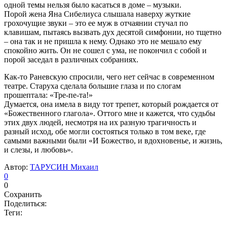
одной темы нельзя было касаться в доме – музыки.
Порой жена Яна Сибелиуса слышала наверху жуткие
грохочущие звуки – это ее муж в отчаянии стучал по
клавишам, пытаясь вызвать дух десятой симфонии, но тщетно
– она так и не пришла к нему. Однако это не мешало ему
спокойно жить. Он не сошел с ума, не покончил с собой и
порой заседал в различных собраниях.
Как-то Раневскую спросили, чего нет сейчас в современном
театре. Старуха сделала большие глаза и по слогам
прошептала: «Тре-пе-та!»
Думается, она имела в виду тот трепет, который рождается от
«Божественного глагола». Оттого мне и кажется, что судьбы
этих двух людей, несмотря на их разную трагичность и
разный исход, обе могли состояться только в том веке, где
самыми важными были «И Божество, и вдохновенье, и жизнь,
и слезы, и любовь».
Автор:
ТАРУСИН Михаил
0
0
Сохранить
Поделиться:
Теги: