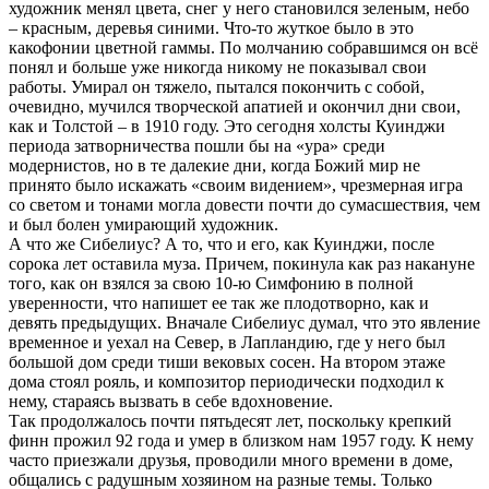
художник менял цвета, снег у него становился зеленым, небо
– красным, деревья синими. Что-то жуткое было в это
какофонии цветной гаммы. По молчанию собравшимся он всё
понял и больше уже никогда никому не показывал свои
работы. Умирал он тяжело, пытался покончить с собой,
очевидно, мучился творческой апатией и окончил дни свои,
как и Толстой – в 1910 году. Это сегодня холсты Куинджи
периода затворничества пошли бы на «ура» среди
модернистов, но в те далекие дни, когда Божий мир не
принято было искажать «своим видением», чрезмерная игра
со светом и тонами могла довести почти до сумасшествия, чем
и был болен умирающий художник.
А что же Сибелиус? А то, что и его, как Куинджи, после
сорока лет оставила муза. Причем, покинула как раз накануне
того, как он взялся за свою 10-ю Симфонию в полной
уверенности, что напишет ее так же плодотворно, как и
девять предыдущих. Вначале Сибелиус думал, что это явление
временное и уехал на Север, в Лапландию, где у него был
большой дом среди тиши вековых сосен. На втором этаже
дома стоял рояль, и композитор периодически подходил к
нему, стараясь вызвать в себе вдохновение.
Так продолжалось почти пятьдесят лет, поскольку крепкий
финн прожил 92 года и умер в близком нам 1957 году. К нему
часто приезжали друзья, проводили много времени в доме,
общались с радушным хозяином на разные темы. Только