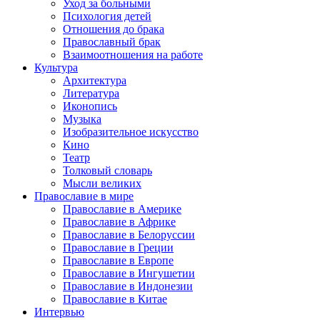
Уход за больными
Психология детей
Отношения до брака
Православный брак
Взаимоотношения на работе
Культура
Архитектура
Литература
Иконопись
Музыка
Изобразительное искусство
Кино
Театр
Толковый словарь
Мысли великих
Православие в мире
Православие в Америке
Православие в Африке
Православие в Белоруссии
Православие в Греции
Православие в Европе
Православие в Ингушетии
Православие в Индонезии
Православие в Китае
Интервью