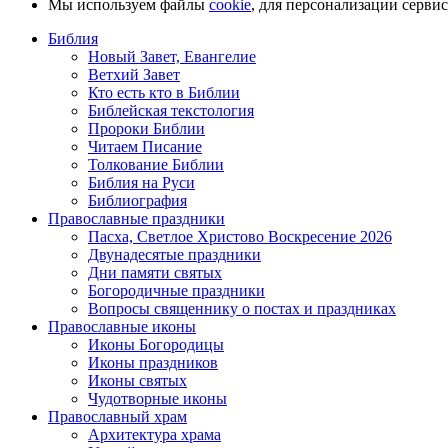
Мы используем файлы
cookie
, для персонализации серви
Библия
Новый Завет, Евангелие
Ветхий Завет
Кто есть кто в Библии
Библейская текстология
Пророки Библии
Читаем Писание
Толкование Библии
Библия на Руси
Библиография
Православные праздники
Пасха, Светлое Христово Воскресение 2026
Двунадесятые праздники
Дни памяти святых
Богородичные праздники
Вопросы священнику о постах и праздниках
Православные иконы
Иконы Богородицы
Иконы праздников
Иконы святых
Чудотворные иконы
Православный храм
Архитектура храма