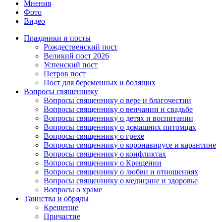
Мнения
Фото
Видео
Праздники и посты
Рождественский пост
Великий пост 2026
Успенский пост
Петров пост
Пост для беременных и болящих
Вопросы священнику
Вопросы священнику о вере и благочестии
Вопросы священнику о венчании и свадьбе
Вопросы священнику о детях и воспитании
Вопросы священнику о домашних питомцах
Вопросы священнику о грехе
Вопросы священнику о коронавирусе и карантине
Вопросы священнику о конфликтах
Вопросы священнику о Крещении
Вопросы священнику о любви и отношениях
Вопросы священнику о медицине и здоровье
Вопросы о храме
Таинства и обряды
Крещение
Причастие