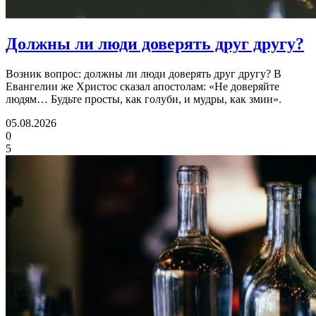
Должны ли люди
доверять друг другу?
Возник вопрос: должны ли люди доверять друг другу? В
Евангелии же Христос сказал апостолам: «Не доверяйте
людям… Будьте просты, как голуби, и мудры, как змии».
05.08.2026
0
5