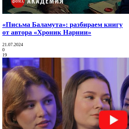
«Письма Баламута»:
разбираем книгу
от автора «Хроник Нарнии»
21.07.2024
0
19