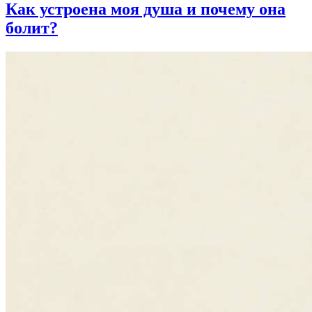
Как устроена моя душа
и почему она
болит?