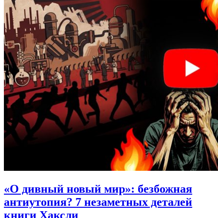
«О дивный новый мир»: безбожная
антиутопия?
7 незаметных деталей
книги Хаксли