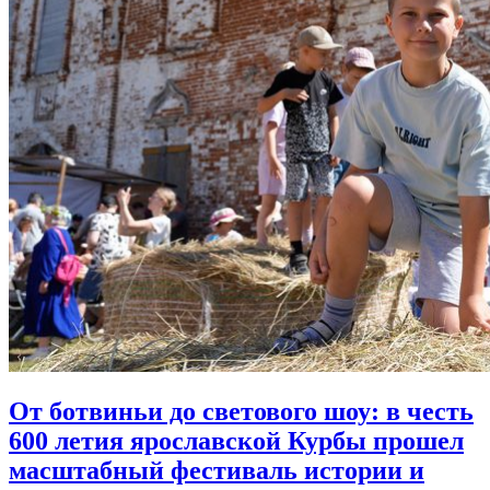
От ботвиньи до светового шоу:
в честь
600 летия ярославской Курбы прошел
масштабный фестиваль истории и