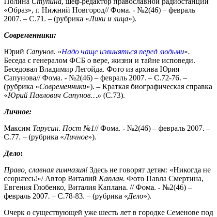
Полина
Ступина
, шеф-редактор православной радиостанции
«Образ», г. Нижний Новгород// Фома. - №2(46) – февраль
2007. – С.71. – (рубрика «
Лики и лица
»).
Современники:
Юрий
Сапунов
. «
Надо чаще извиняться перед людьми
».
Беседа с генералом ФСБ о вере, жизни и тайне исповеди.
Беседовал Владимир Легойда. Фото из архива Юрия
Сапунова// Фома. - №2(46) – февраль 2007. – С.72-76. –
(рубрика «
Современники
»). – Краткая биографическая справка
«
Юрий
Павлович Сапунов…»
(С.73).
Личное:
Максим
Тарусин
.
Пост №1
// Фома. - №2(46) – февраль 2007. –
С.77. – (рубрика «
Личное
»).
Дело
:
Право, славная гимназия!
Здесь не говорят детям: «Никогда не
ссорьтесь!»/ Автор Виталий
Каплан.
Фото Павла Смертина,
Евгения Глобенко, Виталия Каплана. // Фома. - №2(46) –
февраль 2007. – С.78-83. – (рубрика «
Дело
»).
Очерк о существующей уже шесть лет в городке Семенове под