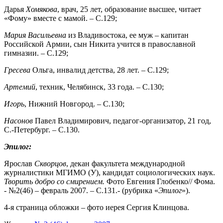
Дарья
Хомякова
, врач, 25 лет, образование высшее, читает
«Фому» вместе с мамой. – С.129;
Мария Васильевна
из Владивостока, ее муж – капитан
Российской Армии, сын Никита учится в православной
гимназии. – С.129;
Гресева
Ольга, инвалид детства, 28 лет. – С.129;
Артемий
, техник, Челябинск, 33 года. – С.130;
Игорь
, Нижний Новгород. – С.130;
Насонов
Павел Владимирович, педагог-организатор, 21 год,
С.-Петербург. – С.130.
Эпилог:
Ярослав
Скворцов
, декан факультета международной
журналистики МГИМО (У), кандидат социологических наук.
Творить добро со
смирением.
Фото Евгения Глобенко// Фома.
- №2(46) – февраль 2007. – С.131.- (рубрика «
Эпилог
»).
4-я страница обложки – фото иерея Сергия Клинцова.