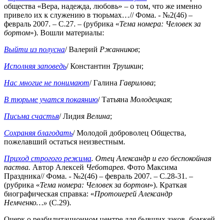
общества «Вера, надежда, любовь» – о том, что же именно
привело их к служению в тюрьмах…// Фома. - №2(46) –
февраль 2007. – С.27. – (рубрика «
Тема
номера:
Человек за
бортом
»). Вошли материалы:
Выйти из полусна
/ Валерий
Ржанников
;
Исполняя заповедь
/ Константин
Трушкин
;
Нас многие не понимают
/ Галина
Гаврилова
;
В тюрьме учатся покаянию
/ Татьяна
Молодецкая
;
Письма счастья
/ Лидия
Велина
;
Сохраняя благодать
/ Молодой доброволец Общества,
пожелавший остаться неизвестным.
Приход строгого режима
. Отец Александр и его беспокойная
паства.
Автор Алексей
Чеботарев
. Фото Максима
Праздника// Фома. - №2(46) – февраль 2007. – С.28-31. –
(рубрика «
Тема номера: Человек за бортом
»). Краткая
биографическая справка: «
Протоиерей Александр
Немченко…»
(С.29).
Очерк о реабилитационном центре для бывших зэков, бомжей