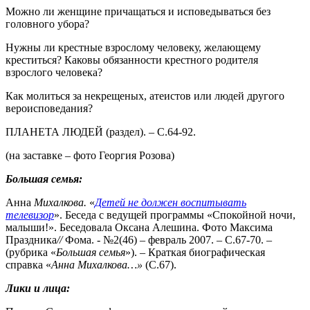
Можно ли женщине причащаться и исповедываться без
головного убора?
Нужны ли крестные взрослому человеку, желающему
креститься? Каковы обязанности крестного родителя
взрослого человека?
Как молиться за некрещеных, атеистов или людей другого
вероисповедания?
ПЛАНЕТА ЛЮДЕЙ (раздел). – С.64-92.
(на заставке – фото Георгия Розова)
Большая семья:
Анна
Михалкова.
«
Детей не должен воспитывать
телевизор
». Беседа с ведущей программы «Спокойной ночи,
малыши!». Беседовала Оксана Алешина. Фото Максима
Праздника
//
Фома. - №2(46) – февраль 2007. – С.67-70. –
(рубрика «
Большая
семья
»). – Краткая биографическая
справка «
Анна Михалкова…»
(С.67).
Лики и лица: