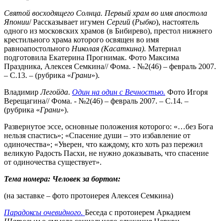
Святой восходящего Солнца.
Первый храм во имя апостола
Японии
/ Рассказывает игумен
Сергий
(
Рыбко
), настоятель
одного из московских храмов (в Бибирево), престол нижнего
крестильного храма которого освящен во имя
равноапостольного
Николая (Касаткина).
Материал
подготовила Екатерина Прогнимак. Фото Максима
Праздника, Алексея Семкина// Фома. - №2(46) – февраль 2007.
– С.13. – (рубрика «
Грани
»).
Владимир
Легойда
.
Один на один с Вечностью.
Фото Игоря
Верещагина// Фома. - №2(46) – февраль 2007. – С.14. –
(рубрика «
Грани
»).
Развернутое эссе, основные положения которого: «…без Бога
нельзя спастись»; «Спасение души – это избавление от
одиночества»; «Уверен, что каждому, кто хоть раз пережил
великую Радость Пасхи, не нужно доказывать, что спасение
от одиночества существует».
Тема номера: Человек за бортом:
(на заставке – фото протоиерея Алексея Семкина)
Парадоксы очевидного.
Беседа с протоиерем Аркадием