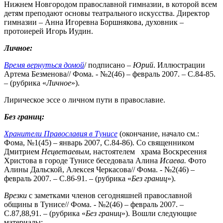
Нижнем Новгородом православной гимназии, в которой всем
детям преподают основы театрального искусства. Директор
гимназии – Анна Игоревна Боршнякова, духовник –
протоиерей Игорь Иудин.
Личное:
Время вернуться домой
/ подписано –
Юрий
. Иллюстрации
Артема Безменова// Фома. - №2(46) – февраль 2007. – С.84-85.
– (рубрика «
Личное
»).
Лирическое эссе о личном пути в православие.
Без границ:
Хранители Православия в Тунисе
(окончание, начало см.:
Фома, №1(45) – январь 2007, С.84-86). Со священником
Дмитрием
Нецветаевым
, настоятелем храма Воскресения
Христова в городе Тунисе беседовала Алина
Исаева.
Фото
Алины Дальской, Алексея Черкасова// Фома. - №2(46) –
февраль 2007. – С.86-91. – (рубрика «
Без
границ
»).
Врезки
с заметками членов сегодняшней православной
общины в Тунисе// Фома. - №2(46) – февраль 2007. –
С.87,88,91. – (рубрика «
Без границ
»). Вошли следующие
материалы: