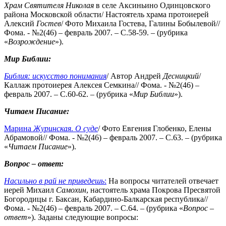
Храм Святителя Николая
в селе Аксиньино Одинцовского
района Московской области/ Настоятель храма протоиерей
Алексий
Гостев
/ Фото Михаила Гостева, Галины Бобылевой//
Фома. - №2(46) – февраль 2007. – С.58-59. – (рубрика
«
Возрождение
»).
Мир Библии:
Библия: искусство понимания
/ Автор Андрей
Десницкий
/
Каллаж протоиерея Алексея Семкина// Фома. - №2(46) –
февраль 2007. – С.60-62. – (рубрика «
Мир Библии
»).
Читаем Писание:
Марина
Журинская
.
О суде
/ Фото Евгения Глобенко, Елены
Абрамовой// Фома. - №2(46) – февраль 2007. – С.63. – (рубрика
«
Читаем Писание
»).
Вопрос – ответ:
Насильно в рай не приведешь
:
На вопросы читателей отвечает
иерей Михаил
Самохин
, настоятель храма Покрова Пресвятой
Богородицы г. Баксан, Кабардино-Балкарская республика//
Фома. - №2(46) – февраль 2007. – С.64. – (рубрика «
Вопрос –
ответ
»). Заданы следующие вопросы: