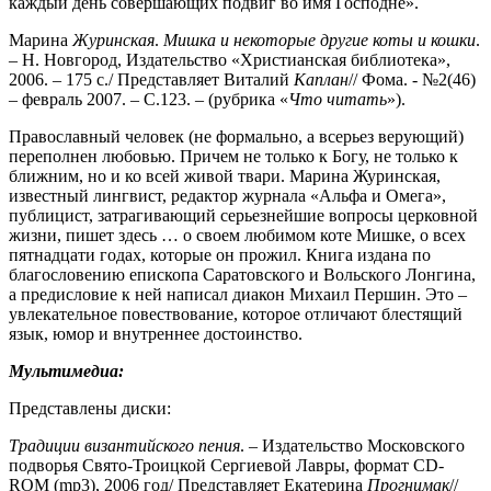
каждый день совершающих подвиг во имя Господне».
Марина
Журинская
.
Мишка и некоторые другие коты и кошки
.
– Н. Новгород, Издательство «Христианская библиотека»,
2006. – 175 с./ Представляет Виталий
Каплан
// Фома. - №2(46)
– февраль 2007. – С.123. – (рубрика «
Что читать
»).
Православный человек (не формально, а всерьез верующий)
переполнен любовью. Причем не только к Богу, не только к
ближним, но и ко всей живой твари. Марина Журинская,
известный лингвист, редактор журнала «Альфа и Омега»,
публицист, затрагивающий серьезнейшие вопросы церковной
жизни, пишет здесь … о своем любимом коте Мишке, о всех
пятнадцати годах, которые он прожил. Книга издана по
благословению епископа Саратовского и Вольского Лонгина,
а предисловие к ней написал диакон Михаил Першин. Это –
увлекательное повествование, которое отличают блестящий
язык, юмор и внутреннее достоинство.
Мультимедиа:
Представлены диски:
Традиции византийского пения
. – Издательство Московского
подворья Свято-Троицкой Сергиевой Лавры, формат CD-
ROM (mp3), 2006 год/ Представляет Екатерина
Прогнимак
//