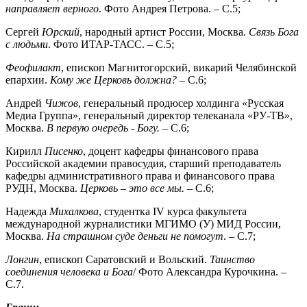
направляет верного
. Фото Андрея Петрова. – С.5;
Сергей
Юрский
, народный артист России, Москва.
Связь Бога
с людьми
. Фото ИТАР-ТАСС. – С.5;
Феофилакт
, епископ Магнитогорский, викарий Челябинской
епархии.
Кому же Церковь должна?
– С.6;
Андрей
Чижов
, генеральный продюсер холдинга «Русская
Медиа Группа», генеральный директор телеканала «РУ-ТВ»,
Москва.
В
первую очередь - Богу.
– С.6;
Кирилл
Писенко
, доцент кафедры финансового права
Российской академии правосудия, старший преподаватель
кафедры административного права и финансового права
РУДН, Москва.
Церковь – это все мы.
– С.6;
Надежда
Михалкова
, студентка IV курса факультета
международной журналистики МГИМО (У) МИД России,
Москва.
На страшном суде
деньги не помогут
. – С.7;
Лонгин
, епископ Саратовский и Вольский.
Таинство
соединения
человека и Бога
/ Фото Александра Курочкина. –
С.7.