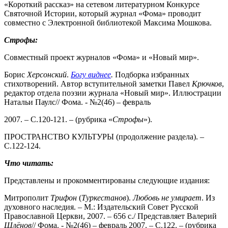
«Короткий рассказ» на сетевом литературном Конкурсе
Святочной Истории, который журнал «Фома» проводит
совместно с Электронной библиотекой Максима Мошкова.
Строфы:
Совместный проект журналов «Фома» и «Новый мир».
Борис
Херсонский
.
Богу виднее
.
Подборка избранных
стихотворений. Автор вступительной заметки Павел
Крючков
,
редактор отдела поэзии журнала «Новый мир». Иллюстрации
Натальи Паулс// Фома. - №2(46) – февраль
– С.120-121. – (рубрика «
Строфы
»).
ПРОСТРАНСТВО КУЛЬТУРЫ (продолжение раздела). –
С.122-124.
Что читать:
Представлены и прокомментированы следующие издания:
Митрополит
Трифон
(
Туркестанов
).
Любовь не умирает
. Из
духовного наследия. – М.: Издательский Совет Русской
Православной Церкви, 2007. – 656 с./ Представляет Валерий
Шлёнов
// Фома. - №2(46) – февраль 2007. – С.122. – (рубрика