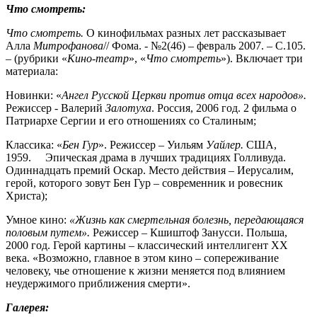
Что смотреть:
Что смотреть.
О кинофильмах разных лет рассказывает
Алла
Митрофанова
// Фома. - №2(46) – февраль 2007. – С.105.
– (рубрики «
Кино
-
театр
», «
Что смотреть
»). Включает три
материала:
Новинки: «
Ангел Русской Церкви против отца всех народов».
Режиссер - Валерий
Залотуха
. Россия, 2006 год. 2 фильма о
Патриархе Сергии и его отношениях со Сталиным;
Классика: «
Бен Гур
». Режиссер – Уильям
Уайлер.
США,
1959. Эпическая драма в лучших традициях Голливуда.
Одиннадцать премий Оскар. Место действия – Иерусалим,
герой, которого зовут Бен Гур – современник и ровесник
Христа);
Умное кино:
«Жизнь как смертельная болезнь, передающаяся
половым путем».
Режиссер – Кшиштоф Занусси. Польша,
2000 год. Герой картины – классический интеллигент ХХ
века. «Возможно, главное в этом кино – сопереживание
человеку, чье отношение к жизни меняется под влиянием
неудержимого приближения смерти».
Галерея: