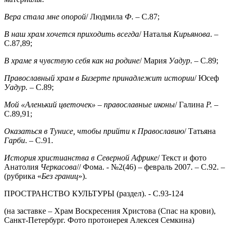
Вера стала мне опорой
/ Людмила
Ф
. – С.87;
В наш храм хочется приходить всегда
/ Наталья
Кирьянова
. –
С.87,89;
В храме я чувствую себя как на родине
/ Мария
Уадур
. – С.89;
Православный храм в Бизерте принадлежит истории
/ Юсеф
Уадур. –
С.89;
Мой «Аленький цветочек» – православные иконы
/ Галина
Р.
–
С.89,91;
Оказаться в Тунисе, чтобы прийти к Православию
/ Татьяна
Гарби
. – С.91.
История христианства в Северной Африке
/ Текст и фото
Анатолия
Черкасова
// Фома. - №2(46) – февраль 2007. – С.92. –
(рубрика «
Без
границ
»).
ПРОСТРАНСТВО КУЛЬТУРЫ (раздел). - С.93-124
(на заставке – Храм Воскресения Христова (Спас на крови),
Санкт-Петербург. Фото протоиерея Алексея Семкина)