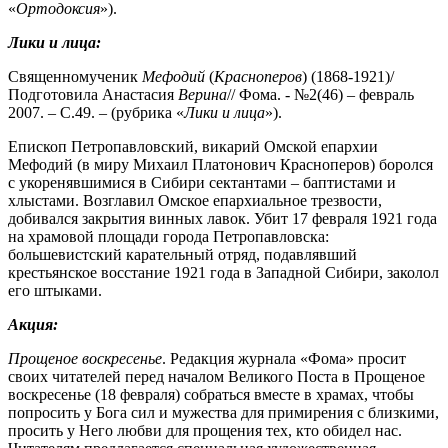
«
Ортодоксия
»).
Лики и лица:
Священномученик
Мефодий
(
Красноперов
) (1868-1921)/
Подготовила Анастасия
Верина
// Фома. - №2(46) – февраль
2007. – С.49. – (рубрика «
Лики и лица
»).
Епископ Петропавловский, викарий Омской епархии
Мефодий (в миру Михаил Платонович Красноперов) боролся
с укоренявшимися в Сибири сектантами – баптистами и
хлыстами. Возглавил Омское епархиальное трезвости,
добивался закрытия винных лавок. Убит 17 февраля 1921 года
на храмовой площади города Петропавловска:
большевистский карательный отряд, подавлявший
крестьянское восстание 1921 года в Западной Сибири, заколол
его штыками.
Акция:
Прощеное воскресенье
. Редакция журнала «Фома» просит
своих читателей перед началом Великого Поста в Прощеное
воскресенье (18 февраля) собраться вместе в храмах, чтобы
попросить у Бога сил и мужества для примирения с близкими,
просить у Него любви для прощения тех, кто обидел нас.