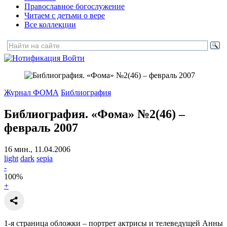
Православное богослужение
Читаем с детьми о вере
Все коллекции
Войти
Журнал ФОМА
Библиография
Библиография. «Фома» №2(46) –
февраль 2007
16 мин., 11.04.2006
light
dark
sepia
-
100
%
+
1-я страница обложки – портрет актрисы и телеведущей Анны