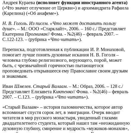
Андрея Кураева
(исполняет функции иностранного агента)
(«Что значит отлучение от Церкви») и архимандрита Рафаила
(Карелина) («Об анафеме»).
Н. В.
Гоголь
.
Из писем. «Что может доставить пользу
душе
». – М.: ООО «Старклайт», 2006. – 160 с./ Представляет
Екатерина
Прогнимак
// Фома. - №2(46) – февраль 2007. –
С.122-123. – (рубрика «
Что читать
»).
Переписка, подготовленная к публикации И. Р. Монаховой,
помогает лучше понять духовные искания Н. В. Гоголя –
человека глубоко религиозного, верующего, порой, может
быть, с чрезвычайной горячностью пытающегося
проповедовать открывшееся ему Православие своим друзьям
и знакомым.
Иван
Шмелев
.
Старый Валаам
. – М.: Образ, 2006. – 128 с./
Представляет Елизавета
Киктенко
// Фома. - №2(46) – февраль
2007. – С.123. – (рубрика «
Что читать
»).
«Старый Валаам» – история паломничества, которое автор
вспоминает спустя сорок лет, в эмиграции. Очерк вводит
читателя в мир русского монастыря, увиденный глазами
двадцатилетнего студента, который нашел там «неожиданную
духовную глубину, смирение и мудрость «мужиков-монахов»,