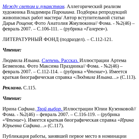
Между светом и лукавством
.
Аллегорический реализм
художника Владимира
Парошина
. Подборка репродукций
живописных работ мастера/ Автор вступительной статьи
Дарья
Рощеня
; Фото Анатолия Жмулюкина// Фома. - №2(46) –
февраль 2007. – С.106-111. – (рубрика «
Галерея
»).
ЛИТЕРАТУРНЫЙ ФОНД (подраздел). – С.112-121.
Чтение:
Людмила
Ильина
.
Слепень.
Рассказ.
Иллюстрации Артема
Безменова. Фото Максима Праздника// Фома. - №2(46) –
февраль 2007. – С.112-114. – (рубрика «
Чтение
»). Имеется
краткая биографическая справка «
Людмила Ильина…»
(С.113).
Реклама
.
С.115.
Чтение:
Ирина
Сафина
.
Твой выбор.
Иллюстрации Юлии Кузенковой//
Фома. - №2(46) – февраль 2007. – С.116-119. – (рубрика
«
Чтение
»). Имеется краткая биографическая справка «
Ирина
Юрьевна Сафина…»
(С.117).
Публикация работы, занявшей первое место в номинации