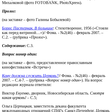
Михалковой (фото FOTOBANK, PhotoXpress).
Пролог:
(на заставке – фото Галины Бобылевой)
Борис
Пастернак
.
В больнице
: Стихотворение, 1956 («Стояли
как перед витриной…»)// Фома. - №2(46) – февраль 2007. –
С.2. – (рубрика «
Пролог
»).
Содержание
:
С.3.
Вопрос номер один:
(на заставке – фото, предоставленное православным
кинофестивалем «Встреча»)
Кому должна служить Церковь?
// Фома. - №2(46) – февраль
2007. – С.4-7. – (рубрика «
Вопрос номер один
»). На вопрос
редакции журнала ответили:
Виктор
Екуенко
, дворник, Новосибирская область.
Смотря
какая
церковь!
– С.5;
Ольга
Церпицкая
, заместитель декана факультета
международных отношений СПбГу, Санкт-Петербург.
Церковь