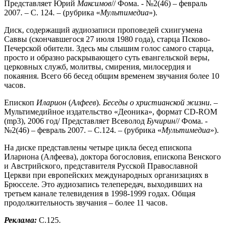
Представляет Юрий
Максимов
// Фома. - №2(46) – февраль
2007. – С. 124. – (рубрика «
Мультимедиа
»).
Диск, содержащий аудиозаписи проповедей схиигумена
Саввы (скончавшегося 27 июля 1980 года), старца Псково-
Печерской обители. Здесь мы слышим голос самого старца,
просто и образно раскрывающего суть евангельской веры,
церковных служб, молитвы, смирения, милосердия и
покаяния. Всего 66 бесед общим временем звучания более 10
часов.
Епископ
Иларион
(
Алфеев
).
Беседы о христианской жизни
. –
Мультимедийное издательство «Деоника», формат CD-ROM
(mp3), 2006 год/ Представляет Всеволод
Бучирин
// Фома. -
№2(46) – февраль 2007. – С.124. – (рубрика «
Мультимедиа
»).
На диске представлены четыре цикла бесед епископа
Илариона (Алфеева), доктора богословия, епископа Венского
и Австрийского, представителя Русской Православной
Церкви при европейских международных организациях в
Брюсселе. Это аудиозапись телепередач, выходивших на
третьем канале телевидения в 1998-1999 годах. Общая
продолжительность звучания – более 11 часов.
Реклама:
С.125.