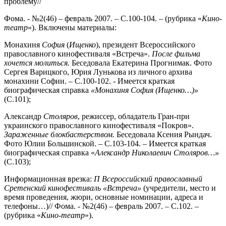
проблему//
Фома. - №2(46) – февраль 2007. – С.100-104. – (рубрика «
Кино-
театр
»). Включены материалы:
Монахиня
София
(
Ищенко
), президент Всероссийского
православного кинофестиваля «Встреча».
После фильма
хочется
молиться.
Беседовала Екатерина Прогнимак. Фото
Сергея Варицкого, Юрия Лунькова из личного архива
монахини Софии. – С.100-102. - Имеется краткая
биографическая справка
«Монахиня София (Ищенко…)»
(С.101);
Александр
Столяров
, режиссер, обладатель Гран-при
украинского православного кинофестиваля «Покров».
Зараженные блокбастерством.
Беседовала Ксения Рындач.
Фото Юлии Большинской. – С.103-104. – Имеется краткая
биографическая справка «
Александр Николаевич Столяров…»
(С.103);
Информационная врезка:
П Всероссийский православный
Сретенский кинофестиваль «Встреча»
(учредители, место и
время проведения, жюри, основные номинации, адреса и
телефоны…)// Фома. - №2(46) – февраль 2007. – С.102. –
(рубрика «
Кино-театр
»).