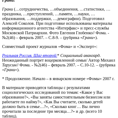
Грани:
Грани
(…сотрудничества, …объединения, …статистики, …
праздника, …преступлений, …памяти, …науки, …
образования, …поддержки, …демографии). Подготовил
Алексей Соколов. При подготовке использованы материалы
информационного агентства «Интерфакс» и пресс-службы
Московской Патриархии. Фото Евгения Глобенко// Фома. -
№2(46) – февраль 2007. – С.8-9. – (рубрика «
Грани
»).
Совместный проект журналов «Фома» и «Эксперт»:
Реальная Россия. Шаг второй
:
*
Социальный авангард
.
Неожиданный портрет воцерковленной семьи/ Автор Михаил
Тарусин
// Фома. - №2(46) – февраль 2007. – С.10-12. – (рубрика
«
Грани
»).
* Продолжение. Начало – в январском номере «Фомы» 2007 г.
В материале приводятся таблицы с результатами
социологических исследований по темам: «Какое у Вас
образование?», «Вы заняты самостоятельным бизнесом или
работаете по найму?», «Как Вы считаете, сколько детей
должно быть в семье…?», «Сколько книг… Вы лично
прочитали за последние три месяца…?» и др. (всего 10
таблиц).