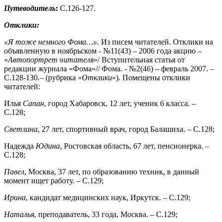
Путеводитель
:
С.126-127.
Отклики:
«Я тоже немного Фома…».
Из писем читателей. Отклики на
объявленную в ноябрьском - №11(43) – 2006 года акцию –
«
Автопортрет читателя
»/ Вступительная статья от
редакции журнала «Фома»// Фома. - №2(46) – февраль 2007. –
С.128-130.– (рубрика «
Отклики
»). Помещены отклики
читателей:
Илья
Сапан
, город Хабаровск, 12 лет, ученик 6 класса. –
С.128;
Светлана
, 27 лет, спортивный врач, город Балашиха. – С.128;
Надежда
Юдина
, Ростовская область, 67 лет, пенсионерка. –
С.128;
Павел
, Москва, 37 лет, по образованию техник, в данный
момент ищет работу. – С.129;
Ирина
, кандидат медицинских наук, Иркутск. – С.129;
Наталья
, преподаватель, 33 года, Москва. – С.129;