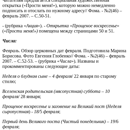
Читателям предлагается специальная художественная
открытка («Прости меня!»), которую можно немедленно
подписать и отослать по нужному адресу// Фома. - №2(46) –
февраль 2007. – С.50-51.
- (рубрика «
Акция
»). -
Открытка
«
Прощеное воскресенье
»
(«
Прости меня!»)
помещена между страницами 50 и 51.
Числа:
Февраль
. Обзор церковных дат февраля. Подготовила Марина
Борисова. Фото Евгения Глобенко// Фома. - №2(46) – февраль
2007. – С.52-53. – (рубрика «
Числа
»). Названы и
прокомментированы следующие даты:
Неделя о блудном сыне
–
4 февраля
/ 22 января по старому
стилю;
Вселенская родительская (мясопустная) суббота
–
10
февраля
/ 28 января;
Прощеное воскресенье и заговение на Великий пост
(
Неделя
сыропустная
) -
18/
5
февраля
;
Первый день Великого поста (Чистый понедельник)
–
19
/6
февраля
;