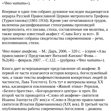
«
Что читать
»).
Впервые в один том собрано духовное наследие выдающегося
иерарха Русской Православной Церкви митрополита Трифона
(Туркестанова) (1861-1934). Кроме уже печатавшихся трудов,
включены расшифрованные стенограммы проповедей
митрополита, его письма, стихи, составленные им молитвы, а
также широко известный акафист «Слава Богу за все». В
приложении собраны свидетельства современников – речи,
воспоминания, стихи.
Что такое анафема.
– М.: Даръ, 2006. – 320 с. – (серия «Азы
православия»)/ Представляет Виталий
Каплан
// Фома. -
№2(46) – февраль 2007. – С.122. – (рубрика «
Что читать
»).
Книга дает исчерпывающее представление об анафеме. В
первой ее части излагаются история вопроса, богослужебный
чин, а также тексты анафематствования конкретных людей (в
частности, Льва Толстого). Есть тут и материалы конца ХХ
века, касающиеся поклонников «Живой этики» Рерихов,
«Белого братства», «Богородичного центра» и проч. Во
второй части приводится «Слово об анафеме» святителя
Иоанна Златоуста (IV век) и «Слово в Неделю православия»
святителя Игнатия (Брянчанинова) (XIX век). В третьей части
опубликованы работы современных богословов – диакона