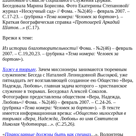
Шатовым
о смысле социального служения Церкви.
Беседовала Марина Борисова. Фото Екатерины Степановой/
журнал «Нескучный сад» // Фома. - №2(46) – февраль 2007. –
С.17-23. – (рубрика «
Тема номера: Человек за бортом
»). –
Краткая биографическая справка «
Протоиерей Аркадий
Шатов…»
(С.17).
Врезки к теме:
Из истории благотворительности
// Фома. - №2(46) – февраль
2007. – С.19,20,23. – (рубрика «
Тема номера: Человек за
бортом
»).
Хожу в тюрьму
. Зачем миссионеры занимаются тюремным
служением: Беседа с Наталией Леонидовной
Высоцкой
, уже
пятнадцать лет возглавляющей созданное ею Общество «Вера,
Надежда, Любовь», главная задача которого – христианское
служение в тюрьмах. Беседовал Алексей Соколов.
Фотографии предоставлены обществом «Вера, Надежда,
Любовь»// Фома. - №2(46) – февраль 2007. – С.24-26. –
(рубрика «
Тема
номера:
Человек за бортом
»). – В тексте
имеется информационная врезка:
«Общество милосердия в
тюрьмах «Вера, Надежда, Любовь» во имя Святителя
Николая Чудотворца…».
(С.25,26
).
«
Православные должны быть как спецназ
…».
Волонтеры