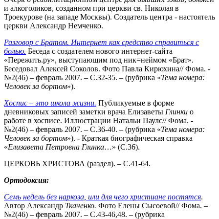
и алкоголиков, созданном при церкви св. Николая в
Троекурове (на западе Москвы). Создатель центра - настоятель
церкви Александр Немченко.
Разговор с Братом.
Интернет как средство справиться с
болью.
Беседа с создателем нового интернет-сайта
«Пережить.ру», выступающим под ник=неймом «Брат».
Беседовал Алексей Соколов. Фото Павла Кирюхина// Фома. -
№2(46) – февраль 2007. – С.32-35. – (рубрика «
Тема номера:
Человек за бортом
»).
Хоспис – это школа жизни.
Публикуемые в форме
дневниковых записей заметки врача Елизаветы
Глинки
о
работе в хосписе. Иллюстрации Натальи Паулс// Фома. -
№2(46) – февраль 2007. – С.36-40. – (рубрика «
Тема
номера:
Человек за бортом
»). - Краткая биографическая справка
«
Елизавета Петровна Глинка
…» (С.36).
ЦЕРКОВЬ ХРИСТОВА (раздел). – С.41-64.
Ортодоксия:
Семь недель без наркоза, или для чего христиане постятся
.
Автор Александр
Ткаченко.
Фото Елены Сысоевой// Фома. –
№2(46) – февраль 2007. – С.43-46,48. – (рубрика