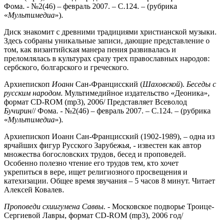
Фома. - №2(46) – февраль 2007. – С.124. – (рубрика
«
Мультимедиа
»).
Диск знакомит с древними традициями христианской музыки.
Здесь собраны уникальные записи, дающие представление о
том, как византийская манера пения развивалась и
преломлялась в культурах сразу трех православных народов:
сербского, болгарского и греческого.
Архиепископ
Иоанн
Сан-Францисский (
Шаховской
).
Беседы с
русским
народом
. Мультимедийное издательство «Деоника»,
формат CD-ROM (mp3), 2006/ Представляет Всеволод
Бучирин
// Фома. - №2(46) – февраль 2007. – С.124. – (рубрика
«
Мультимедиа
»).
Архиепископ Иоанн Сан-Францисский (1902-1989), – одна из
ярчайших фигур Русского Зарубежья, - известен как автор
множества богословских трудов, бесед и проповедей.
Особенно полезно чтение его трудов тем, кто хочет
укрепиться в вере, ищет религиозного просвещения и
катехизации. Общее время звучания – 5 часов 8 минут. Читает
Алексей Ковалев.
Проповеди схиигумена Саввы.
- Московское подворье Троице-
Сергиевой Лавры, формат CD-ROM (mp3), 2006 год/