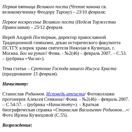
Первая пятница Великого поста
(Чтение
канона
св.
великомученику Феодору
Тирону
) –
23
/10
февраля
;
Первое воскресенье Великого поста
(
Неделя Торжества
Православия
) –
25
/12
февраля
.
Иерей Андрей
Постернак
, директор православной
Традиционной гимназии, декан исторического факультета
ПСТГУ, клирик храма святителя Николая в Кузнецах, г.
Москва.
Бог на руках
// Фома. - №2(46) – февраль 2007. – С.53.
– (рубрика «
Числа
»).
Тема статьи –
Сретение Господа нашего Иисуса Христа
(празднование
15 февраля
).
Начистоту:
Станислав
Родионов
.
Исповедь атеиста
/ Фотоколлажи
протоиерея Алексея Семкина// Фома. - №2(46) – февраль 2007.
– С.54-57. – (рубрика «
Начистоту
»). – Краткая
биографическая справка «
Станислав Васильевич
Родионов…
»/
Фото Ирэны Кузнецовой (С.55).
Возрождение: