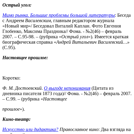
Острый угол:
Мимо рынка. Большие проблемы большой литературы
: Беседа
с Андреем
Василевским
, главным редактором журнала
«Новый мир»/ Беседовал Виталий Каплан. Фото Евгения
Глобенко, Максима Праздника// Фома. - №2(46) – февраль
2007. – С.95-98. – (рубрика «
Острый угол
»). Имеется краткая
биографическая справка «
Андрей
Витальевич Василевский…»
(С.95).
Настоящее прошлое:
Коротко:
Ф. М.
Достоевский
.
О выгоде непонимания
(Цитата из
дневника писателя 1873 года)// Фома. - №2(46) – февраль 2007.
– С.99. – (рубрика «
Настоящее
прошлое
»).
Кино-театр:
Искусство или дидактика?
Православное кино
: Два взгляда на