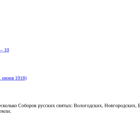
— 10
1 июня 1918)
есколько Соборов русских святых: Вологодских, Новгородских, 
емли.