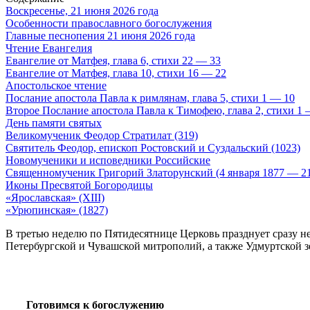
Воскресенье, 21 июня 2026 года
Особенности православного богослужения
Главные песнопения 21 июня 2026 года
Чтение Евангелия
Евангелие от Матфея, глава 6, стихи 22 — 33
Евангелие от Матфея, глава 10, стихи 16 — 22
Апостольское чтение
Послание апостола Павла к римлянам, глава 5, стихи 1 — 10
Второе Послание апостола Павла к Тимофею, глава 2, стихи 1 
День памяти святых
Великомученик Феодор Стратилат (319)
Святитель Феодор, епископ Ростовский и Суздальский (1023)
Новомученики и исповедники Российские
Священномученик Григорий Златорунский (4 января 1877 — 2
Иконы Пресвятой Богородицы
«Ярославская» (XIII)
«Урюпинская» (1827)
В третью неделю по Пятидесятнице Церковь празднует сразу н
Петербургской и Чувашской митрополий, а также Удмуртской з
Готовимся к богослужению