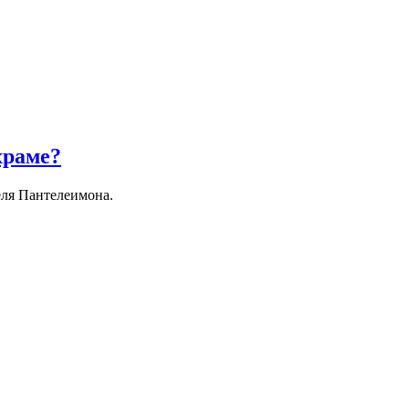
храме?
еля Пантелеимона.