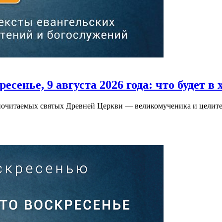
есенье, 9 августа 2026 года:
что будет в 
х почитаемых святых Древней Церкви — великомученика и целит