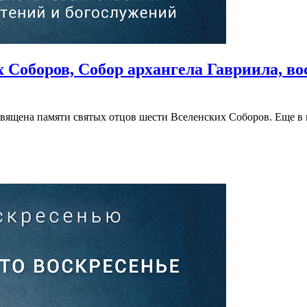
Соборов, Собор архангела Гавриила, вос
освящена памяти святых отцов шести Вселенских Соборов. Еще в