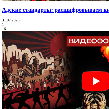
Адские стандарты:
расшифровываем кн
31.07.2026
1
16