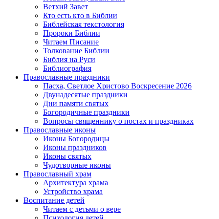
Ветхий Завет
Кто есть кто в Библии
Библейская текстология
Пророки Библии
Читаем Писание
Толкование Библии
Библия на Руси
Библиография
Православные праздники
Пасха, Светлое Христово Воскресение 2026
Двунадесятые праздники
Дни памяти святых
Богородичные праздники
Вопросы священнику о постах и праздниках
Православные иконы
Иконы Богородицы
Иконы праздников
Иконы святых
Чудотворные иконы
Православный храм
Архитектура храма
Устройство храма
Воспитание детей
Читаем с детьми о вере
Психология детей