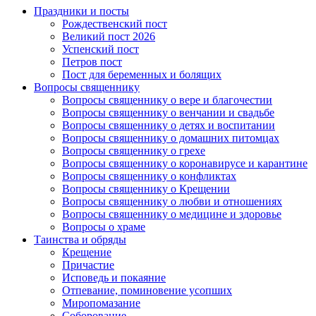
Праздники и посты
Рождественский пост
Великий пост 2026
Успенский пост
Петров пост
Пост для беременных и болящих
Вопросы священнику
Вопросы священнику о вере и благочестии
Вопросы священнику о венчании и свадьбе
Вопросы священнику о детях и воспитании
Вопросы священнику о домашних питомцах
Вопросы священнику о грехе
Вопросы священнику о коронавирусе и карантине
Вопросы священнику о конфликтах
Вопросы священнику о Крещении
Вопросы священнику о любви и отношениях
Вопросы священнику о медицине и здоровье
Вопросы о храме
Таинства и обряды
Крещение
Причастие
Исповедь и покаяние
Отпевание, поминовение усопших
Миропомазание
Соборование