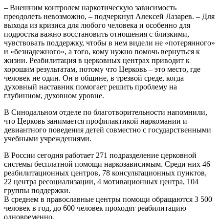
– Внешним контролем наркотическую зависимость
преодолеть невозможно, – подчеркнул Алексей Лазарев. – Для
выхода из кризиса для любого человека и особенно для
подростка важно восстановить отношения с близкими,
чувствовать поддержку, чтобы в нем видели не «потерянного»
и «безнадежного», а того, кому нужно помочь вернуться к
жизни. Реабилитация в церковных центрах приводит к
хорошим результатам, потому что Церковь – это место, где
человек не один. Он в общине, в трезвой среде, когда
духовный наставник помогает решить проблему на
глубинном, духовном уровне.
В Синодальном отделе по благотворительности напомнили,
что Церковь занимается профилактикой наркомании и
девиантного поведения детей совместно с государственными
учебными учреждениями.
В России сегодня работает 271 подразделение церковной
системы бесплатной помощи наркозависимым. Среди них 46
реабилитационных центров, 78 консультационных пунктов,
22 центра ресоциализации, 4 мотивационных центра, 104
группы поддержки.
В среднем в православные центры помощи обращаются 3 500
человек в год, до 600 человек проходят реабилитацию
одновременно.