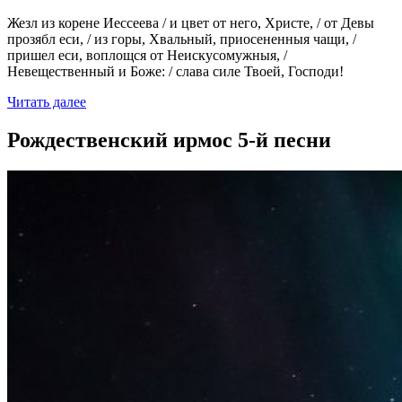
Жезл из корене Иессеева / и цвет от него, Христе, / от Девы
прозябл еси, / из горы, Хвальный, приосененныя чащи, /
пришел еси, воплощся от Неискусомужныя, /
Невещественный и Боже: / слава силе Твоей, Господи!
Читать далее
Рождественский ирмос 5-й песни