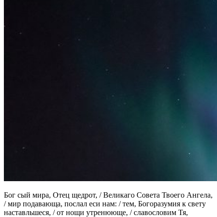
Бог сый мира, Отец щедрот, / Великаго Совета Твоего Ангела,
/ мир подавающа, послал еси нам: / тем, Богоразумия к свету
наставльшеся, / от нощи утренююще, / славословим Тя,