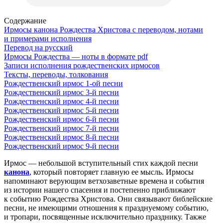
Содержание
Ирмосы канона Рождества Христова с переводом, нотами
и примерами исполнения
Перевод на русский
Ирмосы Рождества — ноты в формате pdf
Записи исполнения рождественских ирмосов
Тексты, переводы, толкования
Рождественский ирмос 1-ой песни
Рождественский ирмос 3-й песни
Рождественский ирмос 4-й песни
Рождественский ирмос 5-й песни
Рождественский ирмос 6-й песни
Рождественский ирмос 7-й песни
Рождественский ирмос 8-й песни
Рождественский ирмос 9-й песни
Ирмос — небольшой вступительный стих каждой песни
канона
, который повторяет главную ее мысль. Ирмосы
напоминают верующим ветхозаветные времена и события
из истории нашего спасения и постепенно приближают
к событию Рождества Христова. Они связывают библейские
песни, не имеющими отношения к празднуемому событию,
и тропари, посвященные исключительно празднику. Также