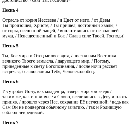
достоинство, / свят Ты, Господи!»
Песнь 4
Отрасль от корня Иессеева / и Цвет от него, / от Девы
Ты произошел, Христе; / Ты пришел, достойный хвалы, /
от горы, осененной чащей, / воплотившись от не знавшей
мужа, / Невещественный и Бог. / Слава силе Твоей, Господи!
Песнь 5
Ты, Бог мира и Отец милосердия, / послал нам Вестника
великого Твоего замысла, / дарующего мир. / Потому,
приведенные к свету Богопознания, / после ночи рассвет
встречая, / славословим Тебя, Человеколюбец.
Песнь 6
Из утробы Иону, как младенца, изверг морской зверь /
таким же, как и принял; / а Слово, вселившись в Деву и плоть
приняв, / прошло через Нее, сохранив Её нетленной; / ведь как
Сам Он не подвергся обычному зачатию, / так и Родившую
соблюл невредимой.
Песнь 7