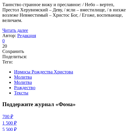
Таинство странное вижу и преславное: / Небо – вертеп,
Престол Херувимский – Деву, / ясли – вместилище, / в нихже
возлеже Невместимый – Христос Бог, / Егоже, воспевающе,
величаем.
Читать далее
Автор:
Редакция
0
20
Сохранить
Поделиться:
Теги:
Ирмосы Рождества Христова
Молитва
Молитва
Рождество
Тексты
Поддержите журнал «Фома»
700 ₽
1 500 ₽
5 500 ₽