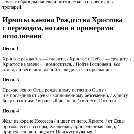
служат образцом напева и ритмического строения для
тропарей.
Ирмосы канона Рождества Христова
с переводом, нотами и примерами
исполнения
Песнь 1
Христос раждается — славите, / Христос с Небес — срящите. /
Христос на земли — возноситеся. / Пойте Господеви, вся
земля, / и веселием воспойте, людие, / яко прославися.
Песнь 3
Прежде век от Отца рожденному нетленно Сыну /
и в последняя от Девы / воплощенному безсеменно, / Христу
Богу возопиим: / вознесый рог наш, / свят еси, Господи.
Песнь 4
Жезл из корене Иессеева / и цвет от него, Христе, / от Девы
прозябл еси, / из горы, Хвальный, приосененныя чащи, /
пришел еси, воплощся от Неискусомужныя, /