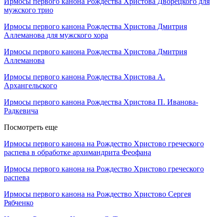
Ирмосы первого канона Рождества Христова Дворецкого для
мужского трио
Ирмосы первого канона Рождества Христова Дмитрия
Аллеманова для мужского хора
Ирмосы первого канона Рождества Христова Дмитрия
Аллеманова
Ирмосы первого канона Рождества Христова А.
Архангельского
Ирмосы первого канона Рождества Христова П. Иванова-
Радкевича
Посмотреть еще
Ирмосы первого канона на Рождество Христово греческого
распева в обработке архимандрита Феофана
Ирмосы первого канона на Рождество Христово греческого
распева
Ирмосы первого канона на Рождество Христово Сергея
Рябченко