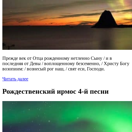
Прежде век от Отца рожденному нетленно Сыну / и в
последняя от Девы / воплощенному безсеменно, / Христу Богу
возопиим: / вознесый рог наш, / свят еси, Господи.
Читать далее
Рождественский ирмос 4-й песни