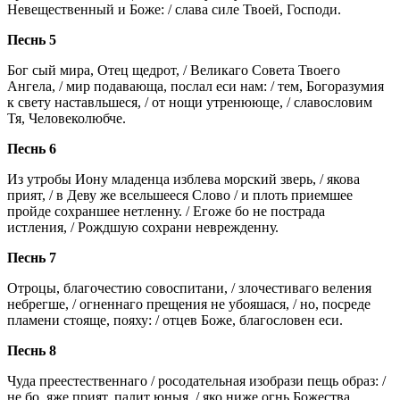
Невещественный и Боже: / слава силе Твоей, Господи.
Песнь 5
Бог сый мира, Отец щедрот, / Великаго Совета Твоего
Ангела, / мир подавающа, послал еси нам: / тем, Богоразумия
к свету наставльшеся, / от нощи утренююще, / славословим
Тя, Человеколюбче.
Песнь 6
Из утробы Иону младенца изблева морский зверь, / якова
прият, / в Деву же всельшееся Слово / и плоть приемшее
пройде сохраншее нетленну. / Егоже бо не пострада
истления, / Рождшую сохрани неврежденну.
Песнь 7
Отроцы, благочестию совоспитани, / злочестиваго веления
небрегше, / огненнаго прещения не убояшася, / но, посреде
пламени стояще, пояху: / отцев Боже, благословен еси.
Песнь 8
Чуда преестественнаго / росодательная изобрази пещь образ: /
не бо, яже прият, палит юныя, / яко ниже огнь Божества