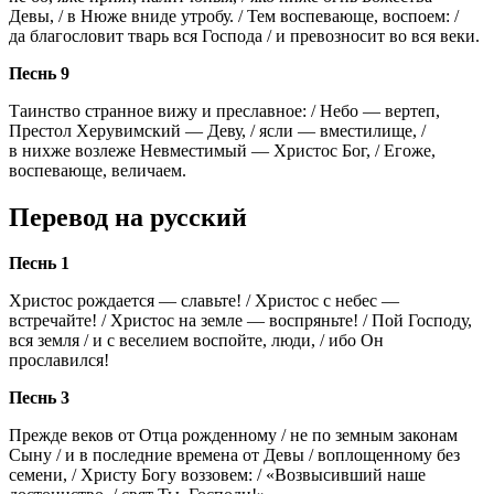
Девы, / в Нюже вниде утробу. / Тем воспевающе, воспоем: /
да благословит тварь вся Господа / и превозносит во вся веки.
Песнь 9
Таинство странное вижу и преславное: / Небо — вертеп,
Престол Херувимский — Деву, / ясли — вместилище, /
в нихже возлеже Невместимый — Христос Бог, / Егоже,
воспевающе, величаем.
Перевод на русский
Песнь 1
Христос рождается — славьте! / Христос с небес —
встречайте! / Христос на земле — воспряньте! / Пой Господу,
вся земля / и с веселием воспойте, люди, / ибо Он
прославился!
Песнь 3
Прежде веков от Отца рожденному / не по земным законам
Сыну / и в последние времена от Девы / воплощенному без
семени, / Христу Богу воззовем: / «Возвысивший наше