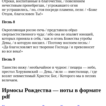
Отроки, воспитанные в благочестии, / повелением
нечестивым пренебрегши, / угрожавшего огня
не устрашились, / но, стоя посреди пламени, пели: / «Боже
Отцов, благословен Ты!»
Песнь 8
Окропляющая росою печь / представила образ
сверхъестественного чуда: / ибо она не опаляет юношей,
которых приняла в себя, / как и огонь Божества утробы
Девы, / в которую нисшел. / Поэтому воспоем песнь: /
«Да благословляет все творение Господа / и превозносит
во все века!»
Песнь 9
Таинство вижу / необычайное и чудное: / пещера — небо,
престол Херувимский — Дева, / ясли — вместилище, / где
возлег невместимый Христос Бог, / Которого мы в песнях
величаем.
Ирмосы Рождества — ноты в формате
pdf