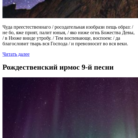
Чуда преестественнаго / росодательная изобрази пещь образ: /
не бо, яже прият, палит юныя, / яко ниже огнь Божества Девы,
/ в Нюже вниде утробу. / Тем воспевающе, воспоем: / да
благословит тварь вся Господа / и превозносит во вся веки.
Читать далее
Рождественский ирмос 9-й песни