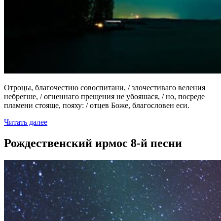
Отроцы, благочестию совоспитани, / злочестиваго веления
небрегше, / огненнаго прещения не убояшася, / но, посреде
пламени стояще, пояху: / отцев Боже, благословен еси.
Читать далее
Рождественский ирмос 8-й песни