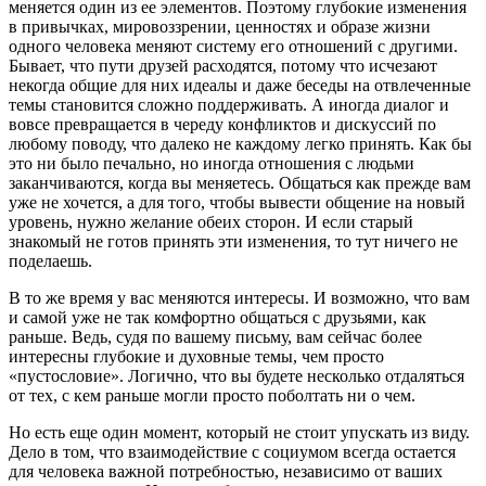
меняется один из ее элементов. Поэтому глубокие изменения
в привычках, мировоззрении, ценностях и образе жизни
одного человека меняют систему его отношений с другими.
Бывает, что пути друзей расходятся, потому что исчезают
некогда общие для них идеалы и даже беседы на отвлеченные
темы становится сложно поддерживать. А иногда диалог и
вовсе превращается в череду конфликтов и дискуссий по
любому поводу, что далеко не каждому легко принять. Как бы
это ни было печально, но иногда отношения с людьми
заканчиваются, когда вы меняетесь. Общаться как прежде вам
уже не хочется, а для того, чтобы вывести общение на новый
уровень, нужно желание обеих сторон. И если старый
знакомый не готов принять эти изменения, то тут ничего не
поделаешь.
В то же время у вас меняются интересы. И возможно, что вам
и самой уже не так комфортно общаться с друзьями, как
раньше. Ведь, судя по вашему письму, вам сейчас более
интересны глубокие и духовные темы, чем просто
«пустословие». Логично, что вы будете несколько отдаляться
от тех, с кем раньше могли просто поболтать ни о чем.
Но есть еще один момент, который не стоит упускать из виду.
Дело в том, что взаимодействие с социумом всегда остается
для человека важной потребностью, независимо от ваших