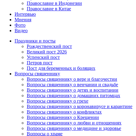
Православие в Индонезии
Православие в Китае
Интервью
Мнения
Фото
Видео
Праздники и посты
Рождественский пост
Великий пост 2026
Успенский пост
Петров пост
Пост для беременных и болящих
Вопросы священнику
Вопросы священнику о вере и благочестии
Вопросы священнику о венчании и свадьбе
Вопросы священнику о детях и воспитании
Вопросы священнику о домашних питомцах
Вопросы священнику о грехе
Вопросы священнику о коронавирусе и карантине
Вопросы священнику о конфликтах
Вопросы священнику о Крещении
Вопросы священнику о любви и отношениях
Вопросы священнику о медицине и здоровье
Вопросы о храме