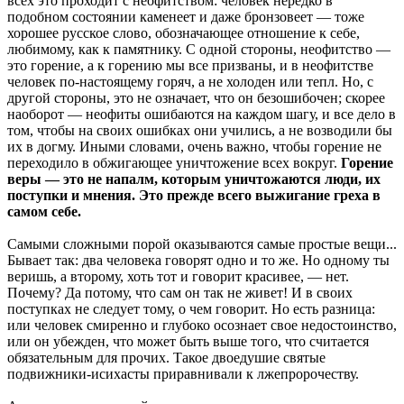
всех это проходит с неофитством: человек нередко в
подобном состоянии каменеет и даже бронзовеет — тоже
хорошее русское слово, обозначающее отношение к себе,
любимому, как к памятнику. С одной стороны, неофитство —
это горение, а к горению мы все призваны, и в неофитстве
человек по-настоящему горяч, а не холоден или тепл. Но, с
другой стороны, это не означает, что он безошибочен; скорее
наоборот — неофиты ошибаются на каждом шагу, и все дело в
том, чтобы на своих ошибках они учились, а не возводили бы
их в догму. Иными словами, очень важно, чтобы горение не
переходило в обжигающее уничтожение всех вокруг.
Горение
веры — это не напалм, которым уничтожаются люди, их
поступки и мнения. Это прежде всего выжигание греха в
самом себе.
Самыми сложными порой оказываются самые простые вещи...
Бывает так: два человека говорят одно и то же. Но одному ты
веришь, а второму, хоть тот и говорит красивее, — нет.
Почему? Да потому, что сам он так не живет! И в своих
поступках не следует тому, о чем говорит. Но есть разница:
или человек смиренно и глубоко осознает свое недостоинство,
или он убежден, что может быть выше того, что считается
обязательным для прочих. Такое двоедушие святые
подвижники-исихасты приравнивали к лжепророчеству.