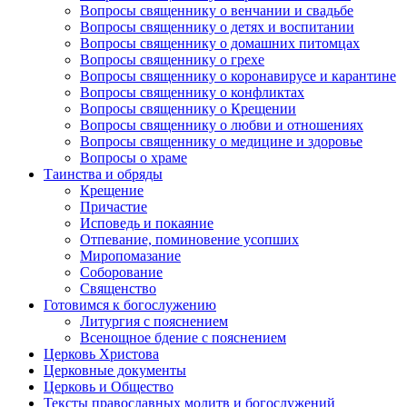
Вопросы священнику о венчании и свадьбе
Вопросы священнику о детях и воспитании
Вопросы священнику о домашних питомцах
Вопросы священнику о грехе
Вопросы священнику о коронавирусе и карантине
Вопросы священнику о конфликтах
Вопросы священнику о Крещении
Вопросы священнику о любви и отношениях
Вопросы священнику о медицине и здоровье
Вопросы о храме
Таинства и обряды
Крещение
Причастие
Исповедь и покаяние
Отпевание, поминовение усопших
Миропомазание
Соборование
Священство
Готовимся к богослужению
Литургия с пояснением
Всенощное бдение с пояснением
Церковь Христова
Церковные документы
Церковь и Общество
Тексты православных молитв и богослужений