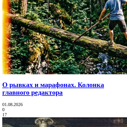
О рывках и марафонах.
Колонка
главного редактора
01.08.2026
0
17