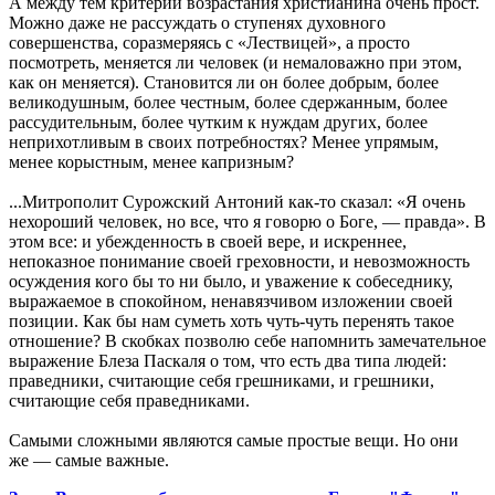
А между тем критерий возрастания христианина очень прост.
Можно даже не рассуждать о ступенях духовного
совершенства, соразмеряясь с «Лествицей», а просто
посмотреть, меняется ли человек (и немаловажно при этом,
как он меняется). Становится ли он более добрым, более
великодушным, более честным, более сдержанным, более
рассудительным, более чутким к нуждам других, более
неприхотливым в своих потребностях? Менее упрямым,
менее корыстным, менее капризным?
...Митрополит Сурожский Антоний как-то сказал: «Я очень
нехороший человек, но все, что я говорю о Боге, — правда». В
этом все: и убежденность в своей вере, и искреннее,
непоказное понимание своей греховности, и невозможность
осуждения кого бы то ни было, и уважение к собеседнику,
выражаемое в спокойном, ненавязчивом изложении своей
позиции. Как бы нам суметь хоть чуть-чуть перенять такое
отношение? В скобках позволю себе напомнить замечательное
выражение Блеза Паскаля о том, что есть два типа людей:
праведники, считающие себя грешниками, и грешники,
считающие себя праведниками.
Самыми сложными являются самые простые вещи. Но они
же — самые важные.