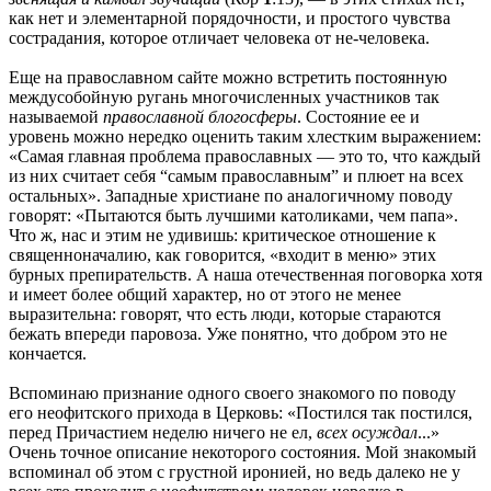
как нет и элементарной порядочности, и простого чувства
сострадания, которое отличает человека от не-человека.
Еще на православном сайте можно встретить постоянную
междусобойную ругань многочисленных участников так
называемой
православной блогосферы
. Состояние ее и
уровень можно нередко оценить таким хлестким выражением:
«Самая главная проблема православных — это то, что каждый
из них считает себя “самым православным” и плюет на всех
остальных». Западные христиане по аналогичному поводу
говорят: «Пытаются быть лучшими католиками, чем папа».
Что ж, нас и этим не удивишь: критическое отношение к
священноначалию, как говорится, «входит в меню» этих
бурных препирательств. А наша отечественная поговорка хотя
и имеет более общий характер, но от этого не менее
выразительна: говорят, что есть люди, которые стараются
бежать впереди паровоза. Уже понятно, что добром это не
кончается.
Вспоминаю признание одного своего знакомого по поводу
его неофитского прихода в Церковь: «Постился так постился,
перед Причастием неделю ничего не ел,
всех осуждал
...»
Очень точное описание некоторого состояния. Мой знакомый
вспоминал об этом с грустной иронией, но ведь далеко не у