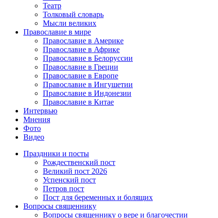
Театр
Толковый словарь
Мысли великих
Православие в мире
Православие в Америке
Православие в Африке
Православие в Белоруссии
Православие в Греции
Православие в Европе
Православие в Ингушетии
Православие в Индонезии
Православие в Китае
Интервью
Мнения
Фото
Видео
Праздники и посты
Рождественский пост
Великий пост 2026
Успенский пост
Петров пост
Пост для беременных и болящих
Вопросы священнику
Вопросы священнику о вере и благочестии