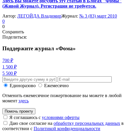
Здесь Вы можете обсудить эту статью в Блогах "Фомы"
(Живой Журнал). Регистрация не требуется.
Автор:
ЛЕГОЙДА Владимир
Журнал:
№ 3 (83) март 2010
0
0
Сохранить
Поделиться:
Поддержите журнал «Фома»
700 ₽
1 500 ₽
5 500 ₽
Единоразово
Ежемесячно
Отменить ежемесячное пожертвование вы можете в любой
момент
здесь
Помочь проекту
Я соглашаюсь с
условиями оферты
Даю свое согласие на
обработку персональных данных
в
соответствии с
Политикой конфиденциальности