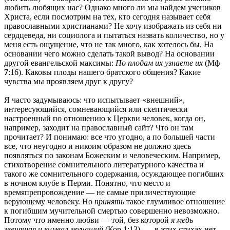
любить любящих нас? Однако много ли мы найдем учеников
Христа, если посмотрим на тех, кто сегодня называет себя
православными христианами? Не хочу изображать из себя ни
сердцеведа, ни социолога и пытаться назвать количество, но у
меня есть ощущение, что не так много, как хотелось бы. На
основании чего можно сделать такой вывод? На основании
другой евангельской максимы:
По плодам их узнаете их
(Мф
7
:16). Каковы плоды нашего братского общения? Какие
чувства мы проявляем друг к другу?
Я часто задумываюсь: что испытывает «внешний»,
интересующийся, сомневающийся или скептически
настроенный по отношению к Церкви человек, когда он,
например, заходит на православный сайт? Что он там
прочитает? И понимаю: все что угодно, а по большей части
все, что неугодно и никоим образом не должно здесь
появляться по законам Божеским и человеческим. Например,
стихотворение сомнительного литературного качества и
такого же сомнительного содержания, осуждающее погибших
в ночном клубе в Перми. Понятно, что место и
времяпрепровождение — не самые приличествующие
верующему человеку. Но
принять
такое глумливое отношение
к погибшим мучительной смертью совершенно невозможно.
Потому что именно любви — той, без которой
я медь
звенящая и кимвал звучащий
(Кор
1
:13), — в этих стихах нет,