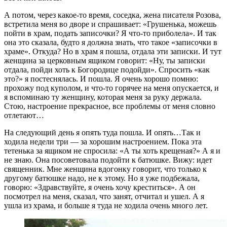
А потом, через какое-то время, соседка, жена писателя Розова,
встретила меня во дворе и спрашивает: «Грушенька, можешь
пойти в храм, подать записочки? Я что-то приболела». И так
она это сказала, будто я должна знать, что такое «записочки в
храме». Откуда? Но в храм я пошла, отдала эти записки. И тут
женщина за церковным ящиком говорит: «Ну, ты записки
отдала, пойди хоть к Богородице подойди». Спросить «как
это?» я постеснялась. И пошла. Я очень хорошо помню:
прохожу под куполом, и что-то горячее на меня опускается, и
я вспоминаю ту женщину, которая меня за руку держала.
Стою, настроение прекрасное, все проблемы от меня словно
отлетают…
На следующий день я опять туда пошла. И опять…Так и
ходила недели три — за хорошим настроением. Пока эта
тетенька за ящиком не спросила: «А ты хоть крещеная?» А я и
не знаю. Она посоветовала подойти к батюшке. Вижу: идет
священник. Мне женщина вдогонку говорит, что только к
другому батюшке надо, не к этому. Но я уже подбежала,
говорю: «Здравствуйте, я очень хочу креститься». А он
посмотрел на меня, сказал, что занят, отчитал и ушел. А я
ушла из храма, и больше я туда не ходила очень много лет.