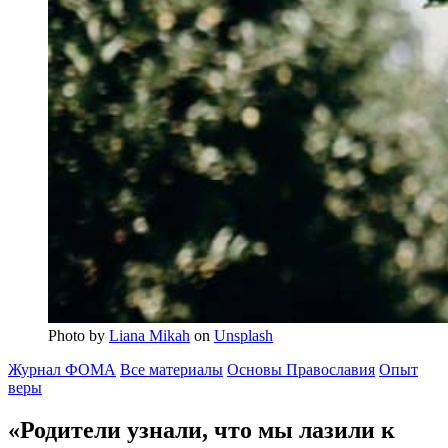
Photo by
Liana Mikah
on
Unsplash
Журнал ФОМА
Все материалы
Основы Православия
Опыт
веры
«Родители узнали, что мы лазили к