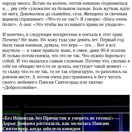
народу много. Встаю на колени, потом начинаю подниматься
и… рву себе сухожилие на большом пальце. Боль жуткая, идти
не могу. Доковыляла до скамейки, села. Женщина за свечным
ящиком спрашивает: «Что-то не так?» Я говорю: «Нога очень
болит». А она: «Это чтобы вы из нашего храма не уходили».
И конечно, в следующее воскресенье я поехала в этот храм.
Почему? Не знаю. Но хожу туда уже девять лет. Первый год
была такая наивная, думала, что вера — это… Вот я все
выучила — и такое правило знаю, и сякое, даже 90-й псалом.
И только потом поняла, что это не так. Что нужно бороться с
собой. И это оказалось самым сложным. Потому что, сколько я
себе ни обещаю чего-то не делать, наступает такой момент —
то скажу что-то не так, то не так отреагирую, то разозлюсь на
ровном месте. А потом очень расстраиваюсь и бегу читать
своего любимого Паисия Святогорца или хватаю
«Добротолюбие».
Эта история — часть большой беседы в программе
«Парсуна» на телеканале «Спас». Прочитать запись беседы
целиком можно здесь:
«Без Исповеди, без Причастия я умереть не готова!» —
Дарья Донцова рассказала, как молилась Паисию
Святогорцу, когда заболела ковидом