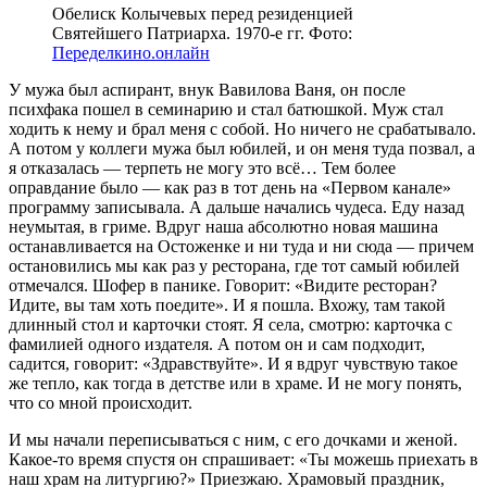
Обелиск Колычевых перед резиденцией
Святейшего Патриарха. 1970-е гг. Фото:
Переделкино.онлайн
У мужа был аспирант, внук Вавилова Ваня, он после
психфака пошел в семинарию и стал батюшкой.
Муж стал
ходить к нему и брал меня с собой. Но ничего не срабатывало.
А потом у коллеги мужа был юбилей, и он меня туда позвал, а
я отказалась — терпеть не могу это всё… Тем более
оправдание было — как раз в тот день на «Первом канале»
программу записывала. А дальше начались чудеса. Еду назад
неумытая, в гриме. Вдруг наша абсолютно новая машина
останавливается на Остоженке и ни туда и ни сюда — причем
остановились мы как раз у ресторана, где тот самый юбилей
отмечался. Шофер в панике. Говорит: «Видите ресторан?
Идите, вы там хоть поедите». И я пошла. Вхожу, там такой
длинный стол и карточки стоят. Я села, смотрю: карточка с
фамилией одного издателя. А потом он и сам подходит,
садится, говорит: «Здравствуйте». И я вдруг чувствую такое
же тепло, как тогда в детстве или в храме. И не могу понять,
что со мной происходит.
И мы начали переписываться с ним, с его дочками и женой.
Какое-то время спустя он спрашивает: «Ты можешь приехать в
наш храм на литургию?» Приезжаю. Храмовый праздник,