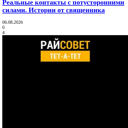
Реальные контакты с потусторонними
силами.
Истории от священника
06.08.2026
0
4