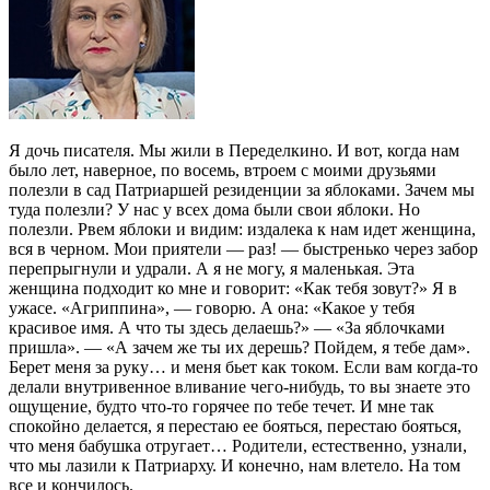
Я дочь писателя.
Мы жили в Переделкино. И вот, когда нам
было лет, наверное, по восемь, втроем с моими друзьями
полезли в сад Патриаршей резиденции за яблоками. Зачем мы
туда полезли? У нас у всех дома были свои яблоки. Но
полезли. Рвем яблоки и видим: издалека к нам идет женщина,
вся в черном. Мои приятели — раз! — быстренько через забор
перепрыгнули и удрали. А я не могу, я маленькая. Эта
женщина подходит ко мне и говорит: «Как тебя зовут?» Я в
ужасе. «Агриппина», — говорю. А она: «Какое у тебя
красивое имя. А что ты здесь делаешь?» — «За яблочками
пришла». — «А зачем же ты их дерешь? Пойдем, я тебе дам».
Берет меня за руку… и меня бьет как током. Если вам когда-то
делали внутривенное вливание чего-нибудь, то вы знаете это
ощущение, будто что-то горячее по тебе течет. И мне так
спокойно делается, я перестаю ее бояться, перестаю бояться,
что меня бабушка отругает… Родители, естественно, узнали,
что мы лазили к Патриарху. И конечно, нам влетело. На том
все и кончилось.