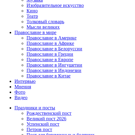
Изобразительное искусство
Кино
Театр
Толковый словарь
Мысли великих
Православие в мире
Православие в Америке
Православие в Африке
Православие в Белоруссии
Православие в Греции
Православие в Европе
Православие в Ингушетии
Православие в Индонезии
Православие в Китае
Интервью
Мнения
Фото
Видео
Праздники и посты
Рождественский пост
Великий пост 2026
Успенский пост
Петров пост
Пост для беременных и болящих