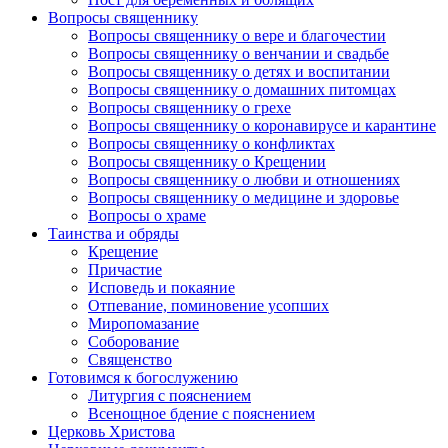
Вопросы священнику
Вопросы священнику о вере и благочестии
Вопросы священнику о венчании и свадьбе
Вопросы священнику о детях и воспитании
Вопросы священнику о домашних питомцах
Вопросы священнику о грехе
Вопросы священнику о коронавирусе и карантине
Вопросы священнику о конфликтах
Вопросы священнику о Крещении
Вопросы священнику о любви и отношениях
Вопросы священнику о медицине и здоровье
Вопросы о храме
Таинства и обряды
Крещение
Причастие
Исповедь и покаяние
Отпевание, поминовение усопших
Миропомазание
Соборование
Священство
Готовимся к богослужению
Литургия с пояснением
Всенощное бдение с пояснением
Церковь Христова