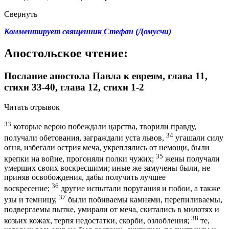
Свернуть
Комментирует священник Стефан (Домусчи)
Апостольское чтение:
Послание апостола Павла к евреям, глава 11,
стихи 33-40, глава 12, стихи 1-2
Читать отрывок
33
которые верою побеждали царства, творили правду,
34
получали обетования, заграждали уста львов,
угашали силу
огня, избегали острия меча, укреплялись от немощи, были
35
крепки на войне, прогоняли полки чужих;
жены получали
умерших своих воскресшими; иные же замучены были, не
приняв освобождения, дабы получить лучшее
36
воскресение;
другие испытали поругания и побои, а также
37
узы и темницу,
были побиваемы камнями, перепиливаемы,
подвергаемы пытке, умирали от меча, скитались в милотях и
38
козьих кожах, терпя недостатки, скорби, озлобления;
те,