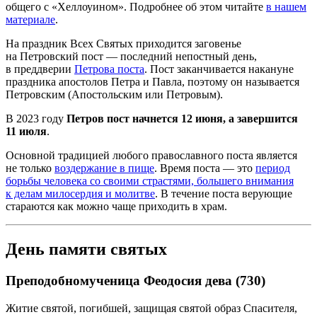
общего с «Хеллоуином». Подробнее об этом читайте
в нашем
материале
.
На праздник Всех Святых приходится заговенье
на Петровский пост — последний непостный день,
в преддверии
Петрова
поста
. Пост заканчивается накануне
праздника апостолов Петра и Павла, поэтому он называется
Петровским (Апостольским или Петровым).
В 2023 году
Петров
пост начнется 12
июня
, а завершится
11 июл
я
.
Основной традицией любого православного поста является
не только
воздержание в пище
. Время поста — это
период
борьбы человека со своими страстями, большего внимания
к делам милосердия и молитве
. В течение поста верующие
стараются как можно чаще приходить в храм.
День памяти святых
Преподобномученица Феодосия дева (730)
Житие святой, погибшей, защищая святой образ Спасителя,