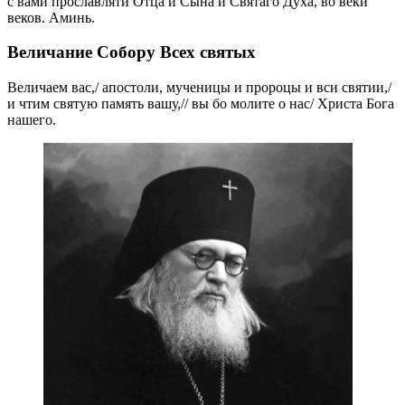
с вами прославляти Отца и Сына и Святаго Духа, во веки
веков. Аминь.
Величание Собору Всех святых
Величаем вас,/ апостоли, мученицы и пророцы и вси святии,/
и чтим святую память вашу,// вы бо молите о нас/ Христа Бога
нашего.