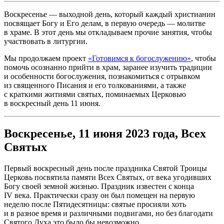
Воскресенье — выходной день, который каждый христианин
посвящает Богу и Его делам, в первую очередь — молитве
в храме. В этот день мы откладываем прочие занятия, чтобы
участвовать в литургии.
Мы продолжаем проект
«Готовимся к богослужению»
, чтобы
помочь осознанно прийти в храм, заранее изучить традиции
и особенности богослужения, познакомиться с отрывком
из священного Писания и его толкованиями, а также
с краткими житиями святых, поминаемых Церковью
в воскресный день 11 июня.
Воскресенье, 11 июня 2023 года, Всех
Святых
Первый воскресный день после праздника Святой Троицы
Церковь посвятила памяти Всех Святых, от века угодивших
Богу своей земной жизнью. Праздник известен с конца
IV века. Практически сразу он был помещен на первую
неделю после Пятидесятницы: святые просияли хоть
и в разное время и различными подвигами, но без благодати
Святого Духа это было бы невозможно.