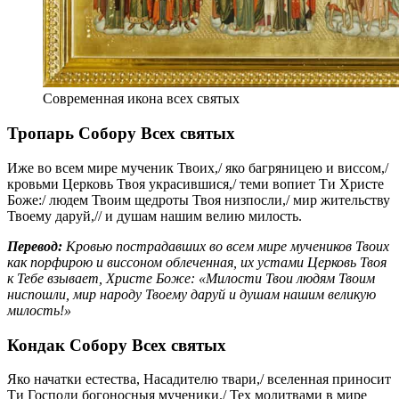
Современная икона всех святых
Тропарь Собору Всех святых
Иже во всем мире мученик Твоих,/ яко багряницею и виссом,/
кровьми Церковь Твоя украсившися,/ теми вопиет Ти Христе
Боже:/ людем Твоим щедроты Твоя низпосли,/ мир жительству
Твоему даруй,// и душам нашим велию милость.
Перевод:
Кровью пострадавших во всем мире мучеников Твоих
как порфирою и виссоном облеченная, их устами Церковь Твоя
к Тебе взывает, Христе Боже: «Милости Твои людям Твоим
ниспошли, мир народу Твоему даруй и душам нашим великую
милость!»
Кондак Собору Всех святых
Яко начатки естества, Насадителю твари,/ вселенная приносит
Ти Господи богоносныя мученики./ Тех молитвами в мире