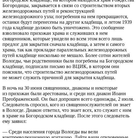
Богородицы, закрывается в связи со строительством вторых
железнодорожных путей и реконструкцией
железнодорожного узла; погребения на нем прекращаются,
останки будут перенесены на другие кладбища, и летом 1939
года кладбище должно быть уничтожено. Это сообщение
взволновало прихожан храма и служивших в нем
священников, которые увидели во всем этом всего лишь
предлог для закрытия сначала кладбища, а затем и самого
храма, так как прокладке параллельных железнодорожных
путей кладбище нисколько не мешало. Более сотни жителей
Вологды, чьи родственники были погребены на Богородском
кладбище, подписали письмо во ВЦИК, в котором они
поясняли, что строительство железнодорожных путей
не может служить причиной для закрытия кладбища.
В ночь на 30 июня священники, диаконы и некоторые
из прихожан были арестованы, и среди них диакон Иоанн
Преображенский. Он был допрошен всего единожды, 2 июля.
Следователь спросил, кого из священнослужителей он знает
в Вологде. Диакон ответил, что знает всех, кто служит с ним
в храме на Богородском кладбище. После этого следователь
ему заявил:
— Среди населения города Вологды вы вели
контрреволюционную агитацию. Дайте ваши откровенные