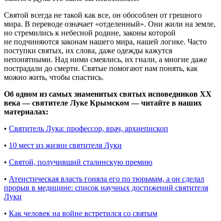
Святой всегда не такой как все, он обособлен от грешного
мира. В переводе означает «отделенный». Они жили на земле,
но стремились к небесной родине, законы которой
не подчиняются законам нашего мира, нашей логике. Часто
поступки святых, их слова, даже одежды кажутся
непонятными. Над ними смеялись, их гнали, а многие даже
пострадали до смерти. Святые помогают нам понять, как
можно жить, чтобы спастись.
Об одном из самых знаменитых святых исповедников ХХ
века — святителе Луке Крымском — читайте в наших
материалах:
•
Святитель Лука: профессор, врач, архиепископ
•
10 мест из жизни святителя Луки
•
Святой, получивший сталинскую премию
•
Атеистическая власть гоняла его по тюрьмам, а он сделал
прорыв в медицине: список научных достижений святителя
Луки
•
Как человек на войне встретился со святым