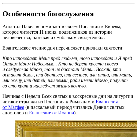
Особенности богослужения
Апостол Павел вспоминает в своем Послании к Евреям,
которое читается 11 июня, подвижников из истории
человечества, называя их «облаком свидетелей».
Евангельское чтение дня перечисляет признаки святости:
Кто исповедает Меня пред людьми, того исповедаю и Я пред
Отцем Моим Небесным... Кто не берет креста своего
и следует за Мною, тот не достоин Меня... Всякий, кто
оставит домы, или братьев, или сестер, или отца, или мать,
или жену, или детей, или земли, ради имени Моего, получит
во сто крат и наследует жизнь вечную.
Начиная с Недели Всех святых в воскресные дни на литургии
читают отрывки из Послания к Римлянам и
Евангелия
от Матфея
(в пасхальный период читались Деяния святых
апостолов и
Евангелие от Иоанна
).