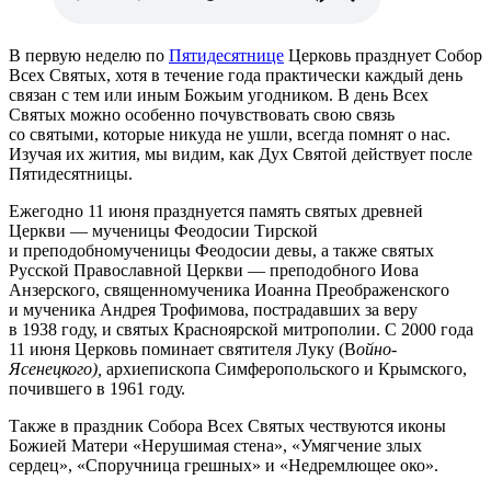
В первую неделю по
Пятидесятнице
Церковь празднует Собор
Всех Святых, хотя в течение года практически каждый день
связан с тем или иным Божьим угодником. В день Всех
Святых можно особенно почувствовать свою связь
со святыми, которые никуда не ушли, всегда помнят о нас.
Изучая их жития, мы видим, как Дух Святой действует после
Пятидесятницы.
Ежегодно 11 июня празднуется память святых древней
Церкви — мученицы Феодосии Тирской
и преподобномученицы Феодосии девы, а также святых
Русской Православной Церкви — преподобного Иова
Анзерского, священномученика Иоанна Преображенского
и мученика Андрея Трофимова, пострадавших за веру
в 1938 году, и святых Красноярской митрополии. С 2000 года
11 июня Церковь поминает святителя Луку (В
ойно-
Ясенецкого),
архиепископа Симферопольского и Крымского,
почившего в 1961 году.
Также в праздник Собора Всех Святых чествуются иконы
Божией Матери «Нерушимая стена», «Умягчение злых
сердец», «Споручница грешных» и «Недремлющее око».