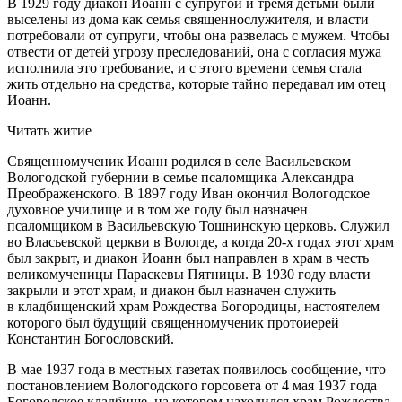
В 1929 году диакон Иоанн с супругой и тремя детьми были
выселены из дома как семья священнослужителя, и власти
потребовали от супруги, чтобы она развелась с мужем. Чтобы
отвести от детей угрозу преследований, она с согласия мужа
исполнила это требование, и с этого времени семья стала
жить отдельно на средства, которые тайно передавал им отец
Иоанн.
Читать житие
Священномученик Иоанн родился в селе Васильевском
Вологодской губернии в семье псаломщика Александра
Преображенского. В 1897 году Иван окончил Вологодское
духовное училище и в том же году был назначен
псаломщиком в Васильевскую Тошнинскую церковь. Служил
во Власьевской церкви в Вологде, а когда 20-х годах этот храм
был закрыт, и диакон Иоанн был направлен в храм в честь
великомученицы Параскевы Пятницы. В 1930 году власти
закрыли и этот храм, и диакон был назначен служить
в кладбищенский храм Рождества Богородицы, настоятелем
которого был будущий священномученик протоиерей
Константин Богословский.
В мае 1937 года в местных газетах появилось сообщение, что
постановлением Вологодского горсовета от 4 мая 1937 года
Богородское кладбище, на котором находился храм Рождества