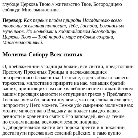
глубоце Церковь Твою,// жительство Твое, Богородицею
соблюди Многомилостиве.
Перевод:
Как первые плоды природы Насадителю всего
творения вселенная приносит, Тебе, Господи, Богоносных
мучеников. Их мольбами и ходатайством Богородицы,
Церковь Твою — Твой народ в мире глубоком сохрани,
Многомилостивый.
Молитва Собору Всех святых
О, преблаженнии угодницы Божии, вси святии, предстоящии
Престолу Пресвятыя Троицы и наслаждающиися
неизреченнаго блаженства! Се ныне, в день общаго вашего
торжества, милостивно призрите на нас, меньших братий
ваших, приносящих вам сие хвалебное пение и ходатайством
вашим просящих милости и отпущения грехов у Преблагаго
Господа: вемы бо, воистинну вемы, яко вся, елика восхощете,
испросити у Него можете. Темже убо смиренно молимся вам:
молите милостиваго Владыку, да подаст нам дух вашея
ревности к хранению святых Его заповедей, яко да текше
по стопам вашим, возможем земное поприще
в добродетельном житии без порока прейти и в покаянии
достигнути преславных селений райских, и тамо купно