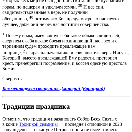
которых весь мир не был достоин, скитались по пустыням и
39
горам, по пещерам и ущельям земли.
И все сии,
свидетельствованные в вере, не получили
40
обещанного,
потому что Бог предусмотрел о нас нечто
лучшее, дабы они не без нас достигли совершенства.
1
Посему и мы, имея вокруг себя такое облако свидетелей,
свергнем с себя всякое бремя и запинающий нас грех и с
терпением будем проходить предлежащее нам
2
поприще,
взирая на начальника и совершителя веры Иисуса,
Который, вместо предлежавшей Ему радости, претерпел
крест, пренебрегши посрамление, и воссел одесную престола
Божия.
Свернуть
Комментирует священник Дмитрий (Барицкий)
Традиции праздника
Отметим, что традиция праздновать Собор Всех Святых
в конце
Троицкой седмицы
— последней сплошной в 2023
году недели — накануне Петрова поста не имеет ничего