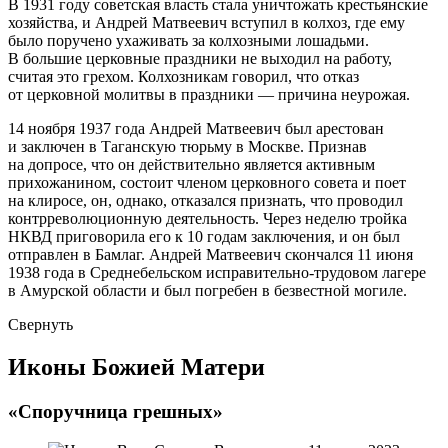
В 1931 году советская власть стала уничтожать крестьянские
хозяйства, и Андрей Матвеевич вступил в колхоз, где ему
было поручено ухаживать за колхозными лошадьми.
В большие церковные праздники не выходил на работу,
считая это грехом. Колхозникам говорил, что отказ
от церковной молитвы в праздники — причина неурожая.
14 ноября 1937 года Андрей Матвеевич был арестован
и заключен в Таганскую тюрьму в Москве. Признав
на допросе, что он действительно является активным
прихожанином, состоит членом церковного совета и поет
на клиросе, он, однако, отказался признать, что проводил
контрреволюционную деятельность. Через неделю тройка
НКВД приговорила его к 10 годам заключения, и он был
отправлен в Бамлаг. Андрей Матвеевич скончался 11 июня
1938 года в Среднебельском исправительно-трудовом лагере
в Амурской области и был погребен в безвестной могиле.
Свернуть
Иконы Божией Матери
«Споручница грешных»