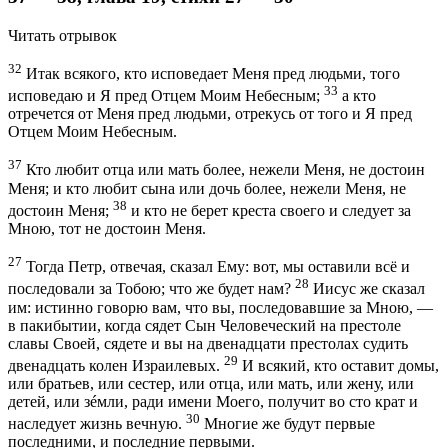
Читать отрывок
32
Итак всякого, кто исповедает Меня пред людьми, того
33
исповедаю и Я пред Отцем Моим Небесным;
а кто
отречется от Меня пред людьми, отрекусь от того и Я пред
Отцем Моим Небесным.
37
Кто любит отца или мать более, нежели Меня, не достоин
Меня; и кто любит сына или дочь более, нежели Меня, не
38
достоин Меня;
и кто не берет креста своего и следует за
Мною, тот не достоин Меня.
27
Тогда Петр, отвечая, сказал Ему: вот, мы оставили всё и
28
последовали за Тобою; что же будет нам?
Иисус же сказал
им: истинно говорю вам, что вы, последовавшие за Мною, —
в пакибытии, когда сядет Сын Человеческий на престоле
славы Своей, сядете и вы на двенадцати престолах судить
29
двенадцать колен Израилевых.
И всякий, кто оставит домы,
или братьев, или сестер, или отца, или мать, или жену, или
детей, или зéмли, ради имени Моего, получит во сто крат и
30
наследует жизнь вечную.
Многие же будут первые
последними, и последние первыми.