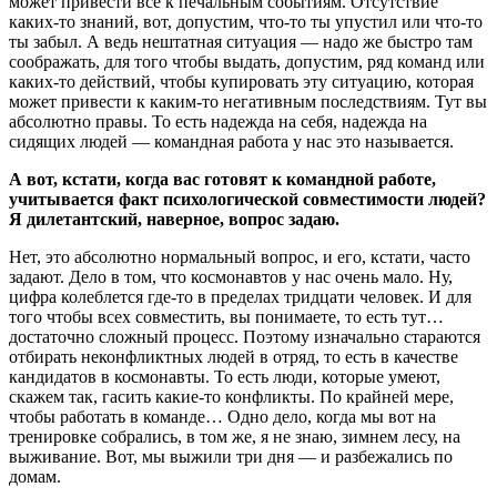
может привести всё к печальным событиям. Отсутствие
каких-то знаний, вот, допустим, что-то ты упустил или что-то
ты забыл. А ведь нештатная ситуация — надо же быстро там
соображать, для того чтобы выдать, допустим, ряд команд или
каких-то действий, чтобы купировать эту ситуацию, которая
может привести к каким-то негативным последствиям. Тут вы
абсолютно правы. То есть надежда на себя, надежда на
сидящих людей — командная работа у нас это называется.
А вот, кстати, когда вас готовят к командной работе,
учитывается факт психологической совместимости людей?
Я дилетантский, наверное, вопрос задаю.
Нет, это абсолютно нормальный вопрос, и его, кстати, часто
задают. Дело в том, что космонавтов у нас очень мало. Ну,
цифра колеблется где-то в пределах тридцати человек. И для
того чтобы всех совместить, вы понимаете, то есть тут…
достаточно сложный процесс. Поэтому изначально стараются
отбирать неконфликтных людей в отряд, то есть в качестве
кандидатов в космонавты. То есть люди, которые умеют,
скажем так, гасить какие-то конфликты. По крайней мере,
чтобы работать в команде… Одно дело, когда мы вот на
тренировке собрались, в том же, я не знаю, зимнем лесу, на
выживание. Вот, мы выжили три дня — и разбежались по
домам.