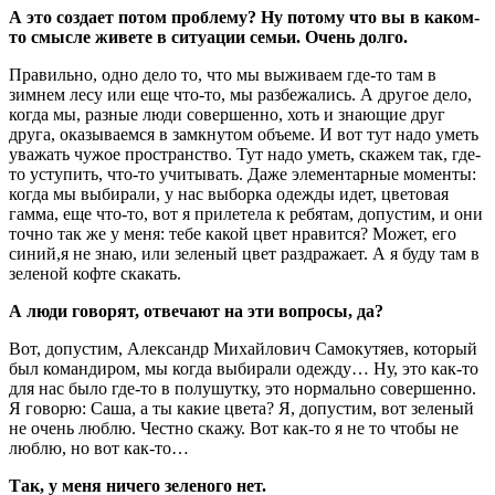
А это создает потом проблему? Ну потому что вы в каком-
то смысле живете в ситуации семьи. Очень долго.
Правильно, одно дело то, что мы выживаем где-то там в
зимнем лесу или еще что-то, мы разбежались. А другое дело,
когда мы, разные люди совершенно, хоть и знающие друг
друга, оказываемся в замкнутом объеме. И вот тут надо уметь
уважать чужое пространство. Тут надо уметь, скажем так, где-
то уступить, что-то учитывать. Даже элементарные моменты:
когда мы выбирали, у нас выборка одежды идет, цветовая
гамма, еще что-то, вот я прилетела к ребятам, допустим, и они
точно так же у меня: тебе какой цвет нравится? Может, его
синий,я не знаю, или зеленый цвет раздражает. А я буду там в
зеленой кофте скакать.
А люди говорят, отвечают на эти вопросы, да?
Вот, допустим, Александр Михайлович Самокутяев, который
был командиром, мы когда выбирали одежду… Ну, это как-то
для нас было где-то в полушутку, это нормально совершенно.
Я говорю: Саша, а ты какие цвета? Я, допустим, вот зеленый
не очень люблю. Честно скажу. Вот как-то я не то чтобы не
люблю, но вот как-то…
Так, у меня ничего зеленого нет.