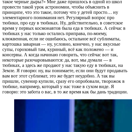
такое черные дыры?» Мне даже пришлось в одной из школ
провести такой урок астрономии, чтобы объяснить в
принципе, что это такое, потому что у детей просто… ну
элементарного понимания нет. Регулярный вопрос про
тюбики, про еду в тюбиках. Ну, действительно, в советское
время у первых космонавтов была еда в тюбиках. А сейчас в
тюбиках у нас только остались приправа, по-моему,
клюквенная, если не ошибаюсь, остальное всё сублиматы,
картошка заварная — ну, условно, конечно, у нас вкусные
супы, гороховый там, куриный, всё как положено — и
консервы. А когда начинаю говорить, что сейчас вот так,
некоторые разочаровываются: да, вот, мы думали — в
тюбиках, а здесь же продают у нас такую еду в тюбиках, на
Земле. Я говорю: ну, вы понимаете, если они будут продавать
вам вот этот сублимат, это же будет неудобно. А так вы
пришли, сувенир купили, сразу его опробовали, творожок в
тюбике, например, который у нас тоже в сухом виде. Я
говорю: это забота о вас, в то же время как бы дань традиции.