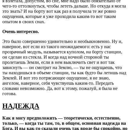
я взлетала, допустим, во сне, мне надо было обязательно от
чего-то оттолкнуться, чтобы лететь дальше. Но откуда я могла
это знать? И на борту вот как раз я получила те же ровно
ощущения, которые я уже проходила каким-то вот таким
опытом в своих снах.
Очень интересно.
Это было совершенно удивительно и необыкновенно. Ну и,
наверное, вот если из такого неожидаемого: есть у нас
прозрачный модуль, называется куполом, на борту станции,
он сделан из стекла. И когда над ночной стороной ты
пролетаешь Земли, если в нем выключить свет и вот так
зависнуть — он смотрит на Землю, — ты не ощущаешь, что
ты находишься в объеме станции, ты как будто бы летишь над
Землей. И вот это потрясающее ощущение, я не знаю,
ангелом, наверное, себя чувствуешь каким-то. Передать
словами невозможно. Да, вот к этому, пожалуй, я была не
готова.
НАДЕЖДА
Как я могу предположить — теоретически, естественно,
только, — когда ты там, то, в общем, основная надежда на
Бога. И вы как-то сказали очень так вроде бы спокойно, но