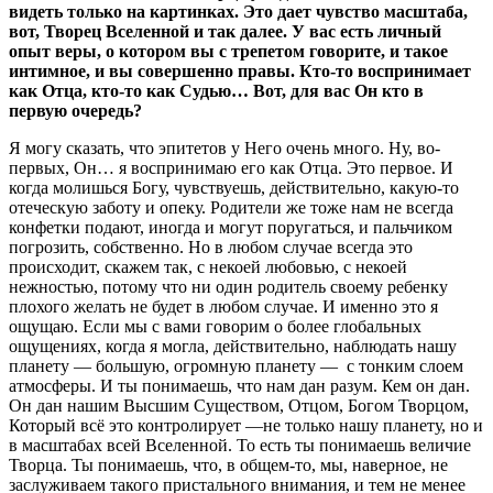
видеть только на картинках. Это дает чувство масштаба,
вот, Творец Вселенной и так далее. У вас есть личный
опыт веры, о котором вы с трепетом говорите, и такое
интимное, и вы совершенно правы. Кто-то воспринимает
как Отца, кто-то как Судью… Вот, для вас Он кто в
первую очередь?
Я могу сказать, что эпитетов у Него очень много. Ну, во-
первых, Он… я воспринимаю его как Отца. Это первое. И
когда молишься Богу, чувствуешь, действительно, какую-то
отеческую заботу и опеку. Родители же тоже нам не всегда
конфетки подают, иногда и могут поругаться, и пальчиком
погрозить, собственно. Но в любом случае всегда это
происходит, скажем так, с некоей любовью, с некоей
нежностью, потому что ни один родитель своему ребенку
плохого желать не будет в любом случае. И именно это я
ощущаю. Если мы с вами говорим о более глобальных
ощущениях, когда я могла, действительно, наблюдать нашу
планету — большую, огромную планету — с тонким слоем
атмосферы. И ты понимаешь, что нам дан разум. Кем он дан.
Он дан нашим Высшим Существом, Отцом, Богом Творцом,
Который всё это контролирует —не только нашу планету, но и
в масштабах всей Вселенной. То есть ты понимаешь величие
Творца. Ты понимаешь, что, в общем-то, мы, наверное, не
заслуживаем такого пристального внимания, и тем не менее