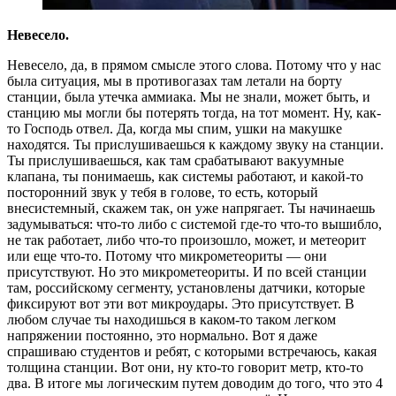
Невесело.
Невесело, да, в прямом смысле этого слова. Потому что у нас
была ситуация, мы в противогазах там летали на борту
станции, была утечка аммиака. Мы не знали, может быть, и
станцию мы могли бы потерять тогда, на тот момент. Ну, как-
то Господь отвел. Да, когда мы спим, ушки на макушке
находятся. Ты прислушиваешься к каждому звуку на станции.
Ты прислушиваешься, как там срабатывают вакуумные
клапана, ты понимаешь, как системы работают, и какой-то
посторонний звук у тебя в голове, то есть, который
внесистемный, скажем так, он уже напрягает. Ты начинаешь
задумываться: что-то либо с системой где-то что-то вышибло,
не так работает, либо что-то произошло, может, и метеорит
или еще что-то. Потому что микрометеориты — они
присутствуют. Но это микрометеориты. И по всей станции
там, российскому сегменту, установлены датчики, которые
фиксируют вот эти вот микроудары. Это присутствует. В
любом случае ты находишься в каком-то таком легком
напряжении постоянно, это нормально. Вот я даже
спрашиваю студентов и ребят, с которыми встречаюсь, какая
толщина станции. Вот они, ну кто-то говорит метр, кто-то
два. В итоге мы логическим путем доводим до того, что это 4