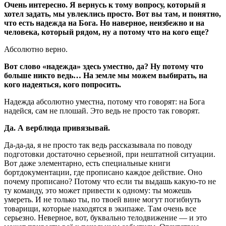
Очень интересно. Я вернусь к тому вопросу, который я
хотел задать, мы увлеклись просто. Вот вы там, и понятно,
что есть надежда на Бога. Но наверное, неизбежно и на
человека, который рядом, ну а потому что на кого еще?
Абсолютно верно.
Вот слово «надежда» здесь уместно, да? Ну потому что
больше никто ведь… На земле мы можем выбирать, на
кого надеяться, кого попросить.
Надежда абсолютно уместна, потому что говорят: на Бога
надейся, сам не плошай. Это ведь не просто так говорят.
Да. А верблюда привязывай.
Да-да-да, я не просто так ведь рассказывала по поводу
подготовки достаточно серьезной, при нештатной ситуации.
Вот даже элементарно, есть специальные книги
бортдокументации, где прописано каждое действие. Оно
почему прописано? Потому что если ты выдашь какую-то не
ту команду, это может привести к одному: ты можешь
умереть. И не только ты, по твоей вине могут погибнуть
товарищи, которые находятся в экипаже. Там очень все
серьезно. Неверное, вот, буквально телодвижение — и это