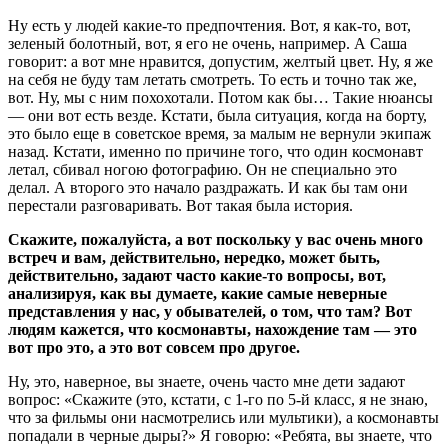
Ну есть у людей какие-то предпочтения. Вот, я как-то, вот,
зеленый болотный, вот, я его не очень, например. А Саша
говорит: а вот мне нравится, допустим, желтый цвет. Ну, я же
на себя не буду там летать смотреть. То есть и точно так же,
вот. Ну, мы с ним похохотали. Потом как бы… Такие нюансы
— они вот есть везде. Кстати, была ситуация, когда на борту,
это было еще в советское время, за малым не вернули экипаж
назад. Кстати, именно по причине того, что один космонавт
летал, сбивал ногою фотографию. Он не специально это
делал. А второго это начало раздражать. И как бы там они
перестали разговаривать. Вот такая была история.
Скажите, пожалуйста, а вот поскольку у вас очень много
встреч и вам, действительно, нередко, может быть,
действительно, задают часто какие-то вопросы, вот,
анализируя, как вы думаете, какие самые неверные
представления у нас, у обывателей, о том, что там? Вот
людям кажется, что космонавты, нахождение там — это
вот про это, а это вот совсем про другое.
Ну, это, наверное, вы знаете, очень часто мне дети задают
вопрос: «Скажите (это, кстати, с 1-го по 5-й класс, я не знаю,
что за фильмы они насмотрелись или мультики), а космонавты
попадали в черные дыры?» Я говорю: «Ребята, вы знаете, что