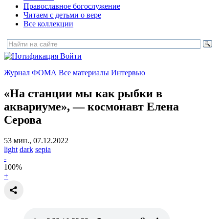
Православное богослужение
Читаем с детьми о вере
Все коллекции
Войти
Журнал ФОМА
Все материалы
Интервью
«На станции мы как рыбки в
аквариуме»,
— космонавт Елена
Серова
53 мин., 07.12.2022
light
dark
sepia
-
100
%
+