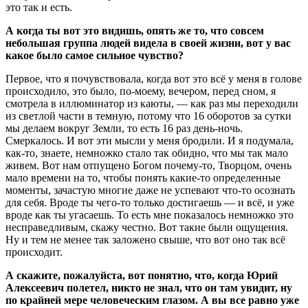
это так и есть.
А когда ты вот это видишь, опять же то, что совсем
небольшая группа людей видела в своей жизни, вот у вас
какое было самое сильное чувство?
Первое, что я почувствовала, когда вот это всё у меня в голове
происходило, это было, по-моему, вечером, перед сном, я
смотрела в иллюминатор из каюты, — как раз мы переходили
из светлой части в темную, потому что 16 оборотов за сутки
мы делаем вокруг Земли, то есть 16 раз день-ночь.
Смеркалось. И вот эти мысли у меня бродили. И я подумала,
как-то, знаете, немножко стало так обидно, что мы так мало
живем. Вот нам отпущено Богом почему-то, Творцом, очень
мало времени на то, чтобы понять какие-то определенные
моменты, зачастую многие даже не успевают что-то осознать
для себя. Вроде ты чего-то только достигаешь — и всё, и уже
вроде как ты угасаешь. То есть мне показалось немножко это
несправедливым, скажу честно. Вот такие были ощущения.
Ну и тем не менее так заложено свыше, что вот оно так всё
происходит.
А скажите, пожалуйста, вот понятно, что, когда Юрий
Алексеевич полетел, никто не знал, что он там увидит, ну
по крайней мере человеческим глазом. А вы все равно уже