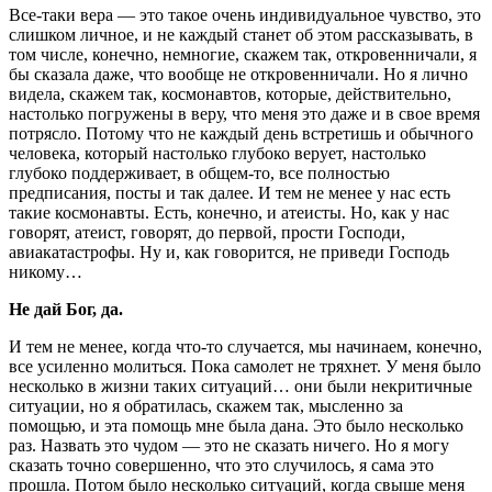
Все-таки вера — это такое очень индивидуальное чувство, это
слишком личное, и не каждый станет об этом рассказывать, в
том числе, конечно, немногие, скажем так, откровенничали, я
бы сказала даже, что вообще не откровенничали. Но я лично
видела, скажем так, космонавтов, которые, действительно,
настолько погружены в веру, что меня это даже и в свое время
потрясло. Потому что не каждый день встретишь и обычного
человека, который настолько глубоко верует, настолько
глубоко поддерживает, в общем-то, все полностью
предписания, посты и так далее. И тем не менее у нас есть
такие космонавты. Есть, конечно, и атеисты. Но, как у нас
говорят, атеист, говорят, до первой, прости Господи,
авиакатастрофы. Ну и, как говорится, не приведи Господь
никому…
Не дай Бог, да.
И тем не менее, когда что-то случается, мы начинаем, конечно,
все усиленно молиться. Пока самолет не тряхнет. У меня было
несколько в жизни таких ситуаций… они были некритичные
ситуации, но я обратилась, скажем так, мысленно за
помощью, и эта помощь мне была дана. Это было несколько
раз. Назвать это чудом — это не сказать ничего. Но я могу
сказать точно совершенно, что это случилось, я сама это
прошла. Потом было несколько ситуаций, когда свыше меня