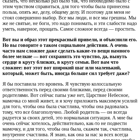
сказать, что несколько раз было так, что необходимо было с
этим чувством справиться, для того чтобы была принесена
польза, опять же, делу, общему делу. И поэтому для меня не
стоял совершенно выбор. Все мы люди, и все мы грешны. Мы
же не святые, не боги, это надо понимать, и эти слабости надо
уметь, наверное, прощать. Самое сложное всегда — простить.
Вот вы и образ этот прекрасный привели, и объяснили его.
Но вы говорите о таком социальном действии. А очень
часто нам сложнее даже сделать какие-то вещи намного
более мелкие — вот сохранять это чувство, да, вынуть
сердце в кругу близких, в кругу семьи. Вот вам что
сложнее: вот этот вот широкий шаг или маленький,
который, может быть, иногда больше сил требует даже?
Я бы поставила это вровень. Я чувствую колоссальную
ответственность перед своими близкими, перед своими
родителями. Вот сейчас папы уже нет, Царствие Небесное,
мамочка со мной живет, и я хочу приложить максимум усилий
для того, чтобы она была счастлива, чтобы она радовалась
тому, что все благополучно. Любой родитель — он всегда
радуется за своих детей, это нормальная ситуация. А мне бы
очень сейчас хотелось, действительно, как-то не подвести
мамочку, и для того, чтобы она была, скажем так, счастлива,
внутренне счастлива. Я знаю, как она за нас за всех всегда