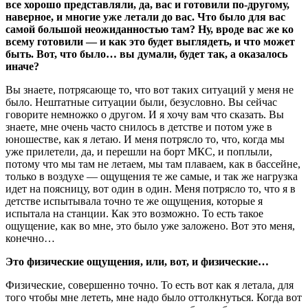
все хорошо представляли, да, вас и готовили по-другому,
наверное, и многие уже летали до вас. Что было для вас
самой большой неожиданностью там? Ну, вроде вас же ко
всему готовили — и как это будет выглядеть, и что может
быть. Вот, что было… вы думали, будет так, а оказалось
иначе?
Вы знаете, потрясающе то, что вот таких ситуаций у меня не
было. Нештатные ситуации были, безусловно. Вы сейчас
говорите немножко о другом. И я хочу вам что сказать. Вы
знаете, мне очень часто снилось в детстве и потом уже в
юношестве, как я летаю. И меня потрясло то, что, когда мы
уже прилетели, да, и перешли на борт МКС, и поплыли,
потому что мы там не летаем, мы там плаваем, как в бассейне,
только в воздухе — ощущения те же самые, и так же нагрузка
идет на поясницу, вот один в один. Меня потрясло то, что я в
детстве испытывала точно те же ощущения, которые я
испытала на станции. Как это возможно. То есть такое
ощущение, как во мне, это было уже заложено. Вот это меня,
конечно…
Это физические ощущения, или, вот, и физические…
Физические, совершенно точно. То есть вот как я летала, для
того чтобы мне лететь, мне надо было оттолкнуться. Когда вот