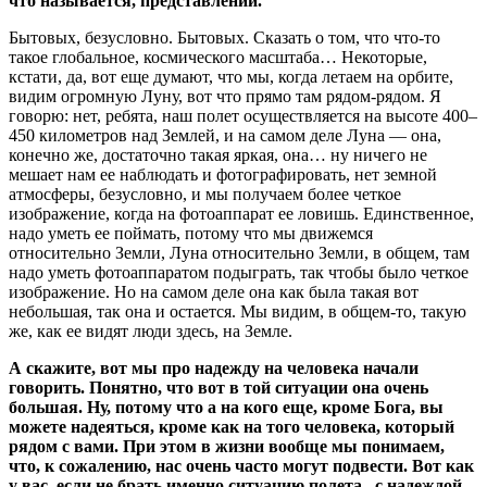
что называется, представлений.
Бытовых, безусловно. Бытовых. Сказать о том, что что-то
такое глобальное, космического масштаба… Некоторые,
кстати, да, вот еще думают, что мы, когда летаем на орбите,
видим огромную Луну, вот что прямо там рядом-рядом. Я
говорю: нет, ребята, наш полет осуществляется на высоте 400–
450 километров над Землей, и на самом деле Луна — она,
конечно же, достаточно такая яркая, она… ну ничего не
мешает нам ее наблюдать и фотографировать, нет земной
атмосферы, безусловно, и мы получаем более четкое
изображение, когда на фотоаппарат ее ловишь. Единственное,
надо уметь ее поймать, потому что мы движемся
относительно Земли, Луна относительно Земли, в общем, там
надо уметь фотоаппаратом подыграть, так чтобы было четкое
изображение. Но на самом деле она как была такая вот
небольшая, так она и остается. Мы видим, в общем-то, такую
же, как ее видят люди здесь, на Земле.
А скажите, вот мы про надежду на человека начали
говорить. Понятно, что вот в той ситуации она очень
большая. Ну, потому что а на кого еще, кроме Бога, вы
можете надеяться, кроме как на того человека, который
рядом с вами. При этом в жизни вообще мы понимаем,
что, к сожалению, нас очень часто могут подвести. Вот как
у вас, если не брать именно ситуацию полета, с надеждой