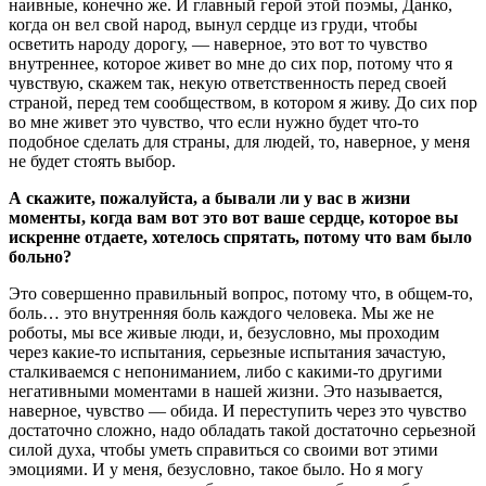
наивные, конечно же. И главный герой этой поэмы, Данко,
когда он вел свой народ, вынул сердце из груди, чтобы
осветить народу дорогу, — наверное, это вот то чувство
внутреннее, которое живет во мне до сих пор, потому что я
чувствую, скажем так, некую ответственность перед своей
страной, перед тем сообществом, в котором я живу. До сих пор
во мне живет это чувство, что если нужно будет что-то
подобное сделать для страны, для людей, то, наверное, у меня
не будет стоять выбор.
А скажите, пожалуйста, а бывали ли у вас в жизни
моменты, когда вам вот это вот ваше сердце, которое вы
искренне отдаете, хотелось спрятать, потому что вам было
больно?
Это совершенно правильный вопрос, потому что, в общем-то,
боль… это внутренняя боль каждого человека. Мы же не
роботы, мы все живые люди, и, безусловно, мы проходим
через какие-то испытания, серьезные испытания зачастую,
сталкиваемся с непониманием, либо с какими-то другими
негативными моментами в нашей жизни. Это называется,
наверное, чувство — обида. И переступить через это чувство
достаточно сложно, надо обладать такой достаточно серьезной
силой духа, чтобы уметь справиться со своими вот этими
эмоциями. И у меня, безусловно, такое было. Но я могу