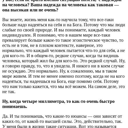
на человека? Ваша надежда на человека как таковая —
она высокая или не очень?
Вы знаете, жизнь меня как-то научила тому, что все-таки
больше надо надеяться на себя и на Бога. Потому что мы люди
слабые по своей природе. И вы понимаете, каждый человек
индивидуален. Я понимаю, что в нашем мире все-таки
превалирует больше какое-то такое эгоистическое чувство, то
есть не в том, не в плохом контексте, наверное, это
нормально, что каждый человек пытается что-то для себя, а не
для кого-то. И в общем-то, редкие случаи, когда ты видишь
человека, который жил бы для кого-то. Это редкий случай. Ну,
я говорю правду, то, что я увидела. Я никого ни в коем случае
не осуждаю. Это нормально. Ну, к сожалению, мы в таком
мире живем. И тем не менее именно поэтому, когда не на кого
надеяться, ты надеешься на Бога, еще помимо себя. Потому
что нам только кажется, что мы всё можем. На самом деле, это
не так.
Ну, когда четыре миллиметра, то как-то очень быстро
понимаешь.
Да. И ты понимаешь, что какие-то нюансы — они зависят от
каких-то, от какой-то высшей силы. Это, действительно, так.
У меня были в жизни такие ситуации. Вот это называется