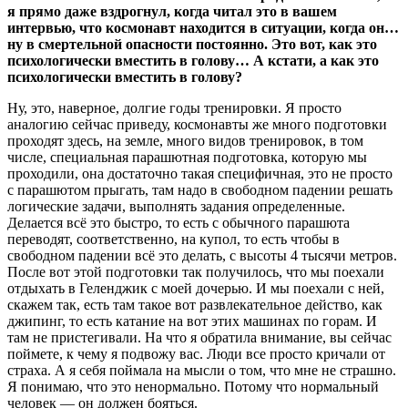
я прямо даже вздрогнул, когда читал это в вашем
интервью, что космонавт находится в ситуации, когда он…
ну в смертельной опасности постоянно. Это вот, как это
психологически вместить в голову… А кстати, а как это
психологически вместить в голову?
Ну, это, наверное, долгие годы тренировки. Я просто
аналогию сейчас приведу, космонавты же много подготовки
проходят здесь, на земле, много видов тренировок, в том
числе, специальная парашютная подготовка, которую мы
проходили, она достаточно такая специфичная, это не просто
с парашютом прыгать, там надо в свободном падении решать
логические задачи, выполнять задания определенные.
Делается всё это быстро, то есть с обычного парашюта
переводят, соответственно, на купол, то есть чтобы в
свободном падении всё это делать, с высоты 4 тысячи метров.
После вот этой подготовки так получилось, что мы поехали
отдыхать в Геленджик с моей дочерью. И мы поехали с ней,
скажем так, есть там такое вот развлекательное действо, как
джипинг, то есть катание на вот этих машинах по горам. И
там не пристегивали. На что я обратила внимание, вы сейчас
поймете, к чему я подвожу вас. Люди все просто кричали от
страха. А я себя поймала на мысли о том, что мне не страшно.
Я понимаю, что это ненормально. Потому что нормальный
человек — он должен бояться.