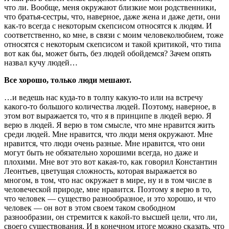
что ли. Вообще, меня окружают близкие мои родственники,
что братья-сестры, что, наверное, даже жена и даже дети, они
как-то всегда с некоторым скепсисом относятся к людям. И
соответственно, ко мне, в связи с моим человеколюбием, тоже
относятся с некоторым скепсисом и такой критикой, что типа
вот как бы, может быть, без людей обойдемся? Зачем опять
назвал кучу людей…
Все хорошо, только люди мешают.
…и ведешь нас куда-то в толпу какую-то или на встречу
какого-то большого количества людей. Поэтому, наверное, в
этом вот выражается то, что я в принципе в людей верю. Я
верю в людей. Я верю в том смысле, что мне нравится жить
среди людей. Мне нравится, что люди меня окружают. Мне
нравится, что люди очень разные. Мне нравится, что они
могут быть не обязательно хорошими всегда, но даже и
плохими. Мне вот это вот какая-то, как говорил Константин
Леонтьев, цветущая сложность, которая выражается во
многом, в том, что нас окружает в мире, ну и в том числе в
человеческой природе, мне нравится. Поэтому я верю в то,
что человек — существо разнообразное, и это хорошо, и что
человек — он вот в этом своем таком свободном
разнообразии, он стремится к какой-то высшей цели, что ли,
своего существования. И в конечном итоге можно сказать, что