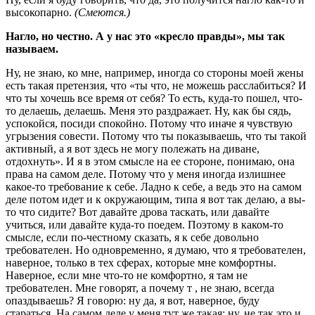
высокопарно.
(Смеются.)
Нагло, но честно. А у нас это «кресло правды», мы так
называем.
Ну, не знаю, ко мне, например, иногда со стороны моей жены
есть такая претензия, что «ты что, не можешь расслабиться? И
что ты хочешь все время от себя? То есть, куда-то пошел, что-
то делаешь, делаешь. Меня это раздражает. Ну, как бы сядь,
успокойся, посиди спокойно. Потому что иначе я чувствую
угрызения совести. Потому что ты показываешь, что ты такой
активный, а я вот здесь не могу полежать на диване,
отдохнуть». И я в этом смысле на ее стороне, понимаю, она
права на самом деле. Потому что у меня иногда излишнее
какое-то требование к себе. Ладно к себе, а ведь это на самом
деле потом идет и к окружающим, типа я вот так делаю, а вы-
то что сидите? Вот давайте дрова таскать, или давайте
учиться, или давайте куда-то поедем. Поэтому в каком-то
смысле, если по-честному сказать, я к себе довольно
требователен. Но одновременно, я думаю, что я требователен,
наверное, только в тех сферах, которые мне комфортны.
Наверное, если мне что-то не комфортно, я там не
требователен. Мне говорят, а почему т , не знаю, всегда
опаздываешь? Я говорю: ну да, я вот, наверное, буду
стараться. На самом деле у меня тут же такая: ну, не так это и