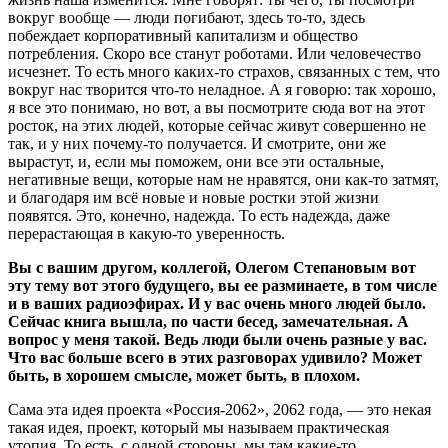
вокруг вообще — люди погибают, здесь то-то, здесь
побеждает корпоративный капитализм и общество
потребления. Скоро все станут роботами. Или человечество
исчезнет. То есть много каких-то страхов, связанных с тем, что
вокруг нас творится что-то неладное. А я говорю: так хорошо,
я все это понимаю, но вот, а вы посмотрите сюда вот на этот
росток, на этих людей, которые сейчас живут совершенно не
так, и у них почему-то получается. И смотрите, они же
вырастут, и, если мы поможем, они все эти остальные,
негативные вещи, которые нам не нравятся, они как-то затмят,
и благодаря им всё новые и новые ростки этой жизни
появятся. Это, конечно, надежда. То есть надежда, даже
перерастающая в какую-то уверенность.
Вы с вашим другом, коллегой, Олегом Степановым вот
эту тему вот этого будущего, вы ее разминаете, в том числе
и в ваших радиоэфирах. И у вас очень много людей было.
Сейчас книга вышла, по части бесед, замечательная. А
вопрос у меня такой. Ведь люди были очень разные у вас.
Что вас больше всего в этих разговорах удивило? Может
быть, в хорошем смысле, может быть, в плохом.
Сама эта идея проекта «Россия-2062», 2062 года, — это некая
такая идея, проект, который мы называем практическая
утопия. То есть, с одной стороны, мы там какие-то