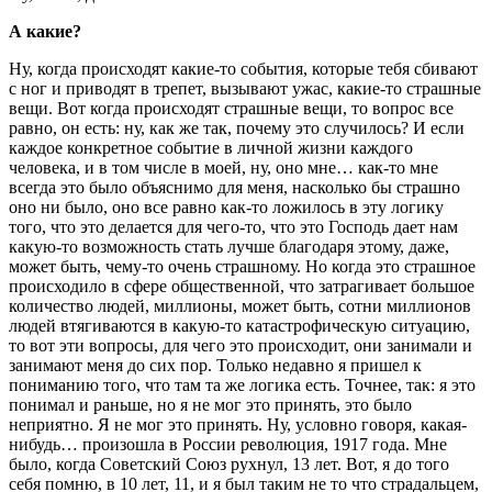
А какие?
Ну, когда происходят какие-то события, которые тебя сбивают
с ног и приводят в трепет, вызывают ужас, какие-то страшные
вещи. Вот когда происходят страшные вещи, то вопрос все
равно, он есть: ну, как же так, почему это случилось? И если
каждое конкретное событие в личной жизни каждого
человека, и в том числе в моей, ну, оно мне… как-то мне
всегда это было объяснимо для меня, насколько бы страшно
оно ни было, оно все равно как-то ложилось в эту логику
того, что это делается для чего-то, что это Господь дает нам
какую-то возможность стать лучше благодаря этому, даже,
может быть, чему-то очень страшному. Но когда это страшное
происходило в сфере общественной, что затрагивает большое
количество людей, миллионы, может быть, сотни миллионов
людей втягиваются в какую-то катастрофическую ситуацию,
то вот эти вопросы, для чего это происходит, они занимали и
занимают меня до сих пор. Только недавно я пришел к
пониманию того, что там та же логика есть. Точнее, так: я это
понимал и раньше, но я не мог это принять, это было
неприятно. Я не мог это принять. Ну, условно говоря, какая-
нибудь… произошла в России революция, 1917 года. Мне
было, когда Советский Союз рухнул, 13 лет. Вот, я до того
себя помню, в 10 лет, 11, и я был таким не то что страдальцем,