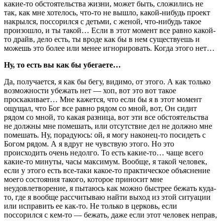
какие-то обстоятельства жизни, может быть, сложились не
так, как мне хотелось, что-то не вышло, какой-нибудь проект
накрылся, поссорился с детьми, с женой, что-нибудь такое
произошло, и ты такой… Если в этот момент все равно какой-
то драйв, дело есть, ты вроде как бы в нем существуешь и
можешь это более или менее игнорировать. Когда этого нет…
Ну, то есть вы как бы убегаете…
Да, получается, я как бы бегу, видимо, от этого. А как только
возможности убежать нет — хоп, вот это вот такое
проскакивает… Мне кажется, что если бы я в этот момент
ощущал, что Бог все равно рядом со мной, вот, Он сидит
рядом со мной, то какая разница, вот эти все обстоятельства
не должны мне помешать, или отсутствие дел не должно мне
помешать. Ну, порадуюсь: ой, я могу наконец-то посидеть с
Богом рядом. А я вдруг не чувствую этого. Но это
происходить очень недолго. То есть какие-то… чаще всего
какие-то минуты, часы максимум. Вообще, я такой человек,
если у этого есть все-таки какое-то практическое объяснение
моего состояния такого, которое приносит мне
неудовлетворение, я пытаюсь как можно быстрее бежать куда-
то, где я вообще рассчитываю найти выход из этой ситуации
или исправить ее как-то. Не только в церковь, если
поссорился с кем-то — бежать, даже если этот человек неправ,