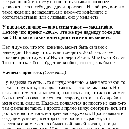
все равно пойти к нему и попытаться как-то поскорее
уговорить его и себя друг друга простить. И в общем, вот это
такое желание не находиться в каком-то конфликте с
обстоятельствами или с людьми, оно у меня есть.
У вас даже личное — оно всегда такое — масштабно.
Потому что проект «2062». Это же про надежду тоже для
вас? Или вы в таких категориях его не описываете.
Нет, я думаю, что это, конечно, может быть связано с
надеждой. Потому что… если говорить: 2062 год. Зачем
вообще про это думать? Ну, это через 39 лет. Мне будет 85 лет.
То есть это как бы … будет ли вообще, то есть, как бы не
Начнем с простого.
(Смеются.)
Ну, надежда-то есть. Это я шучу, конечно. У меня это какой-то
важный пунктик, типа долго жить — это не так важно. Но
связано с тем, что я, конечно, надеюсь на то, что жизнь может
быть преобразована в лучшую сторону, и это как бы драйвит
меня очень сильно. Надежда появляется не просто из каких-то
там фантазий таких, а просто я прямо вижу: смотрите, вот, эти
ростки новой жизни, которые нас окружают. Просто давайте
создадим условия, в которых эти ростки вырастут, эти
растения станут частью обыденной нашей жизни, и тогда
жизнь наша изменится. Мне говорят: ты чего, ты посмотри