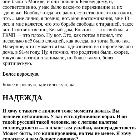
они были в Москве, и они пошли к Белому дому, и,
соответственно, у нас было какое-то переживание за их
здоровье. Вообще тогда все равно, естественно, это казалось,
что… мне лично, я помню, вот, мои воспоминания, мне 13
лет, и мне кажется, что это борьба свободы с тиранией, такое
вот. Соответственно, Белый дом, Ельцин — это свобода, а
ГКЧП — это плохо. Ну вот. Это, как потом я понял, что
несколько всё было сложней, как всегда, но тогда было так.
Наверное, в тот момент я был однозначно на стороне Белого
дома, в 91-м году. Ну, я помню, что родители были, скорее,
такую же позицию занимали, но более такую, более
критическую.
Более взрослую.
Более взрослую, критическую, да.
НАДЕЖДА
Я хочу с такого с личного тоже момента начать. Вы
человек публичный. У вас есть публичный образ. И он
такой русский такой человек, но с легким налетом
голливудскости — в плане там улыбки, жизнерадостности.
Может быть, это клишированно, но тем не менее. Я хочу
спросить: а вам бывает одиноко?