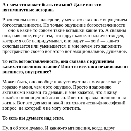
А с чем это может быть связано? Даже вот эти
пятиминутные истории.
В конечном итоге, наверное, у меня это связано с ощущением
богооставленности. Но только ощущение богооставленности
— оно в какие-то совсем такие вспышки какие-то. А связаны
они, наверное, еще с тем, что вдруг какое-то количество дел,
которое я себе напридумывал, оно вдруг — хоп! — как-то
схлопывается или уменьшается, и мне нечем это заполнить
пространство своего вот этого вот эмоциональное, душевное.
То есть богооставленность, она связана с крушением
каких-то внешних планов? Или это все-таки независимо от
внешнего, внутреннее?
Может быть, оно вообще присутствует на самом деле чаще
гораздо у меня, чем я это ощущаю. Просто я заполняю
активными какими-то делами, и мне кажется, что я живу
какой-то полноценной жизнью. Или это правда полноценная
жизнь. Вот это для меня такой психологически-философский
вопрос, на который я не могу ответить.
То есть вы думаете над этим.
Ну, я об этом думаю. И какие-то мгновения, когда вдруг