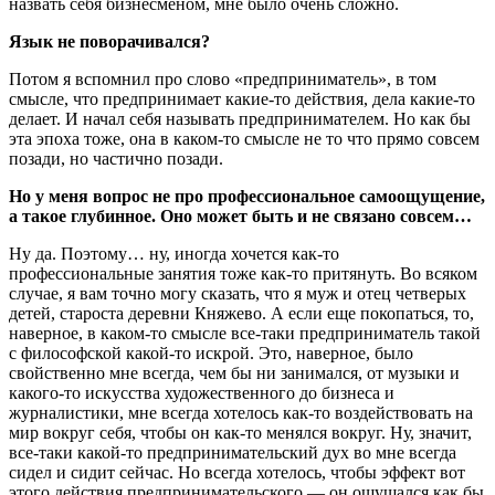
назвать себя бизнесменом, мне было очень сложно.
Язык не поворачивался?
Потом я вспомнил про слово «предприниматель», в том
смысле, что предпринимает какие-то действия, дела какие-то
делает. И начал себя называть предпринимателем. Но как бы
эта эпоха тоже, она в каком-то смысле не то что прямо совсем
позади, но частично позади.
Но у меня вопрос не про профессиональное самоощущение,
а такое глубинное. Оно может быть и не связано совсем…
Ну да. Поэтому… ну, иногда хочется как-то
профессиональные занятия тоже как-то притянуть. Во всяком
случае, я вам точно могу сказать, что я муж и отец четверых
детей, староста деревни Княжево. А если еще покопаться, то,
наверное, в каком-то смысле все-таки предприниматель такой
с философской какой-то искрой. Это, наверное, было
свойственно мне всегда, чем бы ни занимался, от музыки и
какого-то искусства художественного до бизнеса и
журналистики, мне всегда хотелось как-то воздействовать на
мир вокруг себя, чтобы он как-то менялся вокруг. Ну, значит,
все-таки какой-то предпринимательский дух во мне всегда
сидел и сидит сейчас. Но всегда хотелось, чтобы эффект вот
этого действия предпринимательского — он ощущался как бы