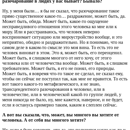
разочарование в людях у вас бывает? Бывало?
Ну, у меня были… я бы не сказал, что разочарование такое
прямо существенное какое-то… раздражение, может быть, да.
Может быть, обида. Может быть, какое-то ощущение
несправедливого отношения этого человека ко мне или к
миру. Или я расстраиваюсь, что человек неверно
воспринимает ситуацию или мироустройство вообще, и это
неприятно, обидно и раздражительно. Но я понимаю, что на
самом деле в каком-то смысле это моя вина. То есть это не
человек виноват в этом. Это я, может быть, его переоценил.
Может быть, я слишком многого от него хочу, от этого
человека или от человечества вообще. Может быть, я слишком
требователен. Может быть, я его не понял, его природы.
Может быть, я вовремя что-то такое не сделал, не сказал ему,
чтобы он сейчас не поступил так, как мне не нравится. То есть
вот такого какого-то метафизического, я не знаю,
трансцендентного разочарования в человеке, или в
человечестве, или в человеческой какой-то группе людей, у
меня никогда не было, ну, мне кажется, наверное, и не будет,
если я останусь примерно таким, каким я слеплен сейчас.
А вот вы сказали, что, может, вы многого вы хотите от
человека. А от себя вы многого хотите?
Ну, если я буду говорить, что да, это получится нагло как-то и