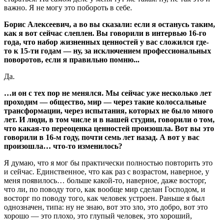
важно. Я не могу это побороть в себе.
Борис Алексеевич, а во вы сказали: если я останусь таким,
как я вот сейчас слеплен. Вы говорили в интервью 16-го
года, что набор жизненных ценностей у вас сложился где-
то к 15-ти годам — ну, за исключением профессиональных
поворотов, если я правильно помню...
Да.
…и он с тех пор не менялся. Мы сейчас уже несколько лет
проходим — общество, мир — через такие колоссальные
трансформации, через испытания, которых не было много
лет. И люди, в том числе и в нашей студии, говорили о том,
что какая-то переоценка ценностей произошла. Вот вы это
говорили в 16-м году, почти семь лет назад. А вот у вас
произошла… что-то изменилось?
Я думаю, что я мог бы практически полностью повторить это
и сейчас. Единственное, что как раз с возрастом, наверное, у
меня появилось… больше какой-то, наверное, даже восторг,
что ли, по поводу того, как вообще мир сделан Господом, и
восторг по поводу того, как человек устроен. Раньше я был
однозначен, типа: ну не знаю, вот это зло, это добро, вот это
хорошо — это плохо, это глупый человек, это хороший,