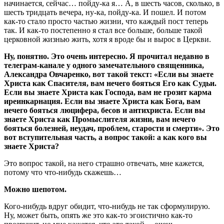
начинается, сейчас… пойду-ка я… А, в шесть часов, сколько, в
шесть тридцать вечера, ну-ка, пойду-ка. И пошел. И потом
как-то стало просто частью жизни, что каждый пост теперь
так. И как-то постепенно я стал все больше, больше такой
церковной жизнью жить, хотя я вроде бы и вырос в Церкви.
Ну, понятно. Это очень интересно. Я прочитал недавно в
телеграм-канале у одного замечательного священника,
Александра Овчаренко, вот такой текст: «Если вы знаете
Христа как Спасителя, вам нечего бояться Его как Судьи.
Если вы знаете Христа как Господа, вам не грозит карма
иреинкарнация. Если вы знаете Христа как Бога, вам
нечего бояться люцифера, бесов и антихриста. Если вы
знаете Христа как Промыслителя жизни, вам нечего
бояться болезней, неудач, проблем, старости и смерти». Это
вот вступительная часть, а вопрос такой: а как кого вы
знаете Христа?
Это вопрос такой, на него страшно отвечать, мне кажется,
потому что что-нибудь скажешь…
Можно шепотом.
Кого-нибудь вдруг обидит, что-нибудь не так сформулирую.
Ну, может быть, опять же это как-то эгоистично как-то