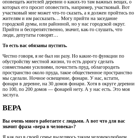
оповещать жителей деревни о каких-то там важных вещах, о
которых его просит оповестить, например, участковый. Вот
участковый мне может что-то сказать, а я должен пройтись по
жителям и им рассказать… Могу прийти на заседание
городской думы, или районной, но у нас городской округ.
Прийти и беспрепятственно, значит, как-то слушать, что
люди, депутаты говорят…
То есть вас обязаны пустить.
Честно говоря, я не был ни разу. Но какие-то функции по
обустройству местной жизни, то есть дорогу сделать
совместными усилиями, почистить пруд, облагородить
пространство около пруда, такое общественное пространство
мы сделали. Ночное освещение, фонари. У нас, кстати,
фонари в деревне, на 30 домов фонари. Хотя в округе деревни
по 100, по 200 домов — фонарей нету. А у нас есть. Это моя
заслуга.
ВЕРА
Вы очень много работаете с людьми. А вот что для вас
значит фраза «вера в человека»?
Я как раз в своей семье выделяюсь таким человеколюбием,