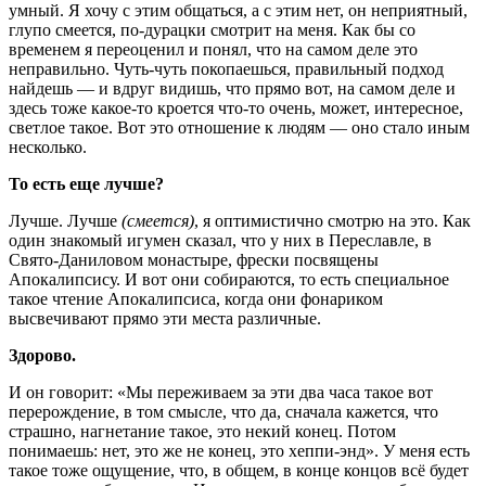
умный. Я хочу с этим общаться, а с этим нет, он неприятный,
глупо смеется, по-дурацки смотрит на меня. Как бы со
временем я переоценил и понял, что на самом деле это
неправильно. Чуть-чуть покопаешься, правильный подход
найдешь — и вдруг видишь, что прямо вот, на самом деле и
здесь тоже какое-то кроется что-то очень, может, интересное,
светлое такое. Вот это отношение к людям — оно стало иным
несколько.
То есть еще лучше?
Лучше. Лучше
(смеется)
, я оптимистично смотрю на это. Как
один знакомый игумен сказал, что у них в Переславле, в
Свято-Даниловом монастыре, фрески посвящены
Апокалипсису. И вот они собираются, то есть специальное
такое чтение Апокалипсиса, когда они фонариком
высвечивают прямо эти места различные.
Здорово.
И он говорит: «Мы переживаем за эти два часа такое вот
перерождение, в том смысле, что да, сначала кажется, что
страшно, нагнетание такое, это некий конец. Потом
понимаешь: нет, это же не конец, это хеппи-энд». У меня есть
такое тоже ощущение, что, в общем, в конце концов всё будет