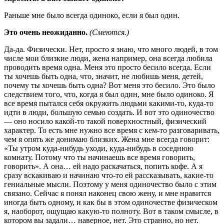
Раньше мне было всегда одиноко, если я был один.
Это очень неожиданно.
(Смеются.)
Да-да. Физически. Нет, просто я знаю, что много людей, в том
числе мои близкие люди, жена например, она всегда любила
проводить время одна. Меня это просто бесило всегда. Если
ты хочешь быть одна, что, значит, не любишь меня, детей,
почему ты хочешь быть одна? Вот меня это бесило. Это было
следствием того, что, когда я был один, мне было одиноко. Я
все время пытался себя окружить людьми какими-то, куда-то
идти в люди, большую семью создать. И вот это одиночество
— оно носило какой-то такой поверхностный, физический
характер. То есть мне нужно все время с кем-то разговаривать,
чем я опять же донимаю близких. Жена мне всегда говорит:
«Ты утром куда-нибудь уходи, куда-нибудь в соседнюю
комнату. Потому что ты начинаешь все время говорить,
говорить». А она… ей надо раскачаться, попить кофе. А я
сразу вскакиваю и начинаю что-то ей рассказывать, какие-то
гениальные мысли. Поэтому у меня одиночество было с этим
связано. Сейчас я понял наконец свою жену, и мне нравится
иногда быть одному, и как бы в этом одиночестве физическом
я, наоборот, ощущаю какую-то полноту. Вот в таком смысле, в
котором вы задали… наверное, нет. Это странно, но нет.