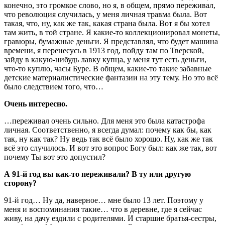
конечно, это громкое слово, но я, в общем, прямо переживал,
что революция случилась, у меня личная травма была. Вот
такая, что, ну, как же так, какая страна была. Вот я бы хотел
там жить, в той стране. Я какие-то коллекционировал монеты,
гравюры, бумажные деньги. Я представлял, что будет машина
времени, я перенесусь в 1913 год, пойду там по Тверской,
зайду в какую-нибудь лавку купца, у меня тут есть деньги,
что-то куплю, часы Буре. В общем, какие-то такие забавные
детские материалистические фантазии на эту тему. Но это всё
было следствием того, что…
Очень интересно.
…переживал очень сильно. Для меня это была катастрофа
личная. Соответственно, я всегда думал: почему как бы, как
так, ну как так? Ну ведь так всё было хорошо. Ну, как же так
всё это случилось. И вот это вопрос Богу был: как же так, вот
почему Ты вот это допустил?
А 91-й год вы как-то переживали? В ту или другую
сторону?
91-й год… Ну да, наверное… мне было 13 лет. Поэтому у
меня и воспоминания такие… что в деревне, где я сейчас
живу, на дачу ездили с родителями. И старшие братья-сестры,