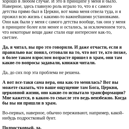
хорошо в любом случае. И это в принципе у меня и было.
Наверное, здесь главную роль играло то, что я с самого
детства прямо был в Церкви, вот мама меня отвела туда, и я
прожил всю жизнь с какими-то важнейшими установками.
Они как были у меня с самого детства вообще, так они у меня
в принципе более или менее и остались, за исключением того,
что некоторые вещи даже стали еще интереснее как-то,
светлее.
Да, я читал, вы про это говорили. И даже отчасти, если я
правильно вас понял, сетовали на то, что вот те, кто позже,
в более таком взрослом возрасте пришел в храм, они там
какие-то вопросы задавали, книжки читали.
Да, до сих пор эта проблема не решена.
А вот все-таки сама вера, она как-то менялась? Вот вы
можете сказать, что ваше ощущение там Бога, Церкви,
церковной жизни, оно какие-то испытало трансформации?
Мне кажется, в каком-то смысле это ведь неизбежно. Когда
бы вы ни пришли в храм.
Во-первых, наверное, обычно переживают, например, какой-
нибудь подростковый бунт.
Подростковый, да.