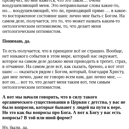
прозвучит, но мне кажется, что это такой… очень
воодушевляющий меня. Это неправильные слова какие-то,
но… воодушевляющий, что ли, приводящий прямо … в какое-
то восторженное состояние шанс лично мне быть с Богом. На
самом деле, получается, это то, что может назвать каким-то
онтологическим оптимизмом, то, что делает меня
онтологическим оптимистом.
Понимаю, да.
То есть получается, что в принципе всё не страшно. Вообще,
нет никакого события в этом мире, который нас окружает,
которое на самом деле должно меня приводить в трепет, страх,
в отчаяние. На самом деле всё, как сказать, бренно, а вот этот
шанс — оказаться рядом с Богом, который, благодаря Христу,
дан мне лично, даже не говорю всем нам, дан лично мне, —
вот он… вот то, что делает меня таким вот, тем самым
онтологическим оптимистом.
А вот мы начали говорить, что в силу такого
органического существования в Церкви с детства, у вас не
было вопросов, которые бывают у людей на пути к вере.
Но это как бы вопросы про Бога. А вот к Богу у вас есть
вопросы? В той или иной форме?
Ну, были, да.