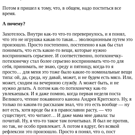
Потом я пришел к тому, что, в общем, надо поститься все
время.
А почему?
Захотелось. Внутри как-то что-то перевернулось, и я понял,
что это не игрушка какая-то такая… эволюционным путем это
произошло. Просто постепенно, постепенно я как бы стал
понимать, что есть какие-то вещи, которые нужно
воспринимать серьезнее. И соответственно, потихонечку-
потихонечку стал более серьезно воспринимать что-то для
себя, принимать, не знаю, среду и пятницу, когда-то я
просто… для меня это тоже было какие-то номинальные вещи
типа: ой, да, среда, ну давай, может, и не будем есть мясо. Или,
может, сходим на вечернюю службу. А может быть, и не
нужно делать. А потом как-то потихонечку как-то
увлекаешься. И я даже помню, когда первая неделя поста
Великого, чтение покаянного канона Андрея Критского. Ну, я
только по каким-то рассказам знал, что это есть вообще — ну
вот есть, хотя вроде бы я в православии расту, — что
существует, что читают… И даже мама мне давала: ты
почитай. Ну, я что-то такое там почитывал. Я был не против,
но так, не особо привлекает. А потом я вдруг, без всякой
рефлексии это произошло. Просто я понял, что о, пост