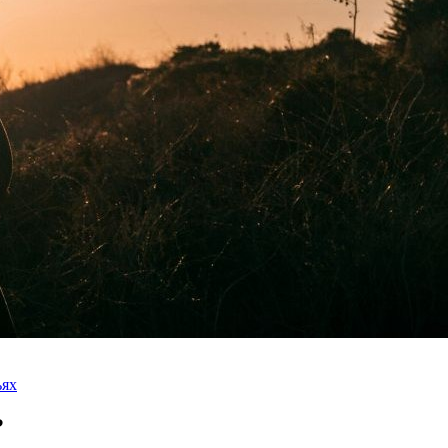
ьях
?