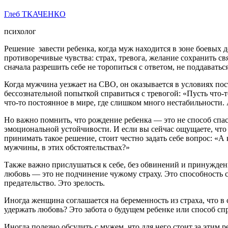
Глеб ТКАЧЕНКО
психолог
Решение завести ребенка, когда муж находится в зоне боевых де
противоречивые чувства: страх, тревога, желание сохранить с
сначала разрешить себе не торопиться с ответом, не поддавать
Когда мужчина уезжает на СВО, он оказывается в условиях пос
бессознательной попыткой справиться с тревогой: «Пусть что-то
что-то постоянное в мире, где слишком много нестабильности. 
Но важно помнить, что рождение ребенка — это не способ спаст
эмоциональной устойчивости. И если вы сейчас ощущаете, что н
принимать такое решение, стоит честно задать себе вопрос: «А 
мужчины, в этих обстоятельствах?»
Также важно прислушаться к себе, без обвинений и принуждения
любовь — это не подчинение чужому страху. Это способность сох
предательство. Это зрелость.
Иногда женщина соглашается на беременность из страха, что в 
удержать любовь? Это забота о будущем ребенке или способ сп
Иногда полезно обсудить с мужем, что для него стоит за этим р