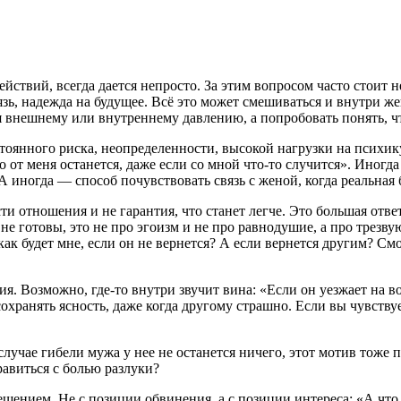
йствий, всегда дается непросто. За этим вопросом часто стоит н
вязь, надежда на будущее. Всё это может смешиваться и внутри 
ся внешнему или внутреннему давлению, а попробовать понять, что
тоянного риска, неопределенности, высокой нагрузки на психику
 от меня останется, даже если со мной что-то случится». Иногда
А иногда — способ почувствовать связь с женой, когда реальная
и отношения и не гарантия, что станет легче. Это большая ответ
е готовы, это не про эгоизм и не про равнодушие, а про трезвую
как будет мне, если он не вернется? А если вернется другим? Смо
. Возможно, где-то внутри звучит вина: «Если он уезжает на вой
ранять ясность, даже когда другому страшно. Если вы чувствуете
случае гибели мужа у нее не останется ничего, этот мотив тоже 
равиться с болью разлуки?
ешением. Не с позиции обвинения, а с позиции интереса: «А что 