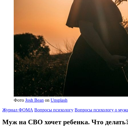
Фото
Josh Bean
on
Unsplash
Журнал ФОМА
Вопросы психологу
Вопросы психологу о муж
Муж на СВО хочет ребенка.
Что делать