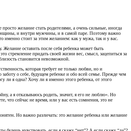
е просто желание стать родителями, а очень сильные, иногда
женщины, и внутри мужчины, и в самой паре. Поэтому важно
 именно стоит за этим желанием: как у мужа, так и у вас.
. Желание оставить после себя ребенка может быть
 это стремление придать своей жизни вес, смысл, зацепиться за
 близость становится невозможной.
ственность, которая требует не только любви, но и
 заботу о себе, будущем ребенке и обо всей семье. Прежде чем
гу ли я одна? Хочу ли я именно этого ребенка, от этого
ну, а я отказываюсь родить, значит, я его не люблю». Но
, что сейчас не время, или у вас есть сомнения, это не
понятен. Но важно различать: это желание ребенка или желание
ты будешь чувствовать, если я скажу “нет”? А если скажу “да”?