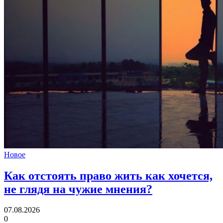
Новое
Как отстоять право жить как хочется,
не глядя на чужие мнения?
07.08.2026
0