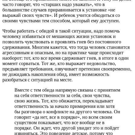
часто говорят, что «старших надо уважать», что в
большинстве случаев приравнивается к установке «не
выражай своих чувств». И ребенок учится обходиться со
своими чувствами тем способом, который ему доступен.
Чтобы работать с обидой в такой ситуации, надо помочь
человеку избавиться от мешающих жизни установок и
позволить чувствовать и проявлять гнев без постоянного
сдерживания. Многим кажется, что тогда человек становится
агрессивным и опасным, но на практике чаще происходит
наоборот: тот, кто все время сдерживает гнев, в итоге в один
момент сорваться. Тот же, кто выражает недовольство,
предъявляет требования, озвучивает претензии своевременно,
не дожидаясь накопления обид, имеет возможность
разобраться с ситуацией на месте.
Вместе с тем обида напрямую связана с принятием
на себя ответственности за себя, свои чувства,
свою жизнь. Тот, кто обижается, перекладывает
ответственность за начало примирения или хотя
бы разговора о конфликте на другого человека. Он
говорит «да нет, все в порядке», но всем своим
существом показывает, что все вообще не в
порядке. Он ждет, что другой увидит это и пойдет
извиняться. Это поведение детское, потому что