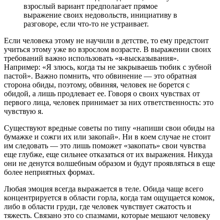
взрослый вариант предполагает прямое
выражение своих недовольств, инициативу в
разговоре, если что-то не устраивает.
Если человека этому не научили в детстве, то ему предстоит
учиться этому уже во взрослом возрасте. В выражении своих
требований важно использовать «я-высказывания».
Например: «Я злюсь, когда ты не закрываешь тюбик с зубной
пастой». Важно помнить, что обвинение ― это обратная
сторона обиды, поэтому, обвиняя, человек не борется с
обидой, а лишь продлевает ее. Говоря о своих чувствах от
первого лица, человек принимает за них ответственность: это
чувствую я.
Существуют вредные советы по типу «напиши свои обиды на
бумажке и сожги их или закопай». Ни в коем случае не стоит
им следовать ― это лишь поможет «закопать» свои чувства
еще глубже, еще сильнее отказаться от их выражения. Никуда
они не денутся волшебным образом и будут проявляться в еще
более неприятных формах.
Любая эмоция всегда выражается в теле. Обида чаще всего
концентрируется в области горла, когда там ощущается комок,
либо в области груди, где человек чувствует сжатость и
тяжесть. Связано это со спазмами, которые мешают человеку