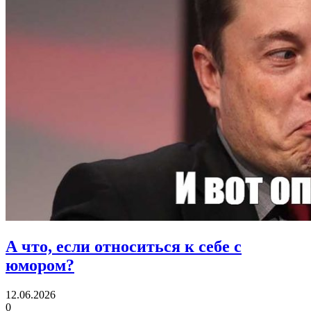
А что, если
относиться к себе с
юмором?
12.06.2026
0