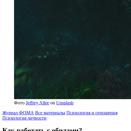
Фото
Jeffrey Allee
on
Unsplash
Журнал ФОМА
Все материалы
Психология и отношения
Психология личности
Как работать с обидами?