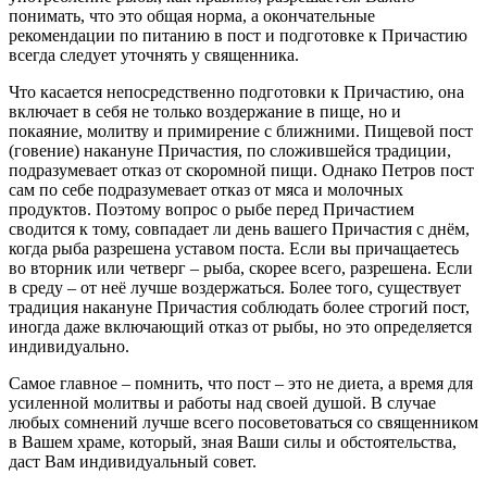
понимать, что это общая норма, а окончательные
рекомендации по питанию в пост и подготовке к Причастию
всегда следует уточнять у священника.
Что касается непосредственно подготовки к Причастию, она
включает в себя не только воздержание в пище, но и
покаяние, молитву и примирение с ближними. Пищевой пост
(говение) накануне Причастия, по сложившейся традиции,
подразумевает отказ от скоромной пищи. Однако Петров пост
сам по себе подразумевает отказ от мяса и молочных
продуктов. Поэтому вопрос о рыбе перед Причастием
сводится к тому, совпадает ли день вашего Причастия с днём,
когда рыба разрешена уставом поста. Если вы причащаетесь
во вторник или четверг – рыба, скорее всего, разрешена. Если
в среду – от неё лучше воздержаться. Более того, существует
традиция накануне Причастия соблюдать более строгий пост,
иногда даже включающий отказ от рыбы, но это определяется
индивидуально.
Самое главное – помнить, что пост – это не диета, а время для
усиленной молитвы и работы над своей душой. В случае
любых сомнений лучше всего посоветоваться со священником
в Вашем храме, который, зная Ваши силы и обстоятельства,
даст Вам индивидуальный совет.