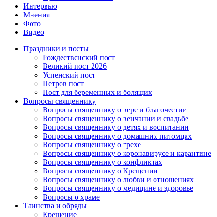
Интервью
Мнения
Фото
Видео
Праздники и посты
Рождественский пост
Великий пост 2026
Успенский пост
Петров пост
Пост для беременных и болящих
Вопросы священнику
Вопросы священнику о вере и благочестии
Вопросы священнику о венчании и свадьбе
Вопросы священнику о детях и воспитании
Вопросы священнику о домашних питомцах
Вопросы священнику о грехе
Вопросы священнику о коронавирусе и карантине
Вопросы священнику о конфликтах
Вопросы священнику о Крещении
Вопросы священнику о любви и отношениях
Вопросы священнику о медицине и здоровье
Вопросы о храме
Таинства и обряды
Крещение