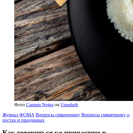
Фото
Camara Negra
on
Unsplash
Журнал ФОМА
Вопросы священнику
Вопросы священнику о
постах и праздниках
Как готовиться ко причастию
в