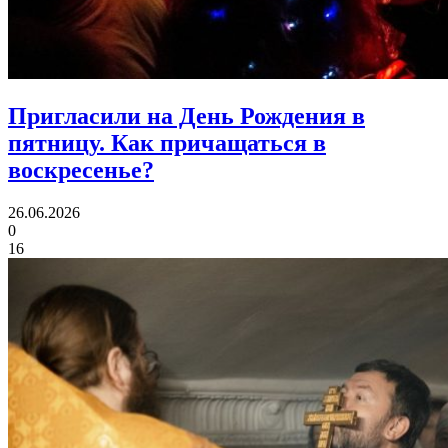
Пригласили на День Рождения в
пятницу.
Как причащаться в
воскресенье?
26.06.2026
0
16