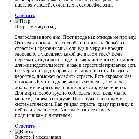
пастыря у людей, склонных к саморефлексии.
Ответить
Петр
1 месяц назад
Благословенного дня! Пост вроде как отнюдь не про еду.
Это ведь, насколько я способен понимать, борьба со
страстями греховными. Если еда в меру, не вредит
здоровью, а укрепляет какой же в этом грех? Если
переедать, подходить к еде не как к источнику питания
для жизнедеятельности, а как к страстной привычке есть
без меры во вред здоровью, изысканно есть. То здесь,
вероятно, поможет ослабить страсть. Есть скромно без
изысков. Думать о душе, читать молитвы, творить
добро, не творить зла, очищать мысли, наверное так.
Для мирян особо трудно соблюдать пост, ведь мы не
монахи, живём в социуме. Пост нужен по силам и
систематическим. Как увидел страсть, сразу привязку к
ней сжигать постом. Ангела Хранителя всем
подписчикам и читателям!
Ответить
Виктор
1 месяц назад