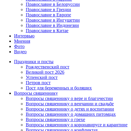
Православие в Белоруссии
Православие в Греции
Православие в Европе
Православие в Ингушетии
Православие в Индонезии
Православие в Китае
Интервью
Мнения
Фото
Видео
Праздники и посты
Рождественский пост
Великий пост 2026
Успенский пост
Петров пост
Пост для беременных и болящих
Вопросы священнику
Вопросы священнику о вере и благочестии
Вопросы священнику о венчании и свадьбе
Вопросы священнику о детях и воспитании
Вопросы священнику о домашних питомцах
Вопросы священнику о грехе
Вопросы священнику о коронавирусе и карантине
Вопросы священнику о конфликтах