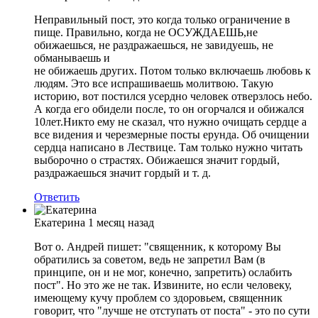
Неправильный пост, это когда только ограничение в
пище. Правильно, когда не ОСУЖДАЕШЬ,не
обижаешься, не раздражаешься, не завидуешь, не
обманываешь и
не обижаешь других. Потом только включаешь любовь к
людям. Это все испрашиваешь молитвою. Такую
историю, вот постился усердно человек отверзлось небо.
А когда его обидели после, то он огорчался и обижался
10лет.Никто ему не сказал, что нужно очищать сердце а
все видения и черезмерные посты ерунда. Об очищении
сердца написано в Лествице. Там только нужно читать
выборочно о страстях. Обижаешся значит гордый,
раздражаешься значит гордый и т. д.
Ответить
Екатерина
1 месяц назад
Вот о. Андрей пишет: "священник, к которому Вы
обратились за советом, ведь не запретил Вам (в
принципе, он и не мог, конечно, запретить) ослабить
пост". Но это же не так. Извините, но если человеку,
имеющему кучу проблем со здоровьем, священник
говорит, что "лучше не отступать от поста" - это по сути