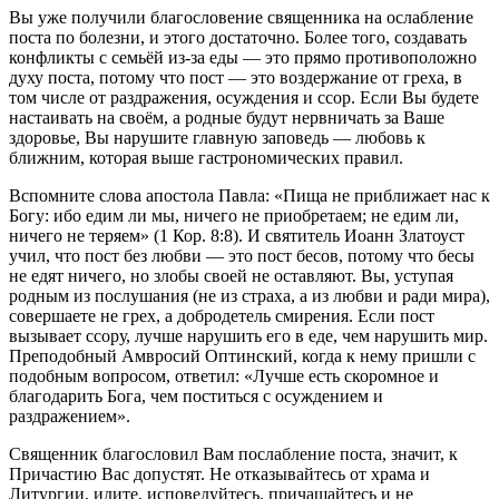
Вы уже получили благословение священника на ослабление
поста по болезни, и этого достаточно. Более того, создавать
конфликты с семьёй из-за еды — это прямо противоположно
духу поста, потому что пост — это воздержание от греха, в
том числе от раздражения, осуждения и ссор. Если Вы будете
настаивать на своём, а родные будут нервничать за Ваше
здоровье, Вы нарушите главную заповедь — любовь к
ближним, которая выше гастрономических правил.
Вспомните слова апостола Павла: «Пища не приближает нас к
Богу: ибо едим ли мы, ничего не приобретаем; не едим ли,
ничего не теряем» (1 Кор. 8:8). И святитель Иоанн Златоуст
учил, что пост без любви — это пост бесов, потому что бесы
не едят ничего, но злобы своей не оставляют. Вы, уступая
родным из послушания (не из страха, а из любви и ради мира),
совершаете не грех, а добродетель смирения. Если пост
вызывает ссору, лучше нарушить его в еде, чем нарушить мир.
Преподобный Амвросий Оптинский, когда к нему пришли с
подобным вопросом, ответил: «Лучше есть скоромное и
благодарить Бога, чем поститься с осуждением и
раздражением».
Священник благословил Вам послабление поста, значит, к
Причастию Вас допустят. Не отказывайтесь от храма и
Литургии, идите, исповедуйтесь, причащайтесь и не