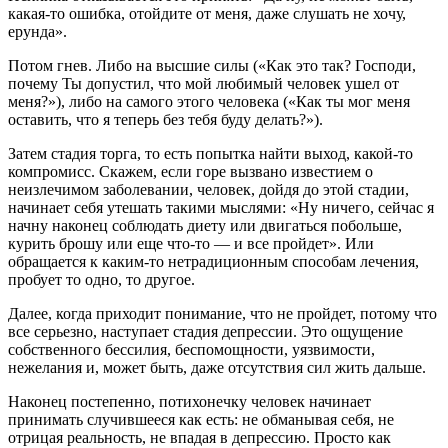
какая-то ошибка, отойдите от меня, даже слушать не хочу,
ерунда».
Потом гнев. Либо на высшие силы («Как это так? Господи,
почему Ты допустил, что мой любимый человек ушел от
меня?»), либо на самого этого человека («Как ты мог меня
оставить, что я теперь без тебя буду делать?»).
Затем стадия торга, то есть попытка найти выход, какой-то
компромисс. Скажем, если горе вызвано известием о
неизлечимом заболевании, человек, дойдя до этой стадии,
начинает себя утешать такими мыслями: «Ну ничего, сейчас я
начну наконец соблюдать диету или двигаться побольше,
курить брошу или еще что-то — и все пройдет». Или
обращается к каким-то нетрадиционным способам лечения,
пробует то одно, то другое.
Далее, когда приходит понимание, что не пройдет, потому что
все серьезно, наступает стадия депрессии. Это ощущение
собственного бессилия, беспомощности, уязвимости,
нежелания и, может быть, даже отсутствия сил жить дальше.
Наконец постепенно, потихонечку человек начинает
принимать случившееся как есть: не обманывая себя, не
отрицая реальность, не впадая в депрессию. Просто как