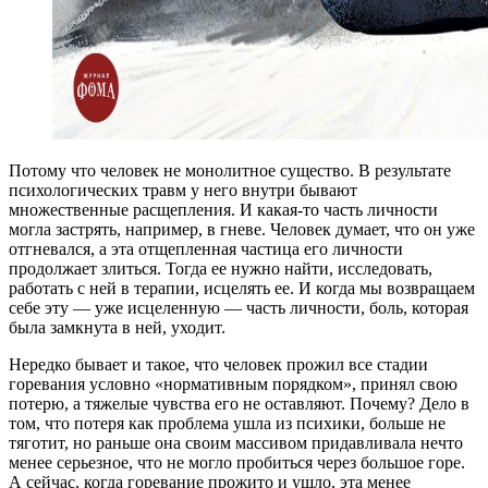
Потому что человек не монолитное существо. В результате
психологических травм у него внутри бывают
множественные расщепления. И какая-то часть личности
могла застрять, например, в гневе. Человек думает, что он уже
отгневался, а эта отщепленная частица его личности
продолжает злиться. Тогда ее нужно найти, исследовать,
работать с ней в терапии, исцелять ее. И когда мы возвращаем
себе эту — уже исцеленную — часть личности, боль, которая
была замкнута в ней, уходит.
Нередко бывает и такое, что человек прожил все стадии
горевания условно «нормативным порядком», принял свою
потерю, а тяжелые чувства его не оставляют. Почему? Дело в
том, что потеря как проблема ушла из психики, больше не
тяготит, но раньше она своим массивом придавливала нечто
менее серьезное, что не могло пробиться через большое горе.
А сейчас, когда горевание прожито и ушло, эта менее