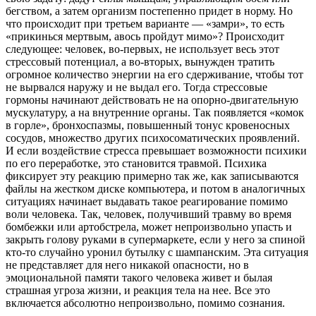
бегством, а затем организм постепенно придет в норму. Но
что происходит при третьем варианте — «замри», то есть
«прикинься мертвым, авось пройдут мимо»? Происходит
следующее: человек, во-первых, не использует весь этот
стрессовый потенциал, а во-вторых, вынужден тратить
огромное количество энергии на его сдерживание, чтобы тот
не вырвался наружу и не выдал его. Тогда стрессовые
гормоны начинают действовать не на опорно-двигательную
мускулатуру, а на внутренние органы. Так появляется «комок
в горле», бронхоспазмы, повышенный тонус кровеносных
сосудов, множество других психосоматических проявлений.
И если воздействие стресса превышает возможности психики
по его переработке, это становится травмой. Психика
фиксирует эту реакцию примерно так же, как записываются
файлы на жестком диске компьютера, и потом в аналогичных
ситуациях начинает выдавать такое реагирование помимо
воли человека. Так, человек, получивший травму во время
бомбежки или артобстрела, может непроизвольно упасть и
закрыть голову руками в супермаркете, если у него за спиной
кто-то случайно уронил бутылку с шампанским. Эта ситуация
не представляет для него никакой опасности, но в
эмоциональной памяти такого человека живет и былая
страшная угроза жизни, и реакция тела на нее. Все это
включается абсолютно непроизвольно, помимо сознания.