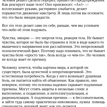
Человек решил сделать сюрприз, пришел без предупреждения.
Как реагирует ваше тело? Оно произносит: «Ах!» —
всплескивает руками, растерянно улыбается, делает
порывистое движение навстречу. И лишь потом вы осознаете,
что это была эмоция радости.
Все это тело делает само по себе, раньше, чем мы успеваем
что-либо об этом подумать.
Чувства, эмоции — это энергия тела, реакция тела. Не бывает
чувства, которое не было бы отражено в теле в виде какого-то
мышечного напряжения или расслабления. Это непреложный
психологический факт. Поэтому надо понимать, что не бывает
чувства боли «просто так», боль всегда «о чем-то». Но человек
не всегда знает ее причину.
Человеку хочется, чтобы картина мира, в которой он
существует, была целостной и непротиворечивой. Это
естественная потребность. Когда у него возникает душевная
боль, он пытается найти ей объяснение. Как правило, оно
неверное, потому что психика надежно скрывает подлинные
причины. Могут стоять защиты в несколько слоев: и
вытеснение, и подавление, и интеллектуализация, и
рационализация. А подлинная причина — в бессознательном,
и зайти туда самому практически невозможно, нужна помощь
специалиста, который знает, как это делается.