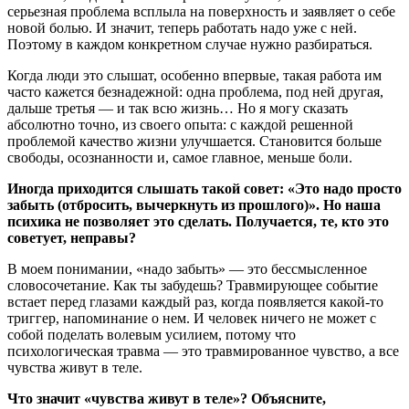
серьезная проблема всплыла на поверхность и заявляет о себе
новой болью. И значит, теперь работать надо уже с ней.
Поэтому в каждом конкретном случае нужно разбираться.
Когда люди это слышат, особенно впервые, такая работа им
часто кажется безнадежной: одна проблема, под ней другая,
дальше третья — и так всю жизнь… Но я могу сказать
абсолютно точно, из своего опыта: с каждой решенной
проблемой качество жизни улучшается. Становится больше
свободы, осознанности и, самое главное, меньше боли.
Иногда приходится слышать такой совет: «Это надо просто
забыть
(отбросить, вычеркнуть из прошлого)
». Но наша
психика не позволяет это сделать. Получается, те, кто это
советует, неправы?
В моем понимании, «надо забыть» — это бессмысленное
словосочетание. Как ты забудешь? Травмирующее событие
встает перед глазами каждый раз, когда появляется какой-то
триггер, напоминание о нем. И человек ничего не может с
собой поделать волевым усилием, потому что
психологическая травма — это травмированное чувство, а все
чувства живут в теле.
Что значит «чувства живут в теле»? Объясните,