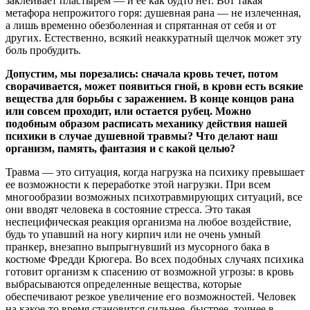
заклеивает пластырем — и ее как будто нет. Вот такая
метафора непрожитого горя: душевная рана — не излеченная,
а лишь временно обезболенная и спрятанная от себя и от
других. Естественно, всякий неаккуратный щелчок может эту
боль пробудить.
Допустим, мы порезались: сначала кровь течет, потом
сворачивается, может появиться гной, в крови есть всякие
вещества для борьбы с заражением. В конце концов рана
или совсем проходит, или остается рубец. Можно
подобным образом расписать механику действия нашей
психики в случае душевной травмы? Что делают наш
организм, память, фантазия и с какой целью?
Травма — это ситуация, когда нагрузка на психику превышает
ее возможности к переработке этой нагрузки. При всем
многообразии возможных психотравмирующих ситуаций, все
они вводят человека в состояние стресса. Это такая
неспецифическая реакция организма на любое воздействие,
будь то упавший на ногу кирпич или не очень умный
пранкер, внезапно выпрыгнувший из мусорного бака в
костюме Фредди Крюгера. Во всех подобных случаях психика
готовит организм к спасению от возможной угрозы: в кровь
выбрасываются определенные вещества, которые
обеспечивают резкое увеличение его возможностей. Человек
на какое-то время становится сильнее, быстрее, точнее в