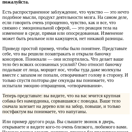
пожалуйста.
Есть распространенное заблуждение, что чувство — это нечто
подобное мысли, продукт деятельности мозга. На самом деле,
если говорить очень упрощенно, чувство, как и все, что
связано с эмоциональной сферой, — это реакция тела на
изменение в среде, прямая или опосредованная. Изменение
может быть реальное или кажущееся, нет никакой разницы.
Приведу простой пример, чтобы было понятнее. Представьте
себе, что вы решили позавтракать и открыли баночку
консервов. Понюхали — они испортились. Что делает ваше
тело без всяких осознанных усилий?
Оно относит баночку
подальше от лица, морщит нос, чтобы туда даже молекулы
вместе с запахом не попали, отворачивает голову в сторону. И
только спустя полторы-две секунды вы понимаете, что
испытали эмоцию отвращения, «отворачивания».
Теперь представьте: вы видите, что на вас мчится крупная
собака без намордника, сорвавшаяся с поводка. Ваше тело
сначала залезает на дерево или на забор, повыше, и только
постфактум вы понимаете, что напуганы.
Или пример другого рода. Вы слышите звонок в дверь,
открываете и видите кого-то очень близкого, любимого вами.