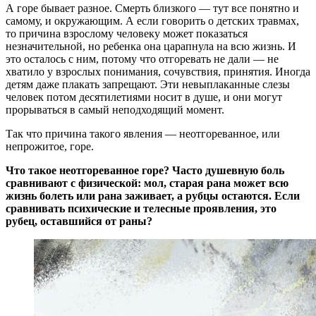
А горе бывает разное. Смерть близкого — тут все понятно и
самому, и окружающим. А если говорить о детских травмах,
то причина взрослому человеку может показаться
незначительной, но ребенка она царапнула на всю жизнь. И
это осталось с ним, потому что отгоревать не дали — не
хватило у взрослых понимания, сочувствия, принятия. Иногда
детям даже плакать запрещают. Эти невыплаканные слезы
человек потом десятилетиями носит в душе, и они могут
прорываться в самый неподходящий момент.
Так что причина такого явления — неотгореванное, или
непрожитое, горе.
Что такое неотгореванное горе? Часто душевную боль
сравнивают с физической: мол, старая рана может всю
жизнь болеть или рана заживает, а рубцы остаются. Если
сравнивать психические и телесные проявления, это
рубец, оставшийся от раны?