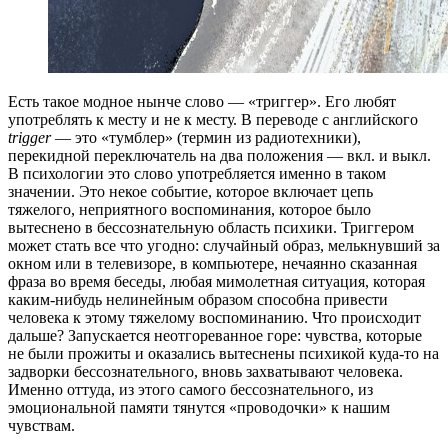
Есть такое модное нынче слово — «триггер». Его любят
употреблять к месту и не к месту. В переводе с английского
trigger
— это «тумблер» (термин из радиотехники),
перекидной переключатель на два положения — вкл. и выкл.
В психологии это слово употребляется именно в таком
значении. Это некое событие, которое включает цепь
тяжелого, неприятного воспоминания, которое было
вытеснено в бессознательную область психики. Триггером
может стать все что угодно: случайный образ, мелькнувший за
окном или в телевизоре, в компьютере, нечаянно сказанная
фраза во время беседы, любая мимолетная ситуация, которая
каким-нибудь нелинейным образом способна привести
человека к этому тяжелому воспоминанию. Что происходит
дальше? Запускается неотгореванное горе: чувства, которые
не были прожиты и оказались вытеснены психикой куда-то на
задворки бессознательного, вновь захватывают человека.
Именно оттуда, из этого самого бессознательного, из
эмоциональной памяти тянутся «проводочки» к нашим
чувствам.