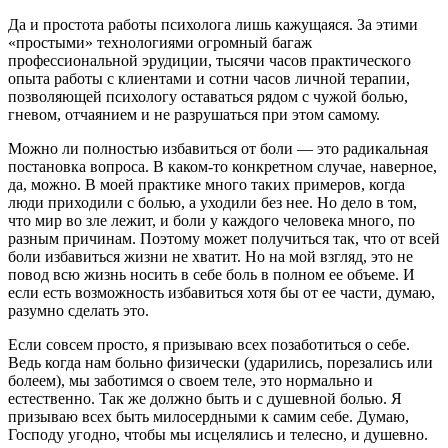
Да и простота работы психолога лишь кажущаяся. За этими
«простыми» технологиями огромный багаж
профессиональной эрудиции, тысячи часов практического
опыта работы с клиентами и сотни часов личной терапии,
позволяющей психологу оставаться рядом с чужой болью,
гневом, отчаянием и не разрушаться при этом самому.
Можно ли полностью избавиться от боли — это радикальная
постановка вопроса. В каком-то конкретном случае, наверное,
да, можно. В моей практике много таких примеров, когда
люди приходили с болью, а уходили без нее. Но дело в том,
что мир во зле лежит, и боли у каждого человека много, по
разным причинам. Поэтому может получиться так, что от всей
боли избавиться жизни не хватит. Но на мой взгляд, это не
повод всю жизнь носить в себе боль в полном ее объеме. И
если есть возможность избавиться хотя бы от ее части, думаю,
разумно сделать это.
Если совсем просто, я призываю всех позаботиться о себе.
Ведь когда нам больно физически (ударились, порезались или
болеем), мы заботимся о своем теле, это нормально и
естественно. Так же должно быть и с душевной болью. Я
призываю всех быть милосердными к самим себе. Думаю,
Господу угодно, чтобы мы исцелялись и телесно, и душевно.