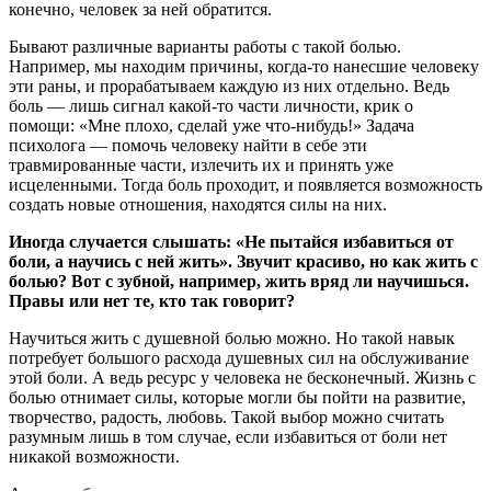
конечно, человек за ней обратится.
Бывают различные варианты работы с такой болью.
Например, мы находим причины, когда-то нанесшие человеку
эти раны, и прорабатываем каждую из них отдельно. Ведь
боль — лишь сигнал какой-то части личности, крик о
помощи: «Мне плохо, сделай уже что-нибудь!» Задача
психолога — помочь человеку найти в себе эти
травмированные части, излечить их и принять уже
исцеленными. Тогда боль проходит, и появляется возможность
создать новые отношения, находятся силы на них.
Иногда случается слышать: «Не пытайся избавиться от
боли, а научись с ней жить». Звучит красиво, но как жить с
болью? Вот с зубной, например, жить вряд ли научишься.
Правы или нет те, кто так говорит?
Научиться жить с душевной болью можно. Но такой навык
потребует большого расхода душевных сил на обслуживание
этой боли. А ведь ресурс у человека не бесконечный. Жизнь с
болью отнимает силы, которые могли бы пойти на развитие,
творчество, радость, любовь. Такой выбор можно считать
разумным лишь в том случае, если избавиться от боли нет
никакой возможности.