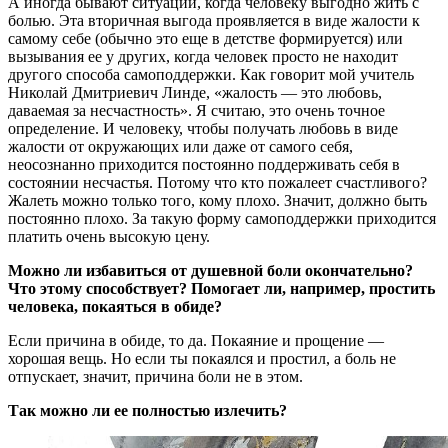
А иногда бывают ситуации, когда человеку выгодно жить с
болью. Эта вторичная выгода проявляется в виде жалости к
самому себе (обычно это еще в детстве формируется) или
вызывания ее у других, когда человек просто не находит
другого способа самоподдержки. Как говорит мой учитель
Николай Дмитриевич Линде, «жалость — это любовь,
даваемая за несчастность». Я считаю, это очень точное
определение. И человеку, чтобы получать любовь в виде
жалости от окружающих или даже от самого себя,
неосознанно приходится постоянно поддерживать себя в
состоянии несчастья. Потому что кто пожалеет счастливого?
Жалеть можно только того, кому плохо. Значит, должно быть
постоянно плохо. За такую форму самоподдержки приходится
платить очень высокую цену.
Можно ли избавиться от душевной боли окончательно?
Что этому способствует? Помогает ли, например, простить
человека, покаяться в обиде?
Если причина в обиде, то да. Покаяние и прощение —
хорошая вещь. Но если ты покаялся и простил, а боль не
отпускает, значит, причина боли не в этом.
Так можно ли ее полностью излечить?