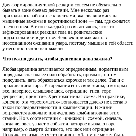
Для формирования такой реакции совсем не обязательно
бывать в зоне боевых действий. Мне несколько раз
приходилось работать с клиентами, жаловавшимися на
мышечные зажимы в воротниковой зоне — там, где сходятся
плечи и шея. В итоге каждый раз выяснялось, что это
зафиксированная реакция тела на родительские
подзатыльники в детстве. Человек привык жить в
неосознанном ожидании удара, поэтому мышцы в той области
у него постоянно напряжены.
Что нужно делать, чтобы душевная рана зажила?
Любая царапина затягивается определенным, нормативным
порядком: сначала ее надо обработать, промыть, потом
подсушить, дать образоваться корочке и так далее. Так и с
проживанием горя. У горевания есть свои этапы, о которых
все, наверное, слышали: шок, отрицание, гнев, торг,
депрессия, принятие. Хрестоматийная схема. На практике,
конечно, эта «хрестоматия» воплощается далеко не всегда в
такой последовательности и комплектации. В жизни
встречается довольно причудливая комбинаторика этих
стадий. Но в соответствии с «книжной» схемой, сначала,
когда человек узнает о событии, которое вызвало горе,
например, о смерти близкого, это шок или отрицание.
Психика отказывается это принять: «Да ну, не может быть,