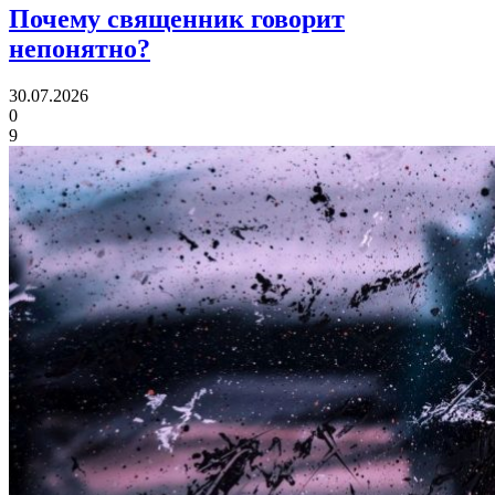
Почему священник
говорит
непонятно?
30.07.2026
0
9