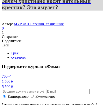
Зачем христиане носят нательный
крестик? Это амулет?
Автор:
МУРЗИН Евгений, священник
0
1
Сохранить
Поделиться:
Теги:
Грех
суеверия
Поддержите журнал «Фома»
700 ₽
1 500 ₽
5 500 ₽
Единоразово
Ежемесячно
Отменить ежемесячное пожертвование вы можете в любой