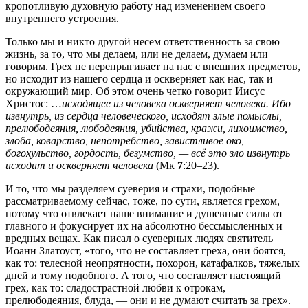
кропотливую духовную работу над изменением своего
внутреннего устроения.
Только мы и никто другой несем ответственность за свою
жизнь, за то, что мы делаем, или не делаем, думаем или
говорим. Грех не перепрыгивает на нас с внешних предметов,
но исходит из нашего сердца и оскверняет как нас, так и
окружающий мир. Об этом очень четко говорит Иисус
Христос: …
исходящее из человека оскверняет человека. Ибо
извнутрь, из сердца человеческого, исходят злые помыслы,
прелюбодеяния, любодеяния, убийства, кражи, лихоимство,
злоба, коварство, непотребство, завистливое око,
богохульство, гордость, безумство, — всё это зло извнутрь
исходит и оскверняет человека
(Мк
7
:20–23).
И то, что мы разделяем суеверия и страхи, подобные
рассматриваемому сейчас, тоже, по сути, является грехом,
потому что отвлекает наше внимание и душевные силы от
главного и фокусирует их на абсолютно бессмысленных и
вредных вещах. Как писал о суеверных людях святитель
Иоанн Златоуст, «того, что не составляет греха, они боятся,
как то: телесной неопрятности, похорон, катафалков, тяжелых
дней и тому подобного. А того, что составляет настоящий
грех, как то: сладострастной любви к отрокам,
прелюбодеяния, блуда, — они и не думают считать за грех».