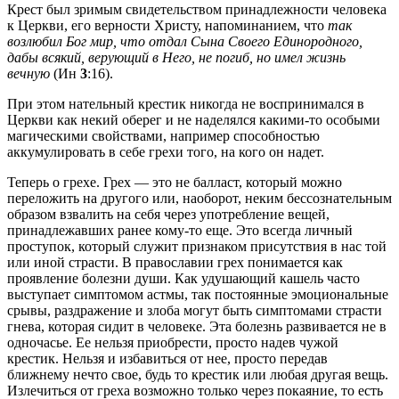
Крест был зримым свидетельством принадлежности человека
к Церкви, его верности Христу, напоминанием, что
так
возлюбил Бог мир, что отдал Сына Своего Единородного,
дабы всякий, верующий в Него, не погиб, но имел жизнь
вечную
(Ин
3
:16).
При этом нательный крестик никогда не воспринимался в
Церкви как некий оберег и не наделялся какими-то особыми
магическими свойствами, например способностью
аккумулировать в себе грехи того, на кого он надет.
Теперь о грехе. Грех — это не балласт, который можно
переложить на другого или, наоборот, неким бессознательным
образом взвалить на себя через употребление вещей,
принадлежавших ранее кому-то еще. Это всегда личный
проступок, который служит признаком присутствия в нас той
или иной страсти. В православии грех понимается как
проявление болезни души. Как удушающий кашель часто
выступает симптомом астмы, так постоянные эмоциональные
срывы, раздражение и злоба могут быть симптомами страсти
гнева, которая сидит в человеке. Эта болезнь развивается не в
одночасье. Ее нельзя приобрести, просто надев чужой
крестик. Нельзя и избавиться от нее, просто передав
ближнему нечто свое, будь то крестик или любая другая вещь.
Излечиться от греха возможно только через покаяние, то есть