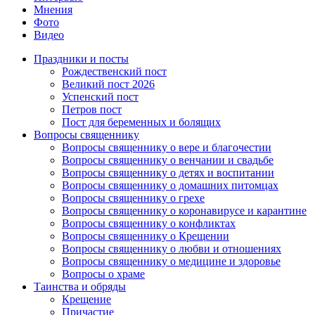
Мнения
Фото
Видео
Праздники и посты
Рождественский пост
Великий пост 2026
Успенский пост
Петров пост
Пост для беременных и болящих
Вопросы священнику
Вопросы священнику о вере и благочестии
Вопросы священнику о венчании и свадьбе
Вопросы священнику о детях и воспитании
Вопросы священнику о домашних питомцах
Вопросы священнику о грехе
Вопросы священнику о коронавирусе и карантине
Вопросы священнику о конфликтах
Вопросы священнику о Крещении
Вопросы священнику о любви и отношениях
Вопросы священнику о медицине и здоровье
Вопросы о храме
Таинства и обряды
Крещение
Причастие