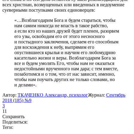
всех христиан, возмущенных или введенных в недоумение
суеверными поступками своих единоверцев:
«…Возблагодарим Бога и будем стараться, чтобы
нам самим никогда не впасть в такое рабство,
а если кто из наших друзей будет пленен, разорвем
его узы, освободим его от этого несносного
и постыдного заключения, сделаем его способным
для восхождения к небу, выпрямим его
опустившиеся крылья и научим его любомудрию
касательно жизни и веры. Возблагодарим Бога за
все и будем умолять Его, чтобы нам не оказаться
недостойными врученного нам дара; с тем вместе,
позаботимся и о том, что от нас зависит, именно,
чтобы нам поучать других не только словами, но
и делами».
Автор:
ТКАЧЕНКО Александр, психолог
Журнал:
Сентябрь
2018 (185) №9
3
11
Сохранить
Поделиться:
Теги: