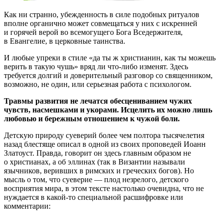
Как ни странно, убежденность в силе подобных ритуалов
вполне органично может совмещаться у них с искренней
и горячей верой во всемогущего Бога Вседержителя,
в Евангелие, в церковные таинства.
И любые упреки в стиле «да ты ж христианин, как ты можешь
верить в такую чушь» вряд ли что-либо изменят. Здесь
требуется долгий и доверительный разговор со священником,
возможно, не один, или серьезная работа с психологом.
Травмы развития не лечатся обесцениванием чужих
чувств, насмешками и укорами. Исцелить их можно лишь
любовью и бережным отношением к чужой боли.
Детскую природу суеверий более чем полтора тысячелетия
назад блестяще описал в одной из своих проповедей Иоанн
Златоуст. Правда, говорит он здесь главным образом не
о христианах, а об эллинах (так в Византии называли
язычников, веривших в римских и греческих богов). Но
мысль о том, что суеверие — плод незрелого, детского
восприятия мира, в этом тексте настолько очевидна, что не
нуждается в какой-то специальной расшифровке или
комментарии: