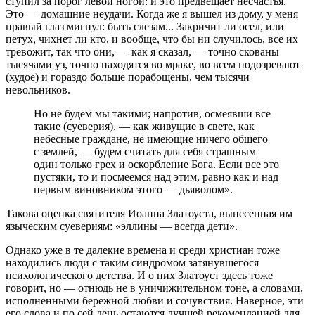
ступил за порог левой ногой: и это предвещает несчастья.
Это — домашние неудачи. Когда же я вышел из дому, у меня
правый глаз мигнул: быть слезам... Закричит ли осел, или
петух, чихнет ли кто, и вообще, что бы ни случилось, все их
тревожит, так что они, — как я сказал, — точно скованы
тысячами уз, точно находятся во мраке, во всем подозревают
(худое) и гораздо больше порабощены, чем тысячи
невольников.
Но не будем мы такими; напротив, осмеявши все
такие (суеверия), — как живущие в свете, как
небесные граждане, не имеющие ничего общего
с землей, — будем считать для себя страшным
один только грех и оскорбление Бога. Если все это
пустяки, то и посмеемся над этим, равно как и над
первым виновником этого — дьяволом».
Такова оценка святителя Иоанна Златоуста, вынесенная им
языческим суевериям: «эллины — всегда дети».
Однако уже в те далекие времена и среди христиан тоже
находились люди с таким синдромом затянувшегося
психологического детства. И о них Златоуст здесь тоже
говорит, но — отнюдь не в уничижительном тоне, а словами,
исполненными бережной любви и сочувствия. Наверное, эти
его слова и по сей день остаются лучшей рекомендацией для