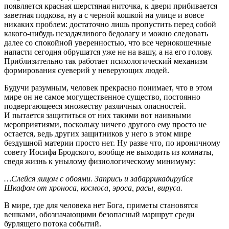
появляется красная шерстяная ниточка, к двери прибивается
заветная подкова, ну а с черной кошкой на улице и вовсе
никаких проблем: достаточно лишь пропустить перед собой
какого-нибудь незадачливого бедолагу и можно следовать
далее со спокойной уверенностью, что все чернокошечные
напасти сегодня обрушатся уже не на вашу, а на его голову.
Приблизительно так работает психологический механизм
формирования суеверий у неверующих людей.
Будучи разумным, человек прекрасно понимает, что в этом
мире он не самое могущественное существо, постоянно
подвергающееся множеству различных опасностей.
И пытается защититься от них такими вот наивными
мероприятиями, поскольку ничего другого ему просто не
остается, ведь других защитников у него в этом мире
бездушной материи просто нет. Ну разве что, по ироничному
совету Иосифа Бродского, вообще не выходить из комнаты,
сведя жизнь к унылому физиологическому минимуму:
…Слейся лицом с обоями. Запрись и забаррикадируйся
Шкафом от хроноса, космоса, эроса, расы, вируса.
В мире, где для человека нет Бога, приметы становятся
вешками, обозначающими безопасный маршрут среди
бурлящего потока событий.