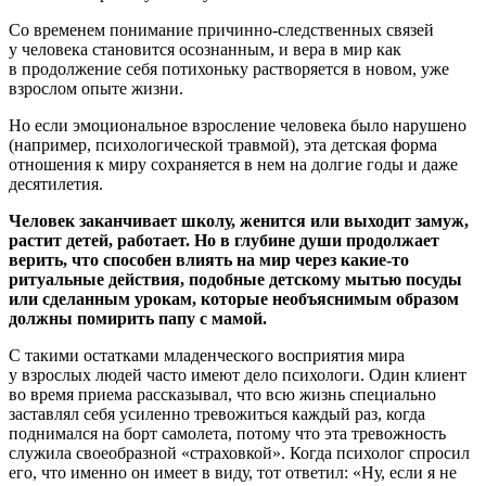
Со временем понимание причинно-следственных связей
у человека становится осознанным, и вера в мир как
в продолжение себя потихоньку растворяется в новом, уже
взрос­лом опыте жизни.
Но если эмоциональное взросление человека было нарушено
(например, психологичес­кой травмой), эта детская форма
отношения к миру сохраняется в нем на долгие годы и даже
десятилетия.
Человек заканчивает школу, женится или выходит замуж,
растит детей, работает. Но в глубине души продолжает
верить, что способен влиять на мир через какие-то
ритуальные действия, подобные детскому мытью посуды
или сделанным урокам, которые необъяснимым образом
должны помирить папу с мамой.
С такими остатками младенческого восприятия мира
у взрослых людей часто имеют дело психологи. Один клиент
во время приема рассказывал, что всю жизнь специально
заставлял себя усиленно тревожиться каждый раз, когда
поднимался на борт самолета, потому что эта тревожность
служила своеобразной «страховкой». Когда психолог спросил
его, что именно он имеет в виду, тот ответил: «Ну, если я не