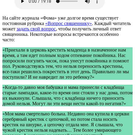
На сайте журнала «Фома» уже долгое время существует
постоянная рубрика
«Вопрос священнику»
. Каждый читатель
может
задать свой вопрос
, чтобы получить личный ответ
священника. Некоторые вопросы встречаются особенно
часто:
«Приехали в церковь крестить младенца в назначенное нам
время, а там идет полным ходом отпевание покойника. Нас
попросили погулять часок, пока унесут покойника и помоют
пол. Руководствуясь тем, что нельзя переносить крестины,
все-таки решились покрестить в этот день. Правильно ли мы
поступили? И не навредит ли это ребенку?»
«Когда-то давно моя бабушка и мама принесли с кладбища
старые лампадки, какое-то время они стояли у нас дома, потом
их выкинули. Слышала, что с кладбища ничего приносить
домой нельзя. Могут ли эти вещи нести какой-то негатив?»
«Моя мама смертельно больна. Недавно она купила в церкви
серебряный крестик с цепочкой, но потом стала носить
крестик на шнурке, а цепочку отдала мне. Я слышала, что
чужой крестик нельзя надевать… Тем более умирающего