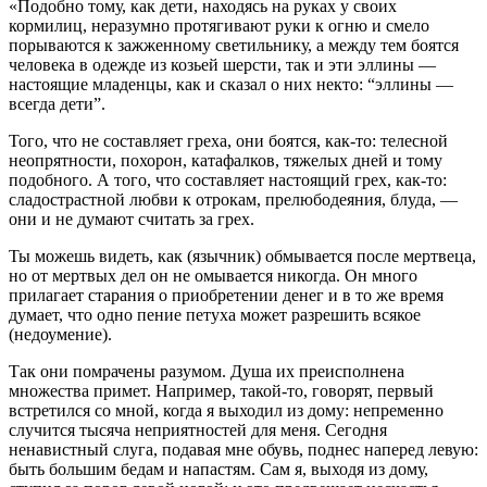
«Подобно тому, как дети, находясь на руках у своих
кормилиц, неразумно протягивают руки к огню и смело
порываются к зажженному светильнику, а между тем боятся
человека в одежде из козьей шерсти, так и эти эллины —
настоящие младенцы, как и сказал о них некто: “эллины —
всегда дети”.
Того, что не составляет греха, они боятся, как-то: телесной
неопрятности, похорон, катафалков, тяжелых дней и тому
подобного. А того, что составляет настоящий грех, как-то:
сладострастной любви к отрокам, прелюбодеяния, блуда, —
они и не думают считать за грех.
Ты можешь видеть, как (язычник) обмывается после мертвеца,
но от мертвых дел он не омывается никогда. Он много
прилагает старания о приобретении денег и в то же время
думает, что одно пение петуха может разрешить всякое
(недоумение).
Так они помрачены разумом. Душа их преисполнена
множества примет. Например, такой-то, говорят, первый
встретился со мной, когда я выходил из дому: непременно
случится тысяча неприятностей для меня. Сегодня
ненавистный слуга, подавая мне обувь, поднес наперед левую:
быть большим бедам и напастям. Сам я, выходя из дому,