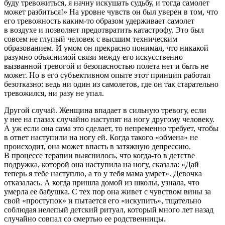
буду тревожиться, я начну искушать судьбу, и тогда самолет
может разбиться!» На уровне чувств он был уверен в том, что
его тревожность каким-то образом удерживает самолет
в воздухе и позволяет предотвратить катастрофу. Это был
совсем не глупый человек с высшим техническим
образованием. И умом он прекрасно понимал, что никакой
разумно объяснимой связи между его искусственно
вызванной тревогой и безопасностью полета нет и быть не
может. Но в его субъективном опыте этот принцип работал
безотказно: ведь ни один из самолетов, где он так старательно
тревожился, ни разу не упал.
Другой случай. Женщина впадает в сильную тревогу, если
у нее на глазах случайно наступят на ногу другому человеку.
А уж если она сама это сделает, то непременно требует, чтобы
в ответ наступили на ногу ей. Когда такого «обмена» не
происходит, она может впасть в затяжную депрессию.
В процессе терапии выяснилось, что когда-то в детстве
подружка, которой она наступила на ногу, сказала: «Дай
теперь я тебе наступлю, а то у тебя мама умрет». Девочка
отказалась. А когда пришла домой из школы, узнала, что
умерла ее бабушка. С тех пор она живет с чувством вины за
свой «проступок» и пытается его «искупить», тщательно
соблюдая нелепый детский ритуал, который много лет назад
случайно совпал со смертью ее родственницы.