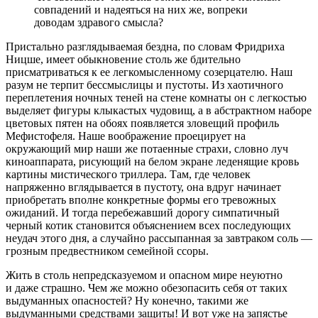
совпадений и надеяться на них же, вопреки
доводам здравого смысла?
Пристально разглядываемая бездна, по словам Фридриха
Ницше, имеет обыкновение столь же бдительно
присматриваться к ее легкомысленному созерцателю. Наш
разум не терпит бессмыслицы и пустоты. Из хаотичного
переплетения ночных теней на стене комнаты он с легкостью
выделяет фигуры клыкастых чудовищ, а в абстракт­ном наборе
цветовых пятен на обоях появляется зловещий профиль
Мефистофеля. Наше воображение проецирует на
окружающий мир наши же потаенные страхи, словно луч
киноаппарата, рисующий на белом экране леденящие кровь
картины мистического триллера. Там, где человек
напряженно вглядывается в пустоту, она вдруг начинает
приобретать вполне конкретные формы его тревожных
ожиданий. И тогда перебежавший дорогу симпатичный
черный котик становится объяснением всех последующих
неудач этого дня, а случайно рассыпанная за завтраком соль —
грозным предвестником семейной ссоры.
Жить в столь непредсказуемом и опасном мире неуютно
и даже страшно. Чем же можно обезопасить себя от таких
выдуманных опасностей? Ну конечно, такими же
выдуманными средствами защиты! И вот уже на запястье