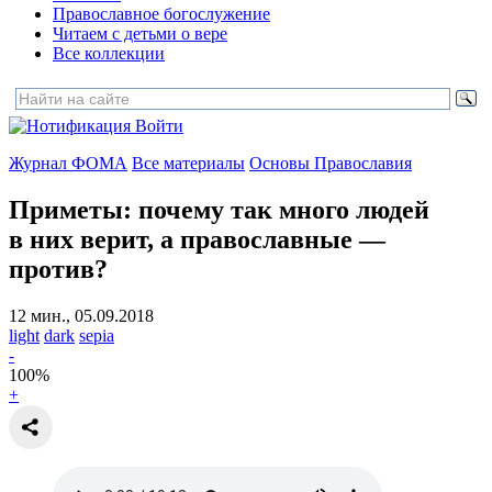
Православное богослужение
Читаем с детьми о вере
Все коллекции
Войти
Журнал ФОМА
Все материалы
Основы Православия
Приметы: почему так много людей
в них верит,
а православные —
против?
12 мин., 05.09.2018
light
dark
sepia
-
100
%
+