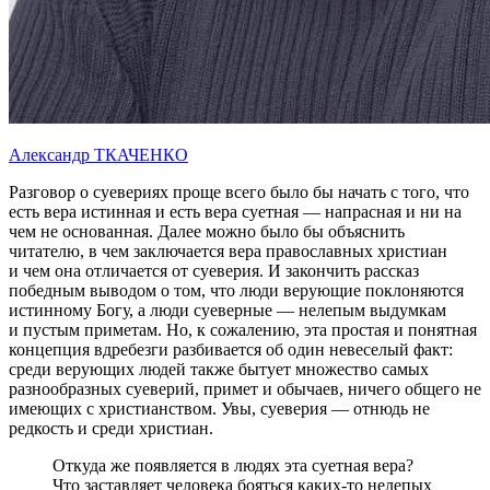
Александр ТКАЧЕНКО
Разговор о суевериях проще всего было бы начать с того, что
есть вера истинная и есть вера суетная — напрасная и ни на
чем не основанная. Далее можно было бы объяснить
читателю, в чем заключается вера православных христиан
и чем она отличается от суеверия. И закончить рассказ
победным выводом о том, что люди верующие поклоняются
истинному Богу, а люди суеверные — нелепым выдумкам
и пустым приметам. Но, к сожалению, эта простая и понятная
концепция вдребезги разбивается об один невеселый факт:
среди верующих людей также бытует множество самых
разнообразных суеверий, примет и обычаев, ничего общего не
имеющих с христианством. Увы, суеверия — отнюдь не
редкость и среди христиан.
Откуда же появляется в людях эта суетная вера?
Что заставляет человека бояться каких-то нелепых