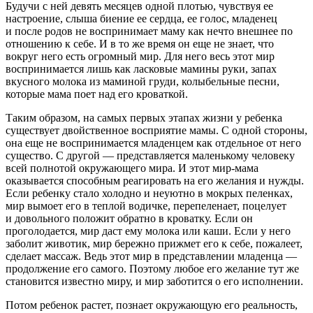
Будучи с ней девять месяцев одной плотью, чувствуя ее
настроение, слыша биение ее сердца, ее голос, младенец
и после родов не воспринимает маму как нечто внешнее по
отношению к себе. И в то же время он еще не знает, что
вокруг него есть огромный мир. Для него весь этот мир
воспринимается лишь как ласковые мамины руки, запах
вкусного молока из маминой груди, колыбельные песни,
которые мама поет над его кроваткой.
Таким образом, на самых первых этапах жизни у ребенка
существует двойственное восприятие мамы. С одной стороны,
она еще не воспринимается младенцем как отдельное от него
существо. С другой — представляется маленькому человеку
всей полнотой окружающего мира. И этот мир-мама
оказывается способным реагировать на его желания и нужды.
Если ребенку стало холодно и неуютно в мокрых пеленках,
мир вымоет его в теплой водичке, перепеленает, поцелует
и довольного положит обратно в кроватку. Если он
проголодается, мир даст ему молока или каши. Если у него
заболит животик, мир бережно прижмет его к себе, пожалеет,
сделает массаж. Ведь этот мир в представлении младенца —
продолжение его самого. Поэтому любое его желание тут же
становится известно миру, и мир заботится о его исполнении.
Потом ребенок растет, познает окружающую его реальность,