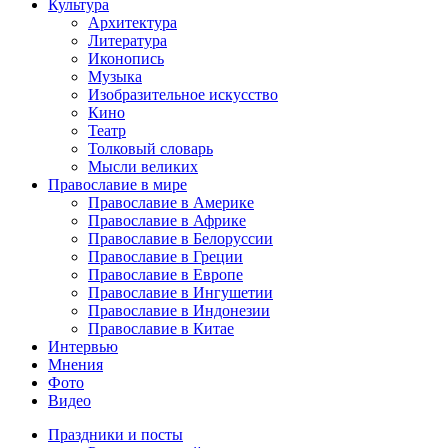
Культура
Архитектура
Литература
Иконопись
Музыка
Изобразительное искусство
Кино
Театр
Толковый словарь
Мысли великих
Православие в мире
Православие в Америке
Православие в Африке
Православие в Белоруссии
Православие в Греции
Православие в Европе
Православие в Ингушетии
Православие в Индонезии
Православие в Китае
Интервью
Мнения
Фото
Видео
Праздники и посты