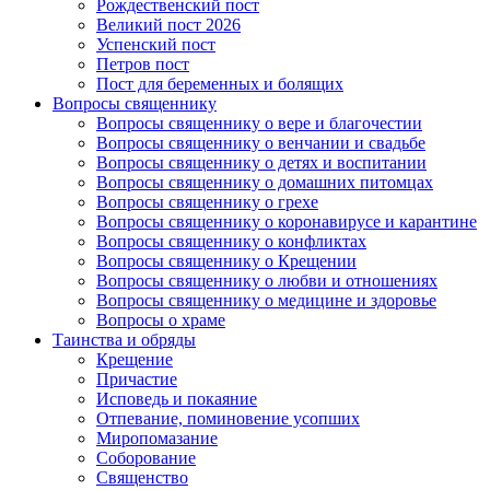
Рождественский пост
Великий пост 2026
Успенский пост
Петров пост
Пост для беременных и болящих
Вопросы священнику
Вопросы священнику о вере и благочестии
Вопросы священнику о венчании и свадьбе
Вопросы священнику о детях и воспитании
Вопросы священнику о домашних питомцах
Вопросы священнику о грехе
Вопросы священнику о коронавирусе и карантине
Вопросы священнику о конфликтах
Вопросы священнику о Крещении
Вопросы священнику о любви и отношениях
Вопросы священнику о медицине и здоровье
Вопросы о храме
Таинства и обряды
Крещение
Причастие
Исповедь и покаяние
Отпевание, поминовение усопших
Миропомазание
Соборование
Священство