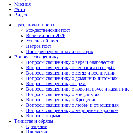
Мнения
Фото
Видео
Праздники и посты
Рождественский пост
Великий пост 2026
Успенский пост
Петров пост
Пост для беременных и болящих
Вопросы священнику
Вопросы священнику о вере и благочестии
Вопросы священнику о венчании и свадьбе
Вопросы священнику о детях и воспитании
Вопросы священнику о домашних питомцах
Вопросы священнику о грехе
Вопросы священнику о коронавирусе и карантине
Вопросы священнику о конфликтах
Вопросы священнику о Крещении
Вопросы священнику о любви и отношениях
Вопросы священнику о медицине и здоровье
Вопросы о храме
Таинства и обряды
Крещение
Причастие