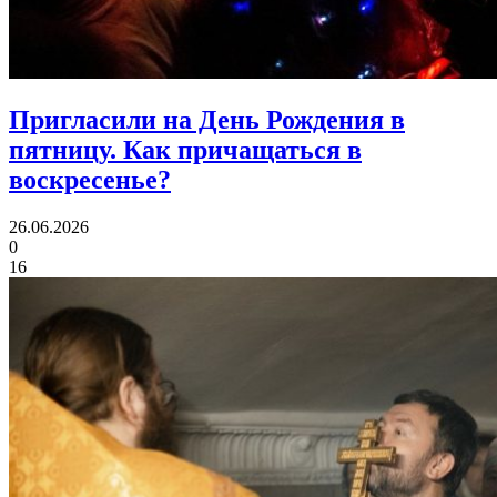
Пригласили на День Рождения в
пятницу.
Как причащаться в
воскресенье?
26.06.2026
0
16