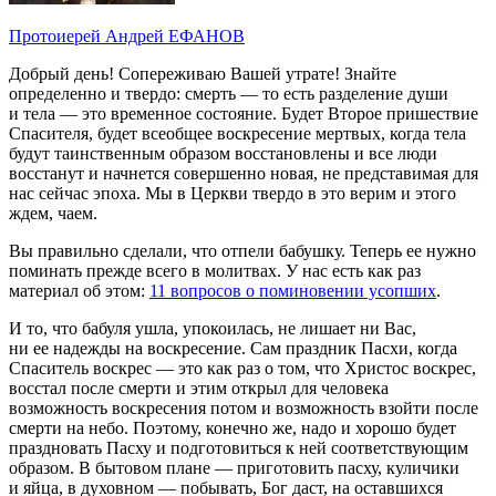
Протоиерей Андрей ЕФАНОВ
Добрый день! Сопереживаю Вашей утрате! Знайте
определенно и твердо: смерть — то есть разделение души
и тела — это временное состояние. Будет Второе пришествие
Спасителя, будет всеобщее воскресение мертвых, когда тела
будут таинственным образом восстановлены и все люди
восстанут и начнется совершенно новая, не представимая для
нас сейчас эпоха. Мы в Церкви твердо в это верим и этого
ждем, чаем.
Вы правильно сделали, что отпели бабушку. Теперь ее нужно
поминать прежде всего в молитвах. У нас есть как раз
материал об этом:
11 вопросов о поминовении усопших
.
И то, что бабуля ушла, упокоилась, не лишает ни Вас,
ни ее надежды на воскресение. Сам праздник Пасхи, когда
Спаситель воскрес — это как раз о том, что Христос воскрес,
восстал после смерти и этим открыл для человека
возможность воскресения потом и возможность взойти после
смерти на небо. Поэтому, конечно же, надо и хорошо будет
праздновать Пасху и подготовиться к ней соответствующим
образом. В бытовом плане — приготовить пасху, куличики
и яйца, в духовном — побывать, Бог даст, на оставшихся