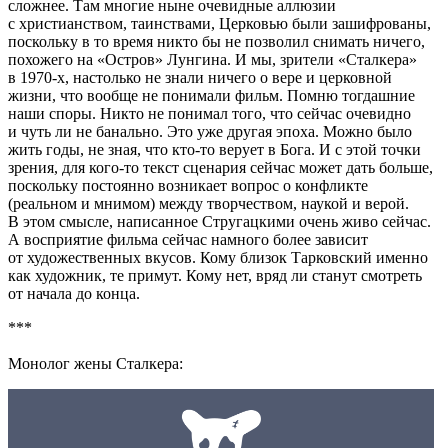
сложнее. Там многие ныне очевидные аллюзии
с христианством, таинствами, Церковью были зашифрованы,
поскольку в то время никто бы не позволил снимать ничего,
похожего на «Остров» Лунгина. И мы, зрители «Сталкера»
в 1970-х, настолько не знали ничего о вере и церковной
жизни, что вообще не понимали фильм. Помню тогдашние
наши споры. Никто не понимал того, что сейчас очевидно
и чуть ли не банально. Это уже другая эпоха. Можно было
жить годы, не зная, что кто-то верует в Бога. И с этой точки
зрения, для кого-то текст сценария сейчас может дать больше,
поскольку постоянно возникает вопрос о конфликте
(реальном и мнимом) между творчеством, наукой и верой.
В этом смысле, написанное Стругацкими очень живо сейчас.
А восприятие фильма сейчас намного более зависит
от художественных вкусов. Кому близок Тарковский именно
как художник, те примут. Кому нет, вряд ли станут смотреть
от начала до конца.
***
Монолог жены Сталкера: