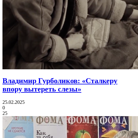
Владимир Гурболиков:
«Сталкеру
впору вытереть слезы»
25.02.2025
0
25