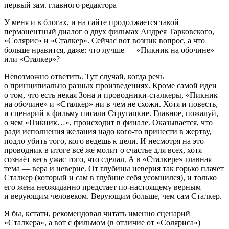
первый зам. главного редактора
У меня и в блогах, и на сайте продолжается такой
перманентный диалог о двух фильмах Андрея Тарковского,
«Солярис» и «Сталкер». Сейчас вот возник вопрос, а что
больше нравится, даже: что лучше — «Пикник на обочине»
или «Сталкер»?
Невозможно ответить. Тут случай, когда речь
о принципиально разных произведениях. Кроме самой идеи
о том, что есть некая Зона и проводники-сталкеры, «Пикник
на обочине» и «Сталкер» ни в чем не схожи. Хотя и повесть,
и сценарий к фильму писали Стругацкие. Главное, пожалуй,
о чем «Пикник…», происходит в финале. Оказывается, что
ради исполнения желания надо кого-то принести в жертву,
подло убить того, кого ведешь к цели. И несмотря на это
проводник в итоге всё же молит о счастье для всех, хотя
сознаёт весь ужас того, что сделал. А в «Сталкере» главная
тема — вера и неверие. От глубины неверия так горько плачет
Сталкер (который и сам в глубине себя усомнился), и только
его жена неожиданно предстает по-настоящему верным
и верующим человеком. Верующим больше, чем сам Сталкер.
Я бы, кстати, рекомендовал читать именно сценарий
«Сталкера», а вот с фильмом (в отличие от «Соляриса»)