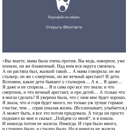
«Вы знаете, мама была очень против. Вы ведь, наверное, уже
поняли, он же блаженный. Над ним вся округа смеялась.
А он растяпа был, жалкий такой… А мама говорила: он же
сталкер, он же с-смертник, он же вечный арестант! И дети.
Вспомни, какие дети бывают у сталкеров… А я… Я даже…
Я даже и не спорила… Я и сама про все это знала: и что
смертник, и что вечный арестант, и про детей… А только что
я могла сделать? Я уверена была, что с ним мне будет хорошо.
Я знала, что и горя будет много, но только уж лучше горькое
счастье, чем… серая унылая жизнь. (Всхлипывает, улыбается.)
А может быть, я все это потом придумала. А тогда он просто
подошел ко мне и сказал: „Пойдем со мной“, и я пошла.
И никогда потом не жалела. Никогда. И горя было много,
и страшно было, и стыдно было. Но я никогда не жалела