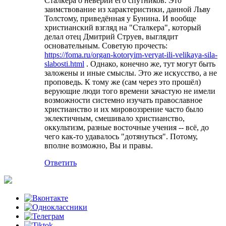
Сталкера о неверии его спутников. Это
заимствование из характеристики, данной Льву
Толстому, приведённая у Бунина. И вообще
христианский взгляд на "Сталкера", который
делал отец Дмитрий Струев, выглядит
основательным. Советую прочесть:
https://foma.ru/organ-kotoryim-veryat-ili-velikaya-sila-
slabosti.html
. Однако, конечно же, тут могут быть
заложены и иные смыслы. Это же искусство, а не
проповедь. К тому же (сам через это прошёл)
верующие люди того времени зачастую не имели
возможности системно изучать православное
христианство и их мировоззрение часто было
эклектичным, смешивало христианство,
оккультизм, разные восточные учения -- всё, до
чего как-то удавалось "дотянуться". Потому,
вполне возможно, Вы и правы.
Ответить