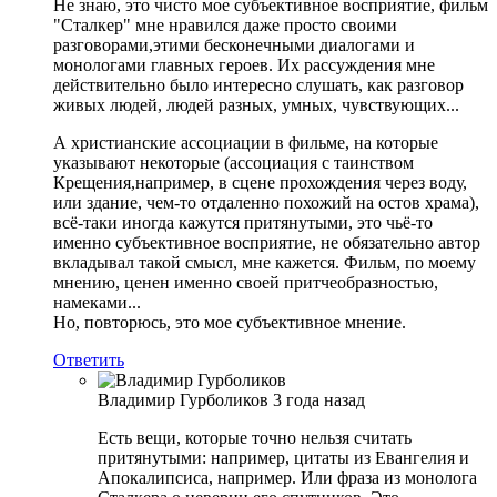
Не знаю, это чисто мое субъективное восприятие, фильм
"Сталкер" мне нравился даже просто своими
разговорами,этими бесконечными диалогами и
монологами главных героев. Их рассуждения мне
действительно было интересно слушать, как разговор
живых людей, людей разных, умных, чувствующих...
А христианские ассоциации в фильме, на которые
указывают некоторые (ассоциация с таинством
Крещения,например, в сцене прохождения через воду,
или здание, чем-то отдаленно похожий на остов храма),
всё-таки иногда кажутся притянутыми, это чьё-то
именно субъективное восприятие, не обязательно автор
вкладывал такой смысл, мне кажется. Фильм, по моему
мнению, ценен именно своей притчеобразностью,
намеками...
Но, повторюсь, это мое субъективное мнение.
Ответить
Владимир Гурболиков
3 года назад
Есть вещи, которые точно нельзя считать
притянутыми: например, цитаты из Евангелия и
Апокалипсиса, например. Или фраза из монолога