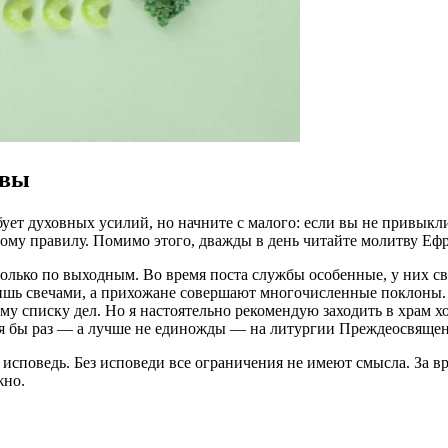
твы
ует духовных усилий, но начните с малого: если вы не привыкл
вному правилу. Помимо этого, дважды в день читайте молитву Е
только по выходным. Во время поста службы особенные, у них с
ишь свечами, а прихожане совершают многочисленные поклоны. 
ому списку дел. Но я настоятельно рекомендую заходить в храм
тя бы раз — а лучше не единожды — на литургии Преждеосвящен
исповедь. Без исповеди все ограничения не имеют смысла. За в
жно.