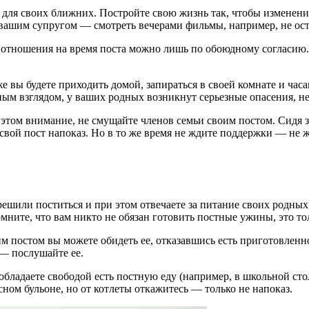
для своих ближних. Постройте свою жизнь так, чтобы изменения
 вашим супругом — смотреть вечерами фильмы, например, не ост
 отношения на время поста можно лишь по обоюдному согласию. Е
е вы будете приходить домой, запираться в своей комнате и час
ным взглядом, у ваших родных возникнут серьезные опасения, н
на этом внимание, не смущайте членов семьи своим постом. Сидя
свой пост напоказ. Но в то же время не ждите поддержки — не жа
ешили поститься и при этом отвечаете за питание своих родных, 
ните, что вам никто не обязан готовить постные ужины, это тол
м постом вы можете обидеть ее, отказавшись есть приготовленн
 — послушайте ее.
 обладаете свободой есть постную еду (например, в школьной ст
сном бульоне, но от котлеты откажитесь — только не напоказ.