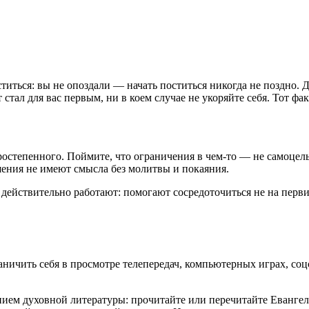
ститься: вы не опоздали — начать поститься никогда не поздно. 
т стал для вас первым, ни в коем случае не укоряйте себя. Тот фа
торостепенного. Поймите, что ограничения в чем-то — не самоцель
ишения не имеют смысла без молитвы и покаяния.
действительно работают: помогают сосредоточиться не на перв
раничить себя в просмотре телепередач, компьютерных играх, с
ием духовной литературы: прочитайте или перечитайте Евангели