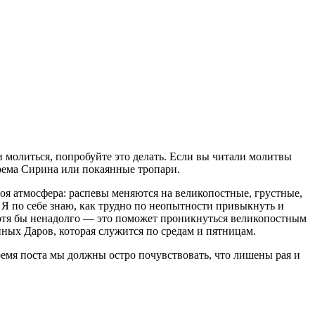
и молиться, попробуйте это делать. Если вы читали молитвы
фрема Сирина или покаянные тропари.
воя атмосфера: распевы меняются на великопостные, грустные,
Я по себе знаю, как трудно по неопытности привыкнуть и
 хотя бы ненадолго — это поможет проникнуться великопостным
ных Даров, которая служится по средам и пятницам.
ремя поста мы должны остро почувствовать, что лишены рая и