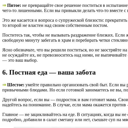
⇒
Пятое:
не превращайте свое решение поститься в испытание 
чего-то лишенными. Если вы привыкли делать что-то вместе с
Это же касается и вопроса о супружеской близости: прекратить
то второй не властен над своим собственным постом.
Поститесь так, чтобы не вызывать раздражение близких. Если ж
свободную минуту забегать в храм и перебирать четки стеклян
Ясно обозначьте, что вы решили поститься, но не заостряйте 
не осуждайте их, не превозноситесь над ними, не выпячивайте 
— это ваш выбор.
6. Постная еда — ваша забота
⇒
Шестое:
умейте правильно организовать свой быт. Если вы р
привычными блюдами. Но если готовкой занимаетесь не вы, пом
Другой вопрос, если вы — подросток и вам готовит мама. Свои
надейтесь на понимание. В случае, если мама окажется против
Главное — не зацикливайтесь на еде. В ситуациях, когда вы не
подробно, добавили в салат сметану или нет, съешьте суп на мя