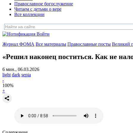
Православное богослужение
Читаем с детьми о вере
Все коллекции
Войти
Журнал ФОМА
Все материалы
Православные посты
Великий п
«Решил наконец поститься. Как не нал
6 мин., 06.03.2026
light
dark
sepia
-
100
%
+
Содержание