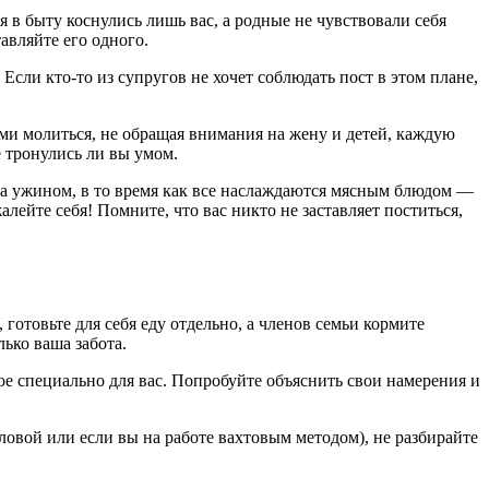
 в быту коснулись лишь вас, а родные не чувствовали себя
авляйте его одного.
сли кто-то из супругов не хочет соблюдать пост в этом плане,
ами молиться, не обращая внимания на жену и детей, каждую
е тронулись ли вы умом.
 за ужином, в то время как все наслаждаются мясным блюдом —
лейте себя! Помните, что вас никто не заставляет поститься,
готовьте для себя еду отдельно, а членов семьи кормите
ько ваша забота.
ое специально для вас. Попробуйте объяснить свои намерения и
оловой или если вы на работе вахтовым методом), не разбирайте