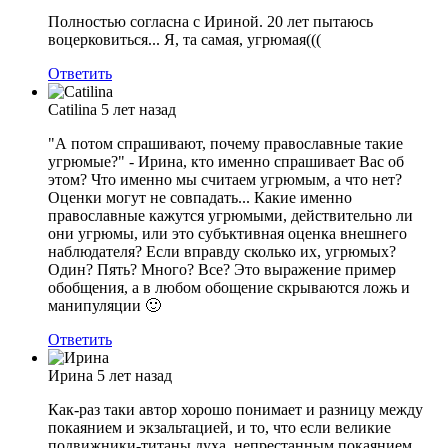
Полностью согласна с Ириной. 20 лет пытаюсь
воцерковиться... Я, та самая, угрюмая(((
Ответить
Catilina
5 лет назад
"А потом спрашивают, почему православные такие
угрюмые?" - Ирина, кто именно спрашивает Вас об
этом? Что именно мы считаем угрюмым, а что нет?
Оценки могут не совпадать... Какие именно
православные кажутся угрюмыми, действительно ли
они угрюмы, или это субъктивная оценка внешнего
наблюдателя? Если вправду сколько их, угрюмых?
Один? Пять? Много? Все? Это выражение пример
обобщения, а в любом обощение скрываются ложь и
манипуляции 🙂
Ответить
Ирина
5 лет назад
Как-раз таки автор хорошо понимает и разницу между
покаянием и экзальтацией, и то, что если великие
подвижники-титаны духа, непрестанным покаянием