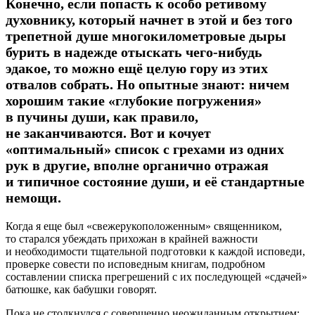
Конечно, если попасть к особо ретивому
духовнику, который начнет в этой и без того
трепетной душе многокилометровые дыры
бурить в надежде отыскать чего-нибудь
эдакое, то можно ещё целую гору из этих
отвалов собрать. Но опытные знают: ничем
хорошим такие «глубокие погружения»
в пучины души, как правило,
не заканчиваются. Вот и кочует
«оптимальный» список с грехами из одних
рук в другие, вполне органично отражая
и типичное состояние души, и её стандартные
немощи.
Когда я еще был «свежерукоположенным» священником,
то старался убеждать прихожан в крайней важности
и необходимости тщательной подготовки к каждой исповеди,
проверке совести по исповедным книгам, подробном
составлении списка прегрешений с их последующей «сдачей»
батюшке, как бабушки говорят.
Пока не столкнулся с совершенно неожиданным открытием: