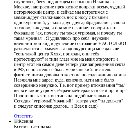
случилось, бегу под дождем осенью по Ильинке в
Москве, настроение прекрасное вопреки всему, чудный
исторический центр, и сейчас мы встретимся с
мамой,вдруг сталкиваюсь нос к носу с бывшей
однокурсницей, узнали друг друга,обрадовались, слово
за слово, как дела, и она мне начинает говорить вот
буквально "ах, почему ты такая угрюмая, и почему ты
такая мрачная". Я удивляюсь про себя, неужели
внешний мой вид и душевное состоаяние НАСТОЛьКО
различаются ... хмммм... а однокурсница мне дальше
"есть такой центр Xxxx, приходи, они тебя
протестируют" и типа глаза мне на меня откроют:) а
центр этот на самом деле теперь уже запрещенная секта
в РФ, основатель ее был американский-писатель
фантаст, писал довольно жесткие по содержанию книги.
Навязала мне адрес, куда, конечно, идти мне было
совершенно ненужно. Т.е. вот пример втюхивания "ты/
вы все такие угрюмые/мрачные/нерадостные и пр. и пр."
Просто нельзя так вестисъ на подобные ярлыки.
Сегодня "угрюмый/мрачный", завтра уже "ты должен",
и следует списочек долгов...:) Всех в сад:)
Ответить
Ксения
5 лет назад