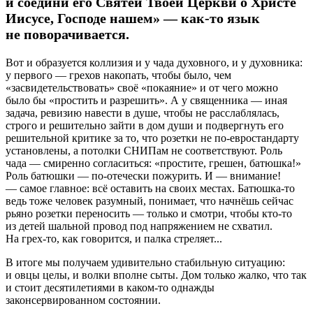
и соедини его Святей Твоей Церкви о Христе
Иисусе, Господе нашем» — как-то язык
не поворачивается.
Вот и образуется коллизия и у чада духовного, и у духовника:
у первого — грехов накопать, чтобы было, чем
«засвидетельствовать» своё «покаяние» и от чего можно
было бы «простить и разрешить». А у священника — иная
задача, ревизию навести в душе, чтобы не расслаблялась,
строго и решительно зайти в дом души и подвергнуть его
решительной критике за то, что розетки не по-евростандарту
установлены, а потолки СНИПам не соответствуют. Роль
чада — смиренно согласиться: «простите, грешен, батюшка!»
Роль батюшки — по-отечески пожурить. И — внимание!
— самое главное: всё оставить на своих местах. Батюшка-то
ведь тоже человек разумный, понимает, что начнёшь сейчас
рьяно розетки переносить — только и смотри, чтобы кто-то
из детей шальной провод под напряжением не схватил.
На грех-то, как говорится, и палка стреляет...
В итоге мы получаем удивительно стабильную ситуацию:
и овцы целы, и волки вполне сыты. Дом только жалко, что так
и стоит десятилетиями в каком-то однажды
законсервированном состоянии.