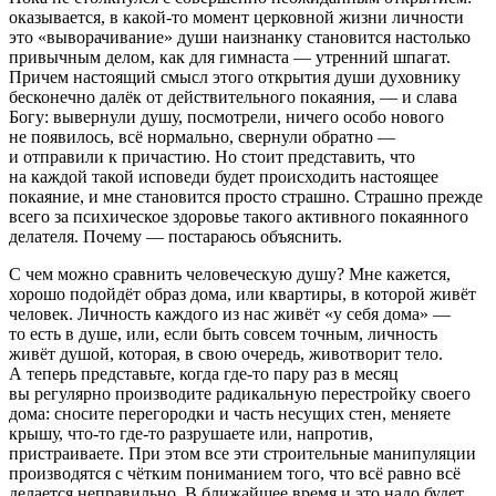
оказывается, в какой-то момент церковной жизни личности
это «выворачивание» души наизнанку становится настолько
привычным делом, как для гимнаста — утренний шпагат.
Причем настоящий смысл этого открытия души духовнику
бесконечно далёк от действительного покаяния, — и слава
Богу: вывернули душу, посмотрели, ничего особо нового
не появилось, всё нормально, свернули обратно —
и отправили к причастию. Но стоит представить, что
на каждой такой исповеди будет происходить настоящее
покаяние, и мне становится просто страшно. Страшно прежде
всего за психическое здоровье такого активного покаянного
делателя. Почему — постараюсь объяснить.
С чем можно сравнить человеческую душу? Мне кажется,
хорошо подойдёт образ дома, или квартиры, в которой живёт
человек. Личность каждого из нас живёт «у себя дома» —
то есть в душе, или, если быть совсем точным, личность
живёт душой, которая, в свою очередь, животворит тело.
А теперь представьте, когда где-то пару раз в месяц
вы регулярно производите радикальную перестройку своего
дома: сносите перегородки и часть несущих стен, меняете
крышу, что-то где-то разрушаете или, напротив,
пристраиваете. При этом все эти строительные манипуляции
производятся с чётким пониманием того, что всё равно всё
делается неправильно. В ближайшее время и это надо будет