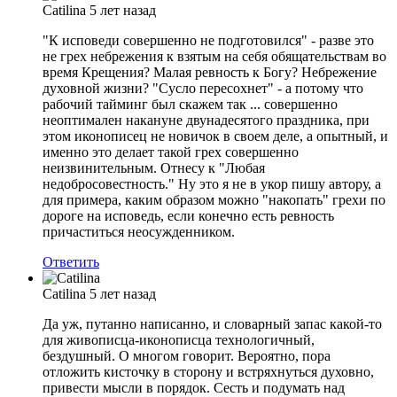
Catilina
5 лет назад
"К исповеди совершенно не подготовился" - разве это
не грех небрежения к взятым на себя обящательствам во
время Крещения? Малая ревность к Богу? Небрежение
духовной жизни? "Сусло пересохнет" - а потому что
рабочий тайминг был скажем так ... совершенно
неоптимален накануне двунадесятого праздника, при
этом иконописец не новичок в своем деле, а опытный, и
именно это делает такой грех совершенно
неизвинительным. Отнесу к "Любая
недобросовестность." Ну это я не в укор пишу автору, а
для примера, каким образом можно "накопать" грехи по
дороге на исповедь, если конечно есть ревность
причаститься неосужденником.
Ответить
Catilina
5 лет назад
Да уж, путанно написанно, и словарный запас какой-то
для живописца-иконописца технологичный,
бездушный. О многом говорит. Вероятно, пора
отложить кисточку в сторону и встряхнуться духовно,
привести мысли в порядок. Сесть и подумать над