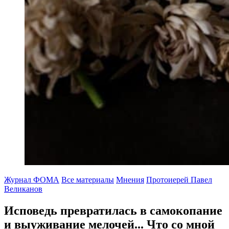
Журнал ФОМА
Все материалы
Мнения
Протоиерей Павел
Великанов
Исповедь превратилась в самокопание
и выуживание мелочей...
Что со мной