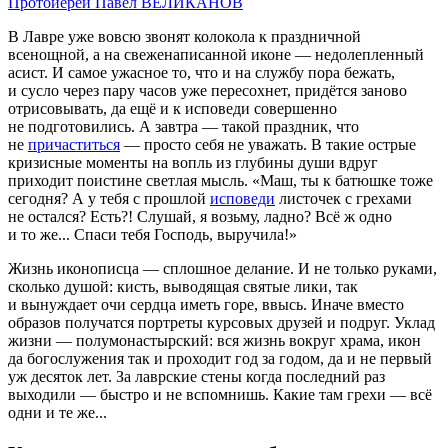
Протоиерей Павел ВЕЛИКАНОВ
В Лавре уже вовсю звонят колокола к праздничной
всенощной, а на свеженаписанной иконе — недолепленный
асист. И самое ужасное то, что и на службу пора бежать,
и сусло через пару часов уже пересохнет, придётся заново
отрисовывать, да ещё и к исповеди совершенно
не подготовились. А завтра — такой праздник, что
не
причаститься
— просто себя не уважать. В такие острые
кризисные моменты на вопль из глубины души вдруг
приходит поистине светлая мысль. «Маш, ты к батюшке тоже
сегодня? А у тебя с прошлой
исповеди
листочек с грехами
не остался? Есть?! Слушай, я возьму, ладно? Всё ж одно
и то же... Спаси тебя Господь, выручила!»
Жизнь иконописца — сплошное делание. И не только руками,
сколько душой: кисть, выводящая святые лики, так
и вынуждает очи сердца иметь горе, ввысь. Иначе вместо
образов получатся портреты курсовых друзей и подруг. Уклад
жизни — полумонастырский: вся жизнь вокруг храма, икон
да богослужения так и проходит год за годом, да и не первый
уж десяток лет. За лаврские стены когда последний раз
выходили — быстро и не вспомнишь. Какие там грехи — всё
одни и те же...