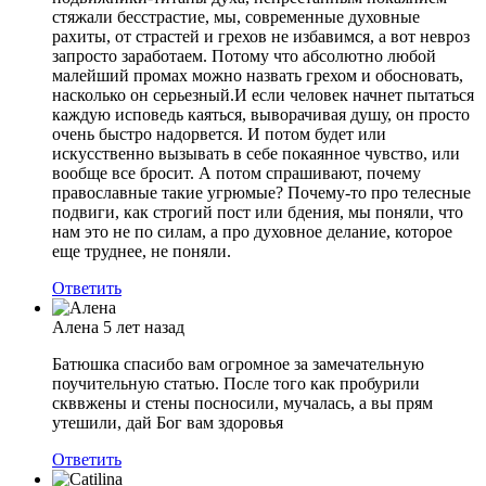
стяжали бесстрастие, мы, современные духовные
рахиты, от страстей и грехов не избавимся, а вот невроз
запросто заработаем. Потому что абсолютно любой
малейший промах можно назвать грехом и обосновать,
насколько он серьезный.И если человек начнет пытаться
каждую исповедь каяться, выворачивая душу, он просто
очень быстро надорвется. И потом будет или
искусственно вызывать в себе покаянное чувство, или
вообще все бросит. А потом спрашивают, почему
православные такие угрюмые? Почему-то про телесные
подвиги, как строгий пост или бдения, мы поняли, что
нам это не по силам, а про духовное делание, которое
еще труднее, не поняли.
Ответить
Алена
5 лет назад
Батюшка спасибо вам огромное за замечательную
поучительную статью. После того как пробурили
скввжены и стены посносили, мучалась, а вы прям
утешили, дай Бог вам здоровья
Ответить