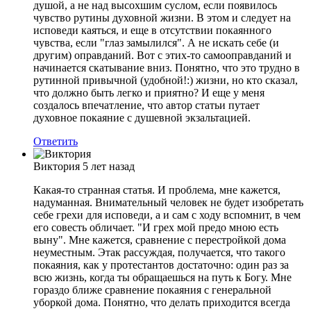
душой, а не над высохшим суслом, если появилось
чувство рутины духовной жизни. В этом и следует на
исповеди каяться, и еще в отсутствии покаянного
чувства, если "глаз замылился". А не искать себе (и
другим) оправданий. Вот с этих-то самооправданий и
начинается скатывание вниз. Понятно, что это трудно в
рутинной привычной (удобной!:) жизни, но кто сказал,
что должно быть легко и приятно? И еще у меня
создалось впечатление, что автор статьи путает
духовное покаяние с душевной экзальтацией.
Ответить
Виктория
5 лет назад
Какая-то странная статья. И проблема, мне кажется,
надуманная. Внимательный человек не будет изобретать
себе грехи для исповеди, а и сам с ходу вспомнит, в чем
его совесть обличает. "И грех мой предо мною есть
выну". Мне кажется, сравнение с перестройкой дома
неуместным. Этак рассуждая, получается, что такого
покаяния, как у протестантов достаточно: один раз за
всю жизнь, когда ты обращаешься на путь к Богу. Мне
гораздо ближе сравнение покаяния с генеральной
уборкой дома. Понятно, что делать приходится всегда