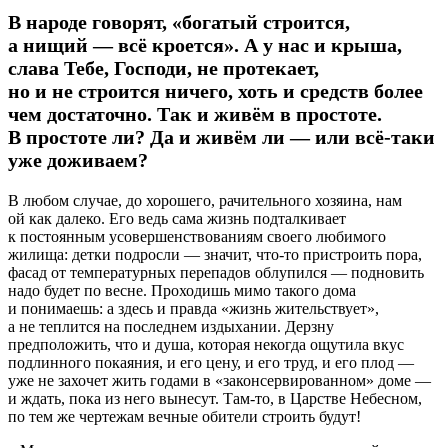
В народе говорят, «богатый строится,
а нищий — всё кроется». А у нас и крыша,
слава Тебе, Господи, не протекает,
но и не строится ничего, хоть и средств более
чем достаточно. Так и живём в простоте.
В простоте ли? Да и живём ли — или всё-таки
уже доживаем?
В любом случае, до хорошего, рачительного хозяина, нам
ой как далеко. Его ведь сама жизнь подталкивает
к постоянным усовершенствованиям своего любимого
жилища: детки подросли — значит, что-то пристроить пора,
фасад от температурных перепадов облупился — подновить
надо будет по весне. Проходишь мимо такого дома
и понимаешь: а здесь и правда «жизнь жительствует»,
а не теплится на последнем издыхании. Дерзну
предположить, что и душа, которая некогда ощутила вкус
подлинного покаяния, и его цену, и его труд, и его плод —
уже не захочет жить годами в «законсервированном» доме —
и ждать, пока из него вынесут. Там-то, в Царстве Небесном,
по тем же чертежам вечные обители строить будут!