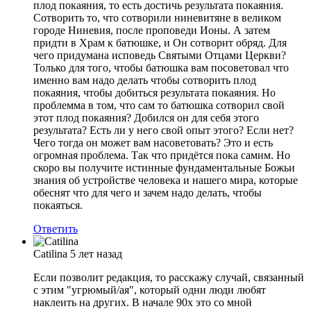
плод покаяния, то есть достичь результата покаяния.
Сотворить то, что сотворили ниневитяне в великом
городе Ниневия, после проповеди Ионы. А затем
придти в Храм к батюшке, и Он сотворит обряд. Для
чего придумана исповедь Святыми Отцами Церкви?
Только для того, чтобы батюшка вам посоветовал что
именно вам надо делать чтобы сотворить плод
покаяния, чтобы добиться результата покаяния. Но
проблемма в том, что сам то батюшка сотворил свой
этот плод покаяния? Добился он для себя этого
результата? Есть ли у него свой опыт этого? Если нет?
Чего тогда он может вам насоветовать? Это и есть
огромная проблема. Так что придётся пока самим. Но
скоро вы получите истинные фундаментальные Божьи
знания об устройстве человека и нашего мира, которые
обеснят что для чего и зачем надо делать, чтобы
покаяться.
Ответить
Catilina
5 лет назад
Если позволит редакция, то расскажу случай, связанный
с этим "угрюмый/ая", который одни люди любят
наклеить на других. В начале 90х это со мной