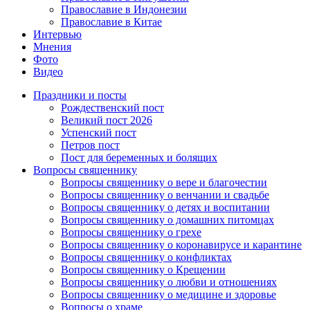
Православие в Индонезии
Православие в Китае
Интервью
Мнения
Фото
Видео
Праздники и посты
Рождественский пост
Великий пост 2026
Успенский пост
Петров пост
Пост для беременных и болящих
Вопросы священнику
Вопросы священнику о вере и благочестии
Вопросы священнику о венчании и свадьбе
Вопросы священнику о детях и воспитании
Вопросы священнику о домашних питомцах
Вопросы священнику о грехе
Вопросы священнику о коронавирусе и карантине
Вопросы священнику о конфликтах
Вопросы священнику о Крещении
Вопросы священнику о любви и отношениях
Вопросы священнику о медицине и здоровье
Вопросы о храме