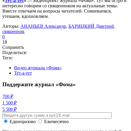
«
Тет-а-тет
»
— видеопроект журнала «Фома». Тут мы остро и
интересно говорим со священником на актуальные темы.
Вместе отвечаем на вопросы читателей. Сомневаемся,
утешаем, вдохновляем.
Авторы:
АНАНЬЕВ Александр
,
БАРИЦКИЙ Дмитрий,
священник
0
18
Сохранить
Поделиться:
Теги:
Видео журнала «Фома»
Тет-а-тет
Поддержите журнал «Фома»
700 ₽
1 500 ₽
5 500 ₽
Единоразово
Ежемесячно