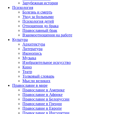
Зарубежная история
Психология
Болезнь и смерть
Уход за больными
Психология детей
Отношения до брака
Православный брак
Взаимоотношения на работе
Культура
Архитектура
Литература
Иконопись
Музыка
Изобразительное искусство
Кино
Театр
Толковый словарь
Мысли великих
Православие в мире
Православие в Америке
Православие в Африке
Православие в Белоруссии
Православие в Греции
Православие в Европе
Православие в Ингушетии