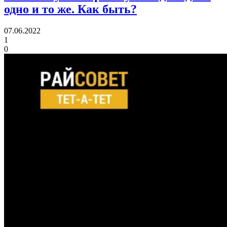
одно и то же.
Как быть?
07.06.2022
1
0