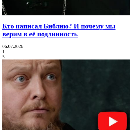
Кто написал Библию?
И почему мы
верим в её подлинность
06.07.2026
1
5