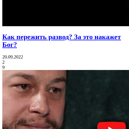
Как пережить развод?
За это накажет
Бог?
20.09.2022
2
9