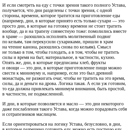
И если смотреть на еду с точки зрения такого полного Устава,
получается, что дни разделены с точки зрения, с одной
стороны, времени, которое тратится на приготовление еды
(например, дни, в которые принято есть только сухари — это
просто дни, в которые на готовку времени не стоит тратить
вообще, да и на трапезу совместную тоже: помолились вместе
в храме — разошлись исполнять молитвенный подвиг
по кельям, там перекусили сухариками, пришли в храм
на чтение канона, разошлись снова по кельям). Смысл
не только в том, чтобы голодать, а в том, чтобы не тратить
силы и время на быт, материальное, в частности, кухню.
Опять же, дни, в которые предписаны хлеб, фрукты
и овощи — это дни, в которые приготовление пищи можно
свести к минимуму и, например, если это был древний
монастырь, не разжигать очаг, чтобы не тратить на это время,
силы, да и деньги на дрова. Логика такая. А если уж готовим,
то еда должна привлекать минимум внимания, быть простой,
в частности, не подмасленной.
И дни, в которые позволяется и масло — это дни некоторого
даже послабления такого Устава, когда можно порадовать себя
и сотрапезников маслицем.
Если ориентироваться на логику Устава, безусловно, в дни,
в которые разрешено готовить еду, можно есть постную еду,