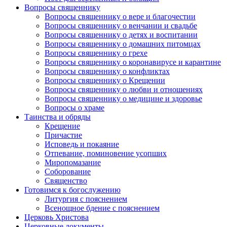
Вопросы священнику
Вопросы священнику о вере и благочестии
Вопросы священнику о венчании и свадьбе
Вопросы священнику о детях и воспитании
Вопросы священнику о домашних питомцах
Вопросы священнику о грехе
Вопросы священнику о коронавирусе и карантине
Вопросы священнику о конфликтах
Вопросы священнику о Крещении
Вопросы священнику о любви и отношениях
Вопросы священнику о медицине и здоровье
Вопросы о храме
Таинства и обряды
Крещение
Причастие
Исповедь и покаяние
Отпевание, поминовение усопших
Миропомазание
Соборование
Священство
Готовимся к богослужению
Литургия с пояснением
Всенощное бдение с пояснением
Церковь Христова
Церковные документы