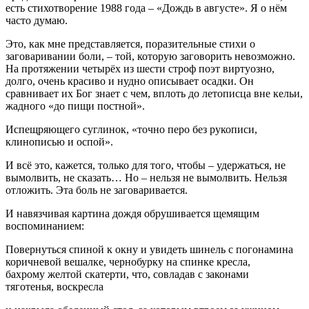
есть стихотворение 1988 года – «Дождь в августе». Я о нём
часто думаю.
Это, как мне представляется, поразительные стихи о
заговаривании боли, – той, которую заговорить невозможно.
На протяжении четырёх из шести строф поэт виртуозно,
долго, очень красиво и нудно описывает осадки. Он
сравнивает их Бог знает с чем, вплоть до летописца вне кельи,
жадного «до пищи постной».
Испещряющего суглинок, «точно перо без рукописи,
клинописью и оспой».
И всё это, кажется, только для того, чтобы – удержаться, не
вымолвить, не сказать… Но – нельзя не вымолвить. Нельзя
отложить. Эта боль не заговаривается.
И навязчивая картина дождя обрушивается щемящим
воспоминанием:
Повернуться спиной к окну и увидеть шинель с погонамина
коричневой вешалке, чернобурку на спинке кресла,
бахрому желтой скатерти, что, совладав с законами
тяготенья, воскресла