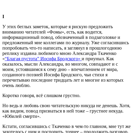
I
У этих беглых заметок, которые я рискую предложить
вниманию читателей «Фомы», есть, как водится,
информационный повод, обозначенный в подзаголовке и
предложенный мне коллегами по журналу. Уже согласившись
попробовать что-то написать, я заглянул в прошлогоднюю
реплику издавна любимого мною Александра Ткаченко
«
“Благая пустота” Иосифа Бродского»
и приуныл. Как
оказалось, мысли Александра, во многом, совпадают и с
моим, устоявшимся к сему дню – впечатлением от мира,
созданного поэзией Иосифа Бродского, чьи стихи я
перечитываю последние тридцать лет и многие из которых
очень люблю.
Коротко говоря, всё слишком грустно.
Но ведь и любовь свою читательскую никуда не денешь. Хотя,
как видим, повод признаться в ней тоже – грустнее некуда.
«Юбилей смерти».
Кстати, согласившись с Ткаченко в чем-то главном, мне тут же
захотелось с ним и поспорить, точнее – продолжить разговор,