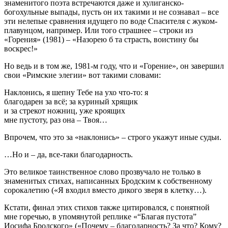
знаменитого поэта встречаются даже и хулиганско-
богохульные выпады, пусть он их такими и не сознавал – все
эти нелепые сравнения идущего по воде Спасителя с жуком-
плавунцом, например. Или того страшнее – строки из
«Горения» (1981) – «Назорею б та страсть, воистину бы
воскрес!»
Но ведь и в том же, 1981-м году, что и «Горение», он завершил
свои «Римские элегии» вот такими словами:
Наклонись, я шепну Тебе на ухо что-то: я
благодарен за всё; за куриный хрящик
и за стрекот ножниц, уже кроящих
мне пустоту, раз она – Твоя…
Впрочем, что это за «наклонись» – строго укажут иные судьи.
…Но и – да, все-таки благодарность.
Это великое таинственное слово прозвучало не только в
знаменитых стихах, написанных Бродским к собственному
сорокалетию («Я входил вместо дикого зверя в клетку…).
Кстати, финал этих стихов также цитировался, с понятной
мне горечью, в упомянутой реплике «“Благая пустота”
Иосифа Бродского» («Почему – благодарность? За что? Кому?