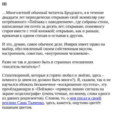
III
…Многолетний
обычный
читатель Бродского, я в течение
двадцати лет периодически открываю свой экземпляр уже
потрёпанного «Пейзажа с наводнением», где собраны стихи,
написанные им почти за десять лет; открываю, понемногу
старея вместе с этой книжкой; открываю, как и раньше,
прикипая к одним стихам и остывая к другим.
И это, думаю, самое обычное дело. Имярек имеет право на
выбор, обусловленный своим собственным вкусом,
настроением, совестью, «внутренним человеком».
Разве не так и должно быть в странных отношениях
«писатель-читатель»?
Стихотворений, которые я горячо любил и люблю, здесь –
немного (а зачем их должно быть много?). Я, скажем, так и не
научился обожать бесконечное «воскрешение пустоты», эту
преобладающую в «Пейзаже» «прямую линию сигнала на
экране осциллографа» (очень точные, по-моему, слова одного
из давних рецензентов). Словом, то, о
чем писал в своей
реплике Саша Ткаченко
, здесь, кажется, ощутимо цветёт
пышным цветом.