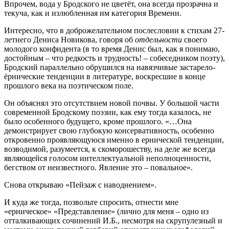
Впрочем, вода у Бродского не цветёт, она всегда прозрачна и
текуча, как и излюбленная им категория Времени.
Интересно, что в доброжелательном послесловии к стихам 27-
летнего Дениса Новикова, говоря об
отдельности
своего
молодого конфидента (в то время Денис был, как я понимаю,
достойным – что редкость и трудность! – собеседником поэту),
Бродский параллельно обрушился на навязчивые застарело-
ёрнические тенденции в литературе, воскресшие в конце
прошлого века на поэтическом поле.
Он объяснял это отсутствием новой почвы. У большой части
современной Бродскому поэзии, как ему тогда казалось, не
было особенного будущего, кроме прошлого. «…Она
демонстрирует свою глубокую консервативность, особенно
откровенно проявляющуюся именно в ернической тенденции,
возводимой, разумеется, к скоморошеству, на деле же всегда
являющейся голосом интеллектуальной неполноценности,
бегством от неизвестного. Явление это – повальное».
Снова открываю «Пейзаж с наводнением».
И куда же тогда, позвольте спросить, отнести мне
«ерническое» «Представление» (лично для меня – одно из
отталкивающих сочинений И.Б., несмотря на скрупулезный и