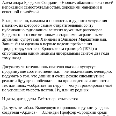
Александра Бродская-Соццани, «Нюша», обаявшая всех своей
непоказной самостоятельностью, хорошими манерами и
огненной причёской.
Было, конечно, навалом и пошлости, и дурного «служения
памяти», из которого самым отвратительным сочту
публикацию аудиозаписи венских кухонных разговоров
Бродского – со своими новыми старшими заграничными
друзьями, супругами Хайнцем и Элизабет Маркштейнами.
Запись была сделана в первые недели пребывания
тридцатидвухлетнего Бродского за границей (1972) и
опубликована одним модным либеральным сайтом два года
тому назад.
Досужему читателю-пользователю оказали «услугу»
продвинутые соотечественники, – не пожелавшие, очевидно,
подумать о том, что давние и очень резкие сиюминутные
реакции будущего нобелиата – на произведения и личности
тех или иных «собратьев по перу», – могут травмировать ещё
не успевших умереть поэтов. Ну, или их родных.
И даты, даты, даты. Всё теперь отмечается.
Да, чуть не забыл. Вышедшую в прошлом году книгу вдовы
создателя «Ардиса» – Эллендеи Проффер «Бродский среди