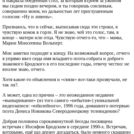
и накрыла обеденный стол, за которым втроем за ужином
мы сидим поздно вечером, и ты говоришь сонливым,
совершенно моим, но дальностью лет приглушенным
голосом: «Ну и ливень».
Признаюсь, что и сейчас, выписывая сюда эти строки, я
чувствую комок в горле. Я не знаю, чей это голос, там, в
конце – матери или отца. Чувствую отчего-то, что – мамы,
Марии Моисеевны Вольперт.
Мои заметки подходят к концу. На возможный вопрос, отчего
я упрямо ввел сюда имя младшего поэта-собрата и доброго
знакомого Бродского в его последние годы, отвечу честно: не
вполне знаю, отчего.
Хотя какие-то объяснения и «связи» все-таки прозвучали, не
так ли?.
А может, одна из причин – это неожиданное недавнее
«выныривание» (из того самого «небытия») уникальной
видеозаписи: «юбилейного», 1996 года, домашнего интервью
поэта Дениса Новикова Северодонецкому телевидению?
Добрая половина сорокаминутной беседы посвящена
встречам с Иосифом Бродским в середине 1990-х. Встречам,
которыми, ещё раз дерзну догадаться, было немного скрашено