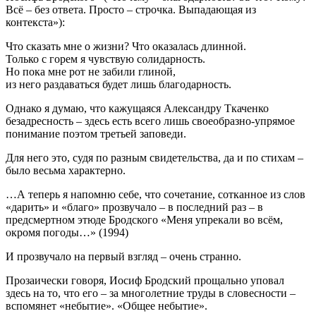
Всё – без ответа. Просто – строчка. Выпадающая из
контекста»):
Что сказать мне о жизни? Что оказалась длинной.
Только с горем я чувствую солидарность.
Но пока мне рот не забили глиной,
из него раздаваться будет лишь благодарность.
Однако я думаю, что кажущаяся Александру Ткаченко
безадресность – здесь есть всего лишь своеобразно-упрямое
понимание поэтом третьей заповеди.
Для него это, судя по разным свидетельства, да и по стихам –
было весьма характерно.
…А теперь я напомню себе, что сочетание, сотканное из слов
«дарить» и «благо» прозвучало – в последний раз – в
предсмертном этюде Бродского «Меня упрекали во всём,
окромя погоды…» (1994)
И прозвучало на первый взгляд – очень странно.
Прозаически говоря, Иосиф Бродский прощально уповал
здесь на то, что его – за многолетние труды в словесности –
вспомянет «небытие». «Общее небытие».