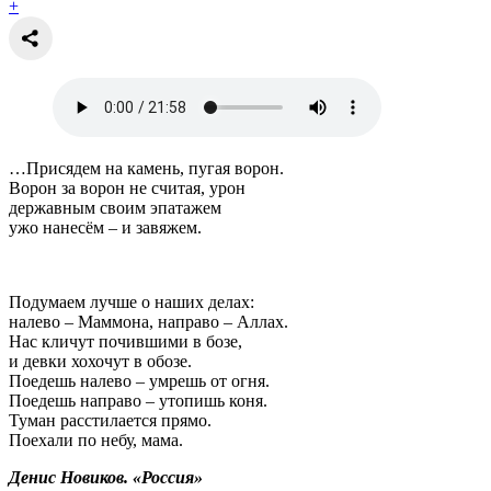
+
…Присядем на камень, пугая ворон.
Ворон за ворон не считая, урон
державным своим эпатажем
ужо нанесём – и завяжем.
Подумаем лучше о наших делах:
налево – Маммона, направо – Аллах.
Нас кличут почившими в бозе,
и девки хохочут в обозе.
Поедешь налево – умрешь от огня.
Поедешь направо – утопишь коня.
Туман расстилается прямо.
Поехали по небу, мама.
Денис Новиков. «Россия»