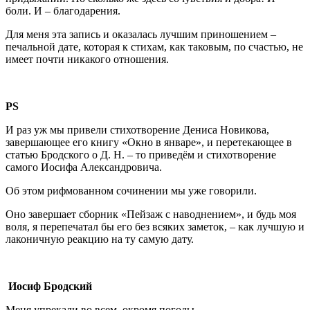
боли. И – благодарения.
Для меня эта запись и оказалась лучшим приношением –
печальной дате, которая к стихам, как таковым, по счастью, не
имеет почти никакого отношения.
PS
И раз уж мы привели стихотворение Дениса Новикова,
завершающее его книгу «Окно в январе», и перетекающее в
статью Бродского о Д. Н. – то приведём и стихотворение
самого Иосифа Александровича.
Об этом рифмованном сочинении мы уже говорили.
Оно завершает сборник «Пейзаж с наводнением», и будь моя
воля, я перепечатал бы его без всяких заметок, – как лучшую и
лаконичную реакцию на ту самую дату.
Иосиф Бродский
Меня упрекали во всем, окромя погоды,