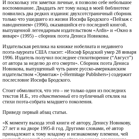
И поскольку эти заметки личные, я позволю себе небольшое
воспоминание. Двадцать лет тому назад в моей библиотеке
появились два редких издания: двухсотстраничный сборник
только что ушедшего из жизни Иосифа Бродского «Пейзаж с
наводнением» (1996), оказавшийся его последней книгой,
выпущенной легендарным издательством «Ardis» и «Окно в
январе» (1995) – сборник поэта Дениса Новикова.
Издательская реплика на книжке нобелиата и недавнего
поэта-лауреата США гласит: «Иосиф Бродский умер 28 января
1996. Издатель получил последнее стихотворение (“Август”)
от автора за неделю до его смерти». Сборник поэта Дениса
Новикова, выпущенный чуть ранее русско-американским
издательством «Эрмитаж» («Hermitage Publishers») содержит
послесловие Иосифа Бродского.
Стоит обмолвится, что это – не только один из последних
текстов И.Б., это
единственный
его публичный отклик на
стихи поэта-собрата младшего поколения.
Приведу первый абзац статьи.
«К моменту выхода этой книги её автору, Денису Новикову,
27 лет и на дворе 1995-й год. Другими словами, её автор
принадлежит к тому младому и незнакомому племени, чей