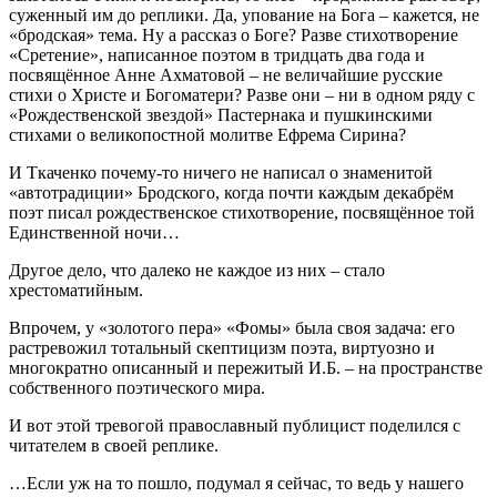
суженный им до реплики. Да, упование на Бога – кажется, не
«бродская» тема. Ну а рассказ о Боге? Разве стихотворение
«Сретение», написанное поэтом в тридцать два года и
посвящённое Анне Ахматовой – не величайшие русские
стихи о Христе и Богоматери? Разве они – ни в одном ряду с
«Рождественской звездой» Пастернака и пушкинскими
стихами о великопостной молитве Ефрема Сирина?
И Ткаченко почему-то ничего не написал о знаменитой
«автотрадиции» Бродского, когда почти каждым декабрём
поэт писал рождественское стихотворение, посвящённое той
Единственной ночи…
Другое дело, что далеко не каждое из них – стало
хрестоматийным.
Впрочем, у «золотого пера» «Фомы» была своя задача: его
растревожил тотальный скептицизм поэта, виртуозно и
многократно описанный и пережитый И.Б. – на пространстве
собственного поэтического мира.
И вот этой тревогой православный публицист поделился с
читателем в своей реплике.
…Если уж на то пошло, подумал я сейчас, то ведь у нашего