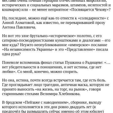
местами очень точный гербарий отечественных мифологий,
исторических и социальных маразмов, штампов, нелепостей и
кошмаров) или – не менее неприятное «Посвящается Чехову»?
Ну, последнее, можно ещё как-то отнести к «солидарности» с
Анной Ахматовой, как известно, не переваривавшей прозу
Антона Павловича.
Но вот это злое брутально-«историческое» полотно, с его
сатирико-посмодернистскими кунштюками и диалогами – его
мне куда? Неужто неопубликованное «имперское» послание
«На независимость Украины» и это «Представление» писала
одна рука?
Поневоле вспомнишь финал статьи Пушкина о Радищеве: «…
нет убедительности в поношениях, и нет истины, где нет
любви». Со мной, конечно, можно спорить.
Но она, истина, почти всегда встречается там, где есть боль.
Где проглядывает лицо трагедии, античная маска, которую не
принято выносить «на жизнь, на торг, на рынок», говоря
старинными стихами Велимира Хлебникова.
В бродском «Пейзаже с наводнением», сборнике, выходу
которого исполняется в эти дни ровно двадцать лет (я
предпочёл бы размышлять сейчас именно об этом юбилее)