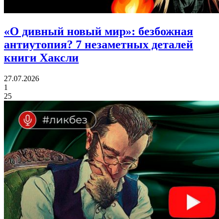
«О дивный новый мир»: безбожная
антиутопия?
7 незаметных деталей
книги Хаксли
27.07.2026
1
25