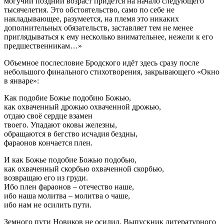
могучий поздний возраст придётся на начало следующего
тысячелетия. Это обстоятельство, само по себе не
накладывающее, разумеется, на племя это никаких
дополнительных обязательств, заставляет тем не менее
приглядываться к ему несколько внимательнее, нежели к его
предшественникам…»
Объемное послесловие Бродского идёт здесь сразу после
небольшого финального стихотворения, закрывающего «Окно
в январе»:
Как подобие Божье подобию Божью,
как охваченный дрожью охваченной дрожью,
отдаю своё сердце взамен
твоего. Упадают оковы железны,
обращаются в бегство исчадия бездны,
фараонов кончается плен.
И как Божье подобие Божью подобью,
как охваченный скорбью охваченной скорбью,
возвращаю его из груди.
Ибо плен фараонов – отечество наше,
ибо наша молитва – молитва о чаше,
ибо нам не осилить пути.
Земного пути Новиков не осилил. Выпускник литературного