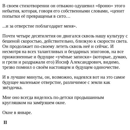
В своем стихотворении он отважно одушевил «броню» этого
небытия, которая, говоря его собственными словами, «ценит
попытки её превращенья в сито…
...и за отверстие поблагодарит меня».
Почти четыре десятилетия он двигался сквозь нашу культуру с
бешеной скоростью, действительно, близкую к скорости света.
Он продолжает по-своему лететь сквозь неё и сейчас. И
несмотря на всех талантливых и бездарных эпигонов, на все
прижизненные и будущие «учёные записки» (которые, думаю,
и грели и раздражали его) Иосиф Александрович, видимо,
трезво помнил о своём настоящем и будущем одиночестве.
И в лучшие минуты, он, возможно, надеялся вот на это самое
будущее маленькое отверстие, различимое с земли как
звёздочка.
Мне оно всегда виделось по-детски продышанным
кругляшком на замёрзшем окне.
Окне в январе.
II