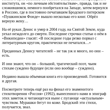
института, он «по личным обстоятельствам», правда, так и не
сложившимся, немного пообретался на Западе, затем вернулся
в Россию, где в постоянно печатавшем Бродского питерском
«Пушкинском Фонде» вышло несколько его книг. Обрёл
верную жену…
На её руках Денис и умер в 2004 году, на Святой Земле, куда
уехал незадолго до смерти. Последние строчки статьи о нём в
«Википедии» гласят: «В последние годы резко порвал с
литературным кругом, практически не печатался…»
Преданных Денису читателей – не так уж и много, но они –
есть.
И они знают, что он – большой, трагический поэт, чьим
стихам суждено будущее (если оно вообще – суждено).
Недавно вышла объемная книга его произведений. Готовится
и другая.
Посмотрите теперь ещё раз на финал его знаменитого
стихотворения «Россия» (1992), вынесенного нами в эпиграф
этих заметок и читающегося ныне с пугающе «актуальным»
чувством. Мурашки бегут по коже. Бродский эти стихи,
получается, знал.