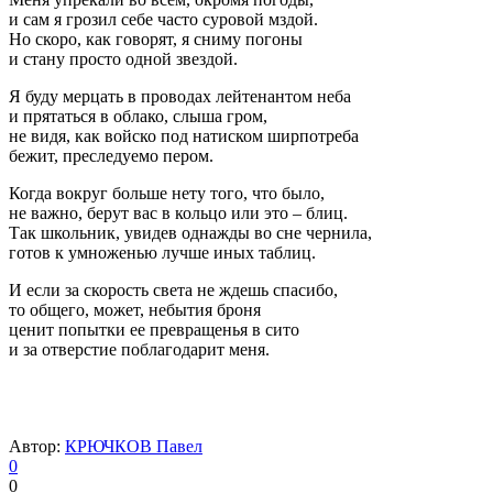
и сам я грозил себе часто суровой мздой.
Но скоро, как говорят, я сниму погоны
и стану просто одной звездой.
Я буду мерцать в проводах лейтенантом неба
и прятаться в облако, слыша гром,
не видя, как войско под натиском ширпотреба
бежит, преследуемо пером.
Когда вокруг больше нету того, что было,
не важно, берут вас в кольцо или это – блиц.
Так школьник, увидев однажды во сне чернила,
готов к умноженью лучше иных таблиц.
И если за скорость света не ждешь спасибо,
то общего, может, небытия броня
ценит попытки ее превращенья в сито
и за отверстие поблагодарит меня.
Автор:
КРЮЧКОВ Павел
0
0