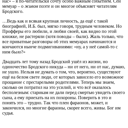
нас» – я по-читательски сочту особо важным событием. Сей
мемуар – о
живом
поэте и он многое объясняет читателям
Бродского.
…Ведь как и всякая крупная личность, да ещё с такой
биографией, И.Б. был, мягко говоря, трудным человеком. Но
Профферы его любили, и любви своей, как видно по этой
книжке, не растеряли (хотя поводы – были). Жаль только, что
все приватные разговоры об этих мемуарах начинаются и
кончаются нынче подмигиваниями: «ну, а у неё самой-то с
ним
было
?»
Двадцать лет тому назад Бродский ушёл из жизни, но
одиночество Бродского никуда – ни от него, ни от нас, думаю,
не ушло. Нельзя не думать о том, что, вероятно, существуют
ещё на белом свете люди, от которых зависело его возможное
прощание с престарелыми родителями. Теперь мы знаем,
сколько он потратил на это усилий, и что всё оказалось
бесполезным: старикам не дали перед смертью увидеть своего
сына, а ему приехать на их похороны. Поверить в это и
понять это – трудно. Так что плен фараонов, может, и
закончился, но многие фараоны, скорее всего, живы. Бог им
судья.