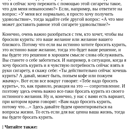
что я сейчас хочу пережить с помощью этой сигареты такое,
что для меня невыносимо?» Если, например, вы ответите на
вопрос: «У меня все нормально, я просто хочу получить
удовольствие», тогда задайте себе другой вопрос: «А что мне
может доставить равное этой сигарете удовольствие?»
Конечно, очень важно разобраться с тем, кто хочет, чтобы вы
бросили курить: это ваше желание или желание вашего
близкого. Потому что если вы истинно хотите бросить курить,
это истинно ваше желание, тогда это будет ваше решение, и
вы будете это решение в хорошем смысле слова обслуживать.
Вы станете о себе заботиться. И например, в ситуации, когда я
хочу бросить курить и я чувствую потребность сейчас взять в
руки сигарету, я скажу себе: «Ты действительно сейчас хочешь
курить? А давай, может быть, попьем кофе или пожуем
жвачку». Вот если все вокруг говорят: «Тебе надо бросить
курить», то, как правило, реакция на это — сопротивление. И
поэтому здесь очень важно все-таки бросать курить из своего
истинного желания. Ну и, конечно, у нас с вами есть вариант,
при котором врачи говорят: «Вам надо бросить курить,
потому что…» Здесь давайте будем ориентироваться на
вопросы жизни. То есть если для вас ценна ваша жизнь, тогда
вы будете бросать курить.
| Читайте также: