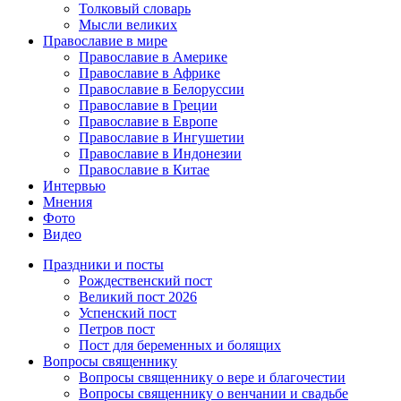
Толковый словарь
Мысли великих
Православие в мире
Православие в Америке
Православие в Африке
Православие в Белоруссии
Православие в Греции
Православие в Европе
Православие в Ингушетии
Православие в Индонезии
Православие в Китае
Интервью
Мнения
Фото
Видео
Праздники и посты
Рождественский пост
Великий пост 2026
Успенский пост
Петров пост
Пост для беременных и болящих
Вопросы священнику
Вопросы священнику о вере и благочестии
Вопросы священнику о венчании и свадьбе