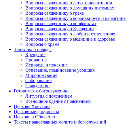
Вопросы священнику о детях и воспитании
Вопросы священнику о домашних питомцах
Вопросы священнику о грехе
Вопросы священнику о коронавирусе и карантине
Вопросы священнику о конфликтах
Вопросы священнику о Крещении
Вопросы священнику о любви и отношениях
Вопросы священнику о медицине и здоровье
Вопросы о храме
Таинства и обряды
Крещение
Причастие
Исповедь и покаяние
Отпевание, поминовение усопших
Миропомазание
Соборование
Священство
Готовимся к богослужению
Литургия с пояснением
Всенощное бдение с пояснением
Церковь Христова
Церковные документы
Церковь и Общество
Тексты православных молитв и богослужений