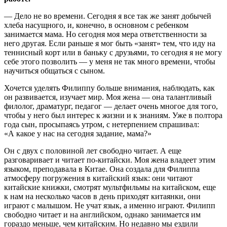
— Дело не во времени. Сегодня я все так же занят добычей
хлеба насущного, и, конечно, в основном с ребенком
занимается мама. Но сегодня моя мера ответственности за
него другая. Если раньше я мог быть «занят» тем, что иду на
теннисный корт или в баньку с друзьями, то сегодня я не могу
себе этого позволить — у меня не так много времени, чтобы
научиться общаться с сыном.
Хочется уделять Филиппу больше внимания, наблюдать, как
он развивается, изучает мир. Моя жена — она талантливый
филолог, драматург, педагог — делает очень многое для того,
чтобы у него был интерес к жизни и к знаниям. Уже в полтора
года сын, просыпаясь утром, с нетерпением спрашивал:
«А какое у нас на сегодня задание, мама?»
Он с двух с половиной лет свободно читает. А еще
разговаривает и читает по-китайски. Моя жена владеет этим
языком, преподавала в Китае. Она создала для Филиппа
атмосферу погружения в китайский язык: они читают
китайские книжки, смотрят мультфильмы на китайском, еще
к нам на несколько часов в день приходят китаянки, они
играют с малышом. Не учат язык, а именно играют. Филипп
свободно читает и на английском, однако занимается им
гораздо меньше, чем китайским. Но недавно мы ездили