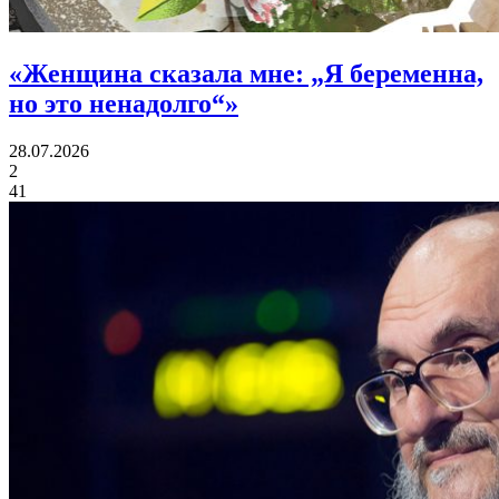
«
Женщина сказала мне:
„Я беременна,
но это ненадолго“»
28.07.2026
2
41