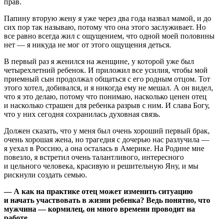
прав.
Папину вторую жену я уже через два года назвал мамой, и до
сих пор так называю, потому что она этого заслуживает. Но
все равно всегда жил с ощущением, что одной моей половины
нет — я никуда не мог от этого ощущения деться.
В первый раз я женился на женщине, у которой уже был
четырехлетний ребенок. И приложил все усилия, чтобы мой
приемный сын продолжал общаться с его родным отцом. Тот
этого хотел, добивался, и я никогда ему не мешал. А он видел,
что я это делаю, потому что понимаю, насколько ценен отец
и насколько страшен для ребенка разрыв с ним. И слава Богу,
что у них сегодня сохранилась духовная связь.
Должен сказать, что у меня был очень хороший первый брак,
очень хорошая жена, но трагедия с дочерью нас разлучила —
я уехал в Россию, а она осталась в Америке. На Родине мне
повезло, я встретил очень талант­ливого, интересного
и цельного человека, красивую и решительную Яну, и мы
рискнули создать семью.
— А как на практике отец может изменить ситуацию
и начать участвовать в жизни ребенка? Ведь понятно, что
мужчина — кормилец, он много времени проводит на
работе.