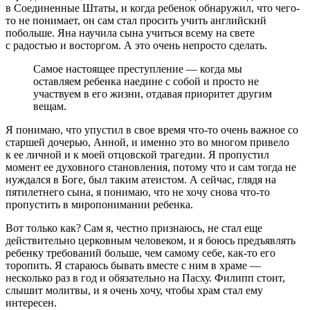
в Соединенные Штаты, и когда ребенок обнаружил, что чего-
то не понимает, он сам стал просить учить английский
побольше. Яна научила сына учиться всему на свете
с радостью и восторгом. А это очень непросто сделать.
Самое настоящее преступление — когда мы
оставляем ребенка наедине с собой и просто не
участвуем в его жизни, отдавая приоритет другим
вещам.
Я понимаю, что упустил в свое время что-то очень важное со
старшей дочерью, Анной, и именно это во многом привело
к ее личной и к моей отцовской трагедии. Я пропустил
момент ее духовного становления, потому что и сам тогда не
нуждался в Боге, был таким атеистом. А сейчас, глядя на
пятилетнего сына, я понимаю, что не хочу снова что-то
пропустить в миропонимании ребенка.
Вот только как? Сам я, честно признаюсь, не стал еще
действительно церковным человеком, и я боюсь предъявлять
ребенку требований больше, чем самому себе, как-то его
торопить. Я стараюсь бывать вместе с ним в храме —
несколько раз в год и обязательно на Пасху. Филипп стоит,
слышит молитвы, и я очень хочу, чтобы храм стал ему
интересен.