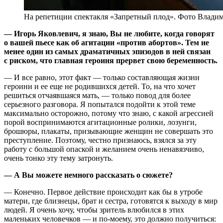
На репетиции спектакля «Запретный плод». Фото Влади
— Игорь Яковлевич, я знаю, Вы не любите, когда говорят
о вашей пьесе как об агитации «против абортов». Тем не
менее один из самых драматичных эпизодов в ней связан
с риском, что главная героиня прервет свою беременность.
— И все равно, этот факт — только составляющая жизни
героини и ее еще не родившихся детей. То, на что хочет
решиться отчаявшаяся мать, — только повод для более
серьезного разговора. Я попытался подойти к этой теме
максимально осторожно, потому что знаю, с какой агрессией
порой воспринимаются агитационные ролики, лозунги,
брошюры, плакаты, призывающие женщин не совершать это
преступление. Поэтому, честно признаюсь, взялся за эту
работу с большой опаской и желанием очень ненавязчиво,
очень тонко эту тему затронуть.
— А Вы можете немного рассказать о сюжете?
— Конечно. Первое действие происходит как бы в утробе
матери, где близнецы, брат и сестра, готовятся к выходу в мир
людей. Я очень хочу, чтобы зритель влюбился в этих
маленьких человечков — и по-моему, это должно получиться: