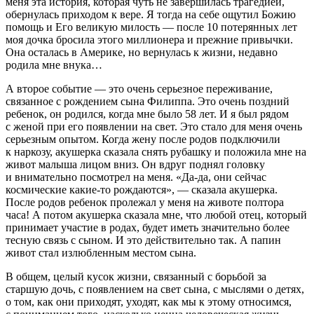
меня эта история, которая чуть не завершилась трагедией,
обернулась приходом к вере. Я тогда на себе ощутил Божию
помощь и Его великую милость — после 10 потерянных лет
моя дочка бросила этого миллионера и прежние привычки.
Она осталась в Америке, но вернулась к жизни, недавно
родила мне внука…
А второе событие — это очень серьезное переживание,
связанное с рождением сына Филиппа. Это очень поздний
ребенок, он родился, когда мне было 58 лет. И я был рядом
с женой при его появлении на свет. Это стало для меня очень
серьезным опытом. Когда жену после родов подключили
к наркозу, акушерка сказала снять рубашку и положила мне на
живот малыша лицом вниз. Он вдруг поднял головку
и внимательно посмотрел на меня. «Да-да, они сейчас
космические какие-то рождаются», — сказала акушерка.
После родов ребенок пролежал у меня на животе полтора
часа! А потом акушерка сказала мне, что любой отец, который
принимает участие в родах, будет иметь значительно более
тесную связь с сыном. И это действительно так. А папин
живот стал излюбленным местом сына.
В общем, целый кусок жизни, связанный с борьбой за
старшую дочь, с появлением на свет сына, с мыслями о детях,
о том, как они приходят, уходят, как мы к этому относимся,