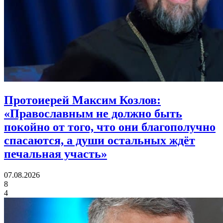
Протоиерей Максим Козлов:
«Православным не должно быть
покойно от того, что они благополучно
спасаются, а души остальных ждёт
печальная участь»
07.08.2026
8
4