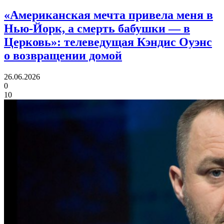
«Американская мечта привела меня в
Нью-Йорк, а смерть бабушки — в
Церковь»:
телеведущая Кэндис Оуэнс
о возвращении домой
26.06.2026
0
10