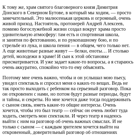
К тому же, храм святого благоверного князя Димитрия
Донского в Северном Бутове, в который мы ходим, — просто
замечательный. Это малюсенькая церковь и огромный, очень
живой приход. Настоятель, протоиерей Андрей Алексеев,
помимо богослужебной жизни создал вокруг храма просто
удивительную атмосферу: там есть и спортивная школа,
и занятия по фехтованию, и по рукопашному бою, и по
стрельбе из лука, и школа пения — в общем, чего только нет.
А еще животные разные живут — белки, еноты… И столько
детей, молодежи в храме! И сын к этой обстановке
присматривается. И уже задает какие-то вопросы, а я стараюсь
очень аккуратно, спокойно что-то ему объяснять.
Поэтому мне очень важно, чтобы и он услышал мою пьесу,
увидел спектакль и спросил меня о каких-то вещах. Ведь не
так просто выходить с ребенком на серьезный разговор. Пока
он откровенен с нами, но потом будут разные периоды, будут
и тайны, и секреты. Но мне хочется даже тогда поддерживать
с сыном связь, иметь какие-то общие интересы. Очень
хочется, чтобы это был театр — сейчас он очень любит туда
ходить, смотреть мои спектакли. И через театр я надеюсь
выйти с ним на разговор об очень важных смыслах. И не
только с сыном — с каждым зрителем хочется выйти на
откровенный, доверительный разговор об отношениях