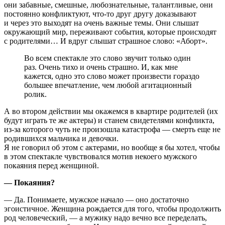
они забавные, смешные, любознательные, талантливые, они
постоянно конфликтуют, что-то друг другу доказывают
и через это выходят на очень важные темы. Они слышат
окружающий мир, переживают события, которые происходят
с родителями… И вдруг слышат страшное слово: «Аборт».
Во всем спектакле это слово звучит только один
раз. Очень тихо и очень страшно. И, как мне
кажется, одно это слово может произвести гораздо
большее впечатление, чем любой агитационный
ролик.
А во втором действии мы окажемся в квартире родителей (их
будут играть те же актеры) и станем свидетелями конфликта,
из-за которого чуть не произошла катастрофа — смерть еще не
родившихся мальчика и девочки.
Я не говорил об этом с актерами, но вообще я бы хотел, чтобы
в этом спектакле чувствовался мотив некоего мужского
покаяния перед женщиной.
— Покаяния?
— Да. Понимаете, мужское начало — оно достаточно
эгоистичное. Женщина рождается для того, чтобы продолжить
род человечес­кий, — а мужику надо вечно все переделать,