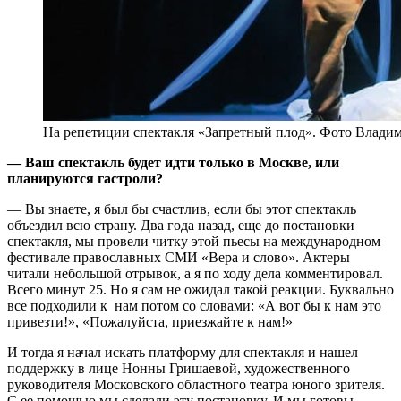
На репетиции спектакля «Запретный плод». Фото Влади
— Ваш спектакль будет идти только в Москве, или
планируются гастроли?
— Вы знаете, я был бы счастлив, если бы этот спектакль
объездил всю страну. Два года назад, еще до постановки
спектакля, мы провели читку этой пьесы на международном
фестивале православных СМИ «Вера и слово». Актеры
читали небольшой отрывок, а я по ходу дела комментировал.
Всего минут 25. Но я сам не ожидал такой реакции. Буквально
все подходили к нам потом со словами: «А вот бы к нам это
привезти!», «Пожалуйста, приезжайте к нам!»
И тогда я начал искать платформу для спектакля и нашел
поддержку в лице Нонны Гришаевой, художественного
руководителя Московского областного театра юного зрителя.
С ее помощью мы сделали эту постановку. И мы готовы