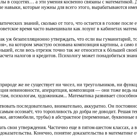
алы в соцсетях… а эти умения косвенно связаны с математикой. 
ные навыки, которые нужны для всего этого, вырабатываются им
тических знаний, сколько от того, что остается в голове после 
 советское время часто вывешивали как лозунг в кабинетах матем
так уж безапелляционно утверждать, что если вы гуманитарий, т
я», на котором зачастую основана композиция картины, а само п
ньшей, если весь отрезок точно так же относится к бόльшей сво
расчета налогов и кредитов. Психологу может понадобиться зна
 природе же не существует ни чисел, ни треугольников, ни функ
пция невиновности, аперцепция, композиция — они тоже ведь на 
стам, психологам, художникам... Математика развивает способн
твовать последовательно, внимательно, аккуратно. Он постоянн
 самым осознаёт, что торопливость до добра не доводит. Решая т
оки, автомобили, трубы) в абстрактное (переменные, буквенные 
ь свои утверждения. Частично еще в пятом-шестом классах, а в
доказательства. Конечно, понятие доказательства в математике о