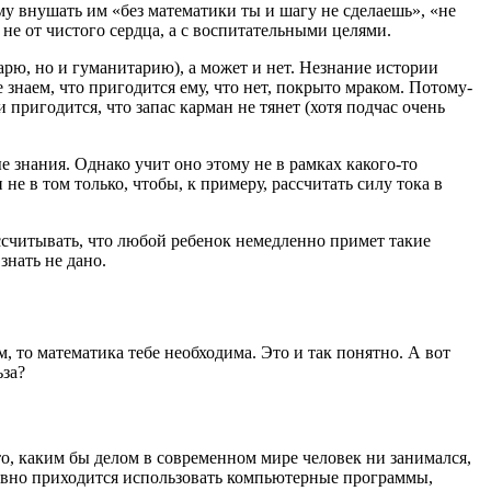
ому внушать им «без математики ты и шагу не сделаешь», «не
 не от чистого сердца, а с воспитательными целями.
арю, но и гуманитарию), а может и нет. Незнание истории
е знаем, что пригодится ему, что нет, покрыто мраком. Потому-
 пригодится, что запас карман не тянет (хотя подчас очень
е знания. Однако учит оно этому не в рамках какого-то
е в том только, чтобы, к примеру, рассчитать силу тока в
ссчитывать, что любой ребенок немедленно примет такие
знать не дано.
, то математика тебе необходима. Это и так понятно. А вот
ьза?
то, каким бы делом в современном мире человек ни занимался,
равно приходится использовать компьютерные программы,