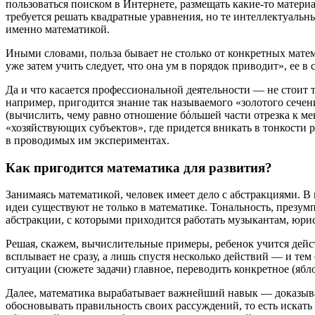
пользоваться поиском в Интернете, размещать какие-то матери
требуется решать квадратные уравнения, но те интеллектуаль
именно математикой.
Иными словами, польза бывает не столько от конкретных матема
уже затем учить следует, что она ум в порядок приводит», ее в
Да и что касается профессиональной деятельности — не стоит 
например, пригодится знание так называемого «золотого сечени
(вычислить, чему равно отношение бόльшей части отрезка к ме
«хозяйствующих субъектов», где придется вникать в тонкости 
в проводимых им экспериментах.
Как пригодится математика для развития?
Занимаясь математикой, человек имеет дело с абстракциями. В
идеи существуют не только в математике. Тональность, презум
абстракции, с которыми приходится работать музыкантам, юри
Решая, скажем, вычислительные примеры, ребенок учится дейс
всплывает не сразу, а лишь спустя несколько действий — и тем
ситуации (сюжете задачи) главное, переводить конкретное (ябл
Далее, математика вырабатывает важнейший навык — доказыват
обосновывать правильность своих рассуждений, то есть искать 