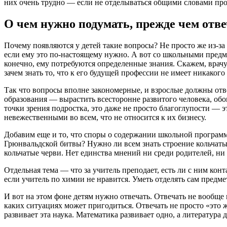
них очень трудно — если не отделываться общими словами про
О чем нужно подумать, прежде чем отв
Почему появляются у детей такие вопросы? Не просто же из-за 
если ему это по-настоящему нужно. А вот со школьными предмета
конечно, ему потребуются определенные знания. Скажем, врач
зачем знать то, что к его будущей профессии не имеет никакого
Так что вопросы вполне закономерные, и взрослые должны отвеча
образования — вырастить всесторонне развитого человека, обо
точки зрения подростка, это даже не просто благоглупости — 
невежественными во всем, что не относится к их бизнесу.
Добавим еще и то, что споры о содержании школьной программ
Грюнвальдской битвы? Нужно ли всем знать строение кольчаты
кольчатые черви. Нет единства мнений ни среди родителей, ни 
Отдельная тема — что за учитель преподает, есть ли с ним конт
если учитель по химии не нравится. Уметь отделять сам предме
И вот на этом фоне детям нужно отвечать. Отвечать не вообще 
каких ситуациях может пригодиться. Отвечать не просто «это ж
развивает эта наука. Математика развивает одно, а литература 