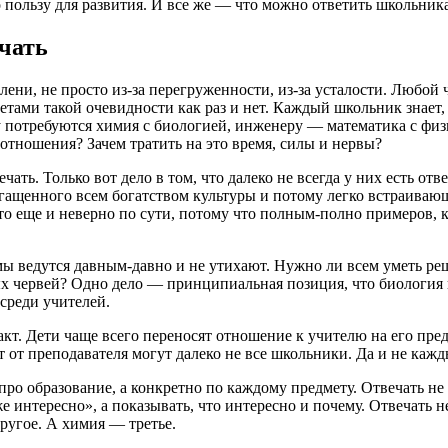
 пользу для развития. И все же — что можно ответить школьника
ечать
лени, не просто из-за перегруженности, из-за усталости. Любой
ми такой очевидности как раз и нет. Каждый школьник знает, что
у потребуются химия с биологией, инженеру — математика с фи
 отношения? Зачем тратить на это время, силы и нервы?
ть. Только вот дело в том, что далеко не всегда у них есть отв
гащенного всем богатством культуры и потому легко встраивающ
это еще и неверно по сути, потому что полным-полно примеров, 
ы ведутся давным-давно и не утихают. Нужно ли всем уметь ре
х червей? Одно дело — принципиальная позиция, что биология 
среди учителей.
акт. Дети чаще всего переносят отношение к учителю на его пред
т от преподавателя могут далеко не все школьники. Да и не кажд
про образование, а конкретно по каждому предмету. Отвечать не 
е интересно», а показывать, что интересно и почему. Отвечать н
другое. А химия — третье.