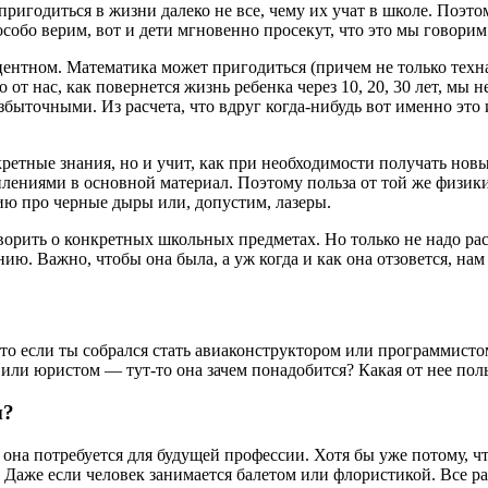
пригодиться в жизни далеко не все, чему их учат в школе. Поэт
особо верим, вот и дети мгновенно просекут, что это мы говорим
оцентном. Математика может пригодиться (причем не только техн
от нас, как повернется жизнь ребенка через 10, 20, 30 лет, мы н
быточными. Из расчета, что вдруг когда-нибудь вот именно это и
кретные знания, но и учит, как при необходимости получать новы
лениями в основной материал. Поэтому польза от той же физики н
ию про черные дыры или, допустим, лазеры.
орить о конкретных школьных предметах. Но только не надо ра
. Важно, чтобы она была, а уж когда и как она отзовется, нам 
что если ты собрался стать авиаконструктором или программистом
или юристом — тут-то она зачем понадобится? Какая от нее пол
ы?
 она потребуется для будущей профессии. Хотя бы уже потому, ч
 Даже если человек занимается балетом или флористикой. Все 