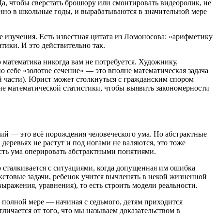
Да, чтобы сверстать брошюру или смонтировать видеоролик, не
енно в школьные годы, и вырабатываются в значительной мере
ее изучения. Есть известная цитата из Ломоносова: «арифметику
атики. И это действительно так.
о математика никогда вам не потребуется. Художнику,
о себе «золотое сечение» — это вполне математическая задача
ей части). Юрист может столкнуться с гражданским спором
ние математической статистики, чтобы выявить закономерности
ций — это всё порождения человеческого ума. Но абстрактные
деревьях не растут и под ногами не валяются, это тоже
ость ума оперировать абстрактными понятиями.
о сталкивается с ситуациями, когда допущенная им ошибка
екстовые задачи, ребенок учится вычленять в некой жизненной
выражения, уравнения), то есть строить модели реальности.
 полной мере — начиная с седьмого, детям приходится
тличается от того, что мы называем доказательством в