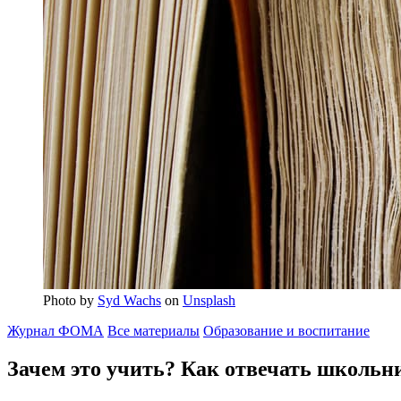
Photo by
Syd Wachs
on
Unsplash
Журнал ФОМА
Все материалы
Образование и воспитание
Зачем это учить?
Как отвечать школьн