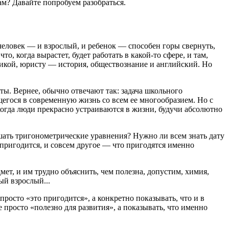
м? Давайте попробуем разобраться.
 человек — и взрослый, и ребенок — способен горы свернуть,
, когда вырастет, будет работать в какой-то сфере, и там,
зикой, юристу — история, обществознание и английский. Но
еты. Вернее, обычно отвечают так: задача школьного
егося в современную жизнь со всем ее многообразием. Но с
когда люди прекрасно устраиваются в жизни, будучи абсолютно
шать тригонометрические уравнения? Нужно ли всем знать дату
пригодится, и совсем другое — что пригодятся именно
мет, и им трудно объяснить, чем полезна, допустим, химия,
ый взрослый...
просто «это пригодится», а конкретно показывать, что и в
е просто «полезно для развития», а показывать, что именно