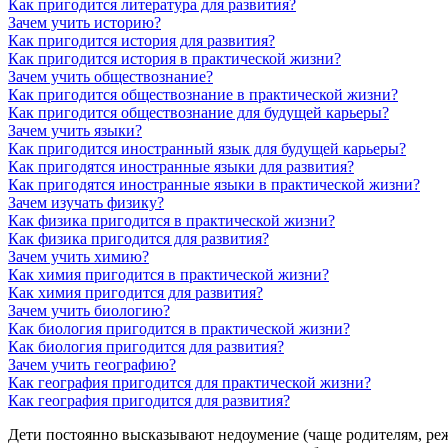
Как пригодится литература для развития?
Зачем учить историю?
Как пригодится история для развития?
Как пригодится история в практической жизни?
Зачем учить обществознание?
Как пригодится обществознание в практической жизни?
Как пригодится обществознание для будущей карьеры?
Зачем учить языки?
Как пригодится иностранный язык для будущей карьеры?
Как пригодятся иностранные языки для развития?
Как пригодятся иностранные языки в практической жизни?
Зачем изучать физику?
Как физика пригодится в практической жизни?
Как физика пригодится для развития?
Зачем учить химию?
Как химия пригодится в практической жизни?
Как химия пригодится для развития?
Зачем учить биологию?
Как биология пригодится в практической жизни?
Как биология пригодится для развития?
Зачем учить географию?
Как география пригодится для практической жизни?
Как география пригодится для развития?
Дети постоянно высказывают недоумение (чаще родителям, реже