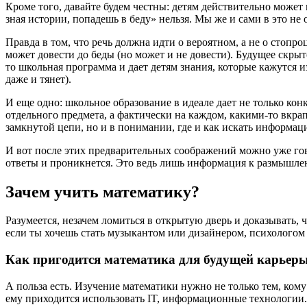
Кроме того, давайте будем честны: детям действительно может 
зная истории, попадешь в беду» нельзя. Мы же и сами в это не 
Правда в том, что речь должна идти о вероятном, а не о стопр
может довести до беды (но может и не довести). Будущее скрыто 
то школьная программа и дает детям знания, которые кажутся из
даже и тянет).
И еще одно: школьное образование в идеале дает не только кон
отдельного предмета, а фактически на каждом, какими-то вкрап
замкнутой цепи, но и в понимании, где и как искать информац
И вот после этих предварительных соображений можно уже гов
ответы и проникнется. Это ведь лишь информация к размышлению
Зачем учить математику?
Разумеется, незачем ломиться в открытую дверь и доказывать, 
если ты хочешь стать музыкантом или дизайнером, психологом 
Как пригодится математика для будущей карьер
А польза есть. Изучение математики нужно не только тем, кому
ему приходится использовать IT, информационные технологии.