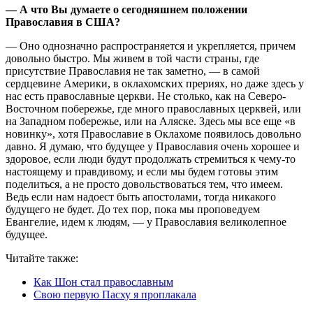
— А что Вы думаете о сегодняшнем положении
Православия в США?
— Оно однозначно распространяется и укрепляется, причем
довольно быстро. Мы живем в той части страны, где
присутствие Православия не так заметно, — в самой
сердцевине Америки, в оклахомских прериях, но даже здесь у
нас есть православные церкви. Не столько, как на Северо-
Восточном побережье, где много православных церквей, или
на Западном побережье, или на Аляске. Здесь мы все еще «в
новинку», хотя Православие в Оклахоме появилось довольно
давно. Я думаю, что будущее у Православия очень хорошее и
здоровое, если люди будут продолжать стремиться к чему-то
настоящему и правдивому, и если мы будем готовы этим
поделиться, а не просто довольствоваться тем, что имеем.
Ведь если нам надоест быть апостолами, тогда никакого
будущего не будет. До тех пор, пока мы проповедуем
Евангелие, идем к людям, — у Православия великолепное
будущее.
Читайте также:
Как Шон стал православным
Свою первую Пасху я проплакала