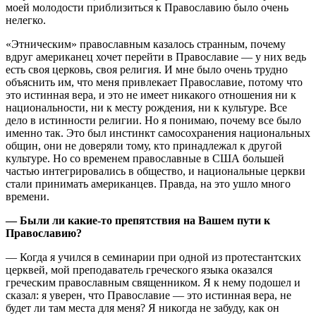
моей молодости приблизиться к Православию было очень
нелегко.
«Этническим» православным казалось странным, почему
вдруг американец хочет перейти в Православие — у них ведь
есть своя церковь, своя религия. И мне было очень трудно
объяснить им, что меня привлекает Православие, потому что
это истинная вера, и это не имеет никакого отношения ни к
национальности, ни к месту рождения, ни к культуре. Все
дело в истинности религии. Но я понимаю, почему все было
именно так. Это был инстинкт самосохранения национальных
общин, они не доверяли тому, кто принадлежал к другой
культуре. Но со временем православные в США большей
частью интегрировались в общество, и национальные церкви
стали принимать американцев. Правда, на это ушло много
времени.
— Были ли какие-то препятствия на Вашем пути к
Православию?
— Когда я учился в семинарии при одной из протестантских
церквей, мой преподаватель греческого языка оказался
греческим православным священником. Я к нему подошел и
сказал: я уверен, что Православие — это истинная вера, не
будет ли там места для меня? Я никогда не забуду, как он