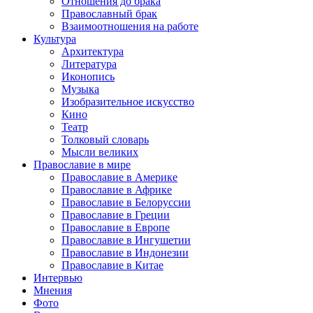
Отношения до брака
Православный брак
Взаимоотношения на работе
Культура
Архитектура
Литература
Иконопись
Музыка
Изобразительное искусство
Кино
Театр
Толковый словарь
Мысли великих
Православие в мире
Православие в Америке
Православие в Африке
Православие в Белоруссии
Православие в Греции
Православие в Европе
Православие в Ингушетии
Православие в Индонезии
Православие в Китае
Интервью
Мнения
Фото