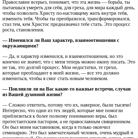
Православие всерьез, понимает, что эта жизнь — борьба, ты
пытаешься умереть для себя, для греха, для мира каждый день,
чтобы позволить Христу по-настоящему жить внутри тебя,
изменить тебя. Чтобы ты преобразился, трансформировался,
стал тем, кем Христос предназначил тебе стать. Это процесс
роста, становления.
— Изменился ли Ваш характер, взаимоотношения с
окружающими?
— Да, и характер изменился, и взаимоотношения, но это
конечно не значит, что с меня теперь можно икону писать. Это
не так, это долгий процесс. Мои недостатки, те грехи,
которые преобладают в моей жизни, — все это должно
измениться, чтобы я смог стать новым человеком.
— Повлияли ли на Вас какие-то важные встречи, случаи
из Вашей духовной жизни?
— Сложно ответить, потому что их, наверное, были тысячи!
Интересно, что один из тех людей, которые мне помогли
приблизиться к более полному пониманию веры, был
протестантским пастором, а не православным священником.
Он был моим наставником, когда я только окончил
семинарию. Это был замечательный человек, очень мудрый и