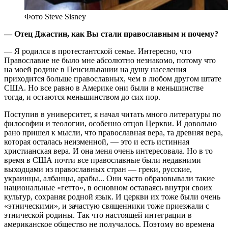
Фото Steve Sisney
— Отец Джастин, как Вы стали православным и почему?
— Я родился в протестантской семье. Интересно, что
Православие не было мне абсолютно незнакомо, потому что
на моей родине в Пенсильвании на душу населения
приходится больше православных, чем в любом другом штате
США. Но все равно в Америке они были в меньшинстве
тогда, и остаются меньшинством до сих пор.
Поступив в университет, я начал читать много литературы по
философии и теологии, особенно отцов Церкви. И довольно
рано пришел к мысли, что православная вера, та древняя вера,
которая осталась неизменной, — это и есть истинная
христианская вера. И она меня очень интересовала. Но в то
время в США почти все православные были недавними
выходцами из православных стран — греки, русские,
украинцы, албанцы, арабы... Они часто образовывали такие
национальные «гетто», в основном оставаясь внутри своих
культур, сохраняя родной язык. И церкви их тоже были очень
«этническими», и зачастую священники тоже приезжали с
этнической родины. Так что настоящей интеграции в
американское общество не получалось. Поэтому во времена