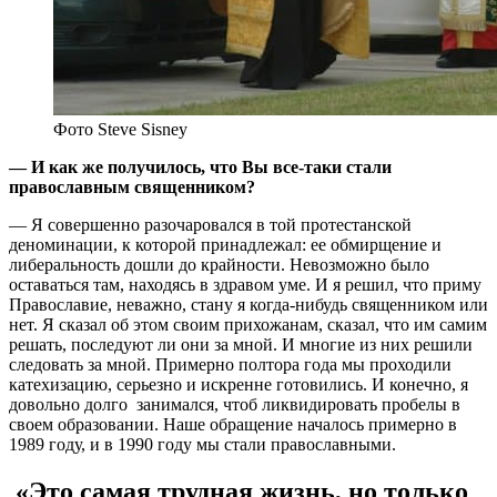
Фото Steve Sisney
— И как же получилось, что Вы все-таки стали
православным священником?
— Я совершенно разочаровался в той протестанской
деноминации, к которой принадлежал: ее обмирщение и
либеральность дошли до крайности. Невозможно было
оставаться там, находясь в здравом уме. И я решил, что приму
Православие, неважно, стану я когда-нибудь священником или
нет. Я сказал об этом своим прихожанам, сказал, что им самим
решать, последуют ли они за мной. И многие из них решили
следовать за мной. Примерно полтора года мы проходили
катехизацию, серьезно и искренне готовились. И конечно, я
довольно долго занимался, чтоб ликвидировать пробелы в
своем образовании. Наше обращение началось примерно в
1989 году, и в 1990 году мы стали православными.
«Это самая трудная жизнь, но только