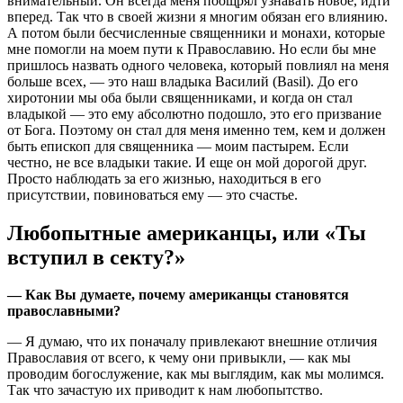
внимательный. Он всегда меня поощрял узнавать новое, идти
вперед. Так что в своей жизни я многим обязан его влиянию.
А потом были бесчисленные священники и монахи, которые
мне помогли на моем пути к Православию. Но если бы мне
пришлось назвать одного человека, который повлиял на меня
больше всех, — это наш владыка Василий (Basil). До его
хиротонии мы оба были священниками, и когда он стал
владыкой — это ему абсолютно подошло, это его призвание
от Бога. Поэтому он стал для меня именно тем, кем и должен
быть епископ для священника — моим пастырем. Если
честно, не все владыки такие. И еще он мой дорогой друг.
Просто наблюдать за его жизнью, находиться в его
присутствии, повиноваться ему — это счастье.
Любопытные американцы, или «Ты
вступил в секту?»
— Как Вы думаете, почему американцы становятся
православными?
— Я думаю, что их поначалу привлекают внешние отличия
Православия от всего, к чему они привыкли, — как мы
проводим богослужение, как мы выглядим, как мы молимся.
Так что зачастую их приводит к нам любопытство.