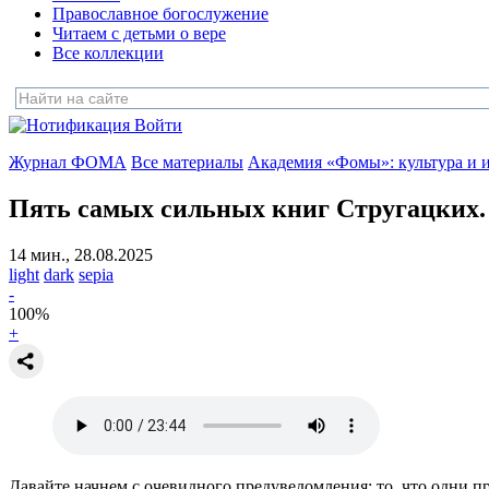
Православное богослужение
Читаем с детьми о вере
Все коллекции
Войти
Журнал ФОМА
Все материалы
Академия «Фомы»: культура и 
Пять самых сильных книг Стругацких.
14 мин., 28.08.2025
light
dark
sepia
-
100
%
+
Давайте начнем с очевидного предуведомления: то, что одни п