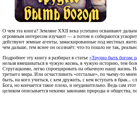
О чем эта книга? Земляне XXII века успешно осваивают дальни
огромным интересом изучают — а потом и собираются ускорить 
действуют земные агенты, замаскированные под местных жител
чем дальше, тем яснее он осознаёт: что-то пошло не так, реаль
Подробнее эту книгу я разбирал в статье
«Трудно быть богом: 
нельзя вмешиваться в чужую жизнь, в чужую историю, тем боле
Стругацкими, легко спроецировать на обычную нашу жизнь. На
третьего мира. Или осчастливить «отсталые», по чьему-то мне
быть, на кого учиться, с кем дружить, с кем вступать в брак..
Бога, но кончается такое плохо, и неудивительно. Ведь сам это
целиком описывается некими законами природы и общества, по