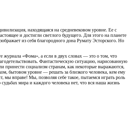
цивилизация, находящаяся на средневековом уровне. Ее с
стоящее и достигли светлого будущего. Для этого на планете
зображает из себя благородного дона Румату Эсторского. Но
е журнала «Фома», а если в двух словах — это о том, что
благодетельствовать. Фантастическую ситуацию, нарисованную
ли принести социализм странам, как некоторые выражаются,
ком, бытовом уровне — решать за близкого человека, кем ему
ит, мы вправе! Мы, позволяя себе такое, пытаемся играть роль
о судьбах мира и каждого человека нет, что вся наша жизнь