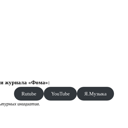
ии журнала «Фома»:
Rutube
YouTube
Я.Музыка
льтурных инициатив.