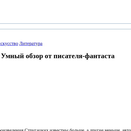
искусство
Литература
Умный обзор от писателя-фантаста
роизведения Стругацких известны больше, а другие меньше, авто