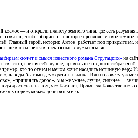
й космос — и открыли планету земного типа, где есть разумная 
развитие, чтобы аборигены поскорее преодолели свое темное на
ей. Главный герой, историк Антон, работает под прикрытием, и
ность не вписывается в прекрасные задумки землян.
разбираем сюжет и смысл известного романа Стругацких»
на сайт
е свысока, считая себе лучше, правильнее тех, кого собрался о
пример, кто-то огнем и мечом хочет насадить истинную веру. И
нию, народы благами демократии и рынка. Или на совсем уж мел
. словом, «причинять добро». Мы же умнее, лучше, сильнее — знач
т подход основан на том, что Бога нет, Промысла Божественного 
знав которые, можно добиться всего.