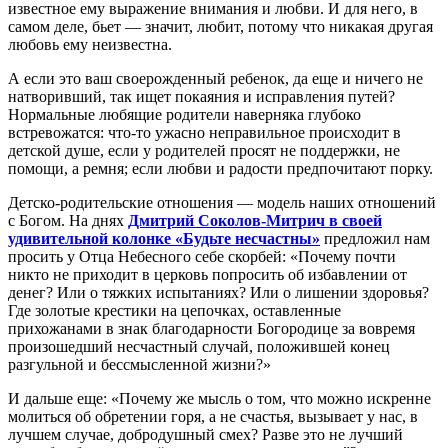
известное ему выражение внимания и любви. И для него, в
самом деле, бьет — значит, любит, потому что никакая другая
любовь ему неизвестна.
А если это ваш своерожденный ребенок, да еще и ничего не
натворивший, так ищет покаяния и исправления путей?
Нормальные любящие родители наверняка глубоко
встревожатся: что-то ужасно неправильное происходит в
детской душе, если у родителей просят не поддержки, не
помощи, а ремня; если любви и радости предпочитают порку.
Детско-родительские отношения — модель наших отношений
с Богом. На днях
Дмитрий Соколов-Митрич в своей
удивительной колонке «Будьте несчастны»
предложил нам
просить у Отца Небесного себе скорбей: «Почему почти
никто не приходит в церковь попросить об избавлении от
денег? Или о тяжких испытаниях? Или о лишении здоровья?
Где золотые крестики на цепочках, оставленные
прихожанами в знак благодарности Богородице за вовремя
произошедший несчастный случай, положившей конец
разгульной и бессмысленной жизни?»
И дальше еще: «Почему же мысль о том, что можно искренне
молиться об обретении горя, а не счастья, вызывает у нас, в
лучшем случае, добродушный смех? Разве это не лучший