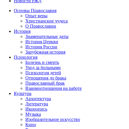
Новости РЖД
Основы Православия
Опыт веры
Христианские чудеса
О Православии
История
Знаменательные даты
История Церкви
История России
Зарубежная история
Психология
Болезнь и смерть
Уход за больными
Психология детей
Отношения до брака
Православный брак
Взаимоотношения на работе
Культура
Архитектура
Литература
Иконопись
Музыка
Изобразительное искусство
Кино