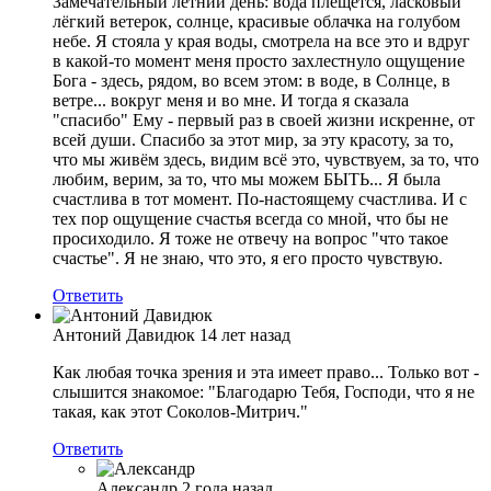
Замечательный летний день: вода плещется, ласковый
лёгкий ветерок, солнце, красивые облачка на голубом
небе. Я стояла у края воды, смотрела на все это и вдруг
в какой-то момент меня просто захлестнуло ощущение
Бога - здесь, рядом, во всем этом: в воде, в Солнце, в
ветре... вокруг меня и во мне. И тогда я сказала
"спасибо" Ему - первый раз в своей жизни искренне, от
всей души. Спасибо за этот мир, за эту красоту, за то,
что мы живём здесь, видим всё это, чувствуем, за то, что
любим, верим, за то, что мы можем БЫТЬ... Я была
счастлива в тот момент. По-настоящему счастлива. И с
тех пор ощущение счастья всегда со мной, что бы не
просиходило. Я тоже не отвечу на вопрос "что такое
счастье". Я не знаю, что это, я его просто чувствую.
Ответить
Антоний Давидюк
14 лет назад
Как любая точка зрения и эта имеет право... Только вот -
слышится знакомое: "Благодарю Тебя, Господи, что я не
такая, как этот Соколов-Митрич."
Ответить
Александр
2 года назад