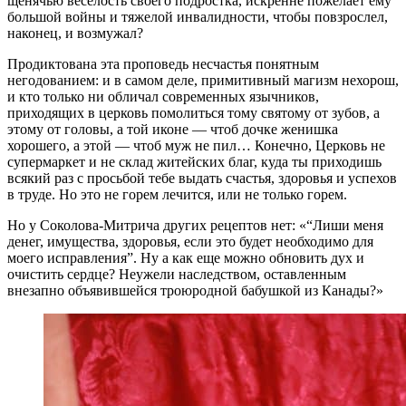
щенячью веселость своего подростка, искренне пожелает ему
большой войны и тяжелой инвалидности, чтобы повзрослел,
наконец, и возмужал?
Продиктована эта проповедь несчастья понятным
негодованием: и в самом деле, примитивный магизм нехорош,
и кто только ни обличал современных язычников,
приходящих в церковь помолиться тому святому от зубов, а
этому от головы, а той иконе — чтоб дочке женишка
хорошего, а этой — чтоб муж не пил… Конечно, Церковь не
супермаркет и не склад житейских благ, куда ты приходишь
всякий раз с просьбой тебе выдать счастья, здоровья и успехов
в труде. Но это не горем лечится, или не только горем.
Но у Соколова-Митрича других рецептов нет: «“Лиши меня
денег, имущества, здоровья, если это будет необходимо для
моего исправления”. Ну а как еще можно обновить дух и
очистить сердце? Неужели наследством, оставленным
внезапно объявившейся троюродной бабушкой из Канады?»