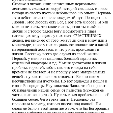
Сколько я читала книг, написанных церковными
деятелями, сколько от людей историй слышала, и плюс-
исходя из своего пусть и небольшого, но опыта: Церковь
- это действительно неисповедимый путь Господен - к
Любви . Ибо любовь есть Бог, а Бог есть Любовь. И как
можно не знать, что такое счастье, если ты живёшь в
любви и с тобою рядом Бог? Посмотрите в глаза
настоящих верующих - у них глаза СЧАСТЛИВЫХ
людей, независимо от того, живут ли они в миру или в
монастыре, какое у них социальное положение и какой
материальный достаток, и что у них происходит в
жизни. Расскажу всего два случая из своей жизни...
Первый: у меня нет машины, большой зарплаты,
отдельной квартиры и т.д. У меня достаточно в жизни
проблем, горестей, забот, так, что иногда на себя
времени не хватает. Я не прошу у Бога материальных
вещей - ну как-то неловко отвлекать Его по таким
несущественным пустякам. Но вот однажды я пошла к
иконе Богородицы Неупиваемая Чаша, что бы просить
об избавлении нашей семьи от пьянства (мужской её
части, если конкретно). Ну есть такая проблема в нашей
большой семье. Чего греха таить. Несколько раз
прочитала молитву, которая висела под иконой. Ни
слова не было в этой молитве о том, что бы Богородица
помогла избавиться от этого пристрастия с помощью