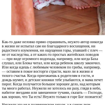
Как-то даже неловко прямо спрашивать, неужто автор никогда
в жизни не испытал сам ни благодарного восхищения, ни
радостного изумления, ни ощущения горы, упавшей с плеч —
не от наследства, а от каких-то простых житейских поводов
— при виде огромного водопада, например, или когда Баха
слушал, или Блока читал, или когда ребенок школу закончил.
Или когда идешь с любимым человеком по грибы, например,
— оставим в покое восторги страсти, мало ли в жизни и
тихого счастья. Когда приезжаешь к родителям в гости, и
дождь шумит, и детские книжки тебе улыбаются, и мама печет
пирог. Когда получается большое хорошее дело, над которым
ты много работал. Неужели не хотелось ни разу, глядя в небо,
набитое звездами или завешенное тучами, сказать — Господи,
как хорошо, что Ты есть! Неужто только в горе Бог познается?
Неужели это не в полемическом запале, а в самом деле