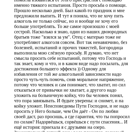
именно тяжкого испытания. Просто просьба о помощи.
Прошло несколько дней. Был какой-то праздник и мне
предложили выпить. И тут я поняла, что не хочу пить
алкоголь не только сейчас, но и вообще не хочу его
больше употреблять. То же самое произошло с моей
сестрой. Насколько я знаю, один из наших двоюродных
братьев тоже "взялся за ум". Отец с матерью тоже не
употребляют алкоголя совсем. Вот так ненавязчиво, без
болезней, испытаний и прочих тяжестей, Богородица
выполнила мою слёзную просьбу. Я думаю, что нет
смысла просить себе испытаний, потому что Господь и
так знает, кому и что, и в каком виде надо посылать, для
достижения большего эффекта )) Одному для
избавления от той же алкогольной зависимости надо
просто чуть-чуть помочь, сняв моральное напряжение,
потому что человек и сам понимает, что хватит, но сил
отказаться от привычки не хватает, а другого надо
уложить на больничную койку, что бы человек понял,
что пора завязывать. И будьте уверены: и снимет, и на
койку уложит. Неисповедимы Пути Господни, и не надо
просить у Него больше, чем Он даёт - Он по любви
своей даст, раз просишь, а где гарантия, что ты попросил
по силам? Надорвёшься, сорвёшься с пути спасения... И
ещё история: приехала я с друзьями на озеро.