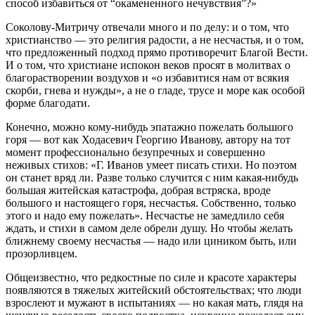
способ избавиться от “окамененного нечувствия”?»
Соколову-Митричу отвечали много и по делу: и о том, что
христианство — это религия радости, а не несчастья, и о том,
что предложенный подход прямо противоречит Благой Вести.
И о том, что христиане испокон веков просят в молитвах о
благорастворении воздухов и «о избавитися нам от всякия
скорби, гнева и нужды», а не о гладе, трусе и море как особой
форме благодати.
Конечно, можно кому-нибудь эпатажно пожелать большого
горя — вот как Ходасевич Георгию Иванову, автору на тот
момент профессионально безупречных и совершенно
неживых стихов: «Г. Иванов умеет писать стихи. Но поэтом
он станет вряд ли. Разве только случится с ним какая-нибудь
большая житейская катастрофа, добрая встряска, вроде
большого и настоящего горя, несчастья. Собственно, только
этого и надо ему пожелать». Несчастье не замедлило себя
ждать, и стихи в самом деле обрели душу. Но чтобы желать
ближнему своему несчастья — надо или циником быть, или
прозорливцем.
Общеизвестно, что редкостные по силе и красоте характеры
появляются в тяжелых житейский обстоятельствах; что люди
взрослеют и мужают в испытаниях — но какая мать, глядя на