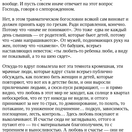
вообще. И пусть совсем иначе отвечает на этот вопрос
Господь, говоря о слепорожденном.
Нет, в этом травматическом богословии всякий сам виноват и
должен принять кару по грехам. Ради исправления, конечно.
Потому что «иначе не понимают». Это тоже едва не каждый
день слышишь — от родителей, которые бьют детей, потому
что «сами напрашиваются». От мужей, поднимающих руку на
жен, потому что «охамели». От бабушек, всерьез
наставляющих невесток: «ты любить-то ребенка люби, а виду
не показывай, а то на шею сядет».
Откуда-то вдруг повылезла вот эта темнота кромешная, эти
мрачные люди, которые вдруг стали всерьез публично
обсуждать, как полезно бить женщин и детей, которые
повторяют, что вот их в детстве били, и они выросли
приличными людьми, а сюси-пуси развращают, — и прямо
видно, что любовь в этот мир не заходит, как солнце в квартал
небоскребов, что ее тут никогда не видели, и оттого
принимают за нее то страх, то доминирование, то похоть, то
потакание, то униженное подчинение… подкуп, зависимость,
поглощение, лесть, контроль… Здесь любовь покупают и
выколачивают. И счастье сюда не заглядывало, оттого и
путают его — то с материальным благополучием, то с
терпением и выносливостью. А любовь и счастье — они не