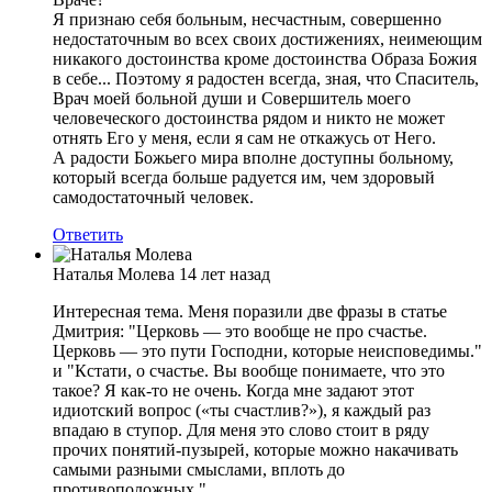
Я признаю себя больным, несчастным, совершенно
недостаточным во всех своих достижениях, неимеющим
никакого достоинства кроме достоинства Образа Божия
в себе... Поэтому я радостен всегда, зная, что Спаситель,
Врач моей больной души и Совершитель моего
человеческого достоинства рядом и никто не может
отнять Его у меня, если я сам не откажусь от Него.
А радости Божьего мира вполне доступны больному,
который всегда больше радуется им, чем здоровый
самодостаточный человек.
Ответить
Наталья Молева
14 лет назад
Интересная тема. Меня поразили две фразы в статье
Дмитрия: "Церковь — это вообще не про счастье.
Церковь — это пути Господни, которые неисповедимы."
и "Кстати, о счастье. Вы вообще понимаете, что это
такое? Я как-то не очень. Когда мне задают этот
идиотский вопрос («ты счастлив?»), я каждый раз
впадаю в ступор. Для меня это слово стоит в ряду
прочих понятий-пузырей, которые можно накачивать
самыми разными смыслами, вплоть до
противоположных."