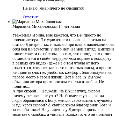
Не знаю, мне ничего не слышится
Ответить
Марианна Михайловская
14 лет назад
Уважаемая Ирина, мне кажется, что Вы просто не
поняли автора. Я с удивлением прочла ваш отзыв на
статью Дмитрия, т.к. никакого призыва к навлеканию на
себя бед и несчастий у него нет. На мой взгляд, Дмитрий
пишет совсем не об этом, а о том, что иногда нам стоит
остановиться в своём неудержимом порыве к комфорту
в разных его видах (даже не о том чтобы от него
отказаться, хотя святые часто и отказывались), а просто
не ставить счастье, удобство, комфорт, благополучие на
первое место в своей жизни. Вот и всё. А Вы уже
объявили автора противником счастья и любви. Не
понятно...
А про скорби.... Неужели, на ВАш взгляд, скорби
ничему человека не учат? Не бывает случаев, когда
люди обращались к Богу, меняли свою жизнь к лучшему
и т.д. через скорби? А святые зачем благодарили Бога и
за скорби тоже? Не увидела я у Дмитрия призыва к
молитве о скорбях, а увидела только то, что он признаёт