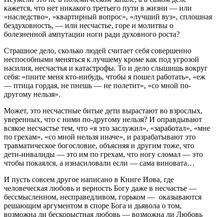
кажется, что нет никакого третьего пути в жизни — или
«наследство», «квартирный вопрос», «лучший вуз», сплошная
бездуховность, — или несчастье, горе и молитвы о
болезненной ампутации ноги ради духовного роста?
Страшное дело, сколько людей считает себя совершенно
неспособными меняться к лучшему кроме как под угрозой
насилия, несчастья и катастрофы. То и дело слышишь вокруг
себя: «пните меня кто-нибудь, чтобы я пошел работать», «еж
— птица гордая, не пнешь — не полетит», «со мной по-
другому нельзя».
Может, это несчастные битые дети вырастают во взрослых,
уверенных, что с ними по-другому нельзя? И оправдывают
всякое несчастье тем, что «я это заслужил», «заработал», «мне
по грехам», «со мной нельзя иначе», и разрабатывают это
травматическое богословие, объясняя и другим тоже, что
дети-инвалиды — это им по грехам, что ногу сломал — это
чтобы покаялся, а изнасиловали если — сама виновата…
И пусть совсем другое написано в Книге Иова, где
человеческая любовь и верность Богу даже в несчастье —
бессмысленном, несправедливом, горьком — оказываются
решающим аргументом в споре Бога и дьявола о том,
возможна ли бескорыстная любовь — возможна ли Любовь