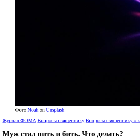
Фото
Noah
on
Unsplash
Журнал ФОМА
Вопросы священнику
Вопросы священнику о 
Муж стал пить и бить.
Что делать?