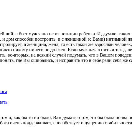
йший, а бьет муж явно не из позиции ребенка. И, думаю, таки
 и дом способен построить, и с женщиной (с Вами) интимной жиз
онтролирует, а женщина, жена, то есть такой же взрослый челове
никто никому ничего не должен. Если муж начал пить и так далее
ать, во-вторых, на всякий случай подумать, что в Вашем поведен
 понять, где Вы ошибались, и исправить это в себе ради себя же
лога
ать.
ом и, как бы то ни было, Вам думать о том, чтобы была почва п
абота очень поддерживает, способствует ощущению стабильности