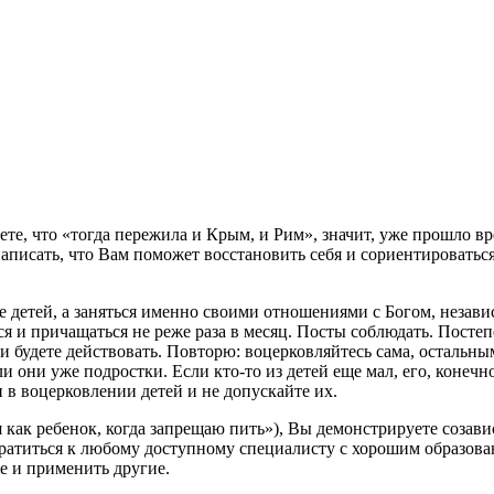
ете, что «тогда пережила и Крым, и Рим», значит, уже прошло в
написать, что Вам поможет восстановить себя и сориентироваться
не детей, а заняться именно своими отношениями с Богом, незав
я и причащаться не реже раза в месяц. Посты соблюдать. Постеп
и будете действовать. Повторю: воцерковляйтесь сама, остальн
 они уже подростки. Если кто-то из детей еще мал, его, конечно
 в воцерковлении детей и не допускайте их.
я как ребенок, когда запрещаю пить»), Вы демонстрируете созави
обратиться к любому доступному специалисту с хорошим образов
е и применить другие.