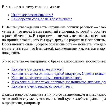
Вот кое-что на тему созависимости:
Что такое созависимость?
Как обрести себя, если я созависима?
В Вашем утверждении есть нарушение логики: ребенок — слабе
увидеть, что перед Вами взрослый мужчина, который, простите,
взрослый человек. Вы при нем — не мать, не кто-то, кто его к
но принцип такой, что Вы друг другу не родители и запрещать 
Восстановите силы, уберете созависимость — поймете, что дел
влияете, а в том, что Вам самой, как женщине, как матери надо
поведения.
У нас есть также материалы о браке с алкоголиком, посмотрите:
Как жить с мужем алкоголиком?
Как жить с алкоголиком в одной квартире. Советы психо
Как жить с алкоголиком: советы психолога
Муж запил. У нас такое впервые, не понимаю, что мне дел
Как жить с человеком, который пьет?
Дальше надо разговаривать лично со священником и специалист
что в любом случае нужно иметь свой кусок хлеба, морально р
в профессии, например.