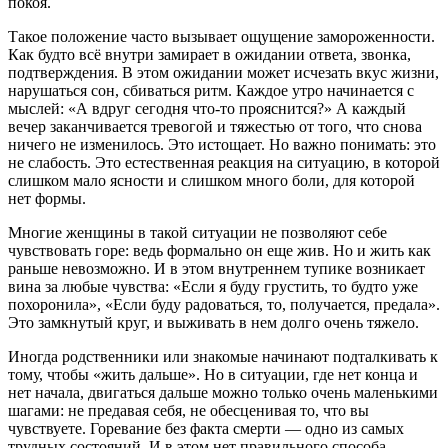
покоя.
Такое положение часто вызывает ощущение замороженности.
Как будто всё внутри замирает в ожидании ответа, звонка,
подтверждения. В этом ожидании может исчезать вкус жизни,
нарушаться сон, сбиваться ритм. Каждое утро начинается с
мыслей: «А вдруг сегодня что-то прояснится?» А каждый
вечер заканчивается тревогой и тяжестью от того, что снова
ничего не изменилось. Это истощает. Но важно понимать: это
не слабость. Это естественная реакция на ситуацию, в которой
слишком мало ясности и слишком много боли, для которой
нет формы.
Многие женщины в такой ситуации не позволяют себе
чувствовать горе: ведь формально он еще жив. Но и жить как
раньше невозможно. И в этом внутреннем тупике возникает
вина за любые чувства: «Если я буду грустить, то будто уже
похоронила», «Если буду радоваться, то, получается, предала».
Это замкнутый круг, и выживать в нем долго очень тяжело.
Иногда родственники или знакомые начинают подталкивать к
тому, чтобы «жить дальше». Но в ситуации, где нет конца и
нет начала, двигаться дальше можно только очень маленькими
шагами: не предавая себя, не обесценивая то, что вы
чувствуете. Горевание без факта смерти — одно из самых
трудных состояний. И в этом нет правильного способа