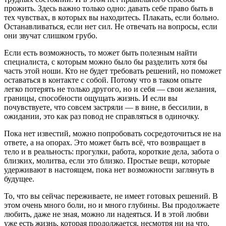
прожить. Здесь важно только одно: давать себе право быть в
тех чувствах, в которых вы находитесь. Плакать, если больно.
Останавливаться, если нет сил. Не отвечать на вопросы, если
они звучат слишком грубо.
Если есть возможность, то может быть полезным найти
специалиста, с которым можно было бы разделить хотя бы
часть этой ноши. Кто не будет требовать решений, но поможет
оставаться в контакте с собой. Потому что в таком опыте
легко потерять не только другого, но и себя — свои желания,
границы, способности ощущать жизнь. И если вы
почувствуете, что совсем застряли — в вине, в бессилии, в
ожидании, это как раз повод не справляться в одиночку.
Пока нет известий, можно попробовать сосредоточиться не на
ответе, а на опорах. Это может быть всё, что возвращает в
тело и в реальность: прогулки, работа, короткие дела, забота о
близких, молитва, если это близко. Простые вещи, которые
удерживают в настоящем, пока нет возможности заглянуть в
будущее.
То, что вы сейчас переживаете, не имеет готовых решений. В
этом очень много боли, но и много глубины. Вы продолжаете
любить, даже не зная, можно ли надеяться. И в этой любви
уже есть жизнь, которая продолжается, несмотря ни на что.