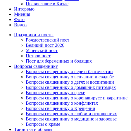
Православие в Китае
Интервью
Мнения
Фото
Видео
Праздники и посты
Рождественский пост
Великий пост 2026
Успенский пост
Петров пост
Пост для беременных и болящих
Вопросы священнику
Вопросы священнику о вере и благочестии
Вопросы священнику о венчании и свадьбе
Вопросы священнику о детях и воспитании
Вопросы священнику о домашних питомцах
Вопросы священнику о грехе
Вопросы священнику о коронавирусе и карантине
Вопросы священнику о конфликтах
Вопросы священнику о Крещении
Вопросы священнику о любви и отношениях
Вопросы священнику о медицине и здоровье
Вопросы о храме
Таинства и обряды