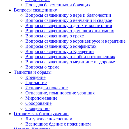
Пост для беременных и болящих
Вопросы священнику
Вопросы священнику о вере и благочестии
Вопросы священнику о венчании и свадьбе
Вопросы священнику о детях и воспитании
Вопросы священнику о домашних питомцах
Вопросы священнику о грехе
Вопросы священнику о коронавирусе и карантине
Вопросы священнику о конфликтах
Вопросы священнику о Крещении
Вопросы священнику о любви и отношениях
Вопросы священнику о медицине и здоровье
Вопросы о храме
Таинства и обряды
Крещение
Причастие
Исповедь и покаяние
Отпевание, поминовение усопших
Миропомазание
Соборование
Священство
Готовимся к богослужению
Литургия с пояснением
Всенощное бдение с пояснением