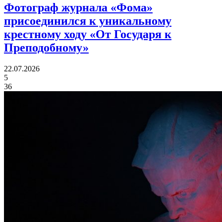
Фотограф журнала «Фома»
присоединился
к уникальному
крестному ходу «От Государя к
Преподобному»
22.07.2026
5
36