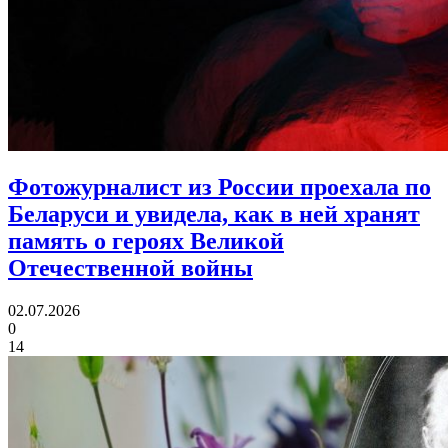
Фотожурналист из России проехала по
Беларуси и увидела, как в ней хранят
память
о героях Великой
Отечественной войны
02.07.2026
0
14