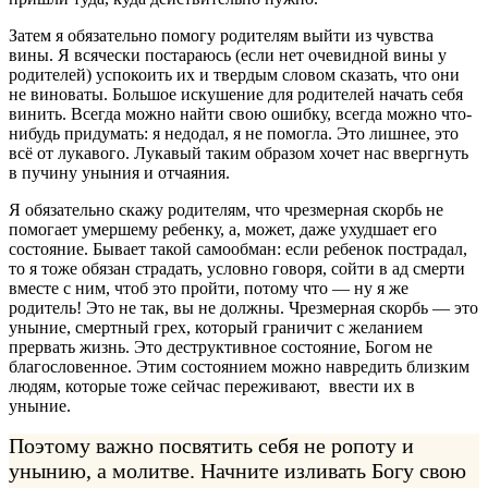
Затем я обязательно помогу родителям выйти из чувства
вины. Я всячески постараюсь (если нет очевидной вины у
родителей) успокоить их и твердым словом сказать, что они
не виноваты. Большое искушение для родителей начать себя
винить. Всегда можно найти свою ошибку, всегда можно что-
нибудь придумать: я недодал, я не помогла. Это лишнее, это
всё от лукавого. Лукавый таким образом хочет нас ввергнуть
в пучину уныния и отчаяния.
Я обязательно скажу родителям, что чрезмерная скорбь не
помогает умершему ребенку, а, может, даже ухудшает его
состояние. Бывает такой самообман: если ребенок пострадал,
то я тоже обязан страдать, условно говоря, сойти в ад смерти
вместе с ним, чтоб это пройти, потому что — ну я же
родитель! Это не так, вы не должны. Чрезмерная скорбь — это
уныние, смертный грех, который граничит с желанием
прервать жизнь. Это деструктивное состояние, Богом не
благословенное. Этим состоянием можно навредить близким
людям, которые тоже сейчас переживают, ввести их в
уныние.
Поэтому важно посвятить себя не ропоту и
унынию, а молитве. Начните изливать Богу свою