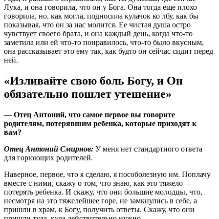
Лука, и она говорила, что он у Бога. Она тогда еще плохо
говорила, но, как могла, подносила кулачок ко лбу, как бы
показывая, что он за нас молится. Ее чистая душа остро
чувствует своего брата, и она каждый день, когда что-то
заметила или ей что-то понравилось, что-то было вкусным,
она рассказывает это ему так, как будто он сейчас сидит перед
ней.
«Изливайте свою боль Богу, и Он
обязательно пошлет утешение»
—
Отец Антоний, что самое первое вы говорите
родителям, потерявшим ребенка, которые приходят к
вам?
Отец Антоний Смирнов:
У меня нет стандартного ответа
для горюющих родителей.
Наверное, первое, что я сделаю, я пособолезную им. Поплачу
вместе с ними, скажу о том, что знаю, как это тяжело ―
потерять ребенка. И скажу, что они большие молодцы, что,
несмотря на это тяжелейшее горе, не замкнулись в себе, а
пришли в храм, к Богу, получить ответы. Скажу, что они
пришли туда, куда действительно нужно.