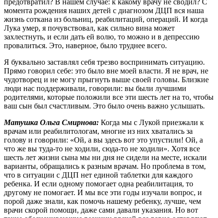
предотвратил? В нашем случае: к какому врачу не сводил? С
момента рождения наших детей с диагнозом ДЦП вся наша
жизнь соткана из больниц, реабилитаций, операций. И когда
Лука умер, я почувствовал, как сильно вина может
захлестнуть, и если дать ей волю, то можно и в депрессию
провалиться. Это, наверное, было труднее всего.
Я буквально заставлял себя трезво воспринимать ситуацию.
Прямо говорил себе: это было вне моей власти. Я не врач, не
чудотворец и не могу прыгнуть выше своей головы. Близкие
люди нас поддерживали, говорили: вы были лучшими
родителями, которые положили все эти шесть лет на то, чтобы
ваш сын был счастливым. Это было очень важно услышать.
Матушка Ольга Смирнова:
Когда мы с Лукой приезжали к
врачам или реабилитологам, многие из них хватались за
голову и говорили: «Ой, а вы здесь вот это упустили! Ой, а
что же вы туда-то не ходили, сюда-то не ходили». Хотя все
шесть лет жизни сына мы ни дня не сидели на месте, искали
варианты, обращались к разным врачам. Но проблема в том,
что в ситуации с ДЦП нет единой таблетки для каждого
ребенка. И если одному помогает одна реабилитация, то
другому не помогает. И мы все эти годы изучали вопрос, и
порой даже знали, как помочь нашему ребенку, лучше, чем
врачи скорой помощи, даже сами давали указания. Но вот