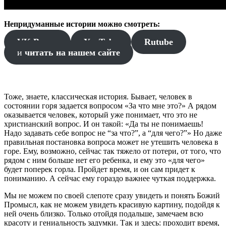
Непридуманные истории можно смотреть:
VK Видео
YouTube
Rutube
и
читать на нашем сайте
Тоже, знаете, классическая история. Бывает, человек в
состоянии горя задается вопросом «За что мне это?» А рядом
оказывается человек, который уже понимает, что это не
христианский вопрос. И он такой: «Да ты не понимаешь!
Надо задавать себе вопрос не “за что?”, а “для чего?”» Но даже
правильная постановка вопроса может не утешить человека в
горе. Ему, возможно, сейчас так тяжело от потери, от того, что
рядом с ним больше нет его ребенка, и ему это «для чего»
будет поперек горла. Пройдет время, и он сам придет к
пониманию. А сейчас ему гораздо важнее чуткая поддержка.
Мы не можем по своей слепоте сразу увидеть и понять Божий
Промысл, как не можем увидеть красивую картину, подойдя к
ней очень близко. Только отойдя подальше, замечаем всю
красоту и гениальность задумки. Так и здесь: проходит время,