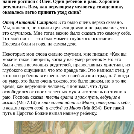
нашей росписи с Олей. Один ребенок в раю. Хороший
результат». Вам, как верующему человеку, священнику
оказалось легко принять уход сына?
Отец Антоний Смирнов:
Это было очень дерзко сказано.
Мы, конечно, не ходили целыми днями и не радовались, что
это случилось. Мне тогда важно было сказать это самому себе.
Тот мой пост — это был момент глубокого осознания.
Посреди боли и горя, на самом деле.
Некоторых мои слова сильно смутили, мне писали: «Как вы
можете такое говорить, когда у вас умер ребенок!» Но это
были слова верующих родителей, православных христиан, из
глубокого ощущения, что это правда так. Это написал отец, у
которого ребенок все шесть лет своей жизни страдал. И когда
он умер, это было очень тяжело, это было шоком, но в то же
время, как верующий человек, я понимал, что Лука
освободился от своих телесных мук и что теперь он точно в
раю. Господь сказал:
тесны́ врата и узок путь, ведущие в
жизнь
(Мф
7
:14) и
кто хочет идти за Мною, отвергнись себя,
и возьми крест свой, и следуй за Мною
(Мк
8
:34)
.
Вот такой
путь в Царство Божие выпал нашему ребенку.