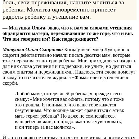
боль, свои переживания, начните молиться за
ребенка. Молитва одновременно принесет
радость ребенку и утешение вам.
—
Матушка Ольга, знаю, что к вам за словами утешения
обращаются матери, переживающие то же горе, что и вы.
Что вы говорите им? Как поддерживаете?
Матушка Ольга Смирнова:
Когда у меня умер Лука, мне в
соцсети действительно начали писать десятки мам, которые
тоже переживают потерю ребенка. Мне приходилось находить
для них слова утешения и поддержки, не учить, но делиться
своим опытом и переживаниями. Надеюсь, эти слова помогут
и кому-то из читателей журнала «Фома» найти утешение в
скорби.
Любой маме, потерявшей ребенка, я прежде всего
скажу: «Мне хочется вас обнять, потому что я тоже
это прошла. Я понимаю, что ваше горе кажется
безутешным. Что вообще может сравниться с этим:
мать теряет ребенка? Но даже не сомневайтесь,
ваш ребенок жив, он продолжает вас чувствовать,
и он теперь за вас молится».
И я это говорю не потому, что я это прочитала, а потому, что я