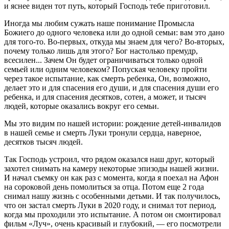
и яснее виден тот путь, который Господь тебе приготовил.
Иногда мы любим сужать наше понимание Промысла
Божиего до одного человека или до одной семьи: вам это дано
для того-то. Во-первых, откуда мы знаем для чего? Во-вторых,
почему только лишь для этого? Бог настолько премудр,
всесилен... Зачем Он будет ограничиваться только одной
семьей или одним человеком? Попуская человеку пройти
через такое испытание, как смерть ребенка, Он, возможно,
делает это и для спасения его души, и для спасения души его
ребенка, и для спасения десятков, сотен, а может, и тысяч
людей, которые оказались вокруг его семьи.
Мы это видим по нашей истории: рождение детей-инвалидов
в нашей семье и смерть Луки тронули сердца, наверное,
десятков тысяч людей.
Так Господь устроил, что рядом оказался наш друг, который
захотел снимать на камеру некоторые эпизоды нашей жизни.
И начал съемку он как раз с момента, когда я поехал на Афон
на сороковой день помолиться за отца. Потом еще 2 года
снимал нашу жизнь с особенными детьми. И так получилось,
что он застал смерть Луки в 2020 году, и снимал тот период,
когда мы проходили это испытание. А потом он смонтировал
фильм «Луч», очень красивый и глубокий, — его посмотрели