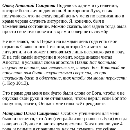
Отец Антоний Смирнов:
Поделюсь одним из утешений,
которое было лично для меня. Я похоронил Луку, и так
получилось, что на следующий день у меня по расписанию в
храме череда служить литургию. Я, конечно, был в
тяжелейшем состоянии. Можно сказать, моя задача тогда была
просто свое тело довезти в храм и совершить службу.
Не все знают, но в Церкви на каждый день года есть свой
отрывок Священного Писания, который читается на
литургии, и он может повторяться лишь несколько раз в году.
И на той самой литургии в момент, когда диакон читал
Апостол, я услышал слова апостола Павла:
Вас постигло
искушение не иное, как человеческое; и верен Бог, Который не
попустит вам быть искушаемыми сверх сил, но при
искушении даст и облегчение, так чтобы вы могли перенести
(1 Кор
10
:13).
Это прямо для меня как будто были слова от Бога, чтобы я не
опускал свои руки и не отчаивался, чтобы верил: если Бог это
попустил, значит, Он даст мне силы всё преодолеть.
Матушка Ольга Смирнова:
Особым утешением для меня
было и остается, что Аня (сестра-близнец нашего Луки) всегда
говорит о Лучике в настоящем времени. Хотя прошло уже 4
года, и раньше я спрашивала, как ты думаешь, где сейчас