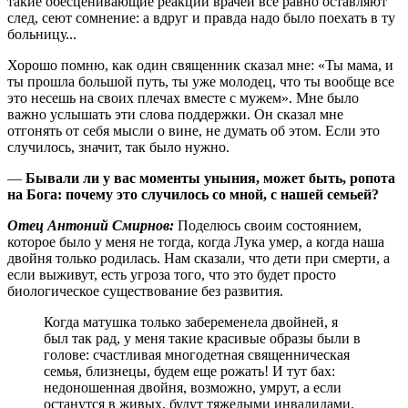
такие обесценивающие реакции врачей все равно оставляют
след, сеют сомнение: а вдруг и правда надо было поехать в ту
больницу...
Хорошо помню, как один священник сказал мне: «Ты мама, и
ты прошла большой путь, ты уже молодец, что ты вообще все
это несешь на своих плечах вместе с мужем». Мне было
важно услышать эти слова поддержки. Он сказал мне
отгонять от себя мысли о вине, не думать об этом. Если это
случилось, значит, так было нужно.
—
Бывали ли у вас моменты уныния, может быть, ропота
на Бога: почему это случилось со мной, с нашей семьей?
Отец Антоний Смирнов:
Поделюсь своим состоянием,
которое было у меня не тогда, когда Лука умер, а когда наша
двойня только родилась. Нам сказали, что дети при смерти, а
если выживут, есть угроза того, что это будет просто
биологическое существование без развития.
Когда матушка только забеременела двойней, я
был так рад, у меня такие красивые образы были в
голове: счастливая многодетная священническая
семья, близнецы, будем еще рожать! И тут бах:
недоношенная двойня, возможно, умрут, а если
останутся в живых, будут тяжелыми инвалидами.