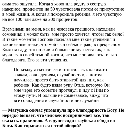
сама это ощутила. Когда я хоронила родную сестру, я,
наверное, процентов на 50 чувствовала потом ее присутствие
в моей жизни. А когда я похоронила ребенка, я это чувствую
на все 100 или даже на 200 процентов!
Временами на меня, как на человека грешного, находили
сомнения: а может быть, мне просто хочется, чтобы так было?
В такие моменты Господь посылал мне такие утешения и
такие явные знаки, что мой сын сейчас в раю, в прекрасном
Божьем саду, что он жив и больше не мучается так, как
мучился в своей земной жизни, что мне оставалось только
благодарить Его за эти утешения.
Поначалу я скептически относилась к каким-то
знакам, совпадениям, случайностям, а потом
научилась просто быть открытой для них, как
ребенок. Как будто взяла руку Отца, которую Он
мне через это событие протянул, и иду с Ним по
этому пути. И больше не сомневаюсь, вижу, что
все совпадения и случайности не случайны.
— Матушка сейчас упомянула про благодарность Богу. Но
нередко бывает, что человек воспринимает всё, так
сказать, правильно. А в душе сидит глубокая обида на
Бога. Как справляться с этой обидой?