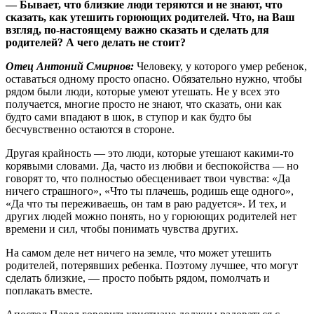
— Бывает, что близкие люди теряются и не знают, что
сказать, как утешить горюющих родителей. Что, на Ваш
взгляд, по-настоящему важно сказать и сделать для
родителей? А чего делать не стоит?
Отец Антоний Смирнов:
Человеку, у которого умер ребенок,
оставаться одному просто опасно. Обязательно нужно, чтобы
рядом были люди, которые умеют утешать. Не у всех это
получается, многие просто не знают, что сказать, они как
будто сами впадают в шок, в ступор и как будто бы
бесчувственно остаются в стороне.
Другая крайность — это люди, которые утешают какими-то
корявыми словами. Да, часто из любви и беспокойства — но
говорят то, что полностью обесценивает твои чувства: «Да
ничего страшного», «Что ты плачешь, родишь еще одного»,
«Да что ты переживаешь, он там в раю радуется». И тех, и
других людей можно понять, но у горюющих родителей нет
времени и сил, чтобы понимать чувства других.
На самом деле нет ничего на земле, что может утешить
родителей, потерявших ребенка. Поэтому лучшее, что могут
сделать близкие, — просто побыть рядом, помолчать и
поплакать вместе.