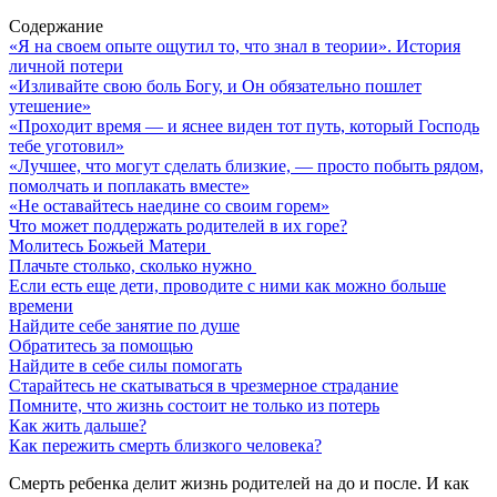
Содержание
«Я на своем опыте ощутил то, что знал в теории». История
личной потери
«Изливайте свою боль Богу, и Он обязательно пошлет
утешение»
«Проходит время ― и яснее виден тот путь, который Господь
тебе уготовил»
«Лучшее, что могут сделать близкие, — просто побыть рядом,
помолчать и поплакать вместе»
«Не оставайтесь наедине со своим горем»
Что может поддержать родителей в их горе?
Молитесь Божьей Матери
Плачьте столько, сколько нужно
Если есть еще дети, проводите с ними как можно больше
времени
Найдите себе занятие по душе
Обратитесь за помощью
Найдите в себе силы помогать
Старайтесь не скатываться в чрезмерное страдание
Помните, что жизнь состоит не только из потерь
Как жить дальше?
Как пережить смерть близкого человека?
Смерть ребенка делит жизнь родителей на до и после. И как