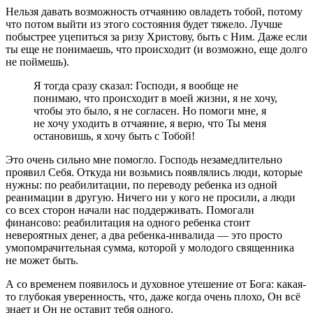
Нельзя давать возможность отчаянию овладеть тобой, потому
что потом выйти из этого состояния будет тяжело. Лучше
побыстрее уцепиться за ризу Христову, быть с Ним. Даже если
ты еще не понимаешь, что происходит (и возможно, еще долго
не поймешь).
Я тогда сразу сказал: Господи, я вообще не
понимаю, что происходит в моей жизни, я не хочу,
чтобы это было, я не согласен. Но помоги мне, я
не хочу уходить в отчаяние, я верю, что Ты меня
остановишь, я хочу быть с Тобой!
Это очень сильно мне помогло. Господь незамедлительно
проявил Себя. Откуда ни возьмись появлялись люди, которые
нужны: по реабилитации, по переводу ребенка из одной
реанимации в другую. Ничего ни у кого не просили, а люди
со всех сторон начали нас поддерживать. Помогали
финансово: реабилитация на одного ребенка стоит
невероятных денег, а два ребенка-инвалида — это просто
умопомрачительная сумма, которой у молодого священника
не может быть.
А со временем появилось и духовное утешение от Бога: какая-
то глубокая уверенность, что, даже когда очень плохо, Он всё
знает и Он не оставит тебя одного.