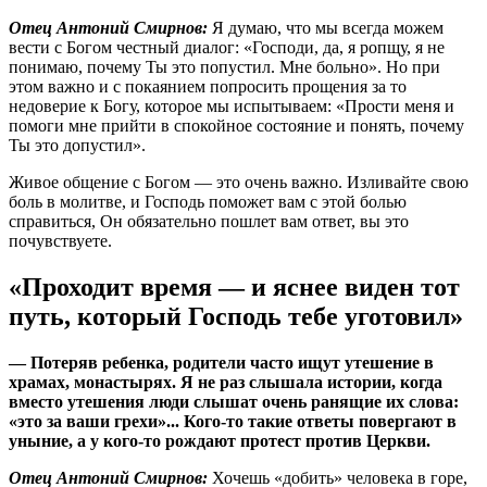
Отец Антоний Смирнов:
Я думаю, что мы всегда можем
вести с Богом честный диалог: «Господи, да, я ропщу, я не
понимаю, почему Ты это попустил. Мне больно». Но при
этом важно и с покаянием попросить прощения за то
недоверие к Богу, которое мы испытываем: «Прости меня и
помоги мне прийти в спокойное состояние и понять, почему
Ты это допустил».
Живое общение с Богом — это очень важно. Изливайте свою
боль в молитве, и Господь поможет вам с этой болью
справиться, Он обязательно пошлет вам ответ, вы это
почувствуете.
«Проходит время ― и яснее виден тот
путь, который Господь тебе уготовил»
— Потеряв ребенка, родители часто ищут утешение в
храмах, монастырях. Я не раз слышала истории, когда
вместо утешения люди слышат очень ранящие их слова:
«это за ваши грехи»... Кого-то такие ответы повергают в
уныние, а у кого-то рождают протест против Церкви.
Отец Антоний Смирнов:
Хочешь «добить» человека в горе,