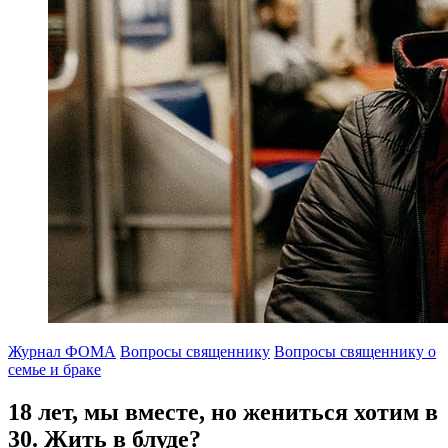
Журнал ФОМА
Вопросы священнику
Вопросы священнику о
семье и браке
18 лет, мы вместе, но жениться хотим в
30.
Жить в блуде?