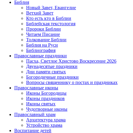
Библия
Новый Завет, Евангелие
Ветхий Завет
Кто есть кто в Библии
Библейская текстология
Пророки Библии
Читаем Писание
Толкование Библии
Библия на Руси
Библиография
Православные праздники
Пасха, Светлое Христово Воскресение 2026
Двунадесятые праздники
Дни памяти святых
Богородичные праздники
Вопросы священнику о постах и праздниках
Православные иконы
Иконы Богородицы
Иконы праздников
Иконы святых
Чудотворные иконы
Православный храм
Архитектура храма
Устройство храма
Воспитание детей