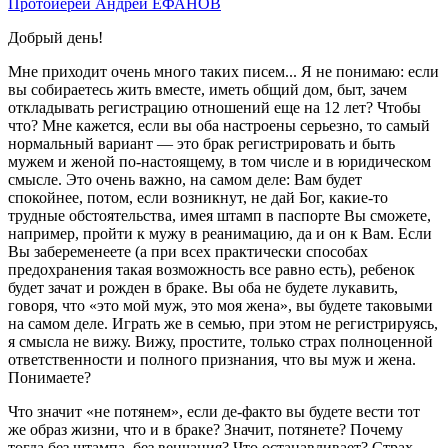
Протоиерей Андрей ЕФАНОВ
Добрый день!
Мне приходит очень много таких писем... Я не понимаю: если
вы собираетесь жить вместе, иметь общий дом, быт, зачем
откладывать регистрацию отношений еще на 12 лет? Чтобы
что? Мне кажется, если вы оба настроены серьезно, то самый
нормальный вариант — это брак регистрировать и быть
мужем и женой по-настоящему, в том числе и в юридическом
смысле. Это очень важно, на самом деле: Вам будет
спокойнее, потом, если возникнут, не дай Бог, какие-то
трудные обстоятельства, имея штамп в паспорте Вы сможете,
например, пройти к мужу в реанимацию, да и он к Вам. Если
Вы забеременеете (а при всех практически способах
предохранения такая возможность все равно есть), ребенок
будет зачат и рожден в браке. Вы оба не будете лукавить,
говоря, что «это мой муж, это моя жена», вы будете таковыми
на самом деле. Играть же в семью, при этом не регистрируясь,
я смысла не вижу. Вижу, простите, только страх полноценной
ответственности и полного признания, что вы муж и жена.
Понимаете?
Что значит «не потянем», если де-факто вы будете вести тот
же образ жизни, что и в браке? Значит, потянете? Почему
тогда без штампа, без венчания? Что останавливает? Страх