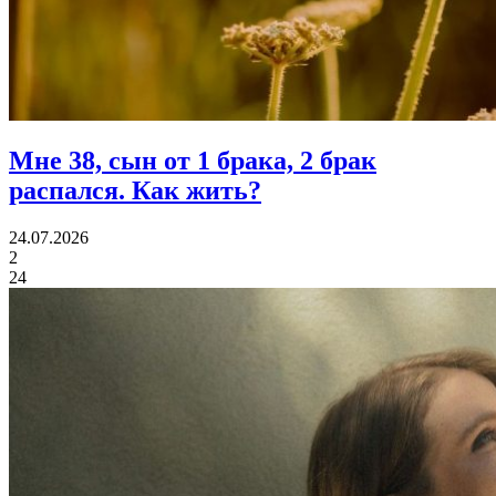
Мне 38, сын от 1 брака, 2 брак
распался.
Как жить?
24.07.2026
2
24