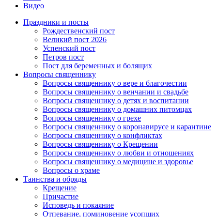
Видео
Праздники и посты
Рождественский пост
Великий пост 2026
Успенский пост
Петров пост
Пост для беременных и болящих
Вопросы священнику
Вопросы священнику о вере и благочестии
Вопросы священнику о венчании и свадьбе
Вопросы священнику о детях и воспитании
Вопросы священнику о домашних питомцах
Вопросы священнику о грехе
Вопросы священнику о коронавирусе и карантине
Вопросы священнику о конфликтах
Вопросы священнику о Крещении
Вопросы священнику о любви и отношениях
Вопросы священнику о медицине и здоровье
Вопросы о храме
Таинства и обряды
Крещение
Причастие
Исповедь и покаяние
Отпевание, поминовение усопших