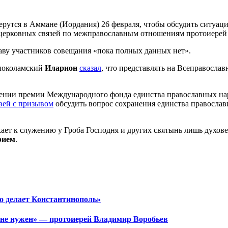
утся в Аммане (Иордания) 26 февраля, чтобы обсудить ситуаци
 церковных связей по межправославным отношениям протоиере
таву участников совещания «пока полных данных нет».
олоколамский
Иларион
сказал
, что представлять на Всеправосла
ручении премии Международного фонда единства православных н
вей с призывом
обсудить вопрос сохранения единства православ
ает к служению у Гроба Господня и других святынь лишь духов
рием
.
то делает Константинополь»
я не нужен» — протоиерей Владимир Воробьев