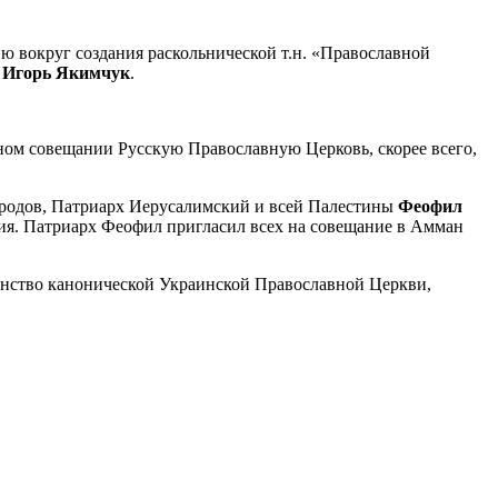
ю вокруг создания раскольнической т.н. «Православной
й
Игорь Якимчук
.
вном совещании Русскую Православную Церковь, скорее всего,
ародов, Патриарх Иерусалимский и всей Палестины
Феофил
ия. Патриарх Феофил пригласил всех на совещание в Амман
енство канонической Украинской Православной Церкви,