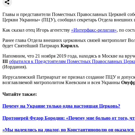
Главы и представители Поместных Православных Церквей собер
Церкви Украины» (ПЦУ), сообщил секретарь Отдела внешних
Как сказал отец Игорь агентству
«Интерфакс-религия»
, по сос
Ранее глава Отдела внешних церковных связей митрополит В
будет Святейший Патриарх
Кирилл.
Напомним, что 21 ноября 2019 года, находясь в Москве на в
III
обратился к Предстоятелям Поместных Православных Церк
(Иордания).
Иерусалимский Патриархат не признал создание ПЦУ и допуск
возглавляемой митрополитом Киевским и всея Украины
Онуф
Читайте также:
Почему на Украине только одна настоящая Церковь?
Протоиерей Федор Бородин: «Почему мне больно от того, ч
«Мы надеялись на диалог, но Константинополю он оказалс