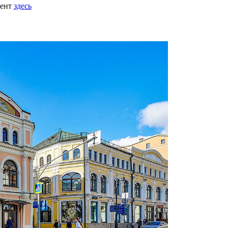
мент
здесь