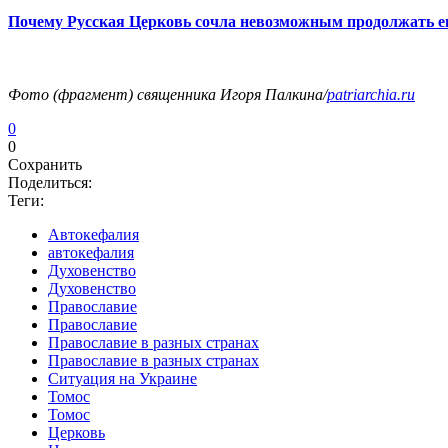
Почему Русская Церковь сочла невозможным продолжать ев
Фото (фрагмент) священника Игоря Палкина/
patriarchia.ru
0
0
Сохранить
Поделиться:
Теги:
Автокефалия
автокефалия
Духовенство
Духовенство
Православие
Православие
Православие в разных странах
Православие в разных странах
Ситуация на Украине
Томос
Томос
Церковь