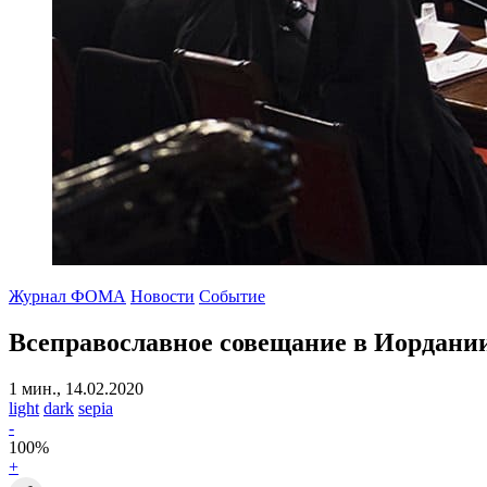
Журнал ФОМА
Новости
Событие
Всеправославное совещание в Иордании
1 мин., 14.02.2020
light
dark
sepia
-
100
%
+