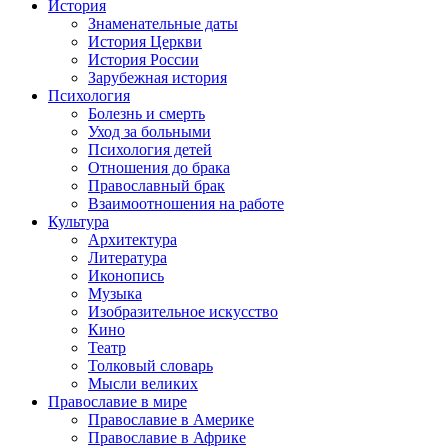
История
Знаменательные даты
История Церкви
История России
Зарубежная история
Психология
Болезнь и смерть
Уход за больными
Психология детей
Отношения до брака
Православный брак
Взаимоотношения на работе
Культура
Архитектура
Литература
Иконопись
Музыка
Изобразительное искусство
Кино
Театр
Толковый словарь
Мысли великих
Православие в мире
Православие в Америке
Православие в Африке