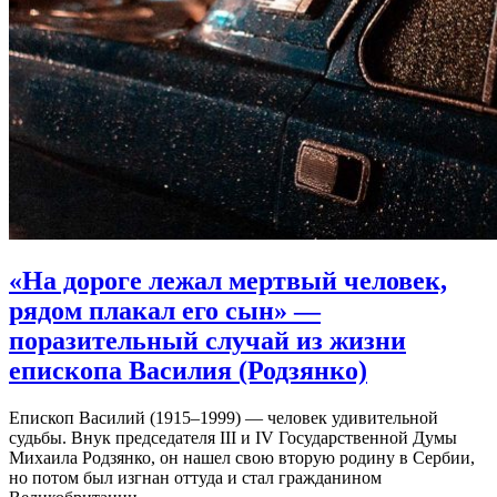
«На дороге лежал мертвый человек,
рядом плакал его сын»
—
поразительный случай из жизни
епископа Василия (Родзянко)
Епископ Василий (1915–1999) — человек удивительной
судьбы. Внук председателя III и IV Государственной Думы
Михаила Родзянко, он нашел свою вторую родину в Сербии,
но потом был изгнан оттуда и стал гражданином