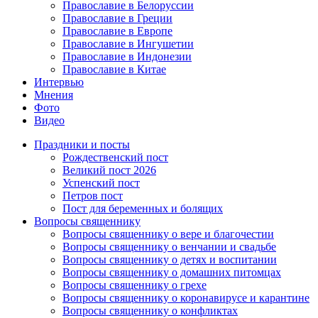
Православие в Белоруссии
Православие в Греции
Православие в Европе
Православие в Ингушетии
Православие в Индонезии
Православие в Китае
Интервью
Мнения
Фото
Видео
Праздники и посты
Рождественский пост
Великий пост 2026
Успенский пост
Петров пост
Пост для беременных и болящих
Вопросы священнику
Вопросы священнику о вере и благочестии
Вопросы священнику о венчании и свадьбе
Вопросы священнику о детях и воспитании
Вопросы священнику о домашних питомцах
Вопросы священнику о грехе
Вопросы священнику о коронавирусе и карантине
Вопросы священнику о конфликтах