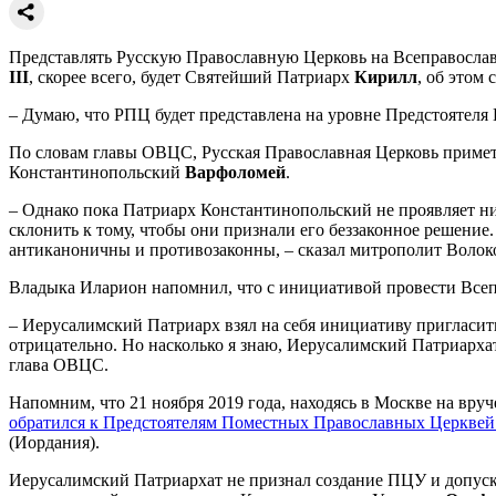
Представлять Русскую Православную Церковь на Всеправослав
III
, скорее всего, будет Святейший Патриарх
Кирилл
, об этом
– Думаю, что РПЦ будет представлена на уровне Предстоятеля 
По словам главы ОВЦС, Русская Православная Церковь примет у
Константинопольский
Варфоломей
.
– Однако пока Патриарх Константинопольский не проявляет ни
склонить к тому, чтобы они признали его беззаконное решени
антиканоничны и противозаконны, – сказал митрополит Волок
Владыка Иларион напомнил, что с инициативой провести Всеп
– Иерусалимский Патриарх взял на себя инициативу пригласи
отрицательно. Но насколько я знаю, Иерусалимский Патриарха
глава ОВЦС.
Напомним, что 21 ноября 2019 года, находясь в Москве на вр
обратился к Предстоятелям Поместных Православных Церквей
(Иордания).
Иерусалимский Патриархат не признал создание ПЦУ и допуск