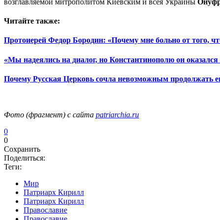
возглавляемой митрополитом Киевским и всея Украины
Онуф
Читайте также:
Протоиерей Федор Бородин: «Почему мне больно от того, ч
«Мы надеялись на диалог, но Константинополю он оказалс
Почему Русская Церковь сочла невозможным продолжать ев
Фото (фрагмент) с сайта
patriarchia.ru
0
0
Сохранить
Поделиться:
Теги:
Мир
Патриарх Кирилл
Патриарх Кирилл
Православие
Православие