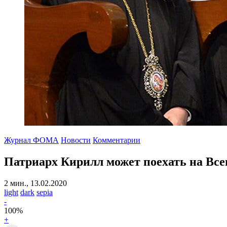
Журнал ФОМА
Новости
Комментарии
Патриарх Кирилл может поехать на Вс
2 мин., 13.02.2020
light
dark
sepia
-
100
%
+