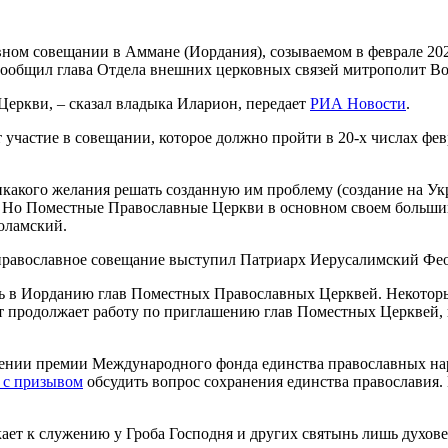
ном совещании в Аммане (Иордания), созываемом в феврале 20
 сообщил глава Отдела внешних церковных связей митрополит 
Церкви, – сказал владыка Иларион, передает
РИА Новости
.
частие в совещании, которое должно пройти в 20-х числах февра
какого желания решать созданную им проблему (создание на Укр
е. Но Поместные Православные Церкви в основном своем больши
оламский.
равославное совещание выступил Патриарх Иерусалимский Феоф
ть в Иорданию глав Поместных Православных Церквей. Некоторы
т продолжает работу по приглашению глав Поместных Церквей, 
учении премии Международного фонда единства православных на
 с призывом
обсудить вопрос сохранения единства православия.
ает к служению у Гроба Господня и других святынь лишь духов