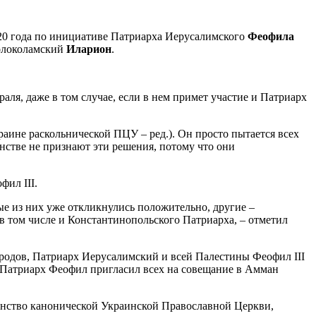
20 года по инициативе Патриарха Иерусалимского
Феофила
Волоколамский
Иларион
.
ля, даже в том случае, если в нем примет участие и Патриарх
аине раскольнической ПЦУ – ред.). Он просто пытается всех
нстве не признают эти решения, потому что они
ил III.
е из них уже откликнулись положительно, другие –
в том числе и Константинопольского Патриарха, – отметил
родов, Патриарх Иерусалимский и всей Палестины Феофил III
 Патриарх Феофил пригласил всех на совещание в Амман
енство канонической Украинской Православной Церкви,