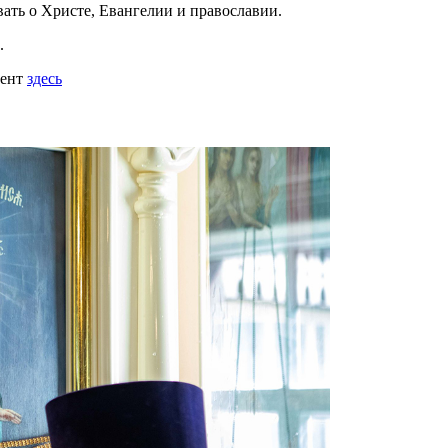
вать
о Христе, Евангелии и православии
.
.
мент
здесь