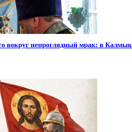
что вокруг непроглядный мрак:
в Калмыки