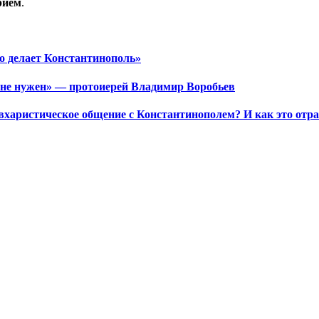
рием
.
то делает Константинополь»
я не нужен» — протоиерей Владимир Воробьев
харистическое общение с Константинополем? И как это отр