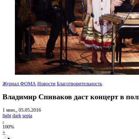
Журнал ФОМА
Новости
Благотворительность
Владимир Спиваков даст концерт в поль
1 мин., 05.05.2016
light
dark
sepia
-
100
%
+