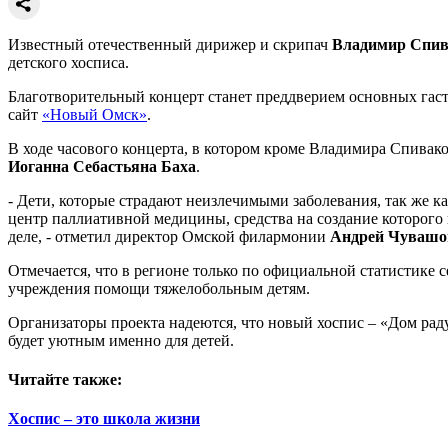
Известный отечественный дирижер и скрипач
Владимир Спив
детского хосписа.
Благотворительный концерт станет преддверием основных гаст
сайт
«Новый Омск»
.
В ходе часового концерта, в котором кроме Владимира Спивак
Иоганна Себастьяна Баха
.
- Дети, которые страдают неизлечимыми заболевания, так же как
центр паллиативной медицины, средства на создание которого
деле, - отметил директор Омской филармонии
Андрей Чувашо
Отмечается, что в регионе только по официальной статистике 
учреждения помощи тяжелобольным детям.
Организаторы проекта надеются, что новый хоспис – «Дом раду
будет уютным именно для детей.
Читайте также:
Хоспис – это школа жизни