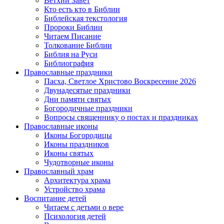
Ветхий Завет
Кто есть кто в Библии
Библейская текстология
Пророки Библии
Читаем Писание
Толкование Библии
Библия на Руси
Библиография
Православные праздники
Пасха, Светлое Христово Воскресение 2026
Двунадесятые праздники
Дни памяти святых
Богородичные праздники
Вопросы священнику о постах и праздниках
Православные иконы
Иконы Богородицы
Иконы праздников
Иконы святых
Чудотворные иконы
Православный храм
Архитектура храма
Устройство храма
Воспитание детей
Читаем с детьми о вере
Психология детей