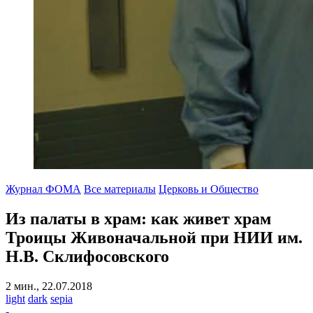
Журнал ФОМА
Все материалы
Церковь и Общество
Из палаты в храм: как живет храм
Троицы Живоначальной при НИИ им.
Н.В. Склифосовского
2 мин., 22.07.2018
light
dark
sepia
-