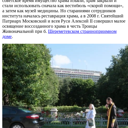
советское время имущество храма изъяли, храм закрыли и
стали использовать сначала как вестибюль «скорой помощи»,
а затем как музей медицины. Но стараниями сотрудников
института началась реставрация храма, а в 2008 г. Святейший
Патриарх Московский и всея Руси Алексий II совершил малое
освящение воссозданного храма в честь Троицы
Живоначальной при б.
Шереметевском странноприимном
доме
.