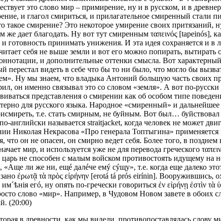
ствует это слово мир – примирение, ну и в русском, и в древне
рение, и глагол смириться, и прилагательное смиренный стали п
о такое смирение? Это некоторое умирение своих притязаний, н
же дает благодать. Ну вот тут смиренным ταπεινός [tapeinós], к
и готовность принимать унижения. И эта идея сохраняется и в л
к считает себя не выше земли и вот его можно попирать, вытирать
коннотации, и дополнительные оттенки смысла. Вот характерн
й перестал видеть в себе что бы то ни было, что могло бы вызва
ем». Ну мы знаем, что владыка Антоний большую часть своих про
орил, он именно связывал это со словом «земля». А вот по-русск
азвиваться представления о смирении как об особом типе поведе
арактерно для русского языка. Народное «смиренный» и дальнейше
исмиреть, т.е. стать смирным, не буйным. Вот был… буйствовал
о-английски называется straitjacket, когда человек не может дв
ии Николая Некрасова «Про генерала Топтыгина» применяется к 
 что он не опасен, он смирно ведет себя. Более того, в позднем
ает мир, и используется уже не для перевода греческого ταπεινός 
о царь не способен с малым войском противостоять идущему на не
 «Аще ли же ни, ещé далéче емý сýщу», т.е. когда еще далеко этот
ано ἐρωτᾷ τὰ πρὸς εἰρήνην [erotá tá prós eirínin]. Вооружившись,
ѣнiя егó, ну опять по-гречески говориться ἐν εἰρήνῃ ἐστὶν τὰ ὑπάρχ
сто слово «мир». Например, в Чудовом Новом завете в обоих слу
. (20:00)
которая в древности, как мы видели, противопоставлялась слову 