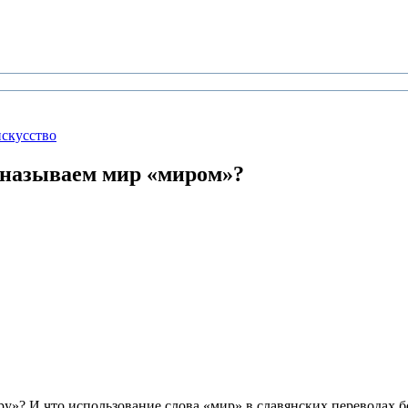
искусство
 называем мир «миром»?
иру»? И что использование слова «мир» в славянских переводах