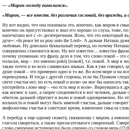
— «Миром господу помолимся».
«Миром, — все вместе, без различия сословий, без вражды,
Ну вот видно, что она понимала это, конечно, как миром в смы
конечно он присутствовал и знал его хорошо со слуха, тоже, п
напечатано вот с «i» десятеричным. Ясно, что это некоторый в
духе»: «In peace let us pray unto the Lord». А дальше Наташа дума
любовью. Ну довольно буквальный перевод, но почему Наташа т
совершенно становится ясно. Ну вот известен… известна фраза А
почему упоминаю эту фразу, дело в том, что слово покой – это
польски, мир – это именно pokój [по́кой], т.е. покой. А мир в
также почти и во всех славянских языках. Как я уже говорил,
душе покой – это примерно одно и то же. Во всем мире и на вс
переводчика. И тогда с другой стороны, если бы Пушкин след
свете счастья нет, но есть покой и воля» он мог бы написать та
употребить слово мир – «но есть мир и воля». Вернувшись к 
как космос и хаос, а скорее соединяются и вот человек, дальше
обители дальней обретает и волю и покой одновременно. Но эт
вольность и покой могут быть заменой счастья, дальше говорит «
мифологемы счастья в советское время, изменение смысла слова 
А перейду к еще одному сюжету, связанному с миром, а именно
глагола смириться, а также прилагательного смиренный. Смирение
слово смирение исторически было связано со словом мера (15: