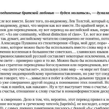
 а соединенные братской любовью — будем молиться», — думал
сле все вместе. Более того, по-видимому, Лев Толстой, который 
о-видимому, думал, что миром как все вместе. По крайней мере,
ызов для переводчиков, ну вот перевод на английский язык, пер
ет: «As one community, without distinction of class». Т.е. вот все
ак думает, английскому читателю совершенно не понятно, потом
лександра Пушкина из стихотворения «Пора, мой друг, пора» - на
 слово, которое можно было бы использовать вместо слова мир в 
 значении вселенная в большинстве советских… славянских языков 
 церковнославянский русский составляет некоторые исключения, 
ем свете – примерно одно и то же. Можно было бы использовать 
овал стратегии переводчика богослужения или переводчиков, во
к: «на свете счастья нет», используя слово мир – «в мире нет бла
древнему индоевропейскому противопоставлению, но уже тут сое
 он говорит, что «…замыслил я побег в обитель дальнюю трудов и
о уже совершенно другой подход к пониманию этих понятий. Но,
как я ошибся, как наказан». Ну и тут выступает тема о счастье, 
счастья, отношение к слову счастье в нонконформистском дискурс
 к смирению. Дело в том, что, вероятно, этот перевод привел 
 восходит к греческому ταπεινός [tapeinós], не восходит, а перев
00), с самых древних памятников писалось с буквой «ѣ»: съмѣре