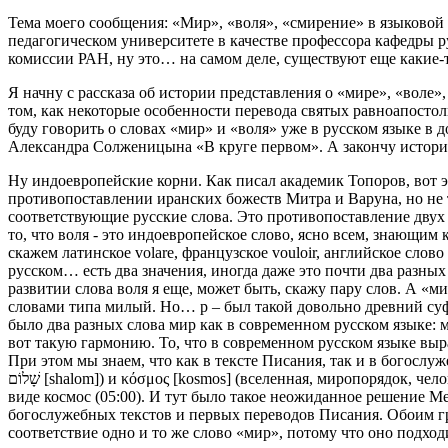
Тема моего сообщения: «Мир», «воля», «смирение» в языковой 
педагогическом университете в качестве профессора кафедры р
комиссии РАН, ну это… на самом деле, существуют еще какие-т
Я начну с рассказа об истории представления о «мире», «воле
том, как некоторые особенности перевода святых равноапостол
буду говорить о словах «мир» и «воля» уже в русском языке в д
Александра Солженицына «В круге первом». А закончу историе
Ну индоевропейские корни. Как писал академик Топоров, вот 
противопоставлении иранских божеств Митра и Варуна, но не то
соответствующие русские слова. Это противопоставление двух
то, что воля - это индоевропейское слово, ясно всем, знающим 
скажем латинское volare, французское vouloir, английское слов
русском… есть два значения, иногда даже это почти два разных 
развитии слова воля я еще, может быть, скажу пару слов. А «м
словами типа милый. Но… р – был такой довольно древний су
было два разных слова мир как в современном русском языке:
вот такую гармонию. То, что в современном русском языке выра
При этом мы знаем, что как в тексте Писания, так и в богослуж
שָׁלוֹם [shalom]) и κόσμος [kosmos] (вселенная, миропорядок, человеческое сообщество). Позднее слово «козмос» было заимствовано в славянские языки и вообще в большинство языком мира в
виде космос (05:00). И тут было такое неожиданное решение М
богослужебных текстов и первых переводов Писания. Обоим гр
соответствие одно и то же слово «мир», потому что оно подходи