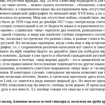
, отсутствие вражды, лад. То есть слово мир подходило и для то
ое, ну такое почти… можно сказать поэтически – сближение, а мо
е. Конечно, в современном языке мы воспринимаем мир–отсутств
рковнославянской орфографии по меньшей мере XVII века, а на с
сались по-разному. Мир как отсутствие войны, спокойствие, ми
Это было до 1918 года или до декабря 1917 года, смотря когда с
сспорно сознательный и не от бедности языка и ограниченности
«ирими», славянское «мир» скрепило два понятия, разведенные 
 одной стороны, и мира как наиболее глубоко укоренного состоян
чи, поскольку по-гречески это разные слова, и разные слова в б
усский. Ну несколько примеров, когда слова мир и мiр встречаю
ии, т.е. с сохранением различия написания вот такого и такого ми
и́ръ и́мате: въ мíрѣ ско́рбни бу́дете: но дерза́йте, [я́ко] а́зъ побѣд
огослужении. Дальше я уже просто в обычной гражданской русско
прошение в ектенье, «мир мирови даруй» - это в заамвонной мол
и, если православное богослужение переводится на другие языки
например, вспомнить советские выражения «миру мир» и «за мир
чиков. В некоторых случаях, совпадение звучания позволяет как
несколько неточно. Значит, в греческом оригинале здесь исполь
he Lord
,
т.е. имеется в виду именно мирный дух. Но многие при
0:00): помолимся как бы вместе, сообща, всем миром. И происход
духе и все вместе. Т.е. вообще говоря эти смыслы и не противор
 палец, длинные волосы из-под стихаря и, положив на груди 