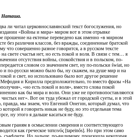
а Наташа.
едва ли читал церковнославянский текст богослужения, но
 в издании «Войны и мира» миром вот в этом отрывке
вое прошение на ектенье переведено как именно «в мирном
 вместе без различия классов, без вражды, соединенные братской
у что совершенно разное говорится, а в русском тексте
 свете счастья нет, но есть покой и воля. В связи с тем… я
значении отсутствия войны, спокойствия и в польском, по-
передается словом со значением свет, ну по-польски świat, но
но и по-русски можно было бы, ну скажем, на душе мир и на
покой и свет, но использовано было вот другое решение
т Мефодия и Кирилла предположительно, то вместо фразы «На
гополучия», «но есть покой и воля», вместо слова покой
динению как бы мира и воли. Они уже не противопоставляются
 чистых нег». Вот он туда убежал от городской суеты, и в этой
 правда, мы знаем, что Евгений Онегин, который думал, что
о которой я говорить никак не буду, но это отдельная тема
е, ну этого я дальше касаться не буду.
к новым граням в осмыслении смирения и соответствующего
одится как греческое ταπεινός [tapeinós]. Но при этом само
нъ, съмѣрити. Но дальше, по-видимому, произошла некоторая