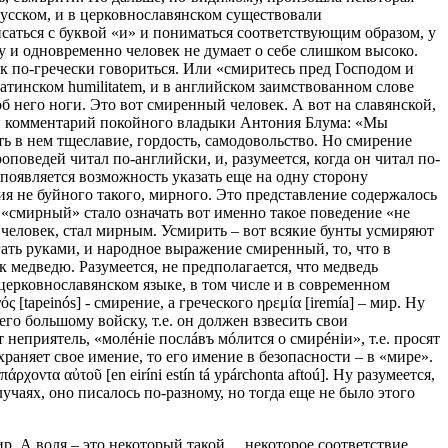
русском, и в церковнославянском существовали
исаться с буквой «и» и пониматься соответствующим образом, у
у и одновременно человек не думает о себе слишком высоко.
ак по-гречески говориться. Или «смиритесь пред Господом и
атинском humilitatem, и в английском заимствованном слове
 об него ноги. Это вот смиренный человек. А вот на славянской,
ый комментарий покойного владыки Антония Блума: «Мы
ть в нем тщеславие, гордость, самодовольство. Но смирение
поведей читал по-английски, и, разумеется, когда он читал по-
и появляется возможность указать еще на одну сторону
ния не буйного такого, мирного. Это представление содержалось
е «смирный» стало означать вот именно такое поведение «не
 человек, стал мирным. Усмирить – вот всякие бунты усмиряют
игать руками, и народное выражение смиренный, то, что в
медведю. Разумеется, не предполагается, что медведь
 церковнославянском языке, в том числе и в современном
[tapeinós] - смирение, а греческого ηρεμία [iremía] – мир. Ну
го большому войску, т.е. он должен взвесить свои
 неприятель, «молéнiе послáвъ мóлится о смирéнiи», т.е. просят
 охраняет свое имение, то его имение в безопасности – в «мире».
οντα αὐτοῦ [en eiríni estín tá ypárchonta aftoú]. Ну разумеется,
чаях, оно писалось по-разному, но тогда еще не было этого
мир. А воля – это некоторый такой… некоторое соответствие