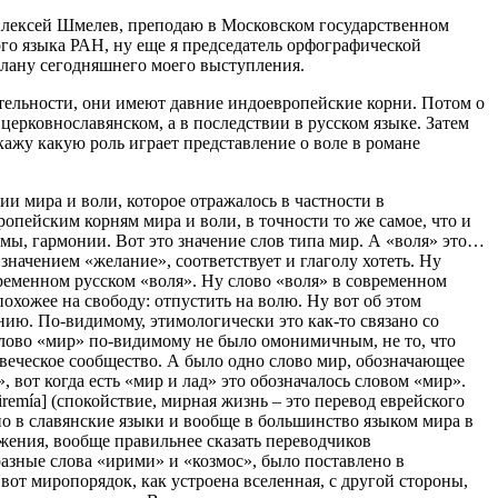
– Алексей Шмелев, преподаю в Московском государственном
ого языка РАН, ну еще я председатель орфографической
плану сегодняшнего моего выступления.
вительности, они имеют давние индоевропейские корни. Потом о
ерковнославянском, а в последствии в русском языке. Затем
скажу какую роль играет представление о воле в романе
и мира и воли, которое отражалось в частности в
опейским корням мира и воли, в точности то же самое, что и
мы, гармонии. Вот это значение слов типа мир. А «воля» это…
 значением «желание», соответствует и глаголу хотеть. Ну
современном русском «воля». Ну слово «воля» в современном
похожее на свободу: отпустить на волю. Ну вот об этом
онию. По-видимому, этимологически это как-то связано со
слово «мир» по-видимому не было омонимичным, не то, что
овеческое сообщество. А было одно слово мир, обозначающее
, вот когда есть «мир и лад» это обозначалось словом «мир».
iremía] (спокойствие, мирная жизнь – это перевод еврейского
жения, вообще правильнее сказать переводчиков
азные слова «ирими» и «козмос», было поставлено в
 вот миропорядок, как устроена вселенная, с другой стороны,