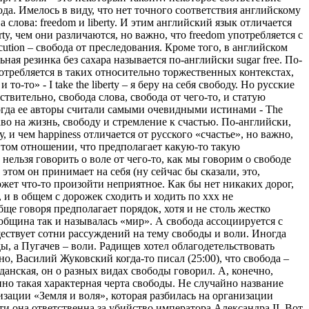
бода. Имелось в виду, что нет точного соответствия английскому
а слова: freedom и liberty. И этим английский язык отличается
rty, чем они различаются, но важно, что freedom употребляется с
ecution – свобода от преследования. Кроме того, в английском
ая резинка без сахара называется по-английски sugar free. По-
употребляется в таких относительно торжественных контекстах,
о-то» - I take the liberty – я беру на себя свободу. Но русские
ствительно, свобода слова, свобода от чего-то, и статую
когда ее авторы считали самыми очевидными истинами - The
раво на жизнь, свободу и стремление к счастью. По-английски,
ду, и чем happiness отличается от русского «счастье», но важно,
 в том отношении, что предполагает какую-то такую
 нельзя говорить о воле от чего-то, как мы говорим о свободе
и этом он принимает на себя (ну сейчас бы сказали, это,
может что-то произойти неприятное. Как бы нет никаких дорог,
 и в общем с дорожек сходить и ходить по ххх не
ще говоря предполагает порядок, хотя и не столь жестко
община так и называлась «мир». А свобода ассоциируется с
ществует сотни рассуждений на тему свободы и воли. Иногда
ы, а Пугачев – воли. Радищев хотел облагодетельствовать
но, Василий Жуковский когда-то писал (25:00), что свобода –
анская, он о разных видах свободы говорил. А, конечно,
нно такая характерная черта свободы. Не случайно название
низации «Земля и воля», которая разбилась на организации
ти она ответственна за убийство императора Александра II. Вот