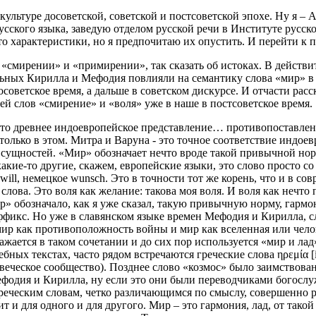
культуре досоветской, советской и постсоветской эпохе. Ну я 
усского языка, заведую отделом русской речи в Институте русск
о характеристики, но я предпочитаю их опустить. И перейти к 
», «смирении» и «примирении», так сказать об истоках. В дейст
ьных Кирилла и Мефодия повлияли на семантику слова «мир» в ц
осоветское время, а дальше в советском дискурсе. И отчасти рас
й слов «смирение» и «воля» уже в наше в постсоветское время.
это древнее индоевропейское представление… противопоставлени
лько в этом. Митра и Варуна - это точное соответствие индоевр
 сущностей. «Мир» обозначает нечто вроде такой привычной нор
какие-то другие, скажем, европейские языки, это слово просто со
о will, немецкое wunsch. Это в точности тот же корень, что и в 
слова. Это воля как желание: такова моя воля. И воля как нечто 
ир» обозначало, как я уже сказал, такую привычную норму, гарм
ффикс. Но уже в славянском языке времен Мефодия и Кирилла, 
 мир как противоположность войны и мир как вселенная или чел
жается в таком сочетании и до сих пор используется «мир и лад»
ебных текстах, часто рядом встречаются греческие слова ηρεμία [
ефодия и Кирилла, ну если это они были переводчиками богослу
еческим словам, четко различающимся по смыслу, совершенно р
т и для одного и для другого. Мир – это гармония, лад, от такой