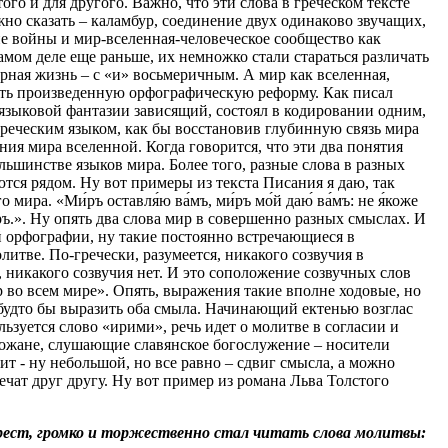
го и для другого. Важно, что эти слова в греческом тексте
жно сказать – каламбур, соединение двух одинаково звучащих,
ие войны и мир-вселенная-человеческое сообщество как
амом деле еще раньше, их немножко стали стараться различать
рная жизнь – с «и» восьмеричным. А мир как вселенная,
читать произведенную орфографическую реформу. Как писал
 языковой фантазии зависящий, состоял в кодировании одним,
греческим языком, как бы восстановив глубинную связь мира
ия мира вселенной. Когда говорится, что эти два понятия
ольшинстве языков мира. Более того, разные слова в разных
тся рядом. Ну вот примеры из текста Писания я даю, так
ра. «Ми́ръ оставля́ю ва́мъ, ми́ръ мо́й даю́ ва́мъ: не я́коже
и́хъ мíръ.». Ну опять два слова мир в совершенно разных смыслах. И
й орфографии, ну такие постоянно встречающиеся в
итве. По-гречески, разумеется, никакого созвучия в
, никакого созвучия нет. И это соположение созвучных слов
 во всем мире». Опять, выражения такие вполне ходовые, но
 будто бы выразить оба смыла. Начинающий ектенью возглас
зуется слово «ирими», речь идет о молитве в согласии и
хожане, слушающие славянское богослужение – носители
ит - ну небольшой, но все равно – сдвиг смысла, а можно
ечат друг другу. Ну вот пример из романа Льва Толстого
крест, громко и торжественно стал читать слова молитвы: