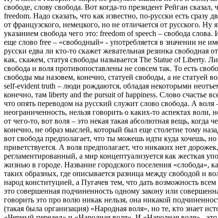
свободе, слову свобода. Вот когда-то президент Рейган сказал, 
freedom. Надо сказать, что как известно, по-русски есть сразу д
от французского, немецкого, но не отличается от русского. Ну я
указанием свобода чего это: freedom of speech – свобода слова. 
еще слово free – «свободный» - употребляется в значении не и
русски едва ли кто-то скажет жевательная резинка свободная от
как, скажем, статуя свободы называется The Statue of Liberty. Ли
свобода и воля противопоставлены не совсем так. То есть свобо
свободы мы назовем, конечно, статуей свободы, а не статуей 
self-evident truth – люди рождаются, обладая некоторыми неотъе
конечно, там liberty and the pursuit of happiness. Слово счастье
что опять переводом на русский служит слово свобода. А воля 
неограниченность, нельзя говорить о каких-то аспектах воли, не
от чего-то, вот воля – это некая такая абсолютная вещь, когда ч
конечно, не образ мыслей, который был еще столетие тому наза
вот свобода предполагает, что ты можешь идти куда хочешь, но
приветствуется. А воля предполагает, что никаких нет дорожек
регламентированный, а мир концептуализуется как жесткая упо
жизнью в городе. Название городского поселения «слобода», к
таких образных, где описывается разница между свободой и вол
народ конституцией, а Пугачев тем, что дать возможность всем 
это совершенная подчиненность одному закону или совершенная
говорить это про волю никак нельзя, она никакой подчиненност
(такая была организация) «Народная воля», но те, кто знает ис
«Черный передел» и «Народная воля». И «Народная воля» - это 