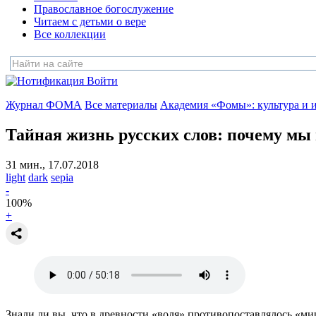
Православное богослужение
Читаем с детьми о вере
Все коллекции
Войти
Журнал ФОМА
Все материалы
Академия «Фомы»: культура и 
Тайная жизнь русских слов:
почему мы
31 мин., 17.07.2018
light
dark
sepia
-
100
%
+
Знали ли вы, что в древности «воля» противопоставлялось «м