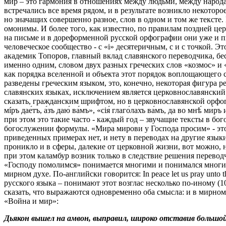
мир – это гармония в отношениях между людьми, между народами
встречались все время рядом, и в результате возникло некотор
но значащих совершенно разное, слов в одном и том же текст
омонимы. И более того, как известно, по правилам поздней це
на письме и в дореформенной русской орфографии они уже и пи
человеческое сообщество - с «i» десятеричным, с и с точкой. 
академик Топоров, главный вклад славянского переводчика, бе
именно одним, словом двух разных греческих слов «козмос» и 
как порядка вселенной и объекта этот порядок воплощающего с
разведены греческим языком, это, конечно, некоторая фигура ре
славянских языках, исключением является церковнославянский р
сказать, гражданским шрифтом, но в церковнославянской орфограф
мíръ дае́тъ, а́зъ даю́ ва́мъ», «сiя́ глаго́лахъ ва́мъ, да во мнѣ́ м
при этом это такие часто - каждый год – звучащие тексты в б
богослужении формулы. «Мира мирови у Господа просим» - это 
приведенных примерах нет, и нету в переводах на другие язык
проникло и в сферы, далекие от церковной жизни, вот можно, 
при этом каламбур возник только в следствие решения перевод
«Господу помолимся» понимается многими и понимался многими 
мирном духе. По-английски говорится: In peace let us pray unto t
русского языка – понимают этот возглас несколько по-иному (1
сказать, что выражаются одновременно оба смысла: и в мирном 
«Война и мир»:
Дьякон вышел на амвон, выправил, широко отставив большой