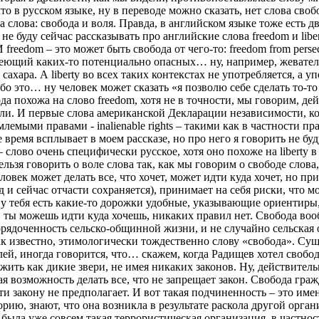
что в русском языке, ну в переводе можно сказать, нет слова сво
ва слова: свобода и воля. Правда, в английском языке тоже есть дв
 не буду сейчас рассказывать про английские слова freedom и libe
И freedom – это может быть свобода от чего-то: freedom from pers
меющий каких-то потенциально опасных… ну, например, жевательн
 сахара. А liberty во всех таких контекстах не употребляется, а 
бо это… ну человек может сказать «я позволю себе сделать то-то и т
да похожа на слово freedom, хотя не в точности, мы говорим, дей
воли. И первые слова американской Декларации независимости, 
млемыми правами - inalienable rights – такими как в частности п
 все время всплывает в моем рассказе, но про него я говорить не бу
– слово очень специфически русское, хотя оно похоже на liberty
льзя говорить о воле слова так, как мы говорим о свободе слова,
еловек может делать все, что хочет, может идти куда хочет, но пр
д и сейчас отчасти сохраняется), принимает на себя риски, что 
 у тебя есть какие-то дорожки удобные, указывающие ориентиры,
, ты можешь идти куда хочешь, никаких правил нет. Свобода вооб
рядоченность сельско-общинной жизни, и не случайно сельская 
ак известно, этимологически тождественно слову «свобода». Су
ей, иногда говорится, что… скажем, когда Радищев хотел свобод
жить как дикие звери, не имея никаких законов. Ну, действитель
 возможность делать все, что не запрещает закон. Свобода гражд
и закону не предполагает. И вот такая подчиненность – это име
торию, знают, что она возникла в результате раскола другой орга
была уже совсем такая террористическая организация, в частнос